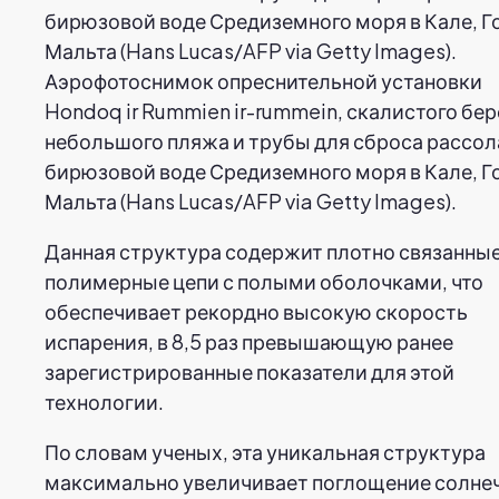
Аэрофотоснимок опреснительной установки
Hondoq ir Rummien ir-rummein, скалистого бер
небольшого пляжа и трубы для сброса рассол
бирюзовой воде Средиземного моря в Кале, Г
Мальта (Hans Lucas/AFP via Getty Images).
Данная структура содержит плотно связанны
полимерные цепи с полыми оболочками, что
обеспечивает рекордно высокую скорость
испарения, в 8,5 раз превышающую ранее
зарегистрированные показатели для этой
технологии.
По словам ученых, эта уникальная структура
максимально увеличивает поглощение солне