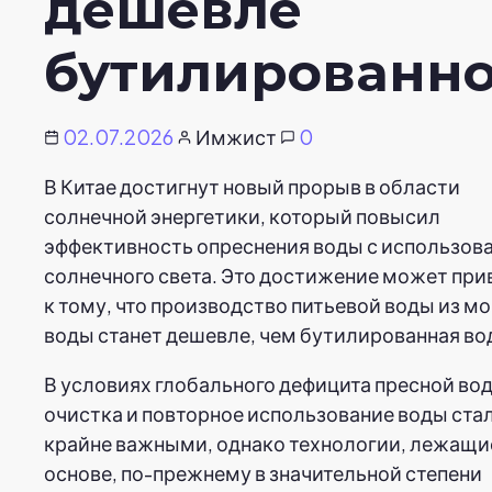
дешевле
бутилированно
02.07.2026
Имжист
0
В Китае достигнут новый прорыв в области
солнечной энергетики, который повысил
эффективность опреснения воды с использов
солнечного света. Это достижение может при
к тому, что производство питьевой воды из м
воды станет дешевле, чем бутилированная во
В условиях глобального дефицита пресной во
очистка и повторное использование воды ста
крайне важными, однако технологии, лежащие
основе, по-прежнему в значительной степени