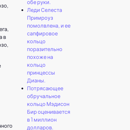
обе руки.
Леди Селеста
Примроуз
помолвлена, и ее
ега,
сапфировое
а в
кольцо
озо,
поразительно
похоже на
кольцо
е
принцессы
Дианы.
Потрясающее
обручальное
кольцо Мэдисон
Бир оценивается
в 1 миллион
чного
долларов.