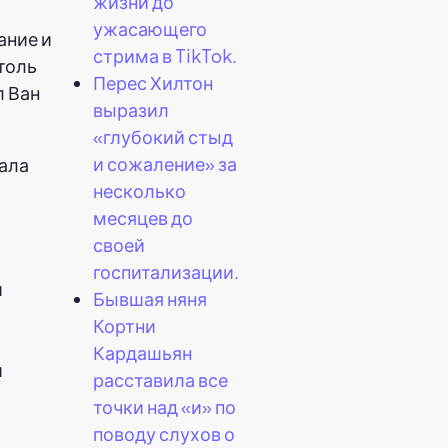
жизни до
ужасающего
ание и
стрима в TikTok.
толь
Перес Хилтон
л Ван
выразил
«глубокий стыд
и сожаление» за
иала
несколько
месяцев до
своей
госпитализации.
Бывшая няня
Кортни
Кардашьян
и
расставила все
точки над «и» по
поводу слухов о