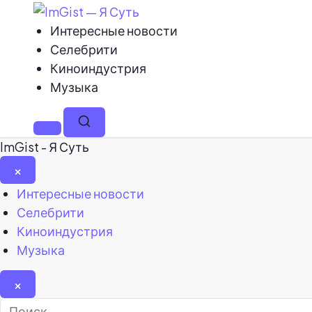
Интересные новости
Селебрити
Киноиндустрия
Музыка
Меню
Поиск
ImGist - Я Суть
×
Закрыть
Интересные новости
меню
Селебрити
Киноиндустрия
Музыка
×
Найти: