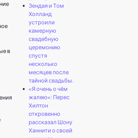
ение
Зендая и Том
Холланд
устроили
ное
камерную
свадебную
церемонию
ые в
спустя
несколько
месяцев после
тайной свадьбы.
«Я очень о чём
жалею»: Перес
ения
Хилтон
откровенно
е
рассказал Шону
Ханнити о своей