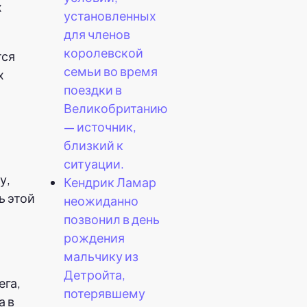
х
установленных
для членов
королевской
тся
семьи во время
х
поездки в
Великобританию
— источник,
близкий к
ситуации.
у,
Кендрик Ламар
ь этой
неожиданно
позвонил в день
рождения
мальчику из
Детройта,
потерявшему