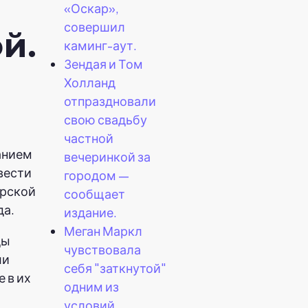
«Оскар»,
совершил
й.
каминг-аут.
Зендая и Том
Холланд
отпраздновали
свою свадьбу
частной
анием
вечеринкой за
вести
городом —
орской
сообщает
да.
издание.
Меган Маркл
ды
чувствовала
ли
себя "заткнутой"
 в их
одним из
условий,