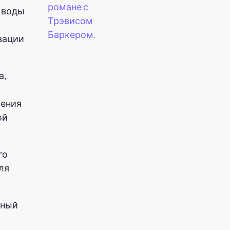
романе с
й воды
Трэвисом
Баркером.
зации
а,
рения
ой
го
ля
лный