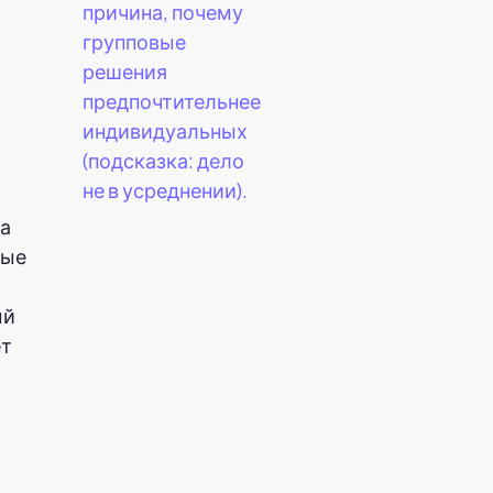
причина, почему
групповые
решения
предпочтительнее
индивидуальных
(подсказка: дело
не в усреднении).
та
ные
ый
ет