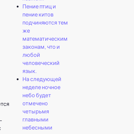
я
Пение птиц и
пение китов
подчиняются тем
же
математическим
законам, что и
любой
человеческий
язык.
На следующей
неделе ночное
небо будет
отмечено
ется
четырьмя
главными
-
небесными
с