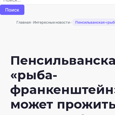
›
›
Главная
Интересные новости
Пенсильванская «рыба
Пенсильванск
«рыба-
франкенштейн
может прожит