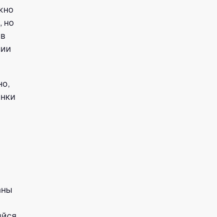
жно
, но
 в
нии
но,
ынки
аны
ийся