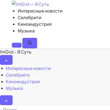
Интересные новости
Селебрити
Киноиндустрия
Музыка
Меню
Поиск
ImGist - Я Суть
×
Закрыть
Интересные новости
меню
Селебрити
Киноиндустрия
Музыка
×
Найти: