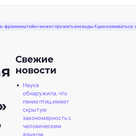
-франкенштейн» может прожить вне воды 4 дня и извиваться, е
Свежие
ая
новости
Наука
обнаружила, что
»
пение птиц имеет
скрытую
закономерность с
ь
человеческим
языком.