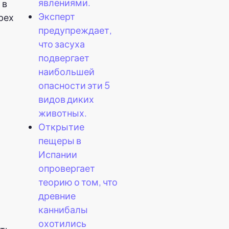
явлениями.
 в
Эксперт
рех
предупреждает,
что засуха
подвергает
наибольшей
опасности эти 5
видов диких
животных.
Открытие
пещеры в
Испании
опровергает
теорию о том, что
древние
каннибалы
охотились