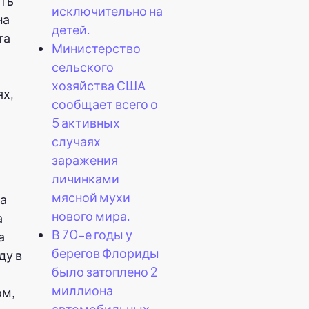
сть
исключительно на
на
детей.
та
Министерство
сельского
хозяйства США
ях,
сообщает всего о
5 активных
случаях
заражения
личинками
мясной мухи
та
нового мира.
а
В 70-е годы у
а
берегов Флориды
ду в
было затоплено 2
миллиона
ом,
автомобильных