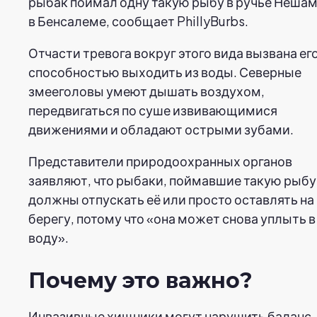
рыбак поймал одну такую рыбу в ручье Неша
в Бенсалеме, сообщает PhillyBurbs.
Отчасти тревога вокруг этого вида вызвана ег
способностью выходить из воды. Северные
змееголовы умеют дышать воздухом,
передвигаться по суше извивающимися
движениями и обладают острыми зубами.
Представители природоохранных органов
заявляют, что рыбаки, поймавшие такую рыбу,
должны отпускать её или просто оставлять на
берегу, потому что «она может снова уплыть в
воду».
Почему это важно?
Инвазивные хищники могут нарушить баланс