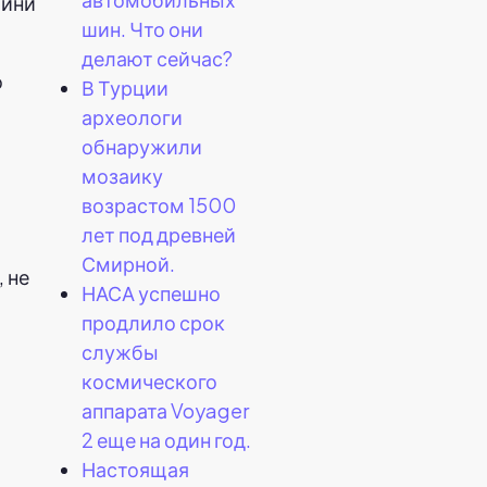
мини
шин. Что они
делают сейчас?
о
В Турции
археологи
обнаружили
мозаику
возрастом 1500
лет под древней
Смирной.
 не
НАСА успешно
продлило срок
службы
космического
аппарата Voyager
2 еще на один год.
Настоящая