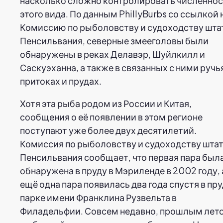
насколько сложно контролировать численно
этого вида. По данным PhillyBurbs со ссылкой 
Комиссию по рыболовству и судоходству шта
Пенсильвания, северные змееголовы были
обнаружены в реках Делавэр, Шуйлкилл и
Саскуэханна, а также в связанных с ними ручь
притоках и прудах.
Хотя эта рыба родом из России и Китая,
сообщения о её появлении в этом регионе
поступают уже более двух десятилетий.
Комиссия по рыболовству и судоходству шта
Пенсильвания сообщает, что первая пара был
обнаружена в пруду в Мэриленде в 2002 году, 
ещё одна пара появилась два года спустя в пру
парке имени Франклина Рузвельта в
Филадельфии. Совсем недавно, прошлым лет