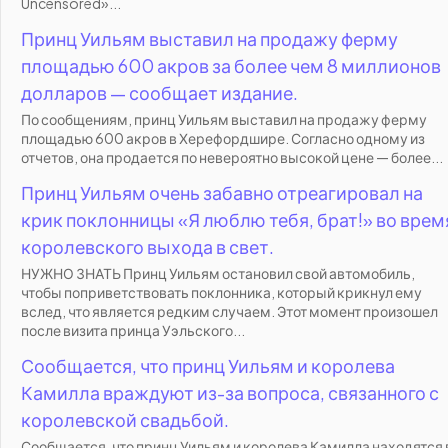
Uncensored»...
Принц Уильям выставил на продажу ферму
площадью 600 акров за более чем 8 миллионов
долларов — сообщает издание.
По сообщениям, принц Уильям выставил на продажу ферму
площадью 600 акров в Херефордшире. Согласно одному из
отчетов, она продается по невероятно высокой цене — более...
Принц Уильям очень забавно отреагировал на
крик поклонницы «Я люблю тебя, брат!» во врем
королевского выхода в свет.
НУЖНО ЗНАТЬ Принц Уильям остановил свой автомобиль,
чтобы поприветствовать поклонника, который крикнул ему
вслед, что является редким случаем. Этот момент произошел
после визита принца Уэльского...
Сообщается, что принц Уильям и королева
Камилла враждуют из-за вопроса, связанного с
королевской свадьбой.
Сообщается, что принц Уильям и королева Камилла находятся 