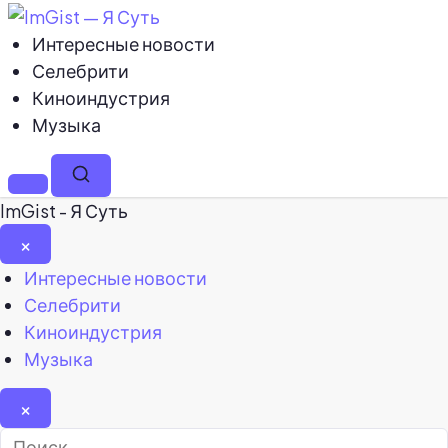
Интересные новости
Селебрити
Киноиндустрия
Музыка
Меню
Поиск
ImGist - Я Суть
×
Закрыть
Интересные новости
меню
Селебрити
Киноиндустрия
Музыка
×
Найти: