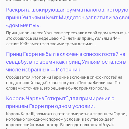
Раскрыта шокирующая сумма налогов, которую
принц Уильям и Кейт Миддлтон заплатили за сво
«дом мечты».
Принц и принцесса Уэльские переехали в свой «дом мечты», н
это обошлось им недешево. 43-летний принц Уильям и 44-
летняя Кейт вместе со своими тремя детьми...
Принц Гарри не был включен в список гостей на
свадьбу, в то время как принц Уильям остался в
числе избранных — Источник
Сообщается, что принц Гарри не включен в список гостей на
предстоящей свадьбе своего кузена Питера Филлипса . По
словам источника, это решение было принято после...
Король Чарльз "открыт" для примирения с
принцем Гарри при одном условии.
Король Карл III, возможно, готов помириться с принцем Гарри ,
но только при одном спорном условии, как утверждает
королевский комментатор. В эпизоде подкаста «Royals