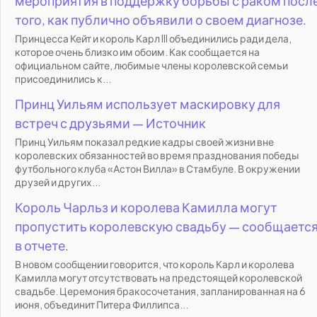
мероприятия в поддержку борьбы с раком посл
того, как публично объявили о своем диагнозе.
Принцесса Кейт и король Карл III объединились ради дела,
которое очень близко им обоим. Как сообщается на
официальном сайте, любимые члены королевской семьи
присоединились к...
Принц Уильям использует маскировку для
встреч с друзьями — Источник
Принц Уильям показал редкие кадры своей жизни вне
королевских обязанностей во время празднования победы
футбольного клуба «Астон Вилла» в Стамбуле. В окружении
друзей и других...
Король Чарльз и королева Камилла могут
пропустить королевскую свадьбу — сообщаетс
в отчете.
В новом сообщении говорится, что король Карл и королева
Камилла могут отсутствовать на предстоящей королевской
свадьбе. Церемония бракосочетания, запланированная на 6
июня, объединит Питера Филлипса...