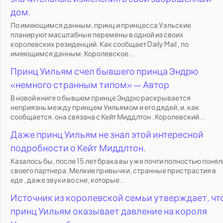
дом.
По имеющимся данным, принц и принцесса Уэльские
планируют масштабные перемены в одной из своих
королевских резиденций. Как сообщает Daily Mail , по
имеющимся данным, Королевское...
Принц Уильям счел бывшего принца Эндрю
«немного странным типом» — Автор
В новой книге о бывшем принце Эндрю раскрывается
неприязнь между принцем Уильямом и его дядей, и, как
сообщается, она связана с Кейт Миддлтон . Королевский...
Даже принц Уильям не знал этой интересной
подробности о Кейт Миддлтон.
Казалось бы, после 15 лет брака вы уже почти полностью понял
своего партнера. Мелкие привычки, странные пристрастия в
еде , даже звуки во сне, которые...
Источник из королевской семьи утверждает, чт
принц Уильям оказывает давление на короля