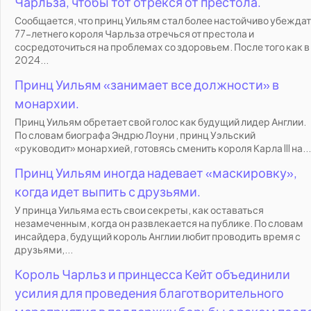
Чарльза, чтобы тот отрекся от престола.
Сообщается, что принц Уильям стал более настойчиво убежда
77-летнего короля Чарльза отречься от престола и
сосредоточиться на проблемах со здоровьем. После того как в
2024...
Принц Уильям «занимает все должности» в
монархии.
Принц Уильям обретает свой голос как будущий лидер Англии.
По словам биографа Эндрю Лоуни , принц Уэльский
«руководит» монархией, готовясь сменить короля Карла III на...
Принц Уильям иногда надевает «маскировку»,
когда идет выпить с друзьями.
У принца Уильяма есть свои секреты, как оставаться
незамеченным, когда он развлекается на публике. По словам
инсайдера, будущий король Англии любит проводить время с
друзьями,...
Король Чарльз и принцесса Кейт объединили
усилия для проведения благотворительного