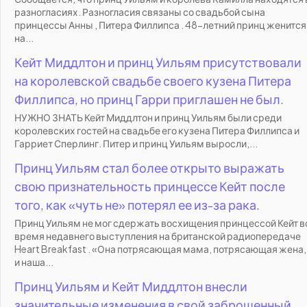
разногласиях. Разногласия связаны со свадьбой сына
принцессы Анны , Питера Филлипса . 48-летний принц женится
на...
Кейт Миддлтон и принц Уильям присутствовали
на королевской свадьбе своего кузена Питера
Филлипса, но принц Гарри приглашен не был.
НУЖНО ЗНАТЬ Кейт Миддлтон и принц Уильям были среди
королевских гостей на свадьбе его кузена Питера Филлипса и
Гарриет Сперлинг. Питер и принц Уильям выросли,...
Принц Уильям стал более открыто выражать
свою признательность принцессе Кейт после
того, как «чуть не» потерял ее из-за рака.
Принц Уильям не мог сдержать восхищения принцессой Кейт в
время недавнего выступления на британской радиопередаче
Heart Breakfast . «Она потрясающая мама, потрясающая жена,
и наша...
Принц Уильям и Кейт Миддлтон внесли
значительные изменения в свой заброшенный