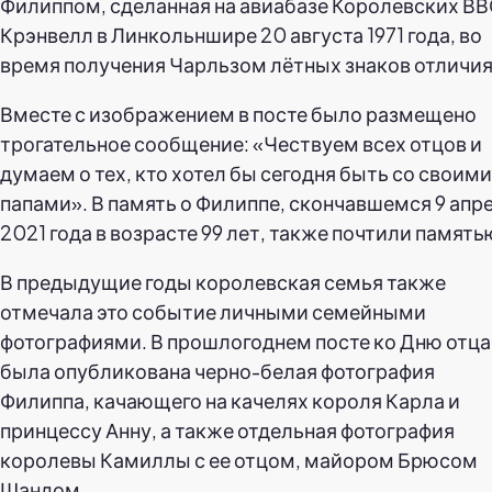
Филиппом, сделанная на авиабазе Королевских В
Крэнвелл в Линкольншире 20 августа 1971 года, во
время получения Чарльзом лётных знаков отличия
Вместе с изображением в посте было размещено
трогательное сообщение: «Чествуем всех отцов и
думаем о тех, кто хотел бы сегодня быть со своими
папами». В память о Филиппе, скончавшемся 9 апр
2021 года в возрасте 99 лет, также почтили память
В предыдущие годы королевская семья также
отмечала это событие личными семейными
фотографиями. В прошлогоднем посте ко Дню отца
была опубликована черно-белая фотография
Филиппа, качающего на качелях короля Карла и
принцессу Анну, а также отдельная фотография
королевы Камиллы с ее отцом, майором Брюсом
Шандом.