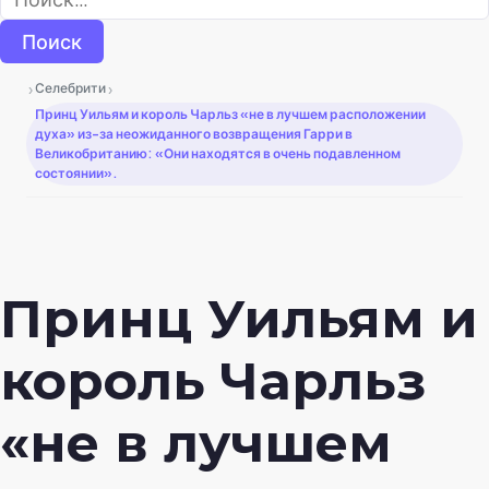
›
›
Селебрити
Принц Уильям и король Чарльз «не в лучшем расположении
духа» из-за неожиданного возвращения Гарри в
Великобританию: «Они находятся в очень подавленном
состоянии».
Принц Уильям и
король Чарльз
«не в лучшем