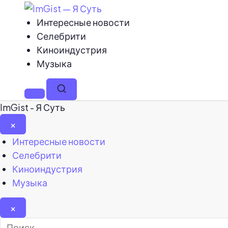
Интересные новости
Селебрити
Киноиндустрия
Музыка
Меню
Поиск
ImGist - Я Суть
×
Закрыть
Интересные новости
меню
Селебрити
Киноиндустрия
Музыка
×
Найти: