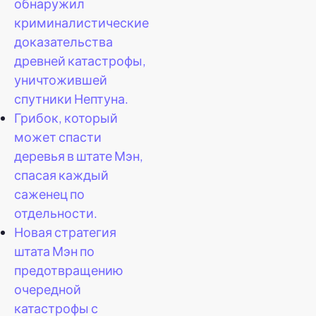
обнаружил
криминалистические
доказательства
древней катастрофы,
уничтожившей
спутники Нептуна.
Грибок, который
может спасти
деревья в штате Мэн,
спасая каждый
саженец по
отдельности.
Новая стратегия
штата Мэн по
предотвращению
очередной
катастрофы с