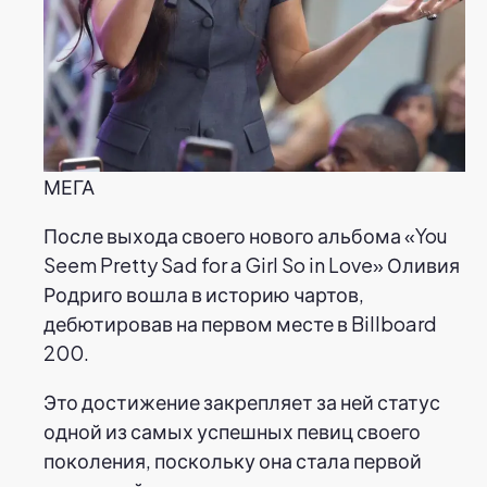
МЕГА
После выхода своего нового альбома «You
Seem Pretty Sad for a Girl So in Love» Оливия
Родриго вошла в историю чартов,
дебютировав на первом месте в Billboard
200.
Это достижение закрепляет за ней статус
одной из самых успешных певиц своего
поколения, поскольку она стала первой