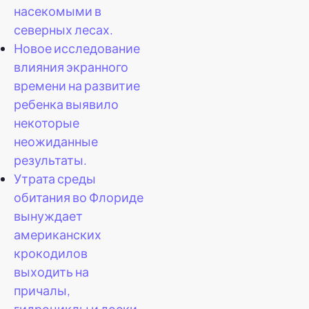
насекомыми в
северных лесах.
Новое исследование
влияния экранного
времени на развитие
ребенка выявило
некоторые
неожиданные
результаты.
Утрата среды
обитания во Флориде
вынуждает
американских
крокодилов
выходить на
причалы,
гидроциклы и доски