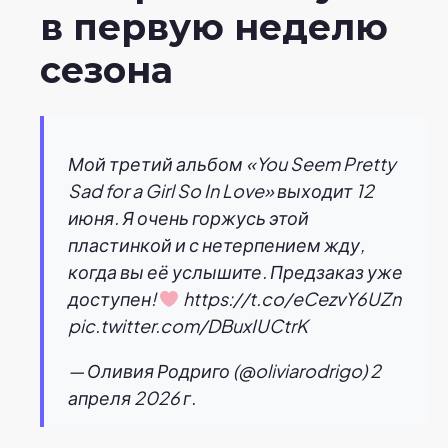
в первую неделю
сезона
Мой третий альбом «You Seem Pretty
Sad for a Girl So In Love» выходит 12
июня. Я очень горжусь этой
пластинкой и с нетерпением жду,
когда вы её услышите. Предзаказ уже
доступен!
https://t.co/eCezvY6UZn
pic.twitter.com/DBuxIUCtrK
— Оливия Родриго (@oliviarodrigo) 2
апреля 2026 г.