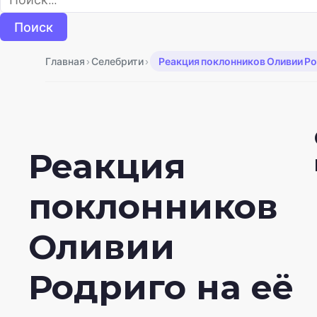
›
›
Главная
Селебрити
Реакция поклонников Оливии Ро
Реакция
поклонников
Оливии
Родриго на её