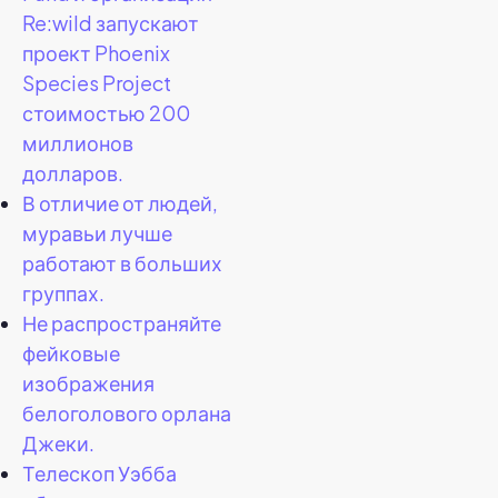
Re:wild запускают
проект Phoenix
Species Project
стоимостью 200
миллионов
долларов.
В отличие от людей,
муравьи лучше
работают в больших
группах.
Не распространяйте
фейковые
изображения
белоголового орлана
Джеки.
Телескоп Уэбба