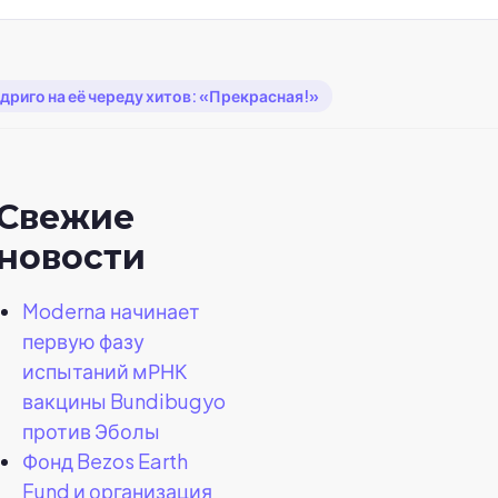
дриго на её череду хитов: «Прекрасная!»
Свежие
новости
Moderna начинает
первую фазу
испытаний мРНК
вакцины Bundibugyo
против Эболы
Фонд Bezos Earth
Fund и организация