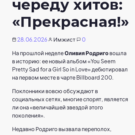
череду хитов:
«Прекрасная!»
28.06.2026
Имжист
0
На прошлой неделе
Оливия Родриго
вошла
в историю: ее новый альбом «You Seem
Pretty Sad for a Girl So in Love» дебютировал
на первом месте в чарте Billboard 200.
Поклонники вовсю обсуждают в
социальных сетях, многие спорят, является
ли она «величайшей звездой этого
поколения».
Недавно Родриго вызвала переполох,