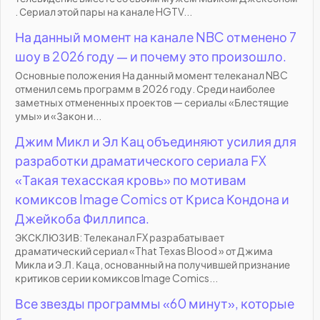
. Сериал этой пары на канале HGTV...
На данный момент на канале NBC отменено 7
шоу в 2026 году — и почему это произошло.
Основные положения На данный момент телеканал NBC
отменил семь программ в 2026 году. Среди наиболее
заметных отмененных проектов — сериалы «Блестящие
умы» и «Закон и...
Джим Микл и Эл Кац объединяют усилия для
разработки драматического сериала FX
«Такая техасская кровь» по мотивам
комиксов Image Comics от Криса Кондона и
Джейкоба Филлипса.
ЭКСКЛЮЗИВ: Телеканал FX разрабатывает
драматический сериал «That Texas Blood » от Джима
Микла и Э.Л. Каца, основанный на получившей признание
критиков серии комиксов Image Comics...
Все звезды программы «60 минут», которые