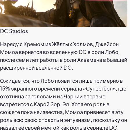
DC Studios
Наряду с Кремом из Жёлтых Холмов, Джейсон
Момоа вернется во вселенную DC в роли Лобо,
после семи лет работы в роли Аквамена в бывшей
расширенной вселенной DC.
Ожидается, что Лобо появится лишь примерно в
15% экранного времени сериала «Супергёрл», где
охотница за головами из Чарнии впервые
встретится с Карой Зор-Эл. Хотя его роль в
сюжете пока неизвестна, Момоа привнесет в эту
роль всю свою страсть и энтузиазм, поскольку он
назвал её своей мечтой как роль в сериале DC.