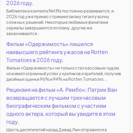
2026 году.
Библиотека контента Netflix постоянно развивается, и
2026 год уже принес стриминговому гиганту волну
сложных решений. Некоторые любимые фанатами
сериалы завершаются по плану, другие же
заканчиваются...
Фильм «Одержимость» лишился
наивысшего рейтинга ужасов на Rotten
Tomatoes в 2026 году.
Фильм «Одержимость» не только стал кассовым чудом,
но и имел огромный успех у критиков и зрителей, получив
двойные оценки 96% и 94% на Rotten Tomatoes...
Рецензия на фильм «А. Рембо»: Патрик Ван
возвращается с лучшим трехчасовым
биографическим фильмом с участием
одного актера, который вы увидите в этом
году.
Шесть десятилетий назад Дэвид Лин отправился в