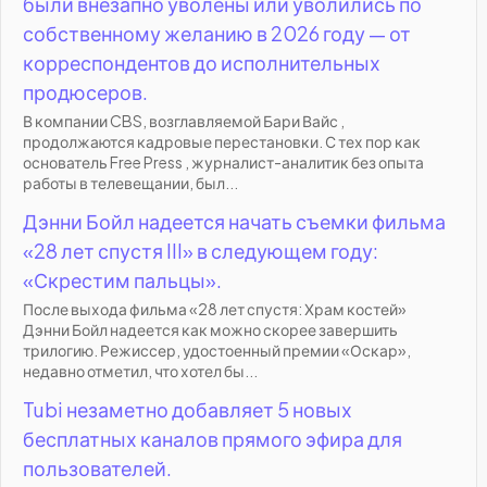
были внезапно уволены или уволились по
собственному желанию в 2026 году — от
корреспондентов до исполнительных
продюсеров.
В компании CBS, возглавляемой Бари Вайс ,
продолжаются кадровые перестановки. С тех пор как
основатель Free Press , журналист-аналитик без опыта
работы в телевещании, был...
Дэнни Бойл надеется начать съемки фильма
«28 лет спустя III» в следующем году:
«Скрестим пальцы».
После выхода фильма «28 лет спустя: Храм костей»
Дэнни Бойл надеется как можно скорее завершить
трилогию. Режиссер, удостоенный премии «Оскар»,
недавно отметил, что хотел бы...
Tubi незаметно добавляет 5 новых
бесплатных каналов прямого эфира для
пользователей.