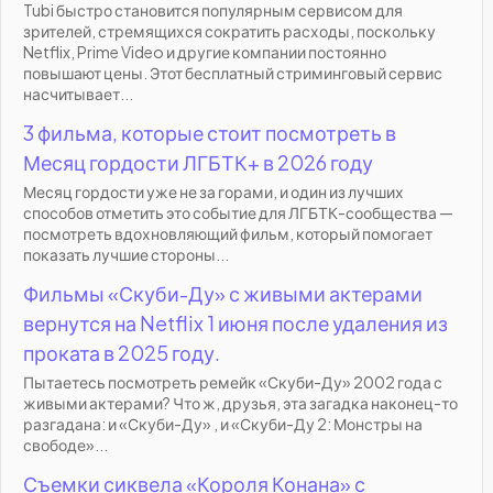
Tubi быстро становится популярным сервисом для
зрителей, стремящихся сократить расходы, поскольку
Netflix, Prime Video и другие компании постоянно
повышают цены. Этот бесплатный стриминговый сервис
насчитывает...
3 фильма, которые стоит посмотреть в
Месяц гордости ЛГБТК+ в 2026 году
Месяц гордости уже не за горами, и один из лучших
способов отметить это событие для ЛГБТК-сообщества —
посмотреть вдохновляющий фильм, который помогает
показать лучшие стороны...
Фильмы «Скуби-Ду» с живыми актерами
вернутся на Netflix 1 июня после удаления из
проката в 2025 году.
Пытаетесь посмотреть ремейк «Скуби-Ду» 2002 года с
живыми актерами? Что ж, друзья, эта загадка наконец-то
разгадана: и «Скуби-Ду» , и «Скуби-Ду 2: Монстры на
свободе»...
Съемки сиквела «Короля Конана» с