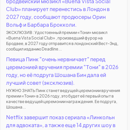
бродвейский мюзикл «Buena Vista Social
Club» планирует перенестись в Лондон в
2027 году, сообщают продюсеры Орин
Вольф и Барбара Брокколи.
ЭКСКЛЮЗИВ : Удостоенный премии «Тони» мюзикл
«Buena Vista Social Club» , произведший фурор на
Бродвее, в 2027 году отправится в лондонский Вест-Энд,
сообщил изданию Deadline...
Певица Пинк "очень нервничает" перед
церемонией вручения премии "Тони" в 2026
году, но её подруга Шошана Бин дала ей
лучший совет (эксклюзив).
НУЖНО ЗНАТЬ Пинк станет ведущей церемонии вручения
премии «Тони» в 2026 году, это будет её первый опыт в
качестве ведущей церемонии награждения. Ее подруга,
Шошана...
Netflix завершит показ сериала «Линкольн
для адвоката», а также еще 14 других шоу в