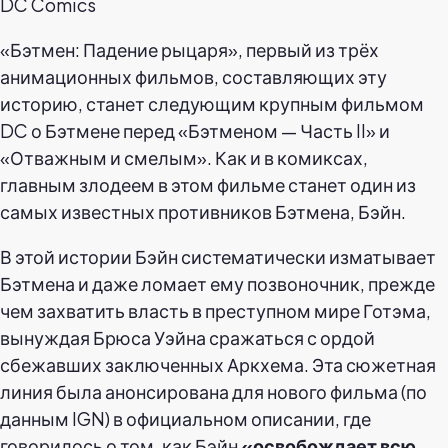
DC Comics
«Бэтмен: Падение рыцаря», первый из трёх
анимационных фильмов, составляющих эту
историю, станет следующим крупным фильмом
DC о Бэтмене перед «Бэтменом — Часть II» и
«Отважным и смелым». Как и в комиксах,
главным злодеем в этом фильме станет один из
самых известных противников Бэтмена, Бэйн.
В этой истории Бэйн систематически изматывает
Бэтмена и даже ломает ему позвоночник, прежде
чем захватить власть в преступном мире Готэма,
вынуждая Брюса Уэйна сражаться с ордой
сбежавших заключенных Аркхема. Эта сюжетная
линия была анонсирована для нового фильма (по
данным IGN) в официальном описании, где
говорилось о том, как Бэйн
«освобождает всю