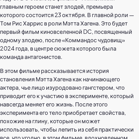
главным героем станет злодей, премьера
которого состоится 23 октября. В главной роли —
Том Рис Харрис в роли Мэтта Хагена. Это будет
первый фильм киновселенной DC, посвященный
одному злодею, после «Коммандос чудовищ»
2024 года, в центре сюжета которого была
команда антагонистов.
В этом фильме рассказывается история
становления Мэтта Хагена как начинающего
актера, чье лицо изуродовано гангстером, что
приводит его к участию в эксперименте, который
навсегда меняет его жизнь. После этого
эксперимента его тело приобретает свойства,
похожие на глину, которые он может
использовать, чтобы лепить из себя практически
все, что угодно, в этом фильме, вдохновленном