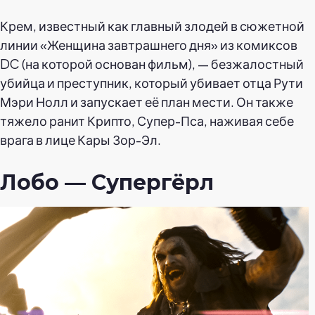
Крем, известный как главный злодей в сюжетной
линии «Женщина завтрашнего дня» из комиксов
DC (на которой основан фильм), — безжалостный
убийца и преступник, который убивает отца Рути
Мэри Нолл и запускает её план мести. Он также
тяжело ранит Крипто, Супер-Пса, наживая себе
врага в лице Кары Зор-Эл.
Лобо — Супергёрл