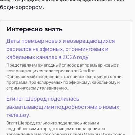
боди-хоррором.
Интересно знать
Даты премьер новых и возвращающихся
сериалов на эфирных, стриминговых и
кабельных каналах в 2026 году
Представляем ежегодный список дат премьер новых и
возвращающихся телесериалов от Deadline.
Обновляемый ежедневно, этот список охватывает сотни
программ, транслируемых по эфирному, кабельному и
стриминговому телевидению...
Египет Шеррод поделилась
захватывающими подробностями о новых
телешоу.
Эгипт Шеррод только что поделилась новыми
подробностями о предстоящем возвращении на
телевидение вместе со своим мужем Майком Джексоном