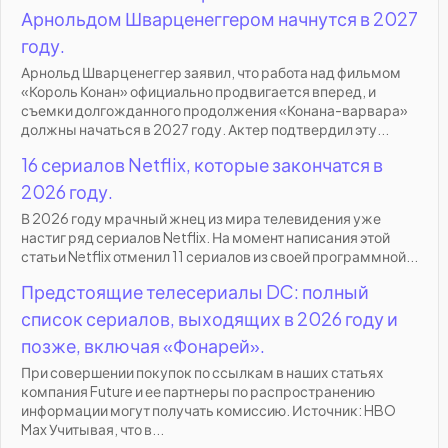
Арнольдом Шварценеггером начнутся в 2027
году.
Арнольд Шварценеггер заявил, что работа над фильмом
«Король Конан» официально продвигается вперед, и
съемки долгожданного продолжения «Конана-варвара»
должны начаться в 2027 году. Актер подтвердил эту...
16 сериалов Netflix, которые закончатся в
2026 году.
В 2026 году мрачный жнец из мира телевидения уже
настиг ряд сериалов Netflix. На момент написания этой
статьи Netflix отменил 11 сериалов из своей программной...
Предстоящие телесериалы DC: полный
список сериалов, выходящих в 2026 году и
позже, включая «Фонарей».
При совершении покупок по ссылкам в наших статьях
компания Future и ее партнеры по распространению
информации могут получать комиссию. Источник: HBO
Max Учитывая, что в...