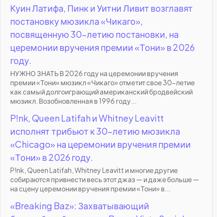
Куин Латифа, Пинк и Уитни Ливит возглавят
постановку мюзикла «Чикаго»,
посвященную 30-летию постановки, на
церемонии вручения премии «Тони» в 2026
году.
НУЖНО ЗНАТЬ В 2026 году на церемонии вручения
премии «Тони» мюзикл «Чикаго» отметит свое 30-летие
как самый долгоиграющий американский бродвейский
мюзикл. Возобновленная в 1996 году...
P!nk, Queen Latifah и Whitney Leavitt
исполнят трибьют к 30-летию мюзикла
«Chicago» на церемонии вручения премии
«Тони» в 2026 году.
P!nk, Queen Latifah, Whitney Leavitt и многие другие
собираются привнести весь этот джаз — и даже больше —
на сцену церемонии вручения премии «Тони» в...
«Breaking Baz»: Захватывающий