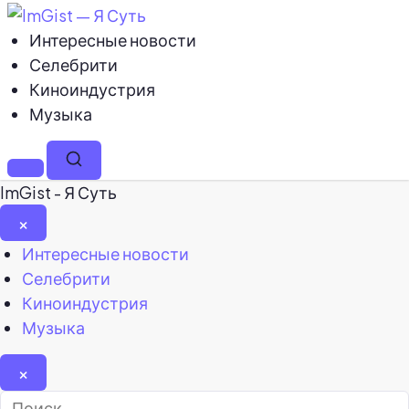
Интересные новости
Селебрити
Киноиндустрия
Музыка
Меню
Поиск
ImGist - Я Суть
×
Закрыть
Интересные новости
меню
Селебрити
Киноиндустрия
Музыка
×
Найти: