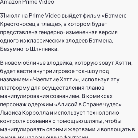
Amazon Prime Video
31 июля на Prime Video выйдет фильм «Бэтмен:
Крестоносец в плаще», в котором будет
представлена гендерно-измененная версия
одного из классических злодеев Бэтмена,
Безумного Шляпника.
В новом обличье злодейка, которую зовут Хэтти,
будет вести внутриигровое ток-шоу под
названием «Чаепитие Хэтти», используя эту
платформу для осуществления планов
манипулирования сознанием. В комиксах
персонаж одержим «Алисой в Стране чудес»
Льюиса Кэрролла и использует технологию
контроля сознания с помощью шляпы, чтобы
манипулировать своими жертвами и воплощать в
жизнь их извращенные фантазии.