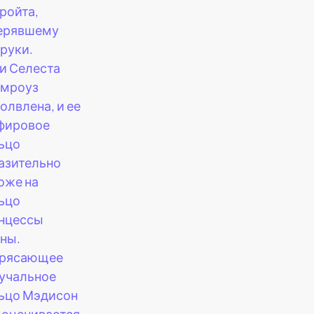
ройта,
ерявшему
 руки.
и Селеста
мроуз
олвлена, и ее
фировое
ьцо
азительно
оже на
ьцо
нцессы
ны.
рясающее
учальное
ьцо Мэдисон
 оценивается