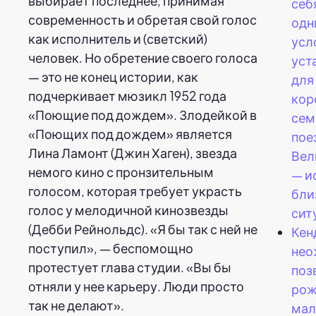
выбирает последнее, принимая
себ
современность и обретая свой голос
одн
как исполнитель и (светский)
усл
человек. Но обретение своего голоса
уст
— это не конец истории, как
для
подчеркивает мюзикл 1952 года
кор
«Поющие под дождем». Злодейкой в
сем
«Поющих под дождем» является
пое
Лина Ламонт (Джин Хаген), звезда
Вел
немого кино с пронзительным
— и
голосом, которая требует украсть
бли
голос у мелодичной кинозвезды
сит
(Дебби Рейнольдс). «Я бы так с ней не
Кен
поступил», — беспомощно
нео
протестует глава студии. «Вы бы
поз
отняли у нее карьеру. Люди просто
рож
так не делают».
мал