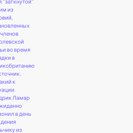
я "заткнутой"
им из
овий,
ановленных
 членов
олевской
ьи во время
здки в
икобританию
сточник,
зкий к
уации.
дрик Ламар
жиданно
вонил в день
дения
ьчику из