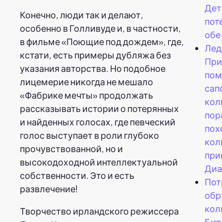
Дет
Конечно, люди так и делают,
пот
особенно в Голливуде и, в частности,
обе
в фильме «Поющие под дождем», где,
Лед
кстати, есть примеры дубляжа без
При
указания авторства. Но подобное
пом
лицемерие никогда не мешало
сап
«Фабрике мечты» продолжать
кол
рассказывать истории о потерянных
пор
и найденных голосах, где певческий
пох
голос выступает в роли глубоко
кол
прочувствованной, но и
при
высокодоходной интеллектуальной
Диа
собственности. Это и есть
Пот
развлечение!
обр
кол
Творчество ирландского режиссера
Бир