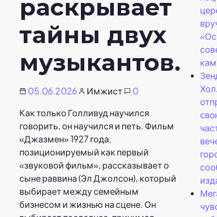
раскрывает
цер
вру
тайны двух
«Ос
сов
музыкантов.
кам
Зен
Хол
05.06.2026
Имжист
0
отп
Как только Голливуд научился
сво
говорить, он научился и петь. Фильм
час
«Джазмен» 1927 года,
веч
позиционируемый как первый
гор
«звуковой фильм», рассказывает о
соо
сыне раввина (Эл Джолсон), который
изд
выбирает между семейным
Мег
бизнесом и жизнью на сцене. Он
чув