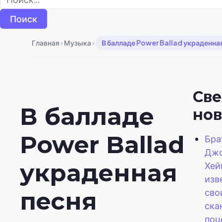
›
›
Главная
Музыка
В балладе Power Ballad украденна
Св
В балладе
нов
Power Ballad
Бра
Джо
украденная
Хей
изв
сво
песня
ска
поц