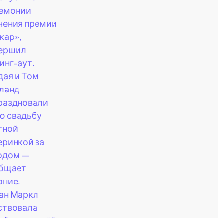
емонии
чения премии
кар»,
ершил
инг-аут.
дая и Том
ланд
раздновали
ю свадьбу
тной
еринкой за
одом —
бщает
ание.
ан Маркл
ствовала