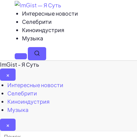
Интересные новости
Селебрити
Киноиндустрия
Музыка
Меню
Поиск
ImGist - Я Суть
×
Закрыть
Интересные новости
меню
Селебрити
Киноиндустрия
Музыка
×
Найти: