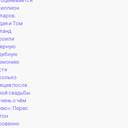
 миллион
ларов.
дая и Том
ланд
роили
ерную
дебную
емонию
стя
колько
яцев после
ной свадьбы.
очень о чём
ею»: Перес
тон
ровенно