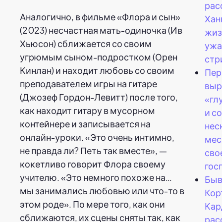
рас
Аналогично, в фильме «Флора и сын»
Хан
(2023) несчастная мать-одиночка (Ив
жиз
Хьюсон) сближается со своим
ужа
угрюмым сыном-подростком (Орен
стр
Кинлан) и находит любовь со своим
Пер
преподавателем игры на гитаре
выр
(Джозеф Гордон-Левитт) после того,
«гл
как находит гитару в мусорном
и с
контейнере и записывается на
нес
онлайн-уроки. «Это очень интимно,
мес
не правда ли? Петь так вместе», —
сво
кокетливо говорит Флора своему
гос
учителю. «Это немного похоже на…
Быв
мы занимались любовью или что-то в
Кор
этом роде». По мере того, как они
Кар
сближаются, их сцены сняты так, как
рас