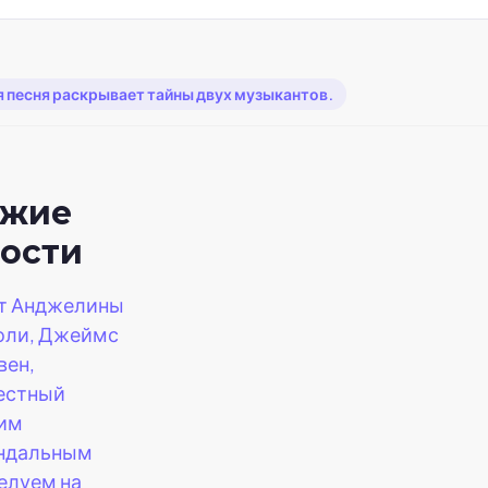
я песня раскрывает тайны двух музыкантов.
ежие
ости
т Анджелины
ли, Джеймс
вен,
естный
им
ндальным
елуем на