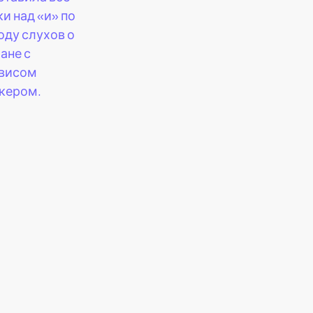
ки над «и» по
оду слухов о
ане с
висом
кером.