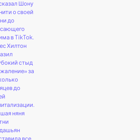
сказал Шону
нити о своей
ни до
сающего
има в TikTok.
ес Хилтон
азил
убокий стыд
ожаление» за
колько
яцев до
ей
питализации.
шая няня
тни
дашьян
ставила все