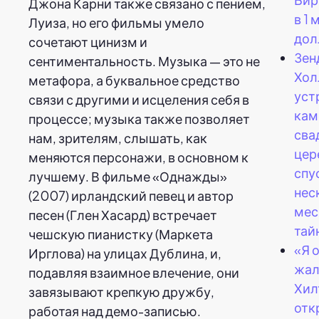
Джона Карни также связано с пением,
в 1
Луиза, но его фильмы умело
дол
сочетают цинизм и
Зен
сентиментальность. Музыка — это не
Хол
метафора, а буквальное средство
уст
связи с другими и исцеления себя в
кам
процессе; музыка также позволяет
сва
нам, зрителям, слышать, как
цер
меняются персонажи, в основном к
спу
лучшему. В фильме «Однажды»
нес
(2007) ирландский певец и автор
мес
песен (Глен Хасард) встречает
тай
чешскую пианистку (Маркета
«Я 
Ирглова) на улицах Дублина, и,
жал
подавляя взаимное влечение, они
Хил
завязывают крепкую дружбу,
отк
работая над демо-записью.