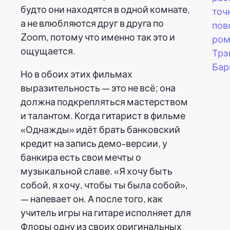
будто они находятся в одной комнате,
точ
а не влюбляются друг в друга по
пов
Zoom, потому что именно так это и
ром
ощущается.
Трэ
Бар
Но в обоих этих фильмах
выразительность — это не всё; она
должна подкрепляться мастерством
и талантом. Когда гитарист в фильме
«Однажды» идёт брать банковский
кредит на запись демо-версии, у
банкира есть свои мечты о
музыкальной славе. «Я хочу быть
собой, я хочу, чтобы ты была собой»,
— напевает он. А после того, как
учитель игры на гитаре исполняет для
Флоры одну из своих оригинальных