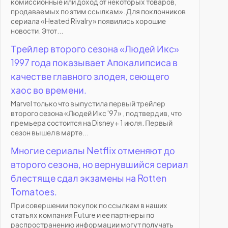
комиссионные или доход от некоторых товаров,
продаваемых по этим ссылкам». Для поклонников
сериала «Heated Rivalry» появились хорошие
новости. Этот...
Трейлер второго сезона «Людей Икс»
1997 года показывает Апокалипсиса в
качестве главного злодея, сеющего
хаос во времени.
Marvel только что выпустила первый трейлер
второго сезона «Людей Икс '97» , подтвердив, что
премьера состоится на Disney+ 1 июля. Первый
сезон вышел в марте...
Многие сериалы Netflix отменяют до
второго сезона, но вернувшийся сериал
блестяще сдал экзамены на Rotten
Tomatoes.
При совершении покупок по ссылкам в наших
статьях компания Future и ее партнеры по
распространению информации могут получать