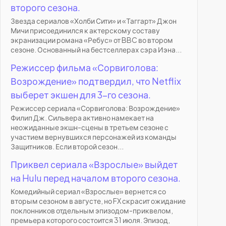
второго сезона.
Звезда сериалов «Холби Сити» и «Таггарт» Джон
Мичи присоединился к актерскому составу
экранизации романа «Ребус» от BBC во втором
сезоне. Основанный на бестселлерах сэра Иэна...
Режиссер фильма «Сорвиголова:
Возрождение» подтвердил, что Netflix
выберет экшен для 3-го сезона.
Режиссер сериала «Сорвиголова: Возрождение»
Филип Дж. Сильвера активно намекает на
неожиданные экшн-сцены в третьем сезоне с
участием вернувшихся персонажей из команды
Защитников. Если второй сезон...
Приквел сериала «Взрослые» выйдет
на Hulu перед началом второго сезона.
Комедийный сериал «Взрослые» вернется со
вторым сезоном в августе, но FX скрасит ожидание
поклонников отдельным эпизодом-приквелом,
премьера которого состоится 31 июля. Эпизод,