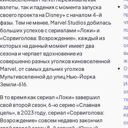
Э
взлеты, так и падения с момента запуска
п
своего проекта на Disney+ с началом 4-й
ч
фазы. Тем не менее, Marvel Studios добилась
п
больших успехов с сериалами «Локи» и
н
«Сорвиголова: Возрождение», каждый из
о
которых на данный момент имеет два
в
сезона и черпает вдохновение из
ж
совершенно разных уголков киновселенной
О
Marvel, от самых дальних уголков
п
Мультивселенной до улиц Нью-Йорка
И
Земли-616.
о
В то время как сериал «Локи» завершил
т
свой второй сезон, 6-ю серию «Славная
д
цель», в 2023 году, сериал «Сорвиголова:
к
Возрождение» совсем недавно закончил
о
свой второй сезон 8-й серией «Южный