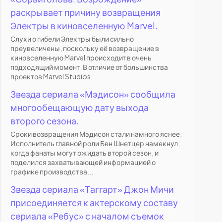
раскрывает причину возвращения
Электры в киновселенную Marvel.
Слухи о гибели Электры были сильно
преувеличены, поскольку её возвращение в
киновселенную Marvel происходит в очень
подходящий момент. В отличие от большинства
проектов Marvel Studios,...
Звезда сериала «Мэдисон» сообщила
многообещающую дату выхода
второго сезона.
Сроки возвращения Мэдисон стали намного яснее.
Исполнитель главной роли Бен Шнетцер намекнул,
когда фанаты могут ожидать второй сезон, и
поделился захватывающей информацией о
графике производства...
Звезда сериала «Таггарт» Джон Мичи
присоединяется к актерскому составу
сериала «Ребус» с началом съемок