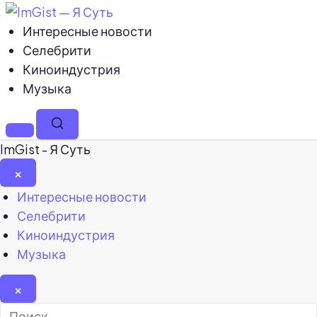
Интересные новости
Селебрити
Киноиндустрия
Музыка
Меню
Поиск
ImGist - Я Суть
×
Закрыть
Интересные новости
меню
Селебрити
Киноиндустрия
Музыка
×
Найти: