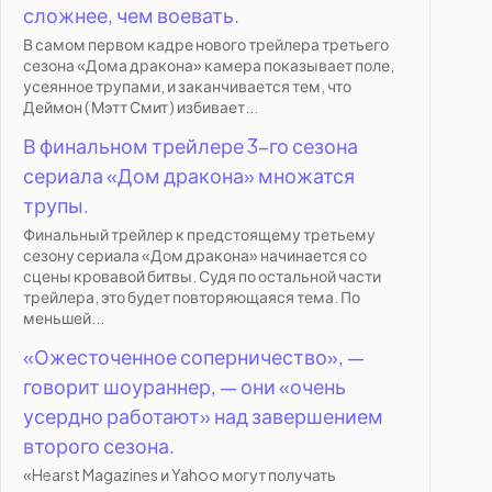
сложнее, чем воевать.
В самом первом кадре нового трейлера третьего
сезона «Дома дракона» камера показывает поле,
усеянное трупами, и заканчивается тем, что
Деймон ( Мэтт Смит ) избивает...
В финальном трейлере 3-го сезона
сериала «Дом дракона» множатся
трупы.
Финальный трейлер к предстоящему третьему
сезону сериала «Дом дракона» начинается со
сцены кровавой битвы. Судя по остальной части
трейлера, это будет повторяющаяся тема. По
меньшей...
«Ожесточенное соперничество», —
говорит шоураннер, — они «очень
усердно работают» над завершением
второго сезона.
«Hearst Magazines и Yahoo могут получать