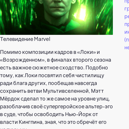
п
г
р
п
и
Телевидение Marvel
(
н
Помимо композиции кадров в «Локи» и
«Возрожденном», в финалах второго сезона
есть важное сюжетное сходство. Подобно
тому, как Локи посвятил себя чистилищу
ради блага других, пообещав навсегда
сохранить ветви Мультивселенной, Мэтт
Мёрдок сделал то же самое на уровне улиц,
разоблачив своё супергеройское альтер-эго
в суде, чтобы освободить Нью-Йорк от
власти Кингпина, зная, что это обречёт его