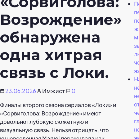
«Сорвиголова:
П
п
Возрождение»
п
ж
обнаружена
м
з
одна хитрая
л
ч
связь с Локи.
я
Н
н
23.06.2026
Имжист
0
н
о
Финалы второго сезона сериалов «Локи» и
ч
«Сорвиголова: Возрождение» имеют
г
довольно глубокую сюжетную и
н
визуальную связь. Нельзя отрицать, что
я
киновселенная Marvel переживала как