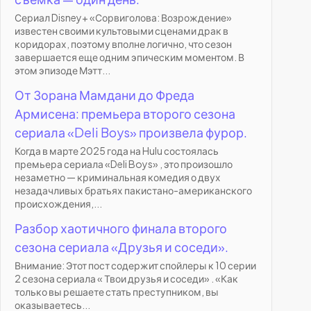
Сериал Disney+ «Сорвиголова: Возрождение»
известен своими культовыми сценами драк в
коридорах, поэтому вполне логично, что сезон
завершается еще одним эпическим моментом. В
этом эпизоде Мэтт...
От Зорана Мамдани до Фреда
Армисена: премьера второго сезона
сериала «Deli Boys» произвела фурор.
Когда в марте 2025 года на Hulu состоялась
премьера сериала «Deli Boys» , это произошло
незаметно — криминальная комедия о двух
незадачливых братьях пакистано-американского
происхождения,...
Разбор хаотичного финала второго
сезона сериала «Друзья и соседи».
Внимание: Этот пост содержит спойлеры к 10 серии
2 сезона сериала « Твои друзья и соседи» . «Как
только вы решаете стать преступником, вы
оказываетесь...