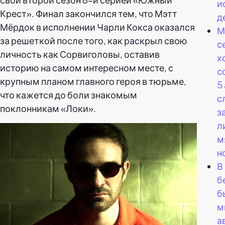
и
Крест». Финал закончился тем, что Мэтт
д
Мёрдок в исполнении Чарли Кокса оказался
М
за решеткой после того, как раскрыл свою
с
личность как Сорвиголовы, оставив
х
историю на самом интересном месте, с
с
крупным планом главного героя в тюрьме,
5
что кажется до боли знакомым
с
поклонникам «Локи».
з
л
м
н
В
б
б
м
а