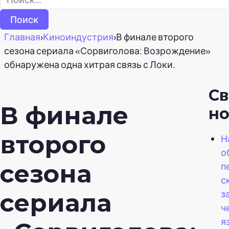
Главная
›
Киноиндустрия
›
В финале второго
сезона сериала «Сорвиголова: Возрождение»
обнаружена одна хитрая связь с Локи.
С
В финале
но
второго
Н
о
сезона
п
с
з
сериала
ч
я