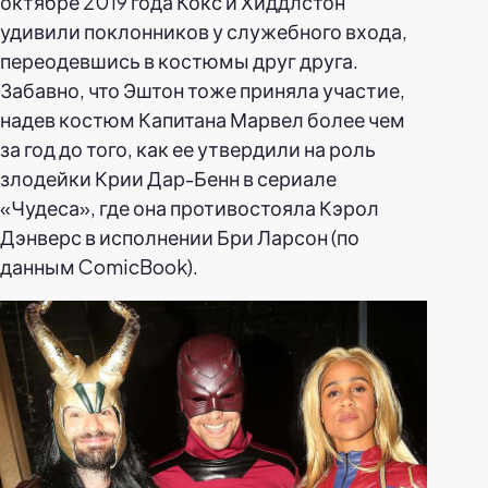
октябре 2019 года Кокс и Хиддлстон
удивили поклонников у служебного входа,
переодевшись в костюмы друг друга.
Забавно, что Эштон тоже приняла участие,
надев костюм Капитана Марвел более чем
за год до того, как ее утвердили на роль
злодейки Крии Дар-Бенн в сериале
«Чудеса», где она противостояла Кэрол
Дэнверс в исполнении Бри Ларсон (по
данным ComicBook).