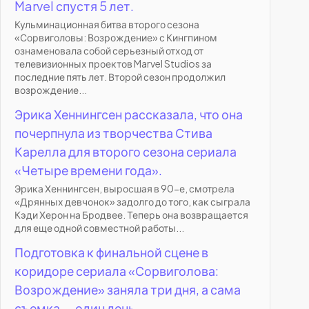
Marvel спустя 5 лет.
Кульминационная битва второго сезона
«Сорвиголовы: Возрождение» с Кингпином
ознаменовала собой серьезный отход от
телевизионных проектов Marvel Studios за
последние пять лет. Второй сезон продолжил
возрождение...
Эрика Хеннингсен рассказала, что она
почерпнула из творчества Стива
Карелла для второго сезона сериала
«Четыре времени года».
Эрика Хеннингсен, выросшая в 90-е, смотрела
«Дрянных девчонок» задолго до того, как сыграла
Кэди Херон на Бродвее. Теперь она возвращается
для еще одной совместной работы...
Подготовка к финальной сцене в
коридоре сериала «Сорвиголова:
Возрождение» заняла три дня, а сама
съемка — один день.