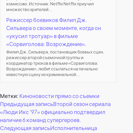
комиссию. Источник: Netflix Netflix приучил
множество зрителей...
Режиссер боевиков Филип Дж.
Сильвера о своем моменте, когда он
«укусил тротуар» в фильме
«Сорвиголова: Возрождение».
Филип Дж. Сильвера, постановщик боевых сцен,
режиссер второй съемочной группы и
координатор трюков в фильме «Сорвиголова:
Возрождение», любит ссылаться на печально
известную сцену из криминальной...
Метки:
Киноновости прямо со съемки
Навигация
Предыдущая запись
Второй сезон сериала
«Люди Икс '97» официально подтвердил
по
наличие 6 команд супергероев.
Следующая запись
Исполнительница
записям