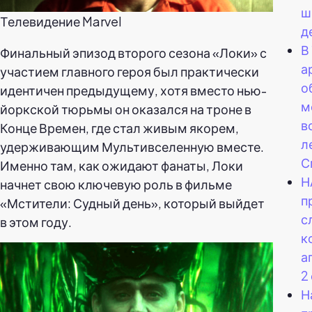
ш
Телевидение Marvel
д
В
Финальный эпизод второго сезона «Локи» с
а
участием главного героя был практически
о
идентичен предыдущему, хотя вместо нью-
м
йоркской тюрьмы он оказался на троне в
в
Конце Времен, где стал живым якорем,
л
удерживающим Мультивселенную вместе.
С
Именно там, как ожидают фанаты, Локи
Н
начнет свою ключевую роль в фильме
п
«Мстители: Судный день», который выйдет
с
в этом году.
к
а
2
Н