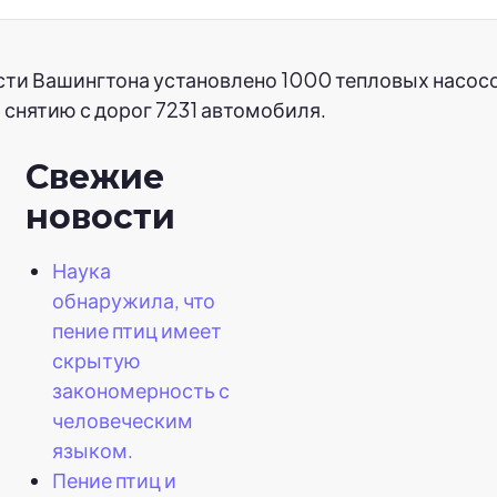
сти Вашингтона установлено 1000 тепловых насосо
 снятию с дорог 7231 автомобиля.
Свежие
новости
Наука
обнаружила, что
пение птиц имеет
скрытую
закономерность с
человеческим
языком.
Пение птиц и