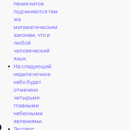
пение китов
подчиняются тем
же
математическим
законам, что и
любой
человеческий
язык.
На следующей
неделе ночное
небо будет
отмечено
четырьмя
главными
небесными
явлениями.
ю
Эксперт