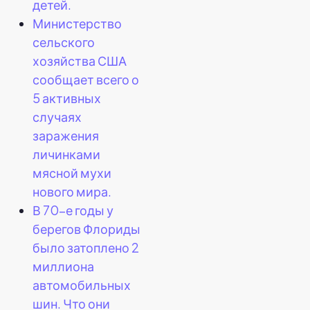
детей.
ы
Министерство
сельского
хозяйства США
сообщает всего о
5 активных
случаях
заражения
личинками
мясной мухи
нового мира.
В 70-е годы у
берегов Флориды
было затоплено 2
миллиона
автомобильных
шин. Что они