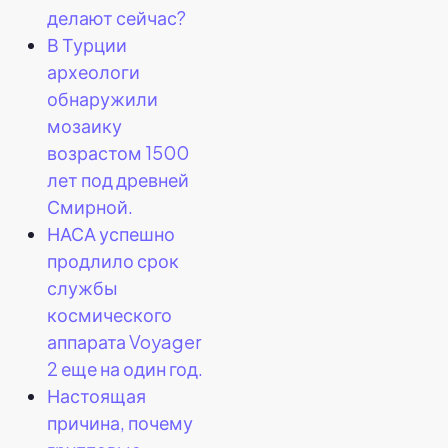
делают сейчас?
а
В Турции
археологи
обнаружили
мозаику
возрастом 1500
лет под древней
Смирной.
НАСА успешно
продлило срок
службы
космического
аппарата Voyager
2 еще на один год.
Настоящая
причина, почему