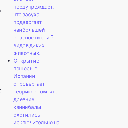
предупреждает,
г
что засуха
подвергает
наибольшей
опасности эти 5
видов диких
животных.
Открытие
пещеры в
Испании
опровергает
а
теорию о том, что
древние
каннибалы
охотились
исключительно на