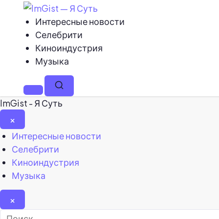
Интересные новости
Селебрити
Киноиндустрия
Музыка
Меню
Поиск
ImGist - Я Суть
×
Закрыть
Интересные новости
меню
Селебрити
Киноиндустрия
Музыка
×
Найти: