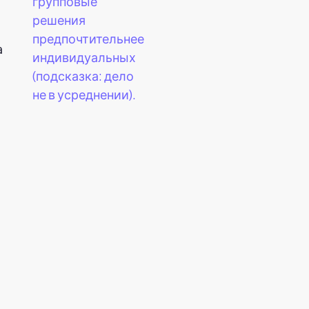
групповые
решения
предпочтительнее
а
индивидуальных
(подсказка: дело
не в усреднении).
ы