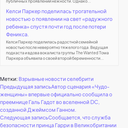
публичных проявлений нежности. Однако...
Келси Паркер поделилась трогательной
новостью о появлении на свет «радужного
ребенка» спустя почти год после потери
Феникса.
Келси Паркер поделилась радостной семейной
новостью после невероятно тяжелого года. Ведущая
подкаста и вдова вокалиста группы The Wanted Тома
Паркера объявила о своей второй беременности...
Метки:
Взрывные новости селебрити
Навигация
Предыдущая запись
Автор сценария «Чудо-
женщины» впервые официально сообщила о
по
преемнице Галь Гадот во вселенной DC,
созданной Джеймсом Ганном.
записям
Следующая запись
Сообщается, что служба
безопасности принца Гарри в Великобритании