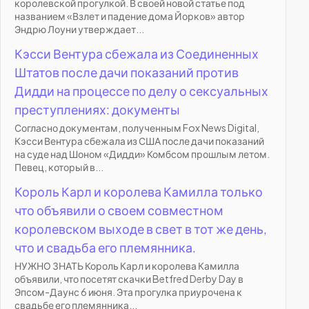
королевской прогулкой. В своей новой статье под
названием «Взлет и падение дома Йорков» автор
Эндрю Лоуни утверждает...
Кэсси Вентура сбежала из Соединенных
Штатов после дачи показаний против
Дидди на процессе по делу о сексуальных
преступлениях: документы
Согласно документам, полученным Fox News Digital,
Кэсси Вентура сбежала из США после дачи показаний
на суде над Шоном «Дидди» Комбсом прошлым летом.
Певец, который в...
Король Карл и королева Камилла только
что объявили о своем совместном
королевском выходе в свет в тот же день,
что и свадьба его племянника.
НУЖНО ЗНАТЬ Король Карл и королева Камилла
объявили, что посетят скачки Betfred Derby Day в
Эпсом-Даунс 6 июня. Эта прогулка приурочена к
свадьбе его племянника...