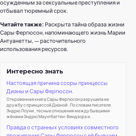
осужденным за сексуальные преступления и
отбывал тюремный срок.
Читайте также:
Раскрыта тайна образа жизни
Сары Фергюсон, напоминающего жизнь Марии
Антуанетты, — расточительного
использования ресурсов.
Интересно знать
Настоящая причина ссоры принцессы
Дианы и Сары Фергюсон.
Откровенная книга Сары Фергюсон разрушила ее
дружбу с принцессой Дианой . По словам писателя
Эндрю Лоуни , тесные отношения между бывшими
жёнами Эндрю Маунтбаттен-Виндзора и...
Правда о странных условиях совместного
проживания Сары Фергюсон с её бывшим