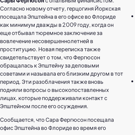
Сары Фергюсон
с опальным финансистом.
Согласно новому отчету, герцогиня Йоркская
посещала Эпштейна в его офисе во Флориде
как минимум дважды в 2009 году, когда он
еще отбывал тюремное заключение за
вовлечение несовершеннолетней в
проституцию. Новая переписка также
свидетельствует о том, что Фергюсон
обращалась к Эпштейну за деловыми
советами и называла его близким другом в тот
период. Эти разоблачения также вновь
подняли вопросы о высокопоставленных
лицах, которые поддерживали контакт с
Эпштейном после его осуждения.
Сообщается, что Сара Фергюсон посещала
офис Эпштейна во Флориде во время его