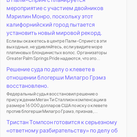
мероприятие с участием двойников
Мэрилин Монро, поскольку этот
калифорнийский город пытается
установить новый мировой рекорд.
Если вы окажетесь в центре Палм-Спрингс в эти
выходные, не удивляйтесь, если увидите море
платиновых блондинистых волос. Организаторы
Greater Palm Springs Pride надеются, что это...
Решение суда по делу о клевете в
отношении блогерши Милагро Грэмз
восстановлено.
Федеральный судья восстановил решение о
присуждении Меган Ти Сталлион компенсации в
размере 16 000 долларов США по иску о клевете
против блогерши Милагро Грамз, признав,...
Тристан Томпсон готовится к серьезному
«ответному разбирательству» по делу об