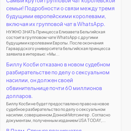
Самый крутой групповой чат королевской
семьи! Подробности о связи между тремя
будущими европейскими королевами,
включая их групповой чат в WhatsApp.
НУЖНО ЗНАТЬ Принцесса Елизавета Бельгийская
состоит в групповом чате WhatsApp с другими
будущими королевами Европы. После окончания
Гарвардского университета бельгийская принцесса
заявила в интервью: «Мы...
Биллу Косби отказано в новом судебном
разбирательстве по делу о сексуальном
насилии, он должен своей
обвинительнице почти 60 миллионов
долларов.
Биллу Косби не будет предоставлено право на новое
судебное разбирательство по делу о сексуальном
насилии, совершенном Донной Мотсингер . Согласно
документам, полученным изданием USA TODAY,...
В Палм-Спрингс планируется