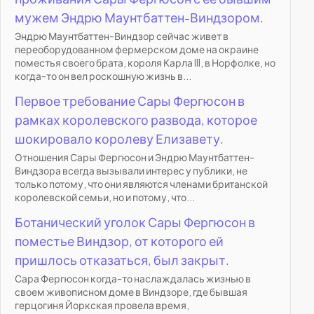
мужем Эндрю Маунтбаттен-Виндзором.
Эндрю Маунтбаттен-Виндзор сейчас живет в
переоборудованном фермерском доме на окраине
поместья своего брата, короля Карла III, в Норфолке, но
когда-то он вел роскошную жизнь в...
Первое требование Сары Фергюсон в
рамках королевского развода, которое
шокировало королеву Елизавету.
Отношения Сары Фергюсон и Эндрю Маунтбаттен-
Виндзора всегда вызывали интерес у публики, не
только потому, что они являются членами британской
королевской семьи, но и потому, что...
Ботанический уголок Сары Фергюсон в
поместье Виндзор, от которого ей
пришлось отказаться, был закрыт.
Сара Фергюсон когда-то наслаждалась жизнью в
своем живописном доме в Виндзоре, где бывшая
герцогиня Йоркская провела время,