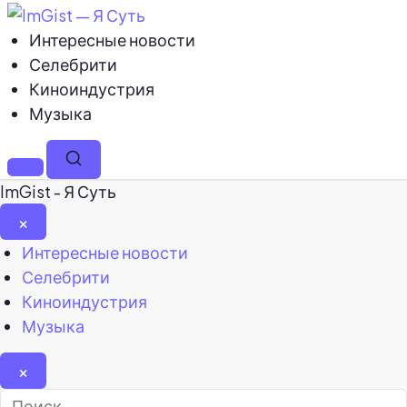
Интересные новости
Селебрити
Киноиндустрия
Музыка
Меню
Поиск
ImGist - Я Суть
×
Закрыть
Интересные новости
меню
Селебрити
Киноиндустрия
Музыка
×
Найти: