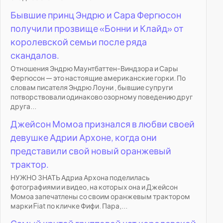
Бывшие принц Эндрю и Сара Фергюсон
получили прозвище «Бонни и Клайд» от
королевской семьи после ряда
скандалов.
Отношения Эндрю Маунтбаттен-Виндзора и Сары
Фергюсон — это настоящие американские горки. По
словам писателя Эндрю Лоуни , бывшие супруги
потворствовали одинаково озорному поведению друг
друга...
Джейсон Момоа признался в любви своей
девушке Адрии Архоне, когда они
представили свой новый оранжевый
трактор.
НУЖНО ЗНАТЬ Адриа Архона поделилась
фотографиями и видео, на которых она и Джейсон
Момоа запечатлены со своим оранжевым трактором
марки Fiat по кличке Фифи. Пара,...