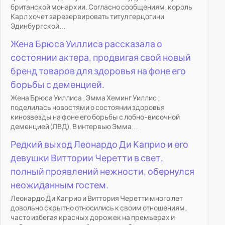
британской монархии. Согласно сообщениям, король
Карл хочет зарезервировать титул герцогини
Эдинбургской...
Жена Брюса Уиллиса рассказала о
состоянии актера, продвигая свой новый
бренд товаров для здоровья на фоне его
борьбы с деменцией.
Жена Брюса Уиллиса , Эмма Хеминг Уиллис ,
поделилась новостями о состоянии здоровья
кинозвезды на фоне его борьбы с лобно-височной
деменцией (ЛВД). В интервью Эмма...
Редкий выход Леонардо Ди Каприо и его
девушки Виттории Черетти в свет,
полный проявлений нежности, обернулся
неожиданным гостем.
Леонардо Ди Каприо и Виттория Черетти много лет
довольно скрытно относились к своим отношениям,
часто избегая красных дорожек на премьерах и