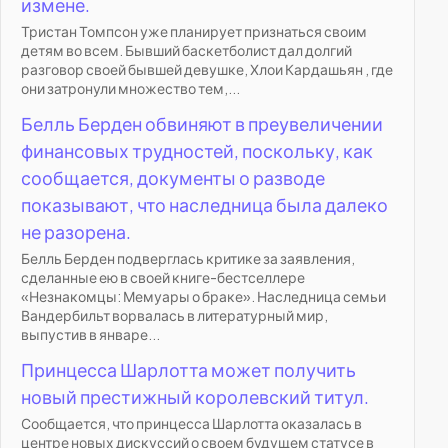
измене.
Тристан Томпсон уже планирует признаться своим
детям во всем. Бывший баскетболист дал долгий
разговор своей бывшей девушке, Хлои Кардашьян , где
они затронули множество тем,...
Белль Берден обвиняют в преувеличении
финансовых трудностей, поскольку, как
сообщается, документы о разводе
показывают, что наследница была далеко
не разорена.
Белль Берден подверглась критике за заявления,
сделанные ею в своей книге-бестселлере
«Незнакомцы: Мемуары о браке». Наследница семьи
Вандербильт ворвалась в литературный мир,
выпустив в январе...
Принцесса Шарлотта может получить
новый престижный королевский титул.
Сообщается, что принцесса Шарлотта оказалась в
центре новых дискуссий о своем будущем статусе в