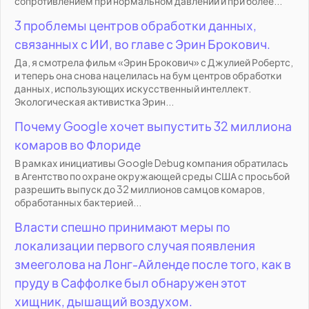
сопротивлением при нормальном давлении и при более...
3 проблемы центров обработки данных,
связанных с ИИ, во главе с Эрин Брокович.
Да, я смотрела фильм «Эрин Брокович» с Джулией Робертс,
и теперь она снова нацелилась на бум центров обработки
данных, использующих искусственный интеллект.
Экологическая активистка Эрин...
Почему Google хочет выпустить 32 миллиона
комаров во Флориде
В рамках инициативы Google Debug компания обратилась
в Агентство по охране окружающей среды США с просьбой
разрешить выпуск до 32 миллионов самцов комаров,
обработанных бактерией...
Власти спешно принимают меры по
локализации первого случая появления
змееголова на Лонг-Айленде после того, как в
пруду в Саффолке был обнаружен этот
хищник, дышащий воздухом.