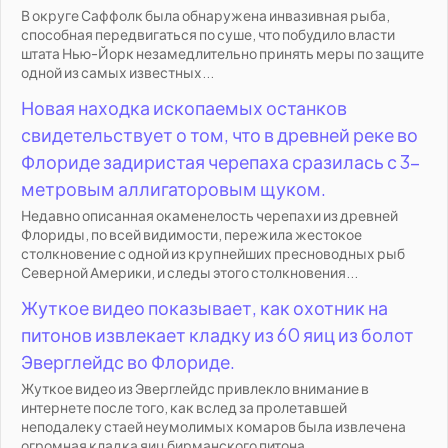
В округе Саффолк была обнаружена инвазивная рыба,
способная передвигаться по суше, что побудило власти
штата Нью-Йорк незамедлительно принять меры по защите
одной из самых известных...
Новая находка ископаемых останков
свидетельствует о том, что в древней реке во
Флориде задиристая черепаха сразилась с 3-
метровым аллигаторовым щуком.
Недавно описанная окаменелость черепахи из древней
Флориды, по всей видимости, пережила жестокое
столкновение с одной из крупнейших пресноводных рыб
Северной Америки, и следы этого столкновения...
Жуткое видео показывает, как охотник на
питонов извлекает кладку из 60 яиц из болот
Эверглейдс во Флориде.
Жуткое видео из Эверглейдс привлекло внимание в
интернете после того, как вслед за пролетавшей
неподалеку стаей неумолимых комаров была извлечена
огромная кладка яиц бирманского питона....