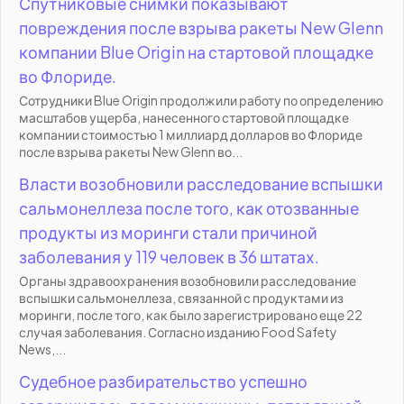
Спутниковые снимки показывают
повреждения после взрыва ракеты New Glenn
компании Blue Origin на стартовой площадке
во Флориде.
Сотрудники Blue Origin продолжили работу по определению
масштабов ущерба, нанесенного стартовой площадке
компании стоимостью 1 миллиард долларов во Флориде
после взрыва ракеты New Glenn во...
Власти возобновили расследование вспышки
сальмонеллеза после того, как отозванные
продукты из моринги стали причиной
заболевания у 119 человек в 36 штатах.
Органы здравоохранения возобновили расследование
вспышки сальмонеллеза, связанной с продуктами из
моринги, после того, как было зарегистрировано еще 22
случая заболевания. Согласно изданию Food Safety
News,...
Судебное разбирательство успешно