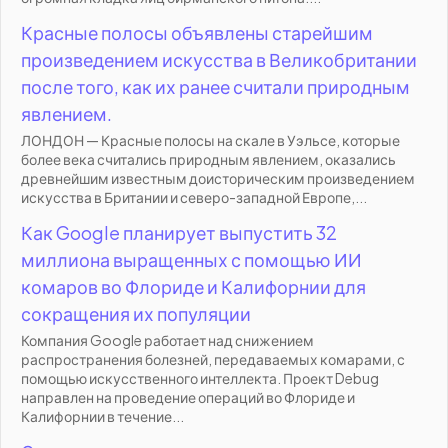
Красные полосы объявлены старейшим
произведением искусства в Великобритании
после того, как их ранее считали природным
явлением.
ЛОНДОН — Красные полосы на скале в Уэльсе, которые
более века считались природным явлением, оказались
древнейшим известным доисторическим произведением
искусства в Британии и северо-западной Европе,...
Как Google планирует выпустить 32
миллиона выращенных с помощью ИИ
комаров во Флориде и Калифорнии для
сокращения их популяции
Компания Google работает над снижением
распространения болезней, передаваемых комарами, с
помощью искусственного интеллекта. Проект Debug
направлен на проведение операций во Флориде и
Калифорнии в течение...