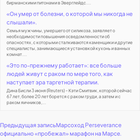
бирманскими питонами в Эверглейдс....
«Он умер от болезни, о которой мы никогда не
слышали».
Семья мужчины, умершего от силикоза, заявляет о
необходимости повышения осведомленности об
опасностях, с которыми сталкиваются каменщики и другие
специалисты, занимающиеся установкой кухонь и ванных
комнат....
«Это по-прежнему работает»: все больше
людей живут с раком по мере того, как
наступает эра таргетной терапии.
Дина Бисли 3 июня (Reuters) - Кэти Смитвик, которой сейчас
67 лет, более 20 лет борется с раком груди, а затем и с
раком яичников,...
Навигация
Предыдущая запись
Марсоход Perseverance
официально «пробежал» марафон на Марсе.