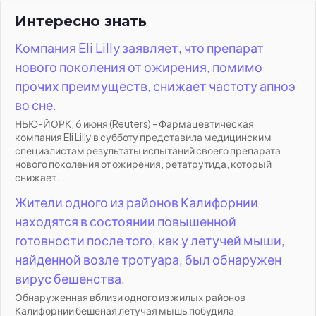
Интересно знать
Компания Eli Lilly заявляет, что препарат
нового поколения от ожирения, помимо
прочих преимуществ, снижает частоту апноэ
во сне.
НЬЮ-ЙОРК, 6 июня (Reuters) - Фармацевтическая
компания Eli Lilly в субботу представила медицинским
специалистам результаты испытаний своего препарата
нового поколения от ожирения, ретатрутида, который
снижает...
Жители одного из районов Калифорнии
находятся в состоянии повышенной
готовности после того, как у летучей мыши,
найденной возле тротуара, был обнаружен
вирус бешенства.
Обнаруженная вблизи одного из жилых районов
Калифорнии бешеная летучая мышь побудила