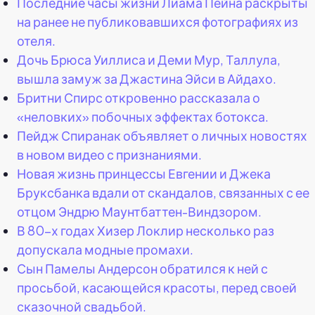
Последние часы жизни Лиама Пейна раскрыты
на ранее не публиковавшихся фотографиях из
отеля.
Дочь Брюса Уиллиса и Деми Мур, Таллула,
вышла замуж за Джастина Эйси в Айдахо.
Бритни Спирс откровенно рассказала о
«неловких» побочных эффектах ботокса.
Пейдж Спиранак объявляет о личных новостях
в новом видео с признаниями.
Новая жизнь принцессы Евгении и Джека
Бруксбанка вдали от скандалов, связанных с ее
отцом Эндрю Маунтбаттен-Виндзором.
В 80-х годах Хизер Локлир несколько раз
допускала модные промахи.
Сын Памелы Андерсон обратился к ней с
просьбой, касающейся красоты, перед своей
сказочной свадьбой.