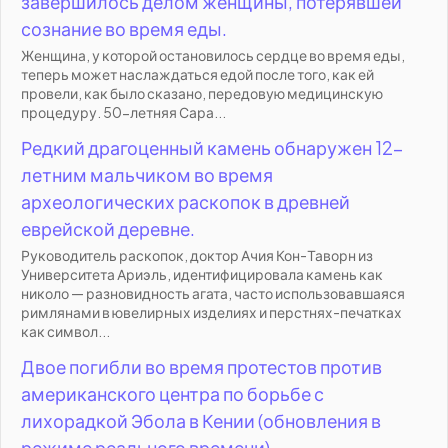
завершилось делом женщины, потерявшей
сознание во время еды.
Женщина, у которой остановилось сердце во время еды,
теперь может наслаждаться едой после того, как ей
провели, как было сказано, передовую медицинскую
процедуру. 50-летняя Сара...
Редкий драгоценный камень обнаружен 12-
летним мальчиком во время
археологических раскопок в древней
еврейской деревне.
Руководитель раскопок, доктор Ачия Кон-Таворн из
Университета Ариэль, идентифицировала камень как
николо — разновидность агата, часто использовавшаяся
римлянами в ювелирных изделиях и перстнях-печатках
как символ...
Двое погибли во время протестов против
американского центра по борьбе с
лихорадкой Эбола в Кении (обновления в
режиме реального времени).