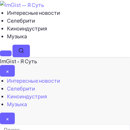
Интересные новости
Селебрити
Киноиндустрия
Музыка
Меню
Поиск
ImGist - Я Суть
×
Закрыть
Интересные новости
меню
Селебрити
Киноиндустрия
Музыка
×
Найти: