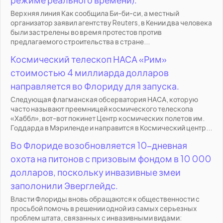
Верхняя линия Как сообщила Би-би-си, а местный
организатор заявил агентству Reuters, в Кении два человека
были застрелены во время протестов против
предлагаемого строительства в стране...
Космический телескоп НАСА «Рим»
стоимостью 4 миллиарда долларов
направляется во Флориду для запуска.
Следующая флагманская обсерватория НАСА, которую
часто называют преемницей космического телескопа
«Хаббл», вот-вот покинет Центр космических полетов им.
Годдарда в Мэриленде и направится в Космический центр...
Во Флориде возобновляется 10-дневная
охота на питонов с призовым фондом в 10 000
долларов, поскольку инвазивные змеи
заполонили Эверглейдс.
Власти Флориды вновь обращаются к общественности с
просьбой помочь в решении одной из самых серьезных
проблем штата, связанных с инвазивными видами: