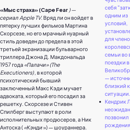
себя "зат
«Мыс страха» (Cape Fear
) —
одним из
сериал Apple TV.
Вряд ли он войдет в
условий,
пятерку лучших фильмов Мартина
установл
Скорсезе, но его мрачный нуарный
для член
стиль доведен до предела в этой
королевс
третьей экранизации бульварного
семьи во
триллера Джона Д. Макдональда
поездки в
1957 года
«Палачи» (The
Великобр
Executioners)
, в которой
— источни
психотический бывший
близкий к
заключенный Макс Кэди мучает
ситуации
адвоката, который его посадил за
Кендрик 
решетку. Скорсезе и Стивен
неожида
Спилберг выступают в роли
позвонил 
исполнительных продюсеров, а Ник
рождени
Антоска (
«Кэнди
») — шоураннера.