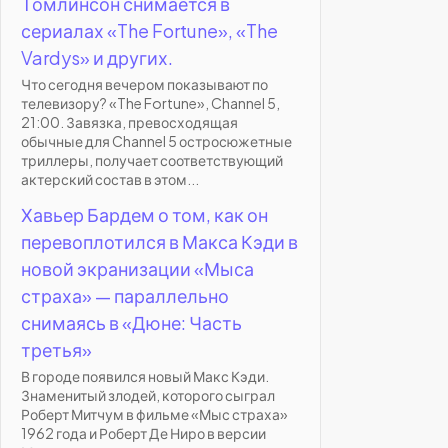
Томлинсон снимается в
сериалах «The Fortune», «The
Vardys» и других.
Что сегодня вечером показывают по
телевизору? «The Fortune», Channel 5,
21:00. Завязка, превосходящая
обычные для Channel 5 остросюжетные
триллеры, получает соответствующий
актерский состав в этом...
Хавьер Бардем о том, как он
перевоплотился в Макса Кэди в
новой экранизации «Мыса
страха» — параллельно
снимаясь в «Дюне: Часть
третья»
В городе появился новый Макс Кэди.
Знаменитый злодей, которого сыграл
Роберт Митчум в фильме «Мыс страха»
1962 года и Роберт Де Ниро в версии