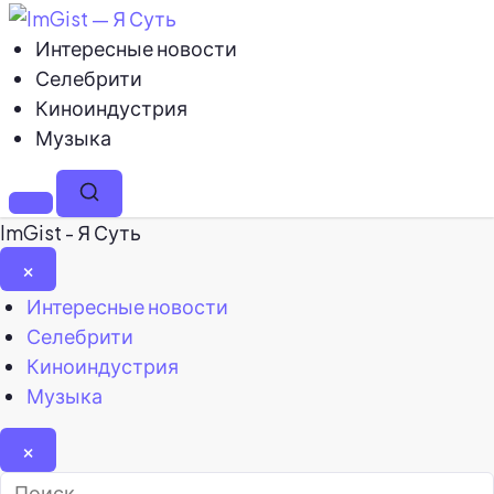
Интересные новости
Селебрити
Киноиндустрия
Музыка
Меню
Поиск
ImGist - Я Суть
×
Закрыть
Интересные новости
меню
Селебрити
Киноиндустрия
Музыка
×
Найти: