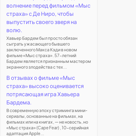
волнение перед фильмом «Мыс
страха» с Де Ниро, чтобы
выпустить своего зверя на
волю.
Хавьер Бардем был просто обязан
сыграть ужасающего бывшего
заключенного Макса Кэди в новом
фильме «Мыс страха». 57-летний
Бардем является признанным мастером
экранного злодейства с тех...
В отзывах о фильме «Мыс
страха» высоко оценивается
потрясающая игра Хавьера
Бардема.
В современную эпоху стриминга мини-
сериалы, основанные на фильмах, на
фильмах или на книгах, — не новость, но
«Мыс страха» (Cape Fear) , 10-серийная
адаптация Apple...