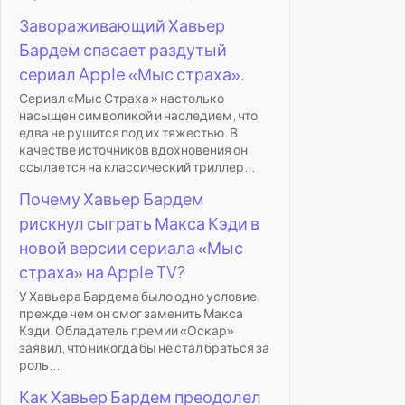
Завораживающий Хавьер
Бардем спасает раздутый
сериал Apple «Мыс страха».
Сериал «Мыс Страха » настолько
насыщен символикой и наследием, что
едва не рушится под их тяжестью. В
качестве источников вдохновения он
ссылается на классический триллер...
Почему Хавьер Бардем
рискнул сыграть Макса Кэди в
новой версии сериала «Мыс
страха» на Apple TV?
У Хавьера Бардема было одно условие,
прежде чем он смог заменить Макса
Кэди. Обладатель премии «Оскар»
заявил, что никогда бы не стал браться за
роль...
Как Хавьер Бардем преодолел