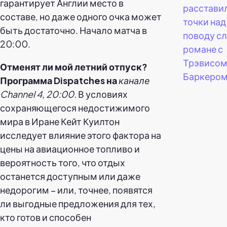
гарантирует Англии место в
расставил
составе, но даже одного очка может
точки над
быть достаточно. Начало матча в
поводу сл
20:00.
романе с
Трэвисо
Отменят ли мой летний отпуск?
Баркером
Программа Dispatches на
канале
Channel 4, 20:00.
В условиях
сохраняющегося недостижимого
мира в Иране Кейт Куилтон
исследует влияние этого фактора на
цены на авиационное топливо и
вероятность того, что отдых
останется доступным или даже
недорогим – или, точнее, появятся
ли выгодные предложения для тех,
кто готов и способен