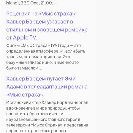
Island), BBC One, 21:00;...
Рецензия на «Мыс страха»:
Хавьер Бардем ужасает в
стильном и зловещем ремейке
от Apple TV.
Фильм «Мыс Страха» 1991 года — это
определённая атмосфера. И, если быть
точным, не самая приятная. Это
безумный эпизод кино, и именно это
было замыслом...
Хавьер Бардем пугает Эми
Адамс в телеадаптации романа
«Мыс страха».
Испанский актер Хавьер Бардем черпал
вдохновение в мире природы, чтобы
воплотить образ психически
неуравновешенного главного героя в
телеверсии «Мыса Страха», представив
персонажа, ранее сыгранного