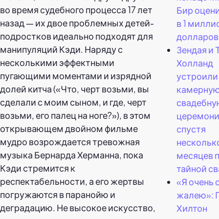
во время судебного процесса 17 лет
Бир оцен
назад — их двое проблемных детей-
в 1 милли
подростков идеально подходят для
долларов
манипуляций Кэди. Наряду с
Зендая и 
несколькими эффектными
Холланд
пугающими моментами и изрядной
устроили
долей китча («Что, черт возьми, вы
камерну
сделали с моим сыном, и где, черт
свадебну
возьми, его палец на ноге?»), в этом
церемон
открывающем двойном фильме
спустя
мудро возрождается тревожная
нескольк
музыка Бернарда Херманна, пока
месяцев 
Кэди стремится к
тайной с
респектабельности, а его жертвы
«Я очень 
погружаются в паранойю и
жалею»: 
деградацию. Не высокое искусство,
Хилтон