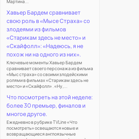
Мартина...
Хавьер Бардем сравнивает
свою роль в «Мысе Страха» со
злодеями из фильмов
«Старикам здесь не место» и
«Скайфолл»: «Надеюсь, я не
похож ни на одного из них».
Ключевые моменты Хавьер Бардем
сравнивает своего персонажа из фильма
«Мыс страха» со своими злодейскими
ролями в фильмах «Старикам здесь не
место» и «Скайфолл» . «Ну,...
Что посмотреть на этой неделе:
более 30 премьер, финалов и
многое другое.
Ежедневно в рубрике TVLine «Что
посмотреть» освещаются новые и
возвращающиеся англоязычные