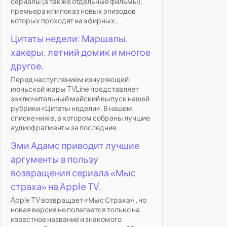
сериалы (а также отдельные фильмы),
премьера или показ новых эпизодов
которых проходят на эфирных,...
Цитаты недели: Маршалы,
хакеры, летний домик и многое
другое.
Перед наступлением изнуряющей
июньской жары TVLine представляет
заключительный майский выпуск нашей
рубрики «Цитаты недели». В нашем
списке ниже, в котором собраны лучшие
аудиофрагменты за последние...
Эми Адамс приводит лучшие
аргументы в пользу
возвращения сериала «Мыс
страха» на Apple TV.
Apple TV возвращает «Мыс Страха» , но
новая версия не полагается только на
известное название и знакомого