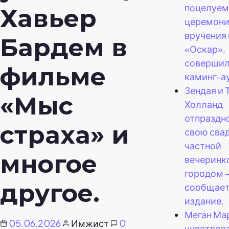
поцелуем
Хавьер
церемон
вручения
Бардем в
«Оскар»,
соверши
фильме
каминг-ау
Зендая и 
«Мыс
Холланд
отпраздн
страха» и
свою сва
частной
многое
вечеринк
городом 
другое.
сообщае
издание.
Меган Ма
05.06.2026
Имжист
0
чувствов