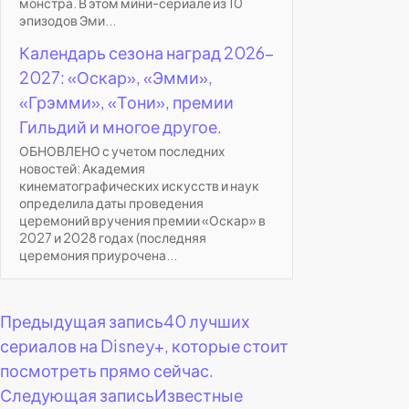
монстра. В этом мини-сериале из 10
эпизодов Эми...
Календарь сезона наград 2026-
2027: «Оскар», «Эмми»,
«Грэмми», «Тони», премии
Гильдий и многое другое.
ОБНОВЛЕНО с учетом последних
новостей: Академия
кинематографических искусств и наук
определила даты проведения
церемоний вручения премии «Оскар» в
2027 и 2028 годах (последняя
церемония приурочена...
Навигация
Предыдущая запись
40 лучших
сериалов на Disney+, которые стоит
по
посмотреть прямо сейчас.
Следующая запись
Известные
записям