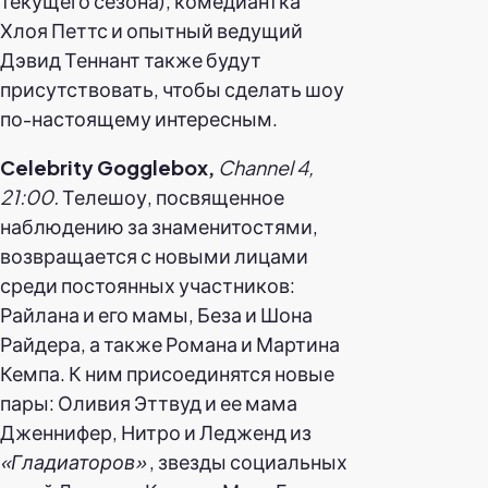
текущего сезона); комедиантка
Хлоя Петтс и опытный ведущий
Дэвид Теннант также будут
присутствовать, чтобы сделать шоу
по-настоящему интересным.
Celebrity Gogglebox,
Channel 4,
21:00.
Телешоу, посвященное
наблюдению за знаменитостями,
возвращается с новыми лицами
среди постоянных участников:
Райлана и его мамы, Беза и Шона
Райдера, а также Романа и Мартина
Кемпа. К ним присоединятся новые
пары: Оливия Эттвуд и ее мама
Дженнифер, Нитро и Ледженд из
«Гладиаторов»
, звезды социальных