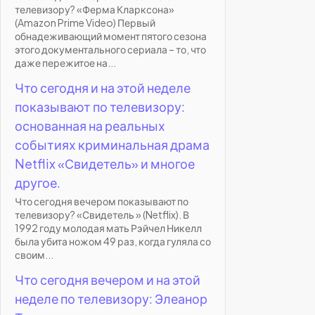
телевизору? «Ферма Кларксона»
(Amazon Prime Video) Первый
обнадеживающий момент пятого сезона
этого документального сериала – то, что
даже пережитое на...
Что сегодня и на этой неделе
показывают по телевизору:
основанная на реальных
событиях криминальная драма
Netflix «Свидетель» и многое
другое.
Что сегодня вечером показывают по
телевизору? «Свидетель » (Netflix). В
1992 году молодая мать Рэйчел Никелл
была убита ножом 49 раз, когда гуляла со
своим...
Что сегодня вечером и на этой
неделе по телевизору: Элеанор