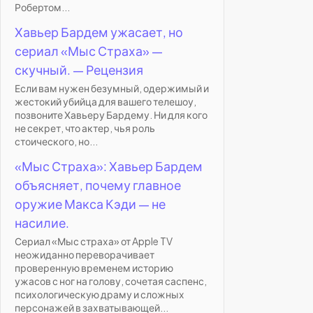
Робертом...
Хавьер Бардем ужасает, но
сериал «Мыс Страха» —
скучный. — Рецензия
Если вам нужен безумный, одержимый и
жестокий убийца для вашего телешоу,
позвоните Хавьеру Бардему. Ни для кого
не секрет, что актер, чья роль
стоического, но...
«Мыс Страха»: Хавьер Бардем
объясняет, почему главное
оружие Макса Кэди — не
насилие.
Сериал «Мыс страха» от Apple TV
неожиданно переворачивает
проверенную временем историю
ужасов с ног на голову, сочетая саспенс,
психологическую драму и сложных
персонажей в захватывающей...