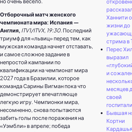
но очень весело.
откровен
рассказа
Отборочный матч женского
Ханнити о
чемпионата мира: Испания —
жизни до
Англия,
ITV1/ITVX, 19:30.
Последний
ужасающ
триумф для «львиц» перед тем, как
стрима в 
мужская команда начнет отставать,
Перес Хи
и самое сложное задание в
выразил
непростой кампании по
«глубоки
квалификации на чемпионат мира
и сожален
2027 года в Бразилии, которое
нескольк
команда Сарины Вигман пока что
месяцев 
демонстрирует впечатляюще
своей
легкую игру. Чемпионки мира,
госпитал
несомненно, снова попытаются
Бывшая н
забить голы после поражения на
Кортни
«Уэмбли» в апреле; победа
Кардашь