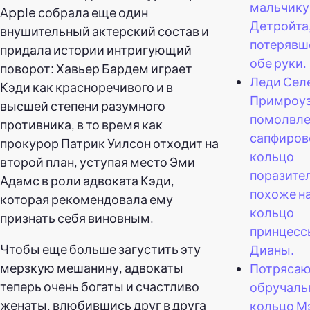
мальчику
Apple собрала еще один
Детройта
внушительный актерский состав и
потерявш
придала истории интригующий
обе руки.
поворот: Хавьер Бардем играет
Леди Сел
Кэди как красноречивого и в
Примроу
высшей степени разумного
помолвлен
противника, в то время как
сапфиров
прокурор Патрик Уилсон отходит на
кольцо
второй план, уступая место Эми
поразите
Адамс в роли адвоката Кэди,
похоже н
которая рекомендовала ему
кольцо
признать себя виновным.
принцесс
Чтобы еще больше загустить эту
Дианы.
мерзкую мешанину, адвокаты
Потряса
теперь очень богаты и счастливо
обручаль
женаты, влюбившись друг в друга
кольцо М