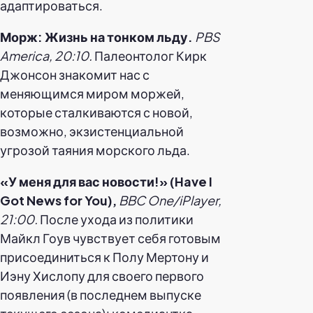
адаптироваться.
Морж: Жизнь на тонком льду.
PBS
America, 20:10.
Палеонтолог Кирк
Джонсон знакомит нас с
меняющимся миром моржей,
которые сталкиваются с новой,
возможно, экзистенциальной
угрозой таяния морского льда.
«У меня для вас новости!» (Have I
Got News for You),
BBC One/iPlayer,
21:00.
После ухода из политики
Майкл Гоув чувствует себя готовым
присоединиться к Полу Мертону и
Иэну Хислопу для своего первого
появления (в последнем выпуске