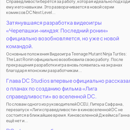
Справедливости берётся за работу, которая идеально подходи
ему и его навыкам. Это разворачивается в новой серии
комиксов DC Next Level...
Затянувшаяся разработка видеоигры
«Черепашки-ниндзя: Последний ронин»
официально возобновляется, но уже с новой
командой.
Основные положения Видеоигра Teenage Mutant Ninja Turtles:
The Last Ronin официально возобновила свою работу. После
прекращения разработки игра вновь появилась на экранах
благодаря японским разработчикам...
Глава DC Studios впервые официально рассказа
о планах по созданию фильма «Лига
справедливости» во вселенной DC.
По словам одного из руководителей DCEU, Питера Сафрана,
перезапуск «Лиги справедливости» в киновселенной DC не
состоится в ближайшее время. Киновселенной Джеймса Ганна
ещё нет и...