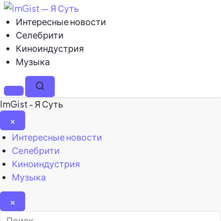
Интересные новости
Селебрити
Киноиндустрия
Музыка
Меню
Поиск
ImGist - Я Суть
×
Закрыть
Интересные новости
меню
Селебрити
Киноиндустрия
Музыка
×
Найти: