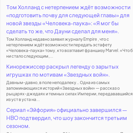
Том Холланд с нетерпением ждёт возможности
«подготовить почву для следующей главы» для
новой звезды «Человека-паука»: «Я мог бы
сделать то же, что Дауни сделал для меня».
Том Холланд недавно заявил журналу Empire , что с
нетерпением ждёт возможности передать эстафету
«Человека-паука» тому, кто возглавит франшизу Marvel. «Что 
ни стало следующим,...
Кинорежиссер раскрыл легенду о зарытых
игрушках по мотивам «Звездных войн».
Давным-давно, в поле неподалеку… Одна из самых
запоминающихся историй «Звездных войн» — рассказ о
рыцарях-джедаях и темных силах Империи, передававшийся
из уст в уста на...
Сериал «Эйфория» официально завершился —
HBO подтвердил, что шоу закончится третьим
сезоном.