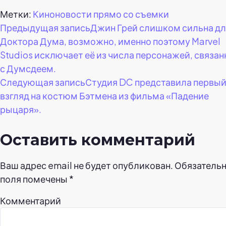
Метки:
Киноновости прямо со съемки
Навигация
Предыдущая запись
Джин Грей слишком сильна д
Доктора Дума, возможно, именно поэтому Marvel
по
Studios исключает её из числа персонажей, связа
с Думсдеем.
записям
Следующая запись
Студия DC представила первы
взгляд на костюм Бэтмена из фильма «Падение
рыцаря».
Оставить комментарий
Ваш адрес email не будет опубликован.
Обязатель
поля помечены
*
Комментарий