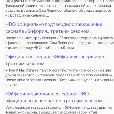
Официально: третий сезон «Эйфории» завершил сериал. После
финальной серии третьего сезона, показанной в воскресенье,
создатель сериала Сэм Левинсон объявил об этом в подкасте
Popcast, музыкальном...
HBO официально подтвердило завершение
сериала «Эйфория» третьим сезоном.
После семи лет, трёх сезонов и 26 эпизодов сериал «Эйфория»
официально завершился. Сэм Левинсон — создатель, сценари
и режиссёр шоу HBO — объявил об этом...
Официально: сериал «Эйфория» завершился
третьим сезоном.
«Hearst Magazines и Yahoo могут получать комиссионные или
доход от некоторых товаров, продаваемых по этим ссылкам».
После финала второго сезона «Эйфория» вернулась на экраны
спустя...
«Эйфория» закончилась: сериал HBO
официально завершается третьим сезоном.
Сэм Левинсон завершает сериал «Эйфория» , подтвердив, что
финал 3-го сезона, вышедший сегодня вечером, стал