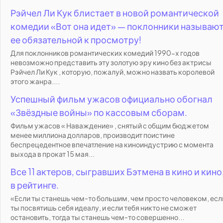
Рэйчел Ли Кук блистает в новой романтической
комедии «Вот она идет» — поклонники называю
ее обязательной к просмотру!
Для поклонников романтических комедий 1990-х годов
невозможно представить эту золотую эру кино без актрисы
Рэйчел Ли Кук , которую, пожалуй, можно назвать королевой
этого жанра....
Успешный фильм ужасов официально обогнал
«Звёздные войны» по кассовым сборам.
Фильм ужасов « Наваждение» , снятый с общим бюджетом
менее миллиона долларов, производит поистине
беспрецедентное впечатление на киноиндустрию с момента
выхода в прокат 15 мая...
Все 11 актеров, сыгравших Бэтмена в кино и кино
в рейтинге.
«Если ты станешь чем-то большим, чем просто человеком, есл
ты посвятишь себя идеалу, и если тебя никто не сможет
остановить, тогда ты станешь чем-то совершенно...