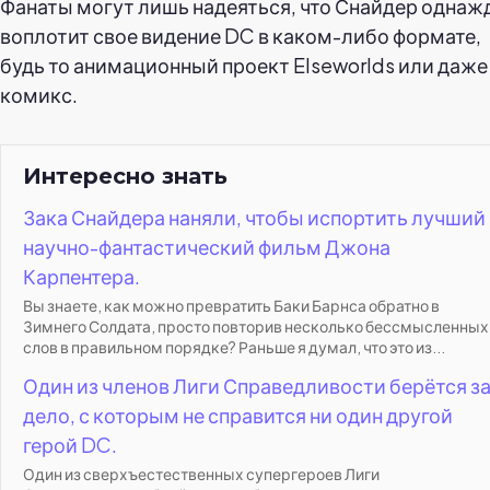
Фанаты могут лишь надеяться, что Снайдер однаж
воплотит свое видение DC в каком-либо формате,
будь то анимационный проект Elseworlds или даже
комикс.
Интересно знать
Зака Снайдера наняли, чтобы испортить лучший
научно-фантастический фильм Джона
Карпентера.
Вы знаете, как можно превратить Баки Барнса обратно в
Зимнего Солдата, просто повторив несколько бессмысленных
слов в правильном порядке? Раньше я думал, что это из...
Один из членов Лиги Справедливости берётся з
дело, с которым не справится ни один другой
герой DC.
Один из сверхъестественных супергероев Лиги