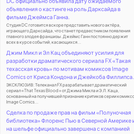
DC официально объявила дату ожидаемого
объявления о кастинге на роль Дарксайда в
фильме Джеймса Ганна.
Студия DC готовится вскоре представить нового актёра,
играющего Дарксайда, что станет предвестником появления
главного злодея франшизы. Джеймс Ганн постоянно держит
всех в курсе событий, касающихся...
Джим Микл и Эл Кац объединяют усилия для
разработки драматического сериала FX «Такая
техасская кровь» по мотивам комиксов Image
Comics от Криса Кондона и Джейкоба Филлипса.
ЭКСКЛЮЗИВ: Телеканал FX разрабатывает драматический
сериал «That Texas Blood » от Джима Микла и Э.Л. Каца,
основанный на получившей признание критиков серии комикс
Image Comics...
Сделка по продаже прав на фильм «Полуночная
библиотека» Флоренс Пью в Северной Америке 
на шельфе официально завершена с компанией