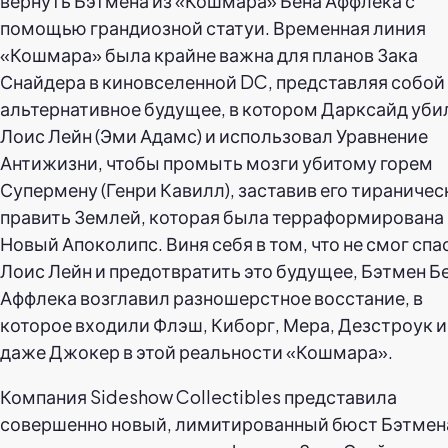
вернуть Бэтмена из «Кошмара» Бена Аффлека с
помощью грандиозной статуи. Временная линия
«Кошмара» была крайне важна для планов Зака
Снайдера в киновселенной DC, представляя собой
альтернативное будущее, в котором Дарксайд уби
Лоис Лейн (Эми Адамс) и использовал Уравнение
Антижизни, чтобы промыть мозги убитому горем
Супермену (Генри Кавилл), заставив его тираничес
править Землей, которая была терраформирована 
Новый Апоколипс. Виня себя в том, что не смог спа
Лоис Лейн и предотвратить это будущее, Бэтмен Б
Аффлека возглавил разношерстное восстание, в
которое входили Флэш, Киборг, Мера, Дезстроук и
даже Джокер в этой реальности «Кошмара».
Компания Sideshow Collectibles представила
совершенно новый, лимитированный бюст Бэтмен