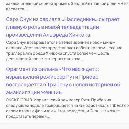
заключительной серией драмы с Зендаей в главной роли. «Что
касается...
Сара Снук из сериала «Наследники» сыграет
главную роль в новой телеадаптации
произведений Альфреда Хичкока.
Сара Снук возвращается на телевидение в новом мини-
сериале. Этот проект представляет собой переосмысление
триллера Альфреда Хичкока спустя более чем шесть
десятилетий после его первого показа...
Фрагмент из фильма «Что нас ждёт»:
израильский режиссёр Рути Прибар
возвращается в Трибеку с новой историей об
эмансипации женщин.
ЭКСКЛЮЗИВ: Израильский режиссер Рути Прибар на
следующей неделе возвращается на кинофестиваль Tribeca со
своим вторым фильмом «Что нас ждет» , и Deadline может
представить первый...