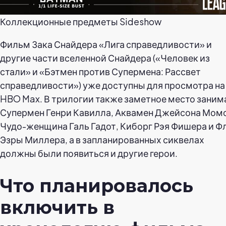
Коллекционные предметы Sideshow
Фильм Зака Снайдера «Лига справедливости» и
другие части вселенной Снайдера («Человек из
стали» и «Бэтмен против Супермена: Рассвет
справедливости») уже доступны для просмотра на
HBO Max. В трилогии также заметное место зани
Супермен Генри Кавилла, Аквамен Джейсона Мом
Чудо-женщина Галь Гадот, Киборг Рэя Фишера и Ф
Эзры Миллера, а в запланированных сиквелах
должны были появиться и другие герои.
Что планировалось
включить в