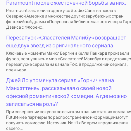
Paramount после ожесточенной борьбы за них.
Paramount заключила сделку со Studio Canal на показ в
Северной Америке и множестве других зарубежных стран
фэнтезийной драмы «Полуночная библиотека» режиссера Гар
Дэвиса с Флоренс...
Перезапуск «Спасателей Малибу» возвращает
еще двух звезд из оригинального сериала.
Ключевые моменты Майкл Бергин и Келли Паккард произвели
фурор, вернувшись в мир «Спасателей Малибу» в предстояще
перезапуске сериала на канале Fox. В продолжении сериала,
премьера...
Джей Ло упомянула сериал «Горничная на
Манхэттене», рассказывая о своей новой
офисной романтической комедии. А где можно
записаться на роль?
При совершении покупок по ссылкам в наших статьях компани
Future и ее партнеры по распространению информации могут
получать комиссию. Источник: Netflix Во время продвижения
своего...