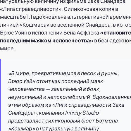
натуральную величину из фильма Зака Снайдера
«Лига справедливости». Силиконовая копия в
масштабе 1:1 вдохновлена альтернативной времен
линией «Кошмара» во вселенной Снайдера, в кото
Брюс Уэйн в исполнении Бена Аффлека
«становит
последним маяком человечества»
в безнадежно
мире.
«В мире, превратившемся в песок и руины,
Брюс Уэйн стоит как последний маяк
человечества — закаленный в боях,
неумолимый и непоколебимый. Вдохновленна
этим образом из «Лиги справедливости Зака
Снайдера», компания Infinity Studio
представляет силиконовый бюст Бэтмена
«Кошмар» в натуральную величину,