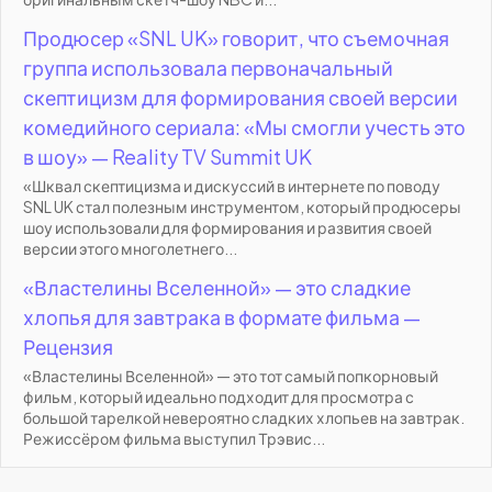
Продюсер «SNL UK» говорит, что съемочная
группа использовала первоначальный
скептицизм для формирования своей версии
комедийного сериала: «Мы смогли учесть это
в шоу» — Reality TV Summit UK
«Шквал скептицизма и дискуссий в интернете по поводу
SNL UK стал полезным инструментом, который продюсеры
шоу использовали для формирования и развития своей
версии этого многолетнего...
«Властелины Вселенной» — это сладкие
хлопья для завтрака в формате фильма —
Рецензия
«Властелины Вселенной» — это тот самый попкорновый
фильм, который идеально подходит для просмотра с
большой тарелкой невероятно сладких хлопьев на завтрак.
Режиссёром фильма выступил Трэвис...