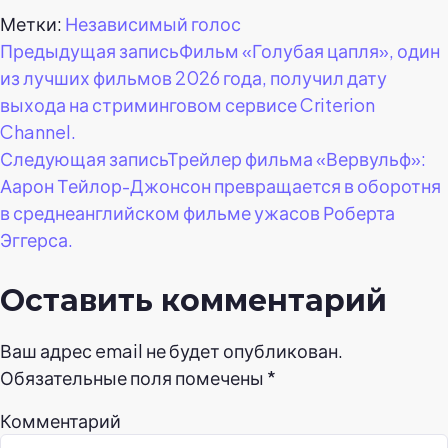
Метки:
Независимый голос
Навигация
Предыдущая запись
Фильм «Голубая цапля», один
из лучших фильмов 2026 года, получил дату
по
выхода на стриминговом сервисе Criterion
Channel.
записям
Следующая запись
Трейлер фильма «Вервульф»:
Аарон Тейлор-Джонсон превращается в оборотня
в среднеанглийском фильме ужасов Роберта
Эггерса.
Оставить комментарий
Ваш адрес email не будет опубликован.
Обязательные поля помечены
*
Комментарий