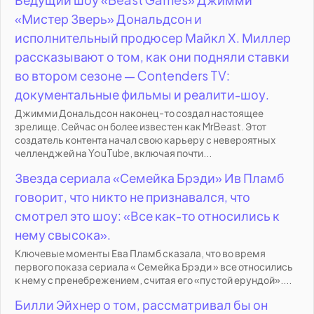
«Мистер Зверь» Дональдсон и
исполнительный продюсер Майкл Х. Миллер
рассказывают о том, как они подняли ставки
во втором сезоне — Contenders TV:
документальные фильмы и реалити-шоу.
Джимми Дональдсон наконец-то создал настоящее
зрелище. Сейчас он более известен как MrBeast. Этот
создатель контента начал свою карьеру с невероятных
челленджей на YouTube, включая почти...
Звезда сериала «Семейка Брэди» Ив Пламб
говорит, что никто не признавался, что
смотрел это шоу: «Все как-то относились к
нему свысока».
Ключевые моменты Ева Пламб сказала, что во время
первого показа сериала « Семейка Брэди » все относились
к нему с пренебрежением, считая его «пустой ерундой»....
Билли Эйхнер о том, рассматривал бы он