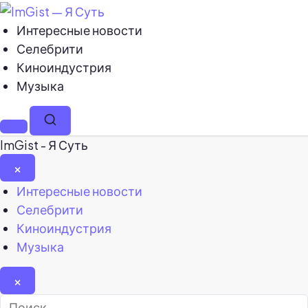
Интересные новости
Селебрити
Киноиндустрия
Музыка
Меню
Поиск
ImGist - Я Суть
×
Закрыть
Интересные новости
меню
Селебрити
Киноиндустрия
Музыка
×
Найти: