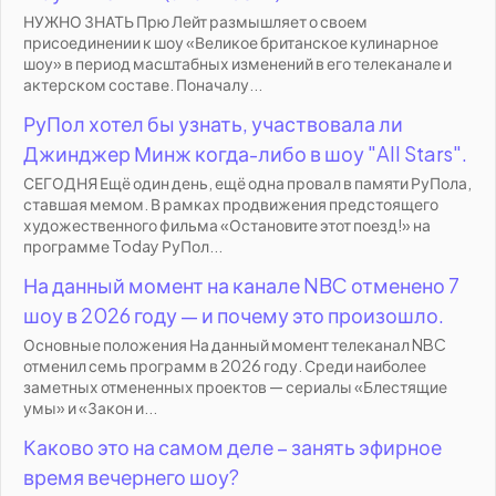
НУЖНО ЗНАТЬ Прю Лейт размышляет о своем
присоединении к шоу «Великое британское кулинарное
шоу» в период масштабных изменений в его телеканале и
актерском составе. Поначалу...
РуПол хотел бы узнать, участвовала ли
Джинджер Минж когда-либо в шоу "All Stars".
СЕГОДНЯ Ещё один день, ещё одна провал в памяти РуПола,
ставшая мемом. В рамках продвижения предстоящего
художественного фильма «Остановите этот поезд!» на
программе Today РуПол...
На данный момент на канале NBC отменено 7
шоу в 2026 году — и почему это произошло.
Основные положения На данный момент телеканал NBC
отменил семь программ в 2026 году. Среди наиболее
заметных отмененных проектов — сериалы «Блестящие
умы» и «Закон и...
Каково это на самом деле – занять эфирное
время вечернего шоу?