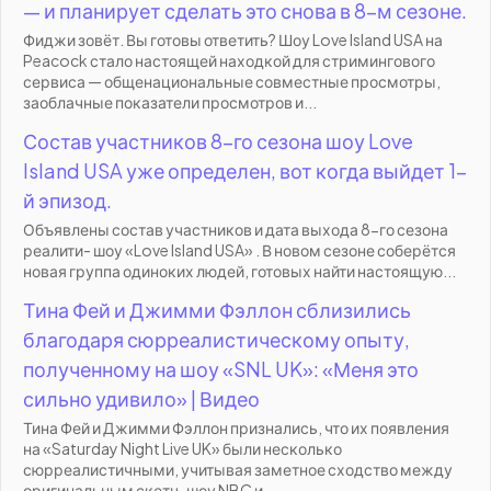
— и планирует сделать это снова в 8-м сезоне.
Фиджи зовёт. Вы готовы ответить? Шоу Love Island USA на
Peacock стало настоящей находкой для стримингового
сервиса — общенациональные совместные просмотры,
заоблачные показатели просмотров и...
Состав участников 8-го сезона шоу Love
Island USA уже определен, вот когда выйдет 1-
й эпизод.
Объявлены состав участников и дата выхода 8-го сезона
реалити- шоу «Love Island USA» . В новом сезоне соберётся
новая группа одиноких людей, готовых найти настоящую...
Тина Фей и Джимми Фэллон сблизились
благодаря сюрреалистическому опыту,
полученному на шоу «SNL UK»: «Меня это
сильно удивило» | Видео
Тина Фей и Джимми Фэллон признались, что их появления
на «Saturday Night Live UK» были несколько
сюрреалистичными, учитывая заметное сходство между
оригинальным скетч-шоу NBC и...