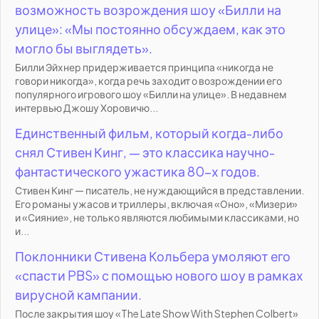
возможность возрождения шоу «Билли на
улице»: «Мы постоянно обсуждаем, как это
могло бы выглядеть».
Билли Эйхнер придерживается принципа «никогда не
говори никогда», когда речь заходит о возрождении его
популярного игрового шоу «Билли на улице». В недавнем
интервью Джошу Хоровичю...
Единственный фильм, который когда-либо
снял Стивен Кинг, — это классика научно-
фантастического ужастика 80-х годов.
Стивен Кинг — писатель, не нуждающийся в представлении.
Его романы ужасов и триллеры, включая «Оно», «Мизери»
и «Сияние», не только являются любимыми классиками, но
и...
Поклонники Стивена Кольбера умоляют его
«спасти PBS» с помощью нового шоу в рамках
вирусной кампании.
После закрытия шоу «The Late Show With Stephen Colbert»