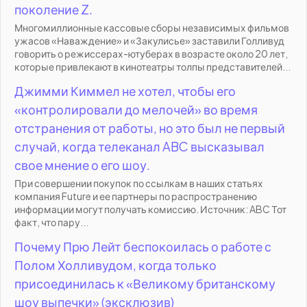
поколение Z.
Многомиллионные кассовые сборы независимых фильмов
ужасов «Наваждение» и «Закулисье» заставили Голливуд
говорить о режиссерах-ютуберах в возрасте около 20 лет,
которые привлекают в кинотеатры толпы представителей...
Джимми Киммел не хотел, чтобы его
«контролировали до мелочей» во время
отстранения от работы, но это был не первый
случай, когда телеканал ABC высказывал
свое мнение о его шоу.
При совершении покупок по ссылкам в наших статьях
компания Future и ее партнеры по распространению
информации могут получать комиссию. Источник: ABC Тот
факт, что пару...
Почему Прю Лейт беспокоилась о работе с
Полом Холливудом, когда только
присоединилась к «Великому британскому
шоу выпечки» (эксклюзив)