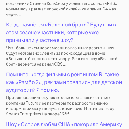
поклонники Стивена Кольбера умоляют его «спасти PBS»
новым шоу в рамках вирусной онлайн-кампании. 24 мая,
через...
Когда начнётся «Большой брат»? Будут ли в
этом сезоне участники, которые уже
принимали участие в шоу?
Чуть больше чем через месяц поклонники реалити-шоу
будут неотрывно следить за происходящим в доме
«Большого брата» по телевизору. Реалити-шоу «Большой
брат» вернется на канал CBS...
Помните, когда фильмы с рейтингом R, такие
как «Рэмбо 2», рекламировались для детской
аудитории? Я помню.
При совершении покупок по ссылкам в наших статьях
компания Future и ее партнеры по распространению
информации могут получать комиссию. Источник: Ruby-
Spears Enterprises На дворе 1985...
Шоу «Остров любви США» покорило Америку