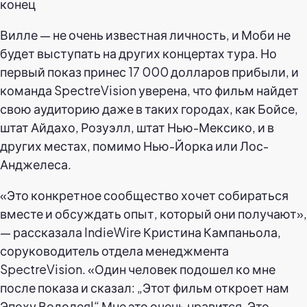
конец
Вилле — не очень известная личность, и Моби не
будет выступать на других концертах тура. Но
первый показ принес 17 000 долларов прибыли, и
команда SpectreVision уверена, что фильм найдет
свою аудиторию даже в таких городах, как Бойсе,
штат Айдахо, Розуэлл, штат Нью-Мексико, и в
других местах, помимо Нью-Йорка или Лос-
Анджелеса.
«Это конкретное сообщество хочет собираться
вместе и обсуждать опыт, который они получают»,
— рассказала IndieWire Кристина Кампаньола,
соруководитель отдела менеджмента
SpectreVision. «Один человек подошел ко мне
после показа и сказал: „Этот фильм откроет нам
Эпоху Водолея!“ Мне это очень нравится. Это