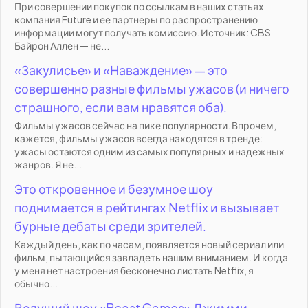
При совершении покупок по ссылкам в наших статьях
компания Future и ее партнеры по распространению
информации могут получать комиссию. Источник: CBS
Байрон Аллен — не...
«Закулисье» и «Наваждение» — это
совершенно разные фильмы ужасов (и ничего
страшного, если вам нравятся оба).
Фильмы ужасов сейчас на пике популярности. Впрочем,
кажется, фильмы ужасов всегда находятся в тренде:
ужасы остаются одним из самых популярных и надежных
жанров. Я не...
Это откровенное и безумное шоу
поднимается в рейтингах Netflix и вызывает
бурные дебаты среди зрителей.
Каждый день, как по часам, появляется новый сериал или
фильм, пытающийся завладеть нашим вниманием. И когда
у меня нет настроения бесконечно листать Netflix, я
обычно...
Ведущий шоу «Beast Games» Джимми