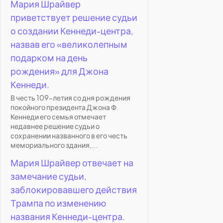
Мария Шрайвер
приветствует решение судьи
о создании Кеннеди-центра,
назвав его «великолепным
подарком на день
рождения» для Джона
Кеннеди.
В честь 109-летия со дня рождения
покойного президента Джона Ф.
Кеннеди его семья отмечает
недавнее решение судьи о
сохранении названного в его честь
мемориального здания,...
Мария Шрайвер отвечает на
замечание судьи,
заблокировавшего действия
Трампа по изменению
названия Кеннеди-центра.