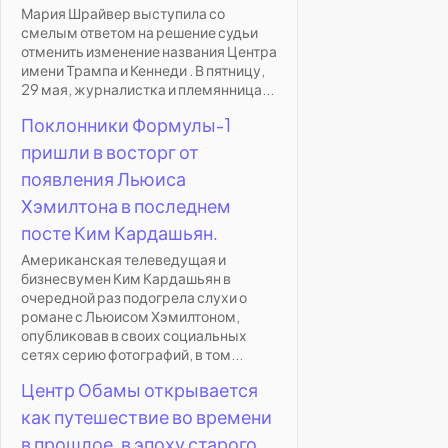
Мария Шрайвер выступила со
смелым ответом на решение судьи
отменить изменение названия Центра
имени Трампа и Кеннеди . В пятницу,
29 мая, журналистка и племянница...
Поклонники Формулы-1
пришли в восторг от
появления Льюиса
Хэмилтона в последнем
посте Ким Кардашьян.
Американская телеведущая и
бизнесвумен Ким Кардашьян в
очередной раз подогрела слухи о
романе с Льюисом Хэмилтоном,
опубликовав в своих социальных
сетях серию фотографий, в том...
Центр Обамы открывается
как путешествие во времени
в прошлое, в эпоху старого