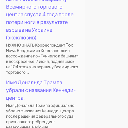
Всемирного торгового
центра спустя 4 года после
потери ноги в результате
взрыва на Украине
(эксклюзив).
НУЖНО ЗНАТЬ Корреспондент Fox
News Бенджамин Холл завершил
восхождение по «Туннелю к башням»
в воскресенье, 7 июня, поднявшись
на 104 этажа на вершину Всемирного
торгового...
Имя Дональда Трампа
убрали с названия Кеннеди-
центра.
Имя Дональда Трампа официально
убрано с названия Кеннеди-центра
после решения федерального суда,
признавшего ребрендинг
незаконным. Рабочие