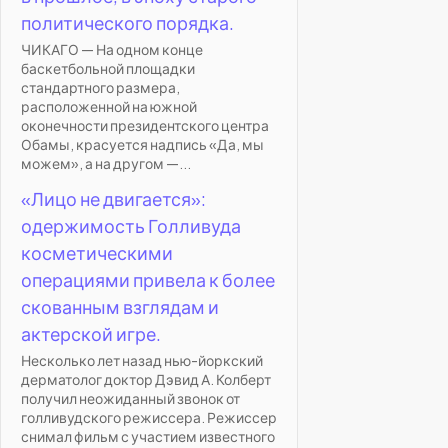
политического порядка.
ЧИКАГО — На одном конце
баскетбольной площадки
стандартного размера,
расположенной на южной
оконечности президентского центра
Обамы, красуется надпись «Да, мы
можем», а на другом —...
«Лицо не двигается»:
одержимость Голливуда
косметическими
операциями привела к более
скованным взглядам и
актерской игре.
Несколько лет назад нью-йоркский
дерматолог доктор Дэвид А. Колберт
получил неожиданный звонок от
голливудского режиссера. Режиссер
снимал фильм с участием известного