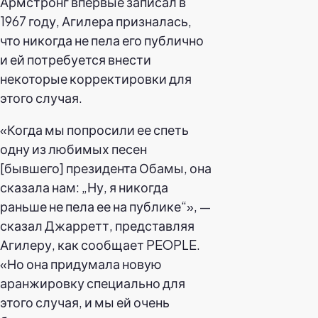
Армстронг впервые записал в
1967 году, Агилера призналась,
что никогда не пела его публично
и ей потребуется внести
некоторые корректировки для
этого случая.
«Когда мы попросили ее спеть
одну из любимых песен
[бывшего] президента Обамы, она
сказала нам: „Ну, я никогда
раньше не пела ее на публике“», —
сказал Джарретт, представляя
Агилеру, как сообщает PEOPLE.
«Но она придумала новую
аранжировку специально для
этого случая, и мы ей очень