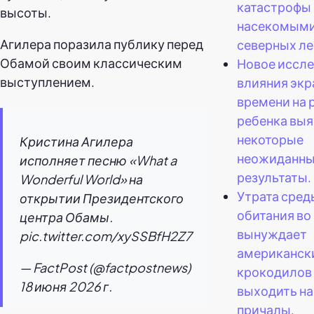
катастрофы 
высоты.
насекомыми
Агилера поразила публику перед
северных ле
Обамой своим классическим
Новое иссл
выступлением.
влияния экр
времени на 
ребенка вы
некоторые
Кристина Агилера
неожиданн
исполняет песню «What a
результаты.
Wonderful World» на
Утрата сред
открытии Президентского
обитания во
центра Обамы.
вынуждает
pic.twitter.com/xySSBfH2Z7
американск
— FactPost (@factpostnews)
крокодилов
18 июня 2026 г.
выходить на
причалы,