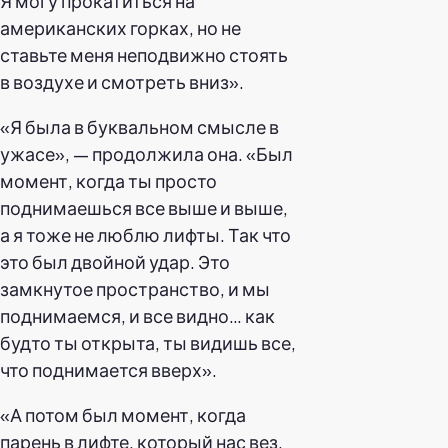
Я могу прокатиться на
американских горках, но не
ставьте меня неподвижно стоять
в воздухе и смотреть вниз».
«Я была в буквальном смысле в
ужасе», — продолжила она. «Был
момент, когда ты просто
поднимаешься все выше и выше,
а я тоже не люблю лифты. Так что
это был двойной удар. Это
замкнутое пространство, и мы
поднимаемся, и все видно… как
будто ты открыта, ты видишь все,
что поднимается вверх».
«А потом был момент, когда
парень в лифте, который нас вез,