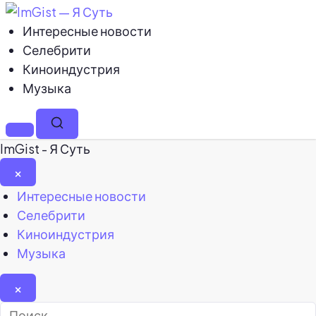
Интересные новости
Селебрити
Киноиндустрия
Музыка
Меню
Поиск
ImGist - Я Суть
×
Закрыть
Интересные новости
меню
Селебрити
Киноиндустрия
Музыка
×
Найти: