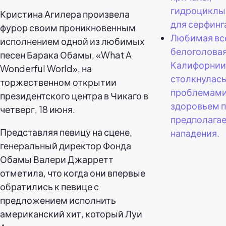
гидроциклы 
Кристина Агилера произвела
для серфинг
фурор своим проникновенным
Любимая вс
исполнением одной из любимых
белоголова
песен Барака Обамы, «What A
Калифорнии
Wonderful World», на
столкнулась
торжественном открытии
проблемами
президентского центра в Чикаго в
здоровьем 
четверг, 18 июня.
предполага
Представляя певицу на сцене,
нападения.
генеральный директор Фонда
Обамы Валери Джарретт
отметила, что когда они впервые
обратились к певице с
предложением исполнить
американский хит, который Луи