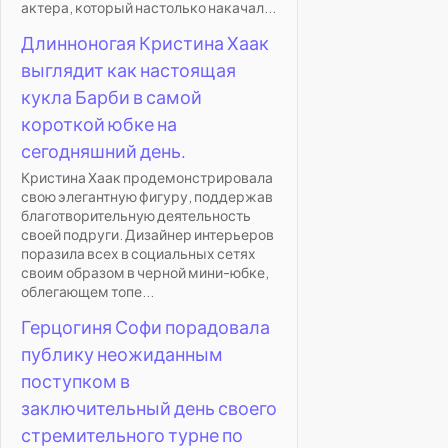
актера, который настолько накачал...
Длинноногая Кристина Хаак
выглядит как настоящая
кукла Барби в самой
короткой юбке на
сегодняшний день.
Кристина Хаак продемонстрировала
свою элегантную фигуру, поддержав
благотворительную деятельность
своей подруги. Дизайнер интерьеров
поразила всех в социальных сетях
своим образом в черной мини-юбке,
облегающем топе...
Герцогиня Софи порадовала
публику неожиданным
поступком в
заключительный день своего
стремительного турне по