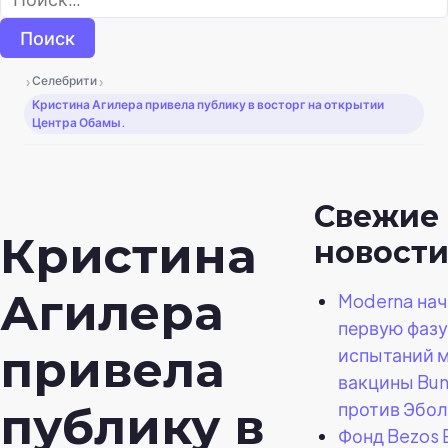
›
›
Селебрити
Кристина Агилера привела публику в восторг на открытии
Центра Обамы.
Свежие
Кристина
новост
Агилера
Moderna нач
первую фазу
привела
испытаний 
вакцины Bu
против Эбо
публику в
Фонд Bezos 