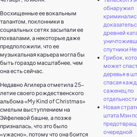
обнаружил
Восхищенные ее вокальным
криминалис
талантом, поклонники в
доказательс
социальных сетях засыпали ее
древней кат
похвалами, а некоторые даже
уничтоживш
предположили, что ее
спутники Не
музыкальная карьера могла бы
Грибок, кот
быть гораздо масштабнее, чем
может спас
она есть сейчас.
деревья в шт
спасая каж
Недавно Агилера отметила 25-
саженец по
летие своего рождественского
отдельности
альбома «My Kind of Christmas»
Новая страт
смелым выступлением на
штата Мэн п
Эйфелевой башне, а позже
предотвра
призналась, что это было
очередной
«ужасно», потому что она боится