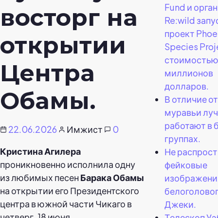
Fund и орга
восторг на
Re:wild зап
проект Phoe
открытии
Species Proj
стоимостью
Центра
миллионов
долларов.
Обамы.
В отличие о
муравьи лу
работают в 
22.06.2026
Имжист
0
группах.
Кристина Агилера
Не распрост
проникновенно исполнила одну
фейковые
из любимых песен
Барака Обамы
изображени
на открытии его Президентского
белоголовог
центра в южной части Чикаго в
Джеки.
четверг, 18 июня.
Телескоп Уэ