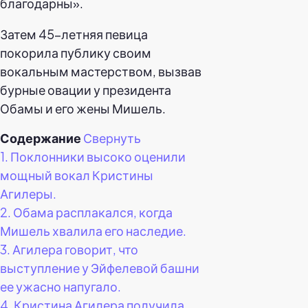
благодарны».
Затем 45-летняя певица
покорила публику своим
вокальным мастерством, вызвав
бурные овации у президента
Обамы и его жены Мишель.
Содержание
Свернуть
1.
Поклонники высоко оценили
мощный вокал Кристины
Агилеры.
2.
Обама расплакался, когда
Мишель хвалила его наследие.
3.
Агилера говорит, что
выступление у Эйфелевой башни
ее ужасно напугало.
4.
Кристина Агилера получила