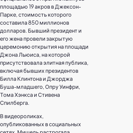
площадью 19 акров в Джексон-
Парке, стоимость которого
составила 850 миллионов
долларов. Бывший президент и
его жена провели закрытую
церемонию открытия на площади
Джона Льюиса, на которой
присутствовала элитная публика,
включая бывших президентов
Билла Клинтона и Джорджа
Буша-младшего, Опру Уинфри,
Тома Хэнкса и Стивена
Спилберга.
В видеороликах,
опубликованных в социальных
сетях, Мишель растрогала