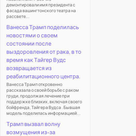
демонтировали имя президента с
фасада вашингтонского театра на
рассвете...
Ванесса Трамп поделилась
новостями о своем
состоянии после
выздоровления от рака, в то
время как Тайгер Вудс
возвращается из
реабилитационного центра.
Ванесса Трамп откровенно
рассказала о своей борьбе с раком
груди, продолжая лечение при
поддержке близких, включая своего
бойфренда, Тайгера Вудса . Бывшая
модель поделилась информацией...
Трамп вызвал волну
возмущения из-за