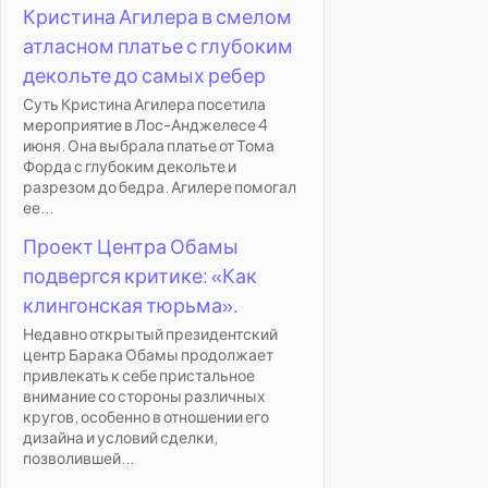
Кристина Агилера в смелом
атласном платье с глубоким
декольте до самых ребер
Суть Кристина Агилера посетила
мероприятие в Лос-Анджелесе 4
июня. Она выбрала платье от Тома
Форда с глубоким декольте и
разрезом до бедра. Агилере помогал
ее...
Проект Центра Обамы
подвергся критике: «Как
клингонская тюрьма».
Недавно открытый президентский
центр Барака Обамы продолжает
привлекать к себе пристальное
внимание со стороны различных
кругов, особенно в отношении его
дизайна и условий сделки,
позволившей...