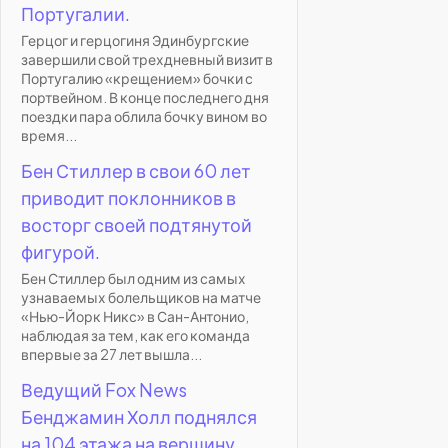
Португалии.
Герцог и герцогиня Эдинбургские
завершили свой трехдневный визит в
Португалию «крещением» бочки с
портвейном. В конце последнего дня
поездки пара облила бочку вином во
время...
Бен Стиллер в свои 60 лет
приводит поклонников в
восторг своей подтянутой
фигурой.
Бен Стиллер был одним из самых
узнаваемых болельщиков на матче
«Нью-Йорк Никс» в Сан-Антонио,
наблюдая за тем, как его команда
впервые за 27 лет вышла...
Ведущий Fox News
Бенджамин Холл поднялся
на 104 этажа на вершину