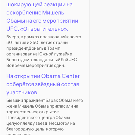
шокирующей реакции на
оскорбление Мишель
Обамы на его мероприятии
UFC: «Отвратительно».
Вчера, в рамках празнований своего
80-летия и 250-летия страны,
президент Дональд Трамп
организовал на Южной лужайке
Белого дома скандальный бой UFC.
Во время мероприятия один...
На открытии Obama Center
соберётся звёздный состав
участников.
Бывший президент Барак Обама и его
жена Мишель Обама пригласили на
торжественное открытие
Президентского центра Обамы
целую плеяду звезд. Несмотря на
благородную цель, которую
преследует...