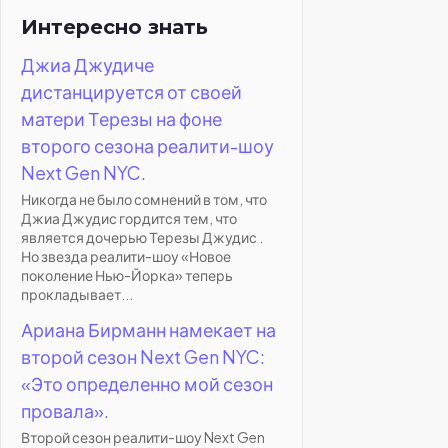
Интересно знать
Джиа Джудиче
дистанцируется от своей
матери Терезы на фоне
второго сезона реалити-шоу
Next Gen NYC.
Никогда не было сомнений в том, что
Джиа Джудис гордится тем, что
является дочерью Терезы Джудис .
Но звезда реалити-шоу «Новое
поколение Нью-Йорка» теперь
прокладывает...
Ариана Бирманн намекает на
второй сезон Next Gen NYC:
«Это определенно мой сезон
провала».
Второй сезон реалити-шоу Next Gen