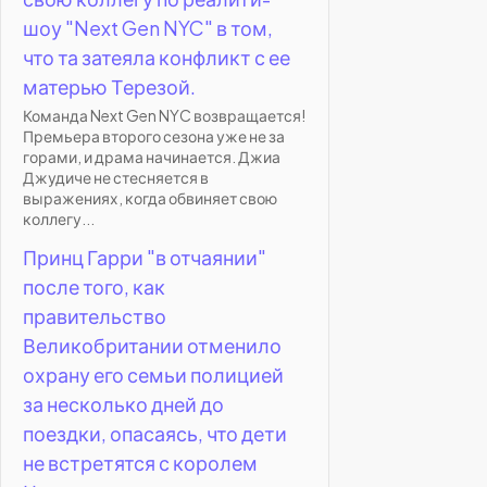
шоу "Next Gen NYC" в том,
что та затеяла конфликт с ее
матерью Терезой.
Команда Next Gen NYC возвращается!
Премьера второго сезона уже не за
горами, и драма начинается. Джиа
Джудиче не стесняется в
выражениях, когда обвиняет свою
коллегу...
Принц Гарри "в отчаянии"
после того, как
правительство
Великобритании отменило
охрану его семьи полицией
за несколько дней до
поездки, опасаясь, что дети
не встретятся с королем