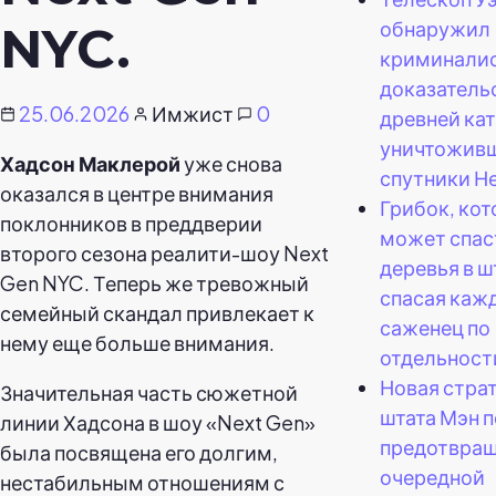
обнаружил
NYC.
криминали
доказатель
25.06.2026
Имжист
0
древней ка
уничтожив
Хадсон Маклерой
уже снова
спутники Не
оказался в центре внимания
Грибок, ко
поклонников в преддверии
может спас
второго сезона реалити-шоу Next
деревья в ш
Gen NYC. Теперь же тревожный
спасая каж
семейный скандал привлекает к
саженец по
нему еще больше внимания.
отдельност
Новая стра
Значительная часть сюжетной
штата Мэн п
линии Хадсона в шоу «Next Gen»
предотвра
была посвящена его долгим,
очередной
нестабильным отношениям с