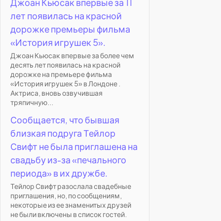
Джоан Кьюсак впервые за 11
лет появилась на красной
дорожке премьеры фильма
«История игрушек 5».
Джоан Кьюсак впервые за более чем
десять лет появилась на красной
дорожке на премьере фильма
«История игрушек 5» в Лондоне .
Актриса, вновь озвучившая
тряпичную...
Сообщается, что бывшая
близкая подруга Тейлор
Свифт не была приглашена на
свадьбу из-за «печального
периода» в их дружбе.
Тейлор Свифт разослала свадебные
приглашения, но, по сообщениям,
некоторые из ее знаменитых друзей
не были включены в список гостей.