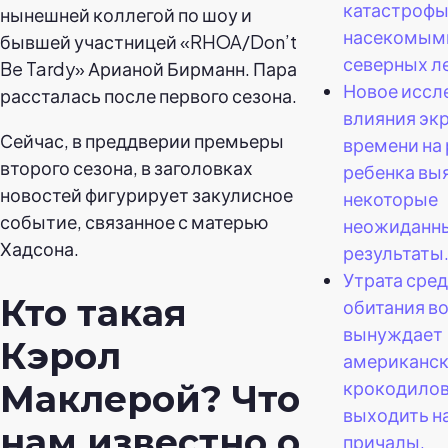
катастрофы
нынешней коллегой по шоу и
насекомым
бывшей участницей «RHOA/Don’t
северных л
Be Tardy» Арианой Бирманн. Пара
Новое иссл
рассталась после первого сезона.
влияния эк
Сейчас, в преддверии премьеры
времени на
второго сезона, в заголовках
ребенка вы
новостей фигурирует закулисное
некоторые
событие, связанное с матерью
неожиданн
Хадсона.
результаты
Утрата сре
Кто такая
обитания в
вынуждает
Кэрол
американс
крокодило
Маклерой? Что
выходить н
нам известно о
причалы,