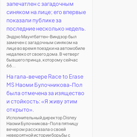
запечатлен с загадочным
синяком на лице; его впервые
показали публике за
последние несколько недель.
Эндрю Маунтбаттен-Виндзор был
замечен с загадочным синяком на
лице во время поездки на автомобиле
недалеко от своего дома. В четверг
бывшего принца, которому сейчас
66...
На гала-вечере Race to Erase
MS Наоми Булочникова-Пол
была отмечена за изящество
и стойкость: «Я живу этим
открыто».
Исполнительный директор Disney
Наоми Булочникова-Пол в пятницу
вечером рассказала о своей
невероятной истории борьбы с