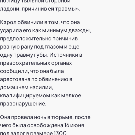
по лицу тыльной стороной
ладони, причинив ей травмы».
Кэрол обвинили в том, что она
ударила его как минимум дважды,
предположительно причинив
рваную рану под глазом и еще
одну травму губы. Источники в
правоохрательных органах
сообщили, что она была
арестована по обвинению в
домашнем насилии,
квалифицируемом как мелкое
правонарушение.
Она провела ночь в тюрьме, после
чего была освобождена 16 июня
под залог в размере 1300