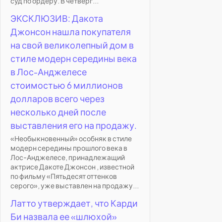
суд по ордеру. В четверг...
ЭКСКЛЮЗИВ: Дакота
Джонсон нашла покупателя
на свой великолепный дом в
стиле модерн середины века
в Лос-Анджелесе
стоимостью 6 миллионов
долларов всего через
несколько дней после
выставления его на продажу.
«Необыкновенный» особняк в стиле
модерн середины прошлого века в
Лос-Анджелесе, принадлежащий
актрисе Дакоте Джонсон , известной
по фильму «Пятьдесят оттенков
серого», уже выставлен на продажу...
Латто утверждает, что Карди
Би назвала ее «шлюхой»