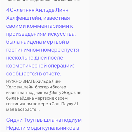
40-летняя Хильде Линн
Хелфенштейн, известная
своими комментариями к
произведениям искусства,
была найдена мертвой в
гостиничном номере спустя
несколько дней после
косметической операции:
сообщается в отчете.
НУЖНО ЗНАТЬ Хильде Линн
Хелфенштейн, блогер и блогер,
известная под ником @JerryGogosian,
была найдена мертвой в своем
гостиничном номере в Сан-Паулу 31
мая в возрасте...
Сидни Тоул вышла на подиум
Недели моды купальников в