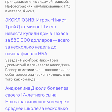
принца заметили с видимой травмой.
На фотографиях, опубликованных TMZ
в четверг, 4 июня,...
ЭКСКЛЮЗИВ: Игрок «Никс»
Трей Джемисон III и его
невеста купили дом в Техасе
за 880 000 долларов — всего
за несколько недель до
начала финала НБА.
Звезда «Нью-Йорк Никс» Трей
Джемисон III и его невеста Алекс Джин
Гловер отметили очень важное личное
событие всего за несколько недель до
того, как команда...
Анджелина Джоли болеет за
своего 17-летнего сына
Нокса на выпускном вечере в
средней школе за несколько