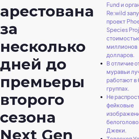
Fund и орга
арестована
Re:wild зап
проект Phoe
за
Species Pro
стоимость
несколько
миллионов
долларов.
дней до
В отличие о
муравьи лу
премьеры
работают в
группах.
второго
Не распрос
фейковые
сезона
изображен
белоголово
Next Gen
Джеки.
Телескоп У