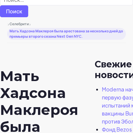
›
›
Селебрити
Мать Хадсона Маклероя была арестована за несколько дней до
премьеры второго сезона Next Gen NYC.
Свежие
Мать
новост
Хадсона
Moderna на
первую фаз
Маклероя
испытаний
вакцины Bu
против Эбо
была
Фонд Bezos 