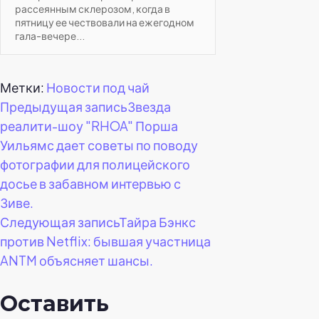
рассеянным склерозом, когда в
пятницу ее чествовали на ежегодном
гала-вечере...
Метки:
Новости под чай
Навигация
Предыдущая запись
Звезда
реалити-шоу "RHOA" Порша
по
Уильямс дает советы по поводу
фотографии для полицейского
записям
досье в забавном интервью с
Зиве.
Следующая запись
Тайра Бэнкс
против Netflix: бывшая участница
ANTM объясняет шансы.
Оставить