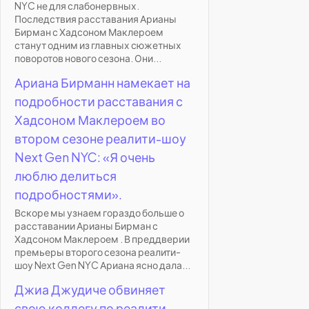
NYC не для слабонервных.
Последствия расставания Арианы
Бирман с Хадсоном Маклероем
станут одним из главных сюжетных
поворотов нового сезона. Они...
Ариана Бирманн намекает на
подробности расставания с
Хадсоном Маклероем во
втором сезоне реалити-шоу
Next Gen NYC: «Я очень
люблю делиться
подробностями».
Вскоре мы узнаем гораздо больше о
расставании Арианы Бирман с
Хадсоном Маклероем . В преддверии
премьеры второго сезона реалити-
шоу Next Gen NYC Ариана ясно дала...
Джиа Джудиче обвиняет
свою коллегу по реалити-