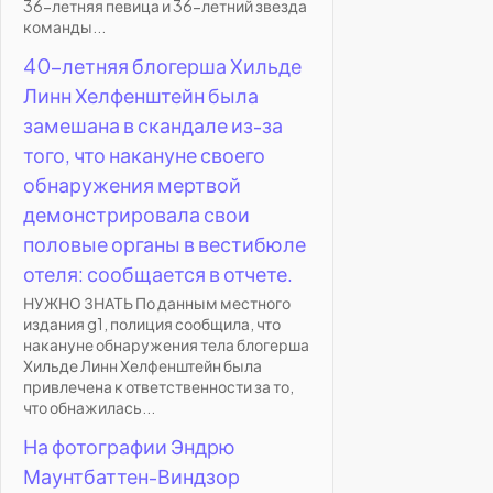
36-летняя певица и 36-летний звезда
команды...
40-летняя блогерша Хильде
Линн Хелфенштейн была
замешана в скандале из-за
того, что накануне своего
обнаружения мертвой
демонстрировала свои
половые органы в вестибюле
отеля: сообщается в отчете.
НУЖНО ЗНАТЬ По данным местного
издания g1, полиция сообщила, что
накануне обнаружения тела блогерша
Хильде Линн Хелфенштейн была
привлечена к ответственности за то,
что обнажилась...
На фотографии Эндрю
Маунтбаттен-Виндзор