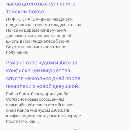
часов до его выступления в
тайском боксе.
НУЖНО ЗНАТЬ Анджелина Джоли
поддерживала своего младшего сына
Нокса на церемонии вручения
дипломов выпускникам средней
школы в Лос-Анджелесе 5 июня.
Спустя несколько часов после
получения...
Райан Лохте чудом избежал
конфискации имущества
спустя несколько дней после
помолвки с новой девушкой.
Райан Лохте благодарит судьбу!
Согласно новым сообщениям,
олимпийский пловец и его бывшая
жена Кайла Рид чудом избежали
конфискации своего дома во Флориде
после того, как...