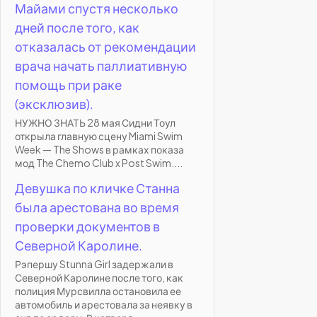
Майами спустя несколько
дней после того, как
отказалась от рекомендации
врача начать паллиативную
помощь при раке
(эксклюзив).
НУЖНО ЗНАТЬ 28 мая Сидни Тоул
открыла главную сцену Miami Swim
Week — The Shows в рамках показа
мод The Chemo Club x Post Swim....
Девушка по кличке Станна
была арестована во время
проверки документов в
Северной Каролине.
Рэпершу Stunna Girl задержали в
Северной Каролине после того, как
полиция Мурсвилла остановила ее
автомобиль и арестовала за неявку в