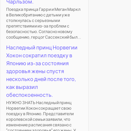
Чарльзом.
Поездка принца Гарри и Меган Маркл
в Великобританию с детьми уже
столкнулась с серьезными
препятствиями из-за проблем с
безопасностью. Согласно новому
сообщению, герцог Сассекский был...
Наследный принц Норвегии
Хокон сократил поездку в
Японию из-за состояния
здоровья жены спустя
несколько дней после того,
как выразил
обеспокоенность.
НУЖНО ЗНАТЬ Наследный принц
Норвегии Хокон сокращает свою
поездку в Японию. Представители
королевской семьи заявили, что
изменение расписания связано с
"состоянием здоровья" его жены. У...