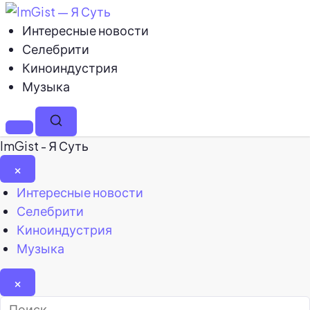
Интересные новости
Селебрити
Киноиндустрия
Музыка
Меню
Поиск
ImGist - Я Суть
×
Закрыть
Интересные новости
меню
Селебрити
Киноиндустрия
Музыка
×
Найти: