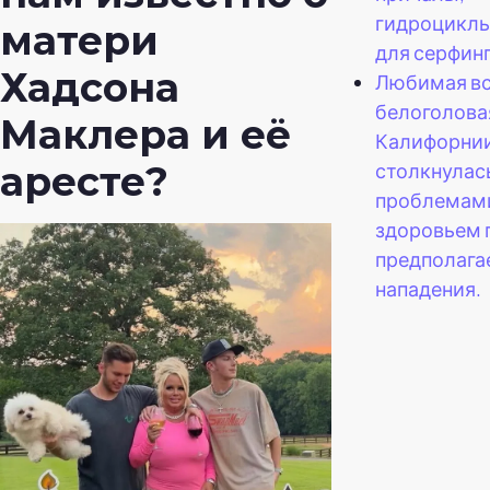
гидроциклы
матери
для серфинг
Хадсона
Любимая в
белоголова
Маклера и её
Калифорнии
столкнулась
аресте?
проблемам
здоровьем 
предполага
нападения.