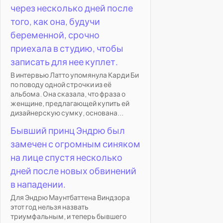
через несколько дней после
того, как она, будучи
беременной, срочно
приехала в студию, чтобы
записать для нее куплет.
В интервью Латто упомянула Карди Би
по поводу одной строчки из её
альбома. Она сказала, что фраза о
женщине, предлагающей купить ей
дизайнерскую сумку, основана...
Бывший принц Эндрю был
замечен с огромным синяком
на лице спустя несколько
дней после новых обвинений
в нападении.
Для Эндрю Маунтбаттена Виндзора
этот год нельзя назвать
триумфальным, и теперь бывшего