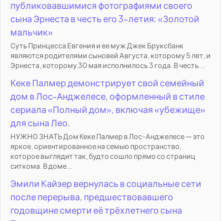
публиковавшимися фотографиями своего
сына Эрнеста в честь его 3-летия: «Золотой
мальчик»
Суть Принцесса Евгения и ее муж Джек Бруксбанк
являются родителями сыновей Августа, которому 5 лет, и
Эрнеста, которому 30 мая исполнилось 3 года. В честь...
Кеке Палмер демонстрирует свой семейный
дом в Лос-Анджелесе, оформленный в стиле
сериала «Полный дом», включая «убежище»
для сына Лео.
НУЖНО ЗНАТЬ Дом Кеке Палмер в Лос-Анджелесе — это
яркое, ориентированное на семью пространство,
которое выглядит так, будто сошло прямо со страниц
ситкома. В доме...
Эмили Кайзер вернулась в социальные сети
после перерыва, предшествовавшего
годовщине смерти её трёхлетнего сына