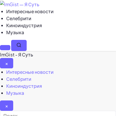
Интересные новости
Селебрити
Киноиндустрия
Музыка
Меню
Поиск
ImGist - Я Суть
×
Закрыть
Интересные новости
меню
Селебрити
Киноиндустрия
Музыка
×
Найти: