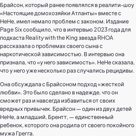
Брайсон, который ранее появлялся в реалити-шоу
«Настоящие домохозяйки Атланты» вместе с
НеНе, имел немало проблем с законом. Издание
Page Six сообщило, что в интервью 2023 года для
подкаста Reality with the King звезда RHOA
рассказала о проблемах своего сына с
наркотической зависимостью. В интервью она
признала, что «у него зависимость». НеНе сказала,
что у него уже несколько раз случались рецидивы.
Она обсуждала с Брайсоном подход «жесткой
любви». Это было сделано в надежде, что он
сможет раз и навсегда избавиться от своих
вредных привычек. Брайсон — один из двух детей
НеНе, а младший, Брентт, — единственный
ребенок, которого она родила от своего покойного
мужа Грегга.