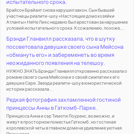
испытательного срока.
Брайсон Брайант снова нарушил закон. Сын бывшей
участницы реалити-шоу «Настоящие домохозяйки
Атланты» НеНе Ликс недавно был арестован за нарушение
условий испытательного срока. К сожалению, похоже,...
Брэнди Гланвилл рассказала, что в шутку
посоветовала девушке своего сына Мейсона
«обмануть его» и забеременеть во время
неожиданного появления на телешоу.
НУЖНО ЗНАТЬ Брэнди Гланвилл откровенно рассказала о
романе своего сына Мейсона и о своей симпатии к его
девушке Саре. Звезда реалити-шоу в юмористической
истории рассказала...
Редкая фотография захламленной гостиной
принцессы Анны в Гаткомб-Парке.
Принцесса Анна и сэр Тимоти Лоуренс, возможно, и
живут в просторном поместье Гаткомб , но гостиная
королевской четы в главном доме на удивление уютная.
Принцесса...