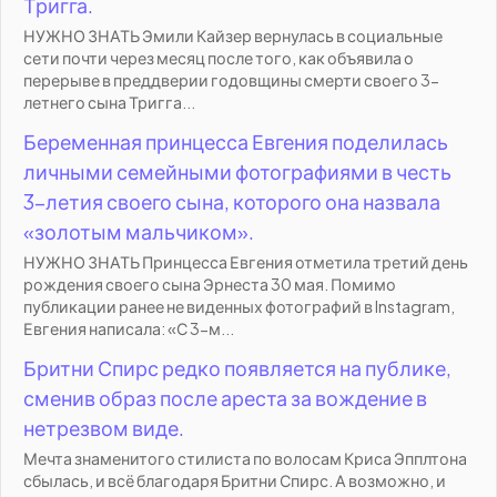
Тригга.
НУЖНО ЗНАТЬ Эмили Кайзер вернулась в социальные
сети почти через месяц после того, как объявила о
перерыве в преддверии годовщины смерти своего 3-
летнего сына Тригга...
Беременная принцесса Евгения поделилась
личными семейными фотографиями в честь
3-летия своего сына, которого она назвала
«золотым мальчиком».
НУЖНО ЗНАТЬ Принцесса Евгения отметила третий день
рождения своего сына Эрнеста 30 мая. Помимо
публикации ранее не виденных фотографий в Instagram,
Евгения написала: «С 3-м...
Бритни Спирс редко появляется на публике,
сменив образ после ареста за вождение в
нетрезвом виде.
Мечта знаменитого стилиста по волосам Криса Эпплтона
сбылась, и всё благодаря Бритни Спирс. А возможно, и