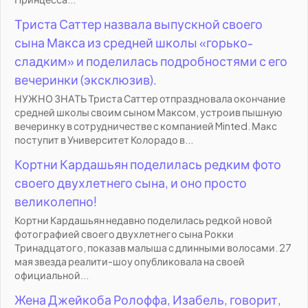
Триста Саттер назвала выпускной своего
сына Макса из средней школы «горько-
сладким» и поделилась подробностями с его
вечеринки (эксклюзив).
НУЖНО ЗНАТЬ Триста Саттер отпраздновала окончание
средней школы своим сыном Максом, устроив пышную
вечеринку в сотрудничестве с компанией Minted. Макс
поступит в Университет Колорадо в...
Кортни Кардашьян поделилась редким фото
своего двухлетнего сына, и оно просто
великолепно!
Кортни Кардашьян недавно поделилась редкой новой
фотографией своего двухлетнего сына Рокки
Тринадцатого, показав малыша с длинными волосами. 27
мая звезда реалити-шоу опубликовала на своей
официальной...
Жена Джейкоба Ролоффа, Изабель, говорит,