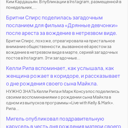
Ким Кардашьян. В публикации в Instagram, размещенной в
понедельник,...
Бритни Спирс поделилась загадочным
посланием для фильма «Дрянные девчонки»
после ареста за вождение в нетрезвом виде.
Бритни Спирс, похоже, отреагировала на пристальное
внимание общественности, вызванное её арестом за
вождение в нетрезвом виде в марте, серией загадочных
постов в Instagram. Эти загадочные...
Келли Рипа вспоминает, как услышала, как
женщина рожает в коридоре, и рассказывает
о дне рождения своего сына Майкла.
НУЖНО ЗНАТЬ Келли Рипа и Марк Консуэлос поделились
своими воспоминаниями о рождении сына Майкла в
одном из выпусков программы «Live with Kelly & Mark».
Рипа...
Мигель опубликовал поздравительную
карусель в честь дня рождения матери своего