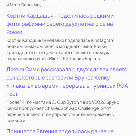
и Мэтт Беллами,...
Кортни Кардашьян поделилась редкими
фотографиями своего двухлетнего сына
Рокки.
Кортни Кардашьян недавно поделилась в Instagram
редким снимком своего младшего сына, Рокки
Тринадцатого , отцом которого является ее муж,
барабанщик группы Blink-182 Трэвис Баркер ....
Джена Симс рассказала о двух словах своего
сына, которые заставили Брукса Кепку
«плакать» во время перерыва в турнирах PGA
Tour.
После 14-го места на CJ Cup Byron Nelson 2026 Брукс
Кепка пропускает Charles Schwab Challenge. Этот
перерыв позволит ему провести больше времени с
семьей и...
Принцесса Евгения поделилась ранее не