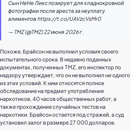
Сын НеНе Ликс позирует для хладнокровной
фотографии после ареста за неуплату
алиментов https://t.co/UAVzcVsMr0
— TMZ (@TMZ) 22 июня 2026 г.
Похоже, Брайсон не выполнил условия своего
испытательного срока. В недавно поданных
документах, полученных TMZ, его инспектор по
надзору утверждает, что он не выполнил ни одного
из этих условий. К ним относятся полное
обследование на предмет употребления
наркотиков, 40 часов общественных работ, а
также прохождение случайных тестов на
наркотики. Брайсон остается под стражей, а суд
установил залог в размере 27 000 долларов.