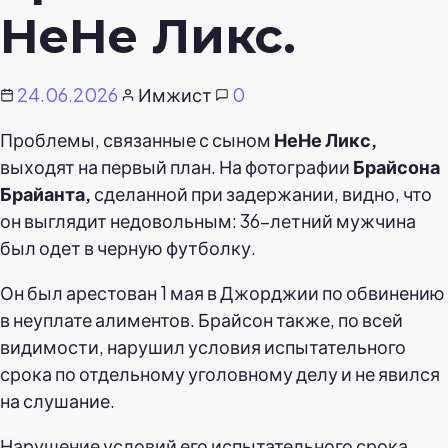
НеНе Ликс.
24.06.2026
Имжист
0
Проблемы, связанные с сыном
НеНе Ликс,
выходят на первый план. На фотографии
Брайсона
Брайанта,
сделанной при задержании, видно, что
он выглядит недовольным: 36-летний мужчина
был одет в черную футболку.
Он был арестован 1 мая в Джорджии по обвинению
в неуплате алиментов. Брайсон также, по всей
видимости, нарушил условия испытательного
срока по отдельному уголовному делу и не явился
на слушание.
Нарушение условий его испытательного срока