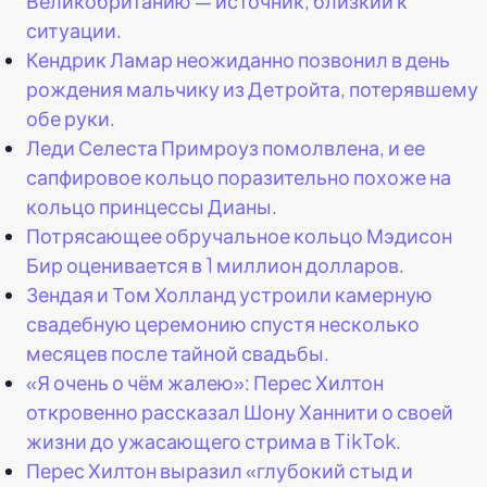
Великобританию — источник, близкий к
ситуации.
Кендрик Ламар неожиданно позвонил в день
рождения мальчику из Детройта, потерявшему
обе руки.
Леди Селеста Примроуз помолвлена, и ее
сапфировое кольцо поразительно похоже на
кольцо принцессы Дианы.
Потрясающее обручальное кольцо Мэдисон
Бир оценивается в 1 миллион долларов.
Зендая и Том Холланд устроили камерную
свадебную церемонию спустя несколько
месяцев после тайной свадьбы.
«Я очень о чём жалею»: Перес Хилтон
откровенно рассказал Шону Ханнити о своей
жизни до ужасающего стрима в TikTok.
Перес Хилтон выразил «глубокий стыд и