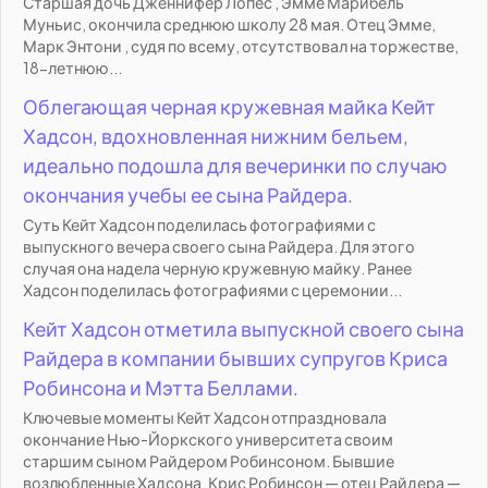
Старшая дочь Дженнифер Лопес , Эмме Марибель
Муньис, окончила среднюю школу 28 мая. Отец Эмме,
Марк Энтони , судя по всему, отсутствовал на торжестве,
18-летнюю...
Облегающая черная кружевная майка Кейт
Хадсон, вдохновленная нижним бельем,
идеально подошла для вечеринки по случаю
окончания учебы ее сына Райдера.
Суть Кейт Хадсон поделилась фотографиями с
выпускного вечера своего сына Райдера. Для этого
случая она надела черную кружевную майку. Ранее
Хадсон поделилась фотографиями с церемонии...
Кейт Хадсон отметила выпускной своего сына
Райдера в компании бывших супругов Криса
Робинсона и Мэтта Беллами.
Ключевые моменты Кейт Хадсон отпраздновала
окончание Нью-Йоркского университета своим
старшим сыном Райдером Робинсоном. Бывшие
возлюбленные Хадсона, Крис Робинсон — отец Райдера —