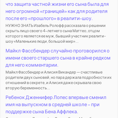
что защита частной жизни его сына была для
него огромной «границей» как для родителя
после его «прошлого» в реалити-шоу.
НУЖНО ЗНАТЬ Изабель Ролофф рассказала о решении
скрыть лицо своего 4-летнего сына Маттео, отцом
которого является ее муж, бывший участник реалити-
шоу «Маленькие люди, большой мир»...
Майкл Фассбендер случайно проговорился о
имени своего старшего сына в крайне редком
для него комментарии.
Майкл Фассбендер и Алисия Викандер — счастливые
родители двух сыновей, но пара держала подробности их
отношений в секрете, и Алисия даже скрывала свою
вторую беременность...
Ребенок Дженнифер Лопес впервые сменил
имя на выпускном в средней школе – при
поддержке сына Бена Аффлека.