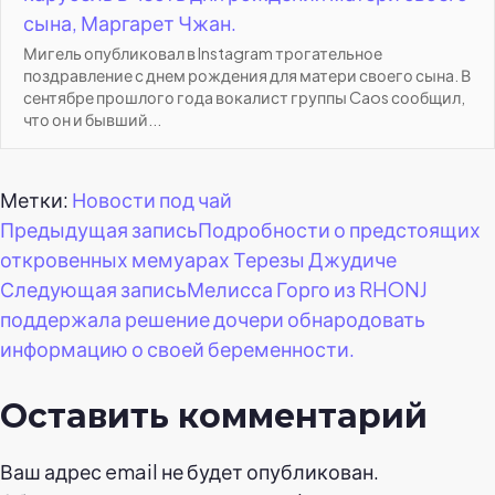
сына, Маргарет Чжан.
Мигель опубликовал в Instagram трогательное
поздравление с днем рождения для матери своего сына. В
сентябре прошлого года вокалист группы Caos сообщил,
что он и бывший...
Метки:
Новости под чай
Навигация
Предыдущая запись
Подробности о предстоящих
откровенных мемуарах Терезы Джудиче
по
Следующая запись
Мелисса Горго из RHONJ
поддержала решение дочери обнародовать
записям
информацию о своей беременности.
Оставить комментарий
Ваш адрес email не будет опубликован.