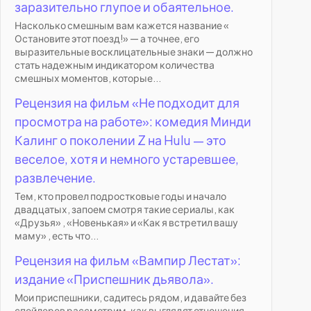
заразительно глупое и обаятельное.
Насколько смешным вам кажется название «
Остановите этот поезд!» — а точнее, его
выразительные восклицательные знаки — должно
стать надежным индикатором количества
смешных моментов, которые...
Рецензия на фильм «Не подходит для
просмотра на работе»: комедия Минди
Калинг о поколении Z на Hulu — это
веселое, хотя и немного устаревшее,
развлечение.
Тем, кто провел подростковые годы и начало
двадцатых, запоем смотря такие сериалы, как
«Друзья» , «Новенькая» и «Как я встретил вашу
маму» , есть что...
Рецензия на фильм «Вампир Лестат»:
издание «Приспешник дьявола».
Мои приспешники, садитесь рядом, и давайте без
спойлеров рассмотрим, как выглядят отношения