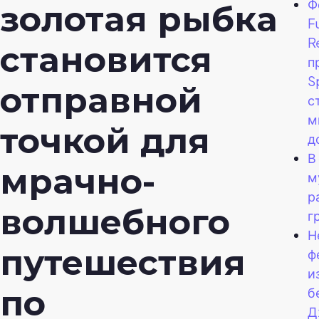
Ф
золотая рыбка
F
R
становится
п
S
отправной
с
м
точкой для
д
В
мрачно-
м
р
волшебного
г
Н
путешествия
ф
и
по
б
Д