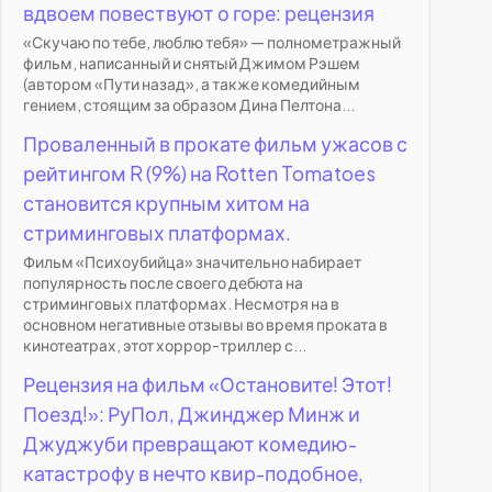
вдвоем повествуют о горе: рецензия
«Скучаю по тебе, люблю тебя» — полнометражный
фильм, написанный и снятый Джимом Рэшем
(автором «Пути назад», а также комедийным
гением, стоящим за образом Дина Пелтона...
Проваленный в прокате фильм ужасов с
рейтингом R (9%) на Rotten Tomatoes
становится крупным хитом на
стриминговых платформах.
Фильм «Психоубийца» значительно набирает
популярность после своего дебюта на
стриминговых платформах. Несмотря на в
основном негативные отзывы во время проката в
кинотеатрах, этот хоррор-триллер с...
Рецензия на фильм «Остановите! Этот!
Поезд!»: РуПол, Джинджер Минж и
Джуджуби превращают комедию-
катастрофу в нечто квир-подобное,