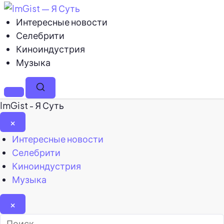
Интересные новости
Селебрити
Киноиндустрия
Музыка
Меню
Поиск
ImGist - Я Суть
×
Закрыть
Интересные новости
меню
Селебрити
Киноиндустрия
Музыка
×
Найти: