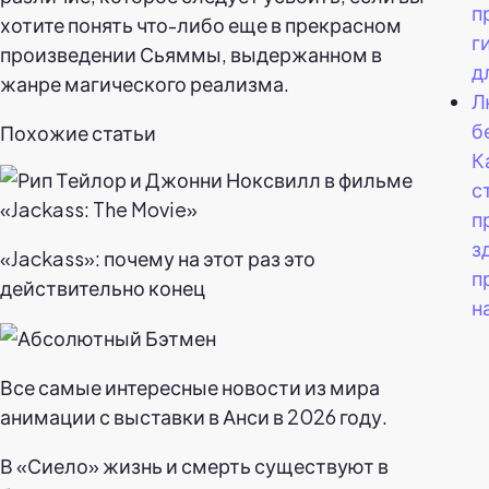
п
хотите понять что-либо еще в прекрасном
г
произведении Сьяммы, выдержанном в
д
жанре магического реализма.
Л
б
Похожие статьи
К
с
п
з
«Jackass»: почему на этот раз это
п
действительно конец
н
Все самые интересные новости из мира
анимации с выставки в Анси в 2026 году.
В «Сиело» жизнь и смерть существуют в