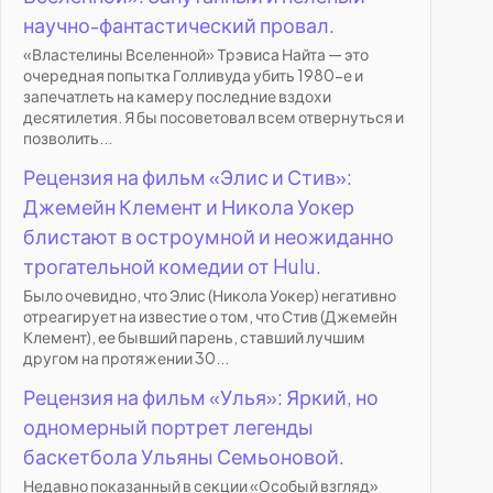
научно-фантастический провал.
«Властелины Вселенной» Трэвиса Найта — это
очередная попытка Голливуда убить 1980-е и
запечатлеть на камеру последние вздохи
десятилетия. Я бы посоветовал всем отвернуться и
позволить...
Рецензия на фильм «Элис и Стив»:
Джемейн Клемент и Никола Уокер
блистают в остроумной и неожиданно
трогательной комедии от Hulu.
Было очевидно, что Элис (Никола Уокер) негативно
отреагирует на известие о том, что Стив (Джемейн
Клемент), ее бывший парень, ставший лучшим
другом на протяжении 30...
Рецензия на фильм «Улья»: Яркий, но
одномерный портрет легенды
баскетбола Ульяны Семьоновой.
Недавно показанный в секции «Особый взгляд»