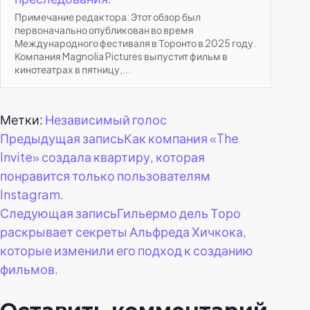
Примечание редактора: Этот обзор был
первоначально опубликован во время
Международного фестиваля в Торонто в 2025 году.
Компания Magnolia Pictures выпустит фильм в
кинотеатрах в пятницу,...
Метки:
Независимый голос
Навигация
Предыдущая запись
Как компания «The
Invite» создала квартиру, которая
по
понравится только пользователям
Instagram.
записям
Следующая запись
Гильермо дель Торо
раскрывает секреты Альфреда Хичкока,
которые изменили его подход к созданию
фильмов.