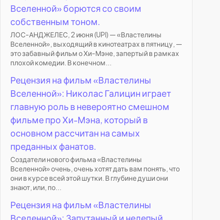
Вселенной» борются со своим
собственным тоном.
ЛОС-АНДЖЕЛЕС, 2 июня (UPI) — «Властелины
Вселенной», выходящий в кинотеатрах в пятницу, —
это забавный фильм о Хи-Мэне, запертый в рамках
плохой комедии. В конечном...
Рецензия на фильм «Властелины
Вселенной»: Николас Галицин играет
главную роль в невероятно смешном
фильме про Хи-Мэна, который в
основном рассчитан на самых
преданных фанатов.
Создатели нового фильма «Властелины
Вселенной» очень, очень хотят дать вам понять, что
они в курсе всей этой шутки. В глубине души они
знают, или, по...
Рецензия на фильм «Властелины
Вселенной»: Запутанный и нелепый