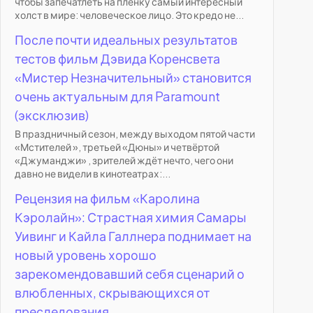
чтобы запечатлеть на пленку самый интересный
холст в мире: человеческое лицо. Это кредо не...
После почти идеальных результатов
тестов фильм Дэвида Коренсвета
«Мистер Незначительный» становится
очень актуальным для Paramount
(эксклюзив)
В праздничный сезон, между выходом пятой части
«Мстителей », третьей «Дюны» и четвёртой
«Джуманджи» , зрителей ждёт нечто, чего они
давно не видели в кинотеатрах:...
Рецензия на фильм «Каролина
Кэролайн»: Страстная химия Самары
Уивинг и Кайла Галлнера поднимает на
новый уровень хорошо
зарекомендовавший себя сценарий о
влюбленных, скрывающихся от
преследования.