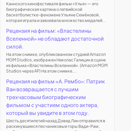
Каннского кинофестиваля фильм «Улья» — это
биографическая картина о латвийской
баскетболистке-феномене Ульяне Семёновой,
которая играла и завоевала множество медалей...
Рецензия на фильм: «Властелины
Вселенной» не обладают достаточной
силой.
На этом снимке, опубликованном студией Amazon
MGM Studios, изображен Николас Галицин в сцене
из фильма «Властелины Вселенной». (Amazon MGM
Studios через AP) На этом снимке,...
Рецензия на фильм «А. Рембо»: Патрик
Ван возвращается с лучшим
трехчасовым биографическим
фильмом с участием одного актера,
который вы увидите в этом году.
Шесть десятилетий назад Дэвид Лин отправился в
раскинувшиеся песчаниковые горы Вади-Рам,