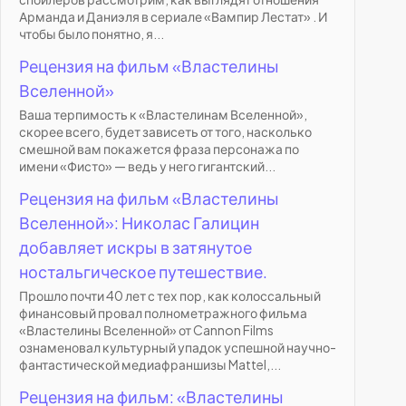
Арманда и Даниэля в сериале «Вампир Лестат» . И
чтобы было понятно, я...
Рецензия на фильм «Властелины
Вселенной»
Ваша терпимость к «Властелинам Вселенной»,
скорее всего, будет зависеть от того, насколько
смешной вам покажется фраза персонажа по
имени «Фисто» — ведь у него гигантский...
Рецензия на фильм «Властелины
Вселенной»: Николас Галицин
добавляет искры в затянутое
ностальгическое путешествие.
Прошло почти 40 лет с тех пор, как колоссальный
финансовый провал полнометражного фильма
«Властелины Вселенной» от Cannon Films
ознаменовал культурный упадок успешной научно-
фантастической медиафраншизы Mattel,...
Рецензия на фильм: «Властелины