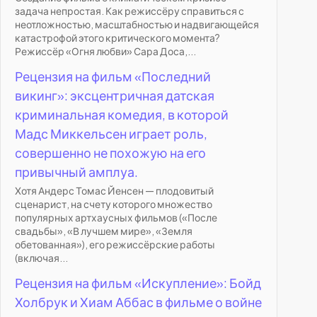
задача непростая. Как режиссёру справиться с
неотложностью, масштабностью и надвигающейся
катастрофой этого критического момента?
Режиссёр «Огня любви» Сара Доса,...
Рецензия на фильм «Последний
викинг»: эксцентричная датская
криминальная комедия, в которой
Мадс Миккельсен играет роль,
совершенно не похожую на его
привычный амплуа.
Хотя Андерс Томас Йенсен — плодовитый
сценарист, на счету которого множество
популярных артхаусных фильмов («После
свадьбы», «В лучшем мире», «Земля
обетованная»), его режиссёрские работы
(включая...
Рецензия на фильм «Искупление»: Бойд
Холбрук и Хиам Аббас в фильме о войне