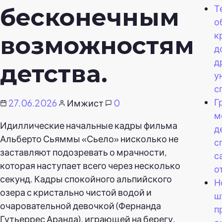
Т
бесконечным
о
к
возможностям
д
д
детства.
у
с
Г
27.06.2026
Имжист
0
м
Идиллические начальные кадры фильма
д
Альберто Сьяммы «Сьело» нисколько не
с
заставляют подозревать о мрачности,
с
которая наступает всего через несколько
о
секунд. Кадры спокойного альпийского
Н
озера с кристально чистой водой и
ш
очаровательной девочкой (Фернанда
п
Гутьеррес Аранда), играющей на берегу,