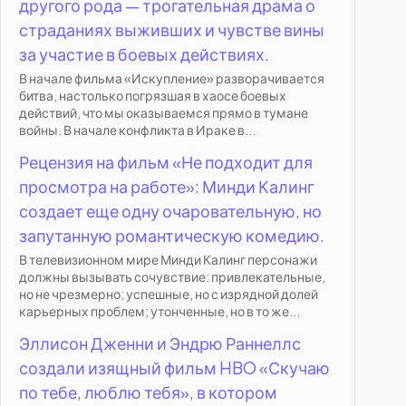
другого рода — трогательная драма о
страданиях выживших и чувстве вины
за участие в боевых действиях.
В начале фильма «Искупление» разворачивается
битва, настолько погрязшая в хаосе боевых
действий, что мы оказываемся прямо в тумане
войны. В начале конфликта в Ираке в...
Рецензия на фильм «Не подходит для
просмотра на работе»: Минди Калинг
создает еще одну очаровательную, но
запутанную романтическую комедию.
В телевизионном мире Минди Калинг персонажи
должны вызывать сочувствие: привлекательные,
но не чрезмерно; успешные, но с изрядной долей
карьерных проблем; утонченные, но в то же...
Эллисон Дженни и Эндрю Раннеллс
создали изящный фильм HBO «Скучаю
по тебе, люблю тебя», в котором