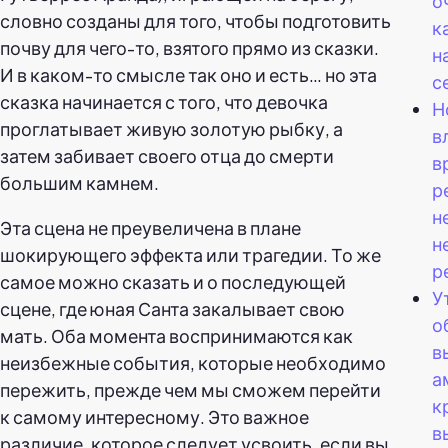
о
словно созданы для того, чтобы подготовить
к
почву для чего-то, взятого прямо из сказки.
н
И в каком-то смысле так оно и есть… но эта
с
сказка начинается с того, что девочка
Н
проглатывает живую золотую рыбку, а
в
затем забивает своего отца до смерти
в
большим камнем.
р
н
Эта сцена не преувеличена в плане
н
шокирующего эффекта или трагедии. То же
р
самое можно сказать и о последующей
У
сцене, где юная Санта закалывает свою
о
мать. Оба момента воспринимаются как
в
неизбежные события, которые необходимо
а
пережить, прежде чем мы сможем перейти
к
к самому интересному. Это важное
в
различие, которое следует усвоить, если вы