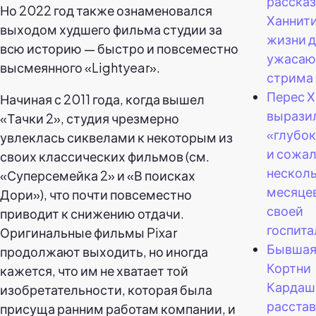
расска
Но 2022 год также ознаменовался
Ханнити
выходом худшего фильма студии за
жизни 
всю историю — быстро и повсеместно
ужасаю
высмеянного «Lightyear».
стрима 
Перес Х
Начиная с 2011 года, когда вышел
вырази
«Тачки 2», студия чрезмерно
«глубок
увлеклась сиквелами к некоторым из
и сожал
своих классических фильмов (см.
нескол
«Суперсемейка 2» и «В поисках
месяцев
Дори»), что почти повсеместно
своей
приводит к снижению отдачи.
госпита
Оригинальные фильмы Pixar
Бывшая
продолжают выходить, но иногда
Кортни
кажется, что им не хватает той
Кардаш
изобретательности, которая была
расстав
присуща ранним работам компании, и