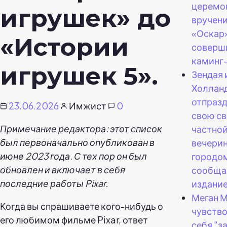
церемо
игрушек» до
вручен
«Оскар»
«Истории
соверш
каминг-
игрушек 5».
Зендая 
Холлан
отпраз
23.06.2026
Имжист
0
свою с
Примечание редактора: этот список
частно
был первоначально опубликован в
вечерин
июне 2023 года. С тех пор он был
городо
обновлен и включает в себя
сообща
последние работы Pixar.
издание
Меган 
Когда вы спрашиваете кого-нибудь о
чувств
его любимом фильме Pixar, ответ
себя "з