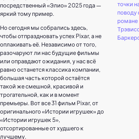
точки н
посредственный «Элио» 2025 года —
поводу 
яркий тому пример.
романе 
Но сегодня мы собрались здесь,
Трэвис
чтобы отпраздновать успех Pixar, а не
Баркер
оплакивать её. Независимо от того,
разочаруют ли нас будущие фильмы
или оправдают ожидания, у нас всё
равно останется классика компании,
большая часть которой остаётся
такой же смешной, красивой и
трогательной, как и в момент
премьеры. Вот все 31 фильм Pixar, от
оригинального «Истории игрушек» до
«Истории игрушек 5»,
отсортированные от худшего к
лучшему.