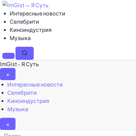
Интересные новости
Селебрити
Киноиндустрия
Музыка
Меню
Поиск
ImGist - Я Суть
×
Закрыть
Интересные новости
меню
Селебрити
Киноиндустрия
Музыка
×
Найти: