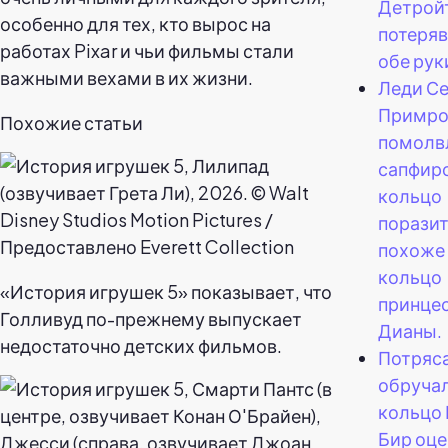
Детройт
особенно для тех, кто вырос на
потеря
работах Pixar и чьи фильмы стали
обе рук
важными вехами в их жизни.
Леди С
Примро
Похожие статьи
помолвл
сапфир
кольцо
порази
похоже 
кольцо
«История игрушек 5» показывает, что
принце
Голливуд по-прежнему выпускает
Дианы.
недостаточно детских фильмов.
Потряс
обруча
кольцо
Бир оце