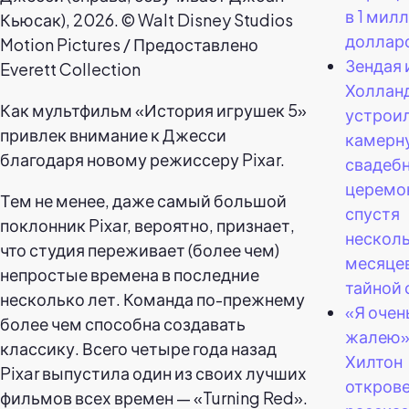
в 1 мил
доллар
Зендая 
Холлан
Как мультфильм «История игрушек 5»
устрои
привлек внимание к Джесси
камерн
благодаря новому режиссеру Pixar.
свадеб
церемо
Тем не менее, даже самый большой
спустя
поклонник Pixar, вероятно, признает,
нескол
что студия переживает (более чем)
месяцев
непростые времена в последние
тайной 
несколько лет. Команда по-прежнему
«Я очен
более чем способна создавать
жалею»
классику. Всего четыре года назад
Хилтон
Pixar выпустила один из своих лучших
откров
фильмов всех времен — «Turning Red».