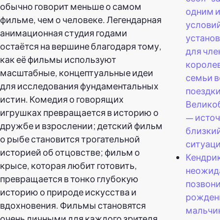
обычно говорит меньше о самом
одним и
фильме, чем о человеке. Легендарная
условий
анимационная студия годами
устано
остаётся на вершине благодаря тому,
для чле
как её фильмы используют
короле
масштабные, концептуальные идеи
семьи в
для исследования фундаментальных
поездки
истин. Комедия о говорящих
Велико
игрушках превращается в историю о
— источ
дружбе и взрослении; детский фильм
близкий
о рыбе становится трогательной
ситуаци
историей об отцовстве; фильм о
Кендри
крысе, которая любит готовить,
неожид
превращается в тонко глубокую
позвони
историю о природе искусства и
рожден
вдохновения. Фильмы становятся
мальчик
очень личными для каждого зрителя,