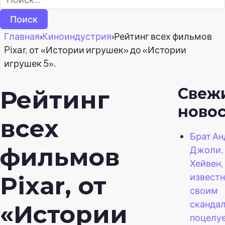
Главная
›
Киноиндустрия
›
Рейтинг всех фильмов
Pixar, от «Истории игрушек» до «Истории
игрушек 5».
Свеж
Рейтинг
ново
всех
Брат А
фильмов
Джоли,
Хейвен,
извест
Pixar, от
своим
сканда
«Истории
поцелуе