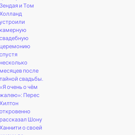
Зендая и Том
Холланд
устроили
камерную
свадебную
церемонию
спустя
несколько
месяцев после
тайной свадьбы.
«Я очень о чём
жалею»: Перес
Хилтон
откровенно
рассказал Шону
Ханнити о своей