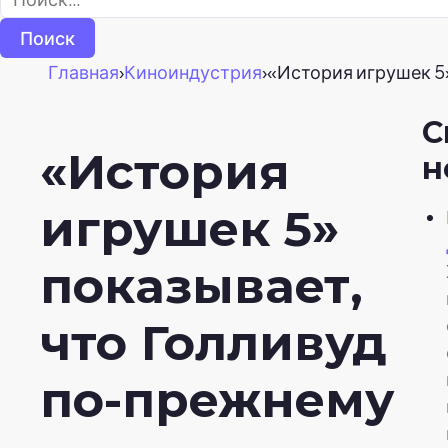
Главная
›
Киноиндустрия
›
«История игрушек 5
С
«История
н
игрушек 5»
показывает,
что Голливуд
по-прежнему