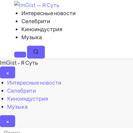
Интересные новости
Селебрити
Киноиндустрия
Музыка
Меню
Поиск
ImGist - Я Суть
×
Закрыть
Интересные новости
меню
Селебрити
Киноиндустрия
Музыка
×
Найти: