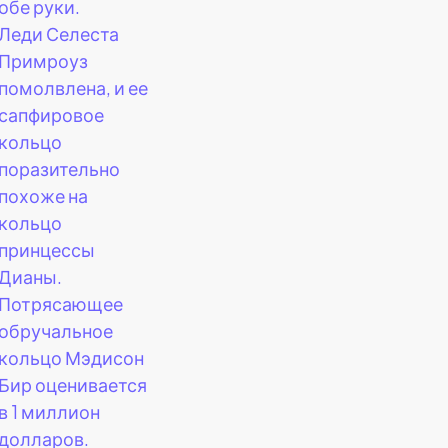
обе руки.
Леди Селеста
Примроуз
помолвлена, и ее
сапфировое
кольцо
поразительно
похоже на
кольцо
принцессы
Дианы.
Потрясающее
обручальное
кольцо Мэдисон
Бир оценивается
в 1 миллион
долларов.