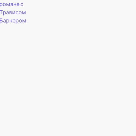
романе с
Трэвисом
Баркером.