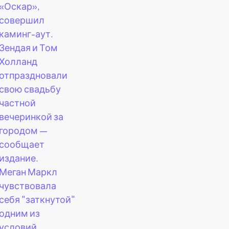
«Оскар»,
совершил
каминг-аут.
Зендая и Том
Холланд
отпраздновали
свою свадьбу
частной
вечеринкой за
городом —
сообщает
издание.
Меган Маркл
чувствовала
себя "заткнутой"
одним из
условий,