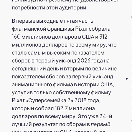
потребности этой аудитории.
В первые выходные пятая часть
флагманской франшизы Pixar собрала
160 миллионов долларов в США и 312
миллионов долларов по всему миру, что
стало самым высоким показателем
сборов в первый уик-энд 2026 года на
сегодняшний день и вторым по величине
показателем сборов за первый уик-энд
анимационного фильма в истории США,
уступив только собственному фильму
Pixar «Суперсемейка 2» 2018 года,
который собрал 182,7 миллиона
долларов по всему миру. Это уже 24-й
лучший результат по сборам в
первый
уик-энд в истории США, который, по