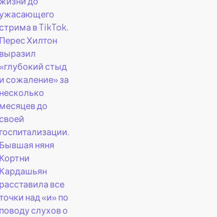
жизни до
ужасающего
стрима в TikTok.
Перес Хилтон
выразил
«глубокий стыд
и сожаление» за
несколько
месяцев до
своей
госпитализации.
Бывшая няня
Кортни
Кардашьян
расставила все
точки над «и» по
поводу слухов о