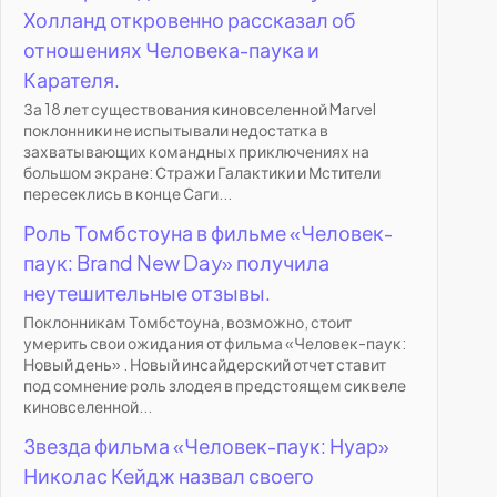
Холланд откровенно рассказал об
отношениях Человека-паука и
Карателя.
За 18 лет существования киновселенной Marvel
поклонники не испытывали недостатка в
захватывающих командных приключениях на
большом экране: Стражи Галактики и Мстители
пересеклись в конце Саги...
Роль Томбстоуна в фильме «Человек-
паук: Brand New Day» получила
неутешительные отзывы.
Поклонникам Томбстоуна, возможно, стоит
умерить свои ожидания от фильма «Человек-паук:
Новый день» . Новый инсайдерский отчет ставит
под сомнение роль злодея в предстоящем сиквеле
киновселенной...
Звезда фильма «Человек-паук: Нуар»
Николас Кейдж назвал своего