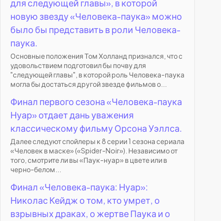
для следующей главы», в которой
новую звезду «Человека-паука» можно
было бы представить в роли Человека-
паука.
Основные положения Том Холланд признался, что с
удовольствием подготовил бы почву для
"следующей главы", в которой роль Человека-паука
могла бы достаться другой звезде фильмов о...
Финал первого сезона «Человека-паука
Нуар» отдает дань уважения
классическому фильму Орсона Уэллса.
Далее следуют спойлеры к 8 серии 1 сезона сериала
«Человек в маске» («Spider-Noir»). Независимо от
того, смотрите ли вы «Паук-нуар» в цвете или в
черно-белом...
Финал «Человека-паука: Нуар»:
Николас Кейдж о том, кто умрет, о
взрывных драках, о жертве Паука и о