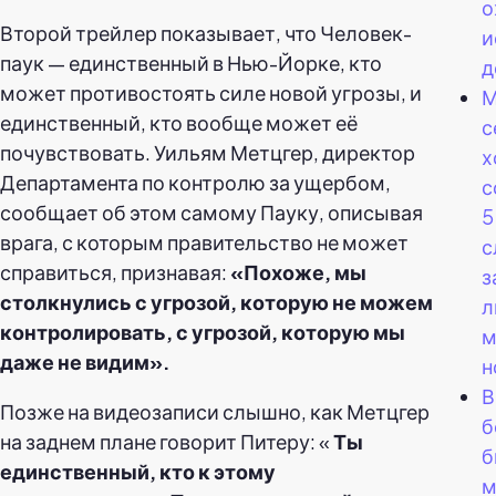
о
Второй трейлер показывает, что Человек-
и
паук — единственный в Нью-Йорке, кто
д
может противостоять силе новой угрозы, и
М
единственный, кто вообще может её
с
почувствовать. Уильям Метцгер, директор
х
Департамента по контролю за ущербом,
с
сообщает об этом самому Пауку, описывая
5
врага, с которым правительство не может
с
справиться, признавая:
«Похоже, мы
з
столкнулись с угрозой, которую не можем
л
контролировать, с угрозой, которую мы
м
даже не видим».
н
В
Позже на видеозаписи слышно, как Метцгер
б
на заднем плане говорит Питеру: «
Ты
б
единственный, кто к этому
м