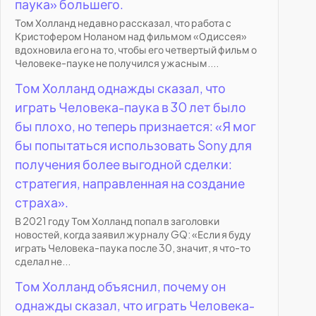
паука» большего.
Том Холланд недавно рассказал, что работа с
Кристофером Ноланом над фильмом «Одиссея»
вдохновила его на то, чтобы его четвертый фильм о
Человеке-пауке не получился ужасным....
Том Холланд однажды сказал, что
играть Человека-паука в 30 лет было
бы плохо, но теперь признается: «Я мог
бы попытаться использовать Sony для
получения более выгодной сделки:
стратегия, направленная на создание
страха».
В 2021 году Том Холланд попал в заголовки
новостей, когда заявил журналу GQ: «Если я буду
играть Человека-паука после 30, значит, я что-то
сделал не...
Том Холланд объяснил, почему он
однажды сказал, что играть Человека-