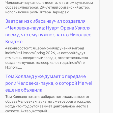
Человека-паука после десяти лет в этом культовом
образе супергероя. 29-летний британский актер,
исполняющий роль Питера Паркера с...
Завтрак из сибаса научил создателя
«Человека-паука: Нуар» Орена Узиэля
всему, что ему нужно знать о Николасе
Кейдже.
4 июня состоится церемония вручения наград
IndieWire Honors Spring 2026, на которой будут
отмечены создатели и звезды, ответственные за
создание лучших телесериалов года. IndieWire
Honors,...
Том Холланд уже думает о передаче
роли Человека-паука, о которой Marvel
еще не объявила.
Том Холланд пока не собирается отказываться от
образа Человека-паука, но уже говорит о том дне,
когда кто-то другой займет центральное место в
сюжете. Актер, который...