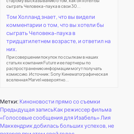
старому высказыванию о том, как он хотел бы
сыграть Человека-паука в свои 30...
Том Холланд знает, что вы видели
комментарии о том, что вы хотели бы
сыграть Человека-паука в
тридцатилетнем возрасте, и ответил на
них.
При совершении покупок по ссылкам в наших
статьях компания Future и ее партнеры по
распространению информации могут получать
комиссию. Источник: Sony Кинематографическая
вселенная Marvel невероятно...
Метки:
Киноновости прямо со съемки
Навигация
Предыдущая запись
Как режиссер фильма
«Голосовые сообщения для Изабель» Лия
по
Маккендрик добилась больших успехов, не
потеряв при этом свой голос.