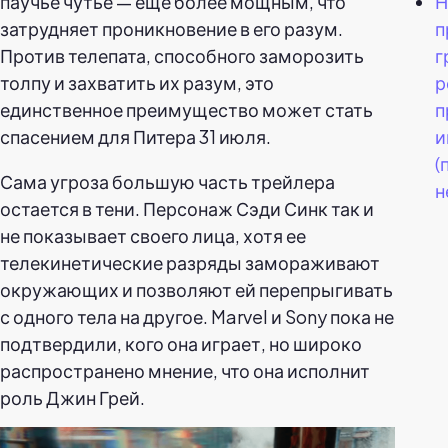
паучье чутье — еще более мощным, что
Н
затрудняет проникновение в его разум.
п
Против телепата, способного заморозить
г
толпу и захватить их разум, это
р
единственное преимущество может стать
п
спасением для Питера 31 июля.
и
(
Сама угроза большую часть трейлера
н
остается в тени. Персонаж Сэди Синк так и
не показывает своего лица, хотя ее
телекинетические разряды замораживают
окружающих и позволяют ей перепрыгивать
с одного тела на другое. Marvel и Sony пока не
подтвердили, кого она играет, но широко
распространено мнение, что она исполнит
роль Джин Грей.