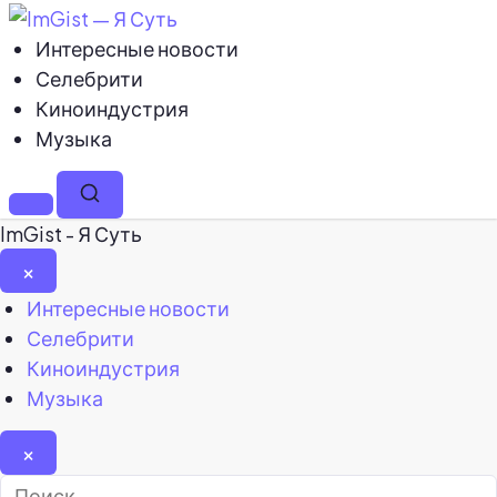
Интересные новости
Селебрити
Киноиндустрия
Музыка
Меню
Поиск
ImGist - Я Суть
×
Закрыть
Интересные новости
меню
Селебрити
Киноиндустрия
Музыка
×
Найти: