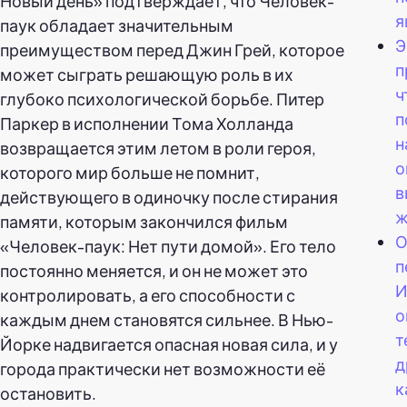
Новый день» подтверждает, что Человек-
я
паук обладает значительным
Э
преимуществом перед Джин Грей, которое
п
может сыграть решающую роль в их
ч
глубоко психологической борьбе. Питер
п
Паркер в исполнении Тома Холланда
н
возвращается этим летом в роли героя,
о
которого мир больше не помнит,
в
действующего в одиночку после стирания
ж
памяти, которым закончился фильм
О
«Человек-паук: Нет пути домой». Его тело
п
постоянно меняется, и он не может это
И
контролировать, а его способности с
о
каждым днем становятся сильнее. В Нью-
т
Йорке надвигается опасная новая сила, и у
д
города практически нет возможности её
к
остановить.