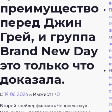
я
преимущество
П
п
перед Джин
п
ж
Грей, и группа
м
з
Brand New Day
л
ч
это только что
я
Н
доказала.
н
н
о
19.06.2026
Имжист
0
ч
г
Второй трейлер фильма «Человек-паук:
н