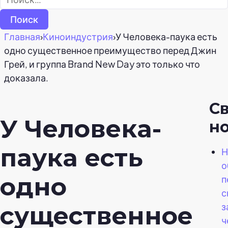
Главная
›
Киноиндустрия
›
У Человека-паука есть
одно существенное преимущество перед Джин
Грей, и группа Brand New Day это только что
доказала.
С
У Человека-
н
паука есть
Н
о
одно
п
с
з
существенное
ч