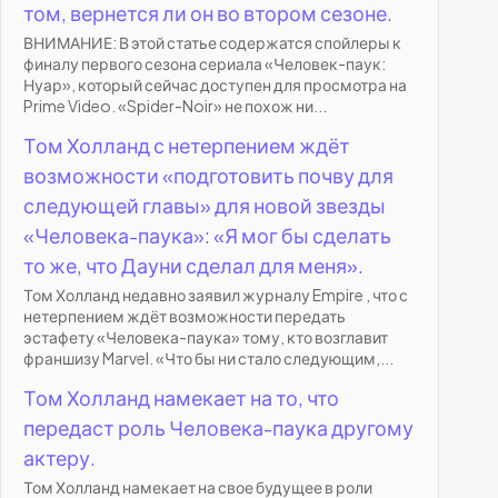
том, вернется ли он во втором сезоне.
ВНИМАНИЕ: В этой статье содержатся спойлеры к
финалу первого сезона сериала «Человек-паук:
Нуар», который сейчас доступен для просмотра на
Prime Video. «Spider-Noir» не похож ни...
Том Холланд с нетерпением ждёт
возможности «подготовить почву для
следующей главы» для новой звезды
«Человека-паука»: «Я мог бы сделать
то же, что Дауни сделал для меня».
Том Холланд недавно заявил журналу Empire , что с
нетерпением ждёт возможности передать
эстафету «Человека-паука» тому, кто возглавит
франшизу Marvel. «Что бы ни стало следующим,...
Том Холланд намекает на то, что
передаст роль Человека-паука другому
актеру.
Том Холланд намекает на свое будущее в роли