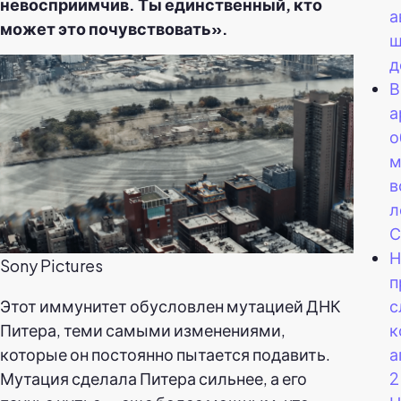
невосприимчив. Ты единственный, кто
а
может это почувствовать».
ш
д
В
а
о
м
в
л
С
Н
Sony Pictures
п
Этот иммунитет обусловлен мутацией ДНК
с
Питера, теми самыми изменениями,
к
которые он постоянно пытается подавить.
а
Мутация сделала Питера сильнее, а его
2