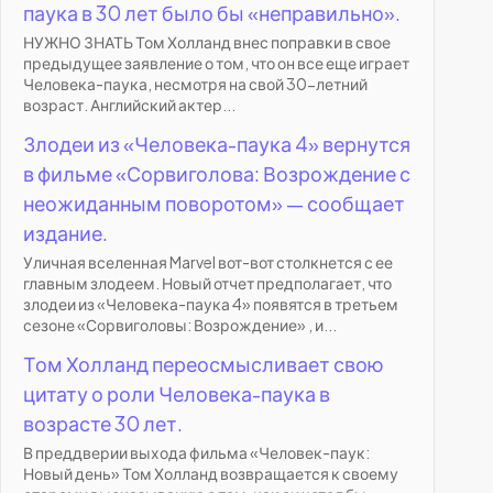
паука в 30 лет было бы «неправильно».
НУЖНО ЗНАТЬ Том Холланд внес поправки в свое
предыдущее заявление о том, что он все еще играет
Человека-паука, несмотря на свой 30-летний
возраст. Английский актер...
Злодеи из «Человека-паука 4» вернутся
в фильме «Сорвиголова: Возрождение с
неожиданным поворотом» — сообщает
издание.
Уличная вселенная Marvel вот-вот столкнется с ее
главным злодеем. Новый отчет предполагает, что
злодеи из «Человека-паука 4» появятся в третьем
сезоне «Сорвиголовы: Возрождение» , и...
Том Холланд переосмысливает свою
цитату о роли Человека-паука в
возрасте 30 лет.
В преддверии выхода фильма «Человек-паук:
Новый день» Том Холланд возвращается к своему