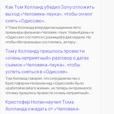
Как Том Холланд убедил Sony отложить
выход «Человека-паука», чтобы он мог
снять «Одиссею».
У Тома Холланда впереди насыщенное лето:
премьеры фильмов «Человек-паук: Новый день» и
«Одиссея» состоятся с разницей в две недели. Но
чтобы обе премьеры состоялись, актеру...
Тому Холланду пришлось провести
«очень неприятный» разговор о датах
съемок «Человека-паука», чтобы
успеть сняться в «Одиссее».
Том Холланд говорил, что сотрудничество с
Кристофером Ноланом над «Одиссеей» было
«работой всей его жизни», но теперь он признался,
что ему пришлось провести «очень неприятный»...
Кристофер Нолан научил Тома
Холланда ожидать от «Человека-