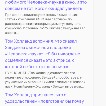
любимого Человека-паука в кино, и это
совсем не тот, кого я ожидал увидеть.
При совершении покупок по ссылкам в наших
статьях компания Future и ее партнеры по
распространению информации могут получать
комиссию. Источник: Sony Николас Кейдж назвал
своего...
Том Холланд вспомнил, что сказал
Зендае на съемочной площадке
«Человека-паука»: «Я бы никогда не
осмелился сказать это актрисе, с
которой не был в отношениях».
НУЖНО ЗНАТЬ Том Холланд считает, что его
реальные отношения с Зендаей способствовали
улучшению их экранной химии в фильме «Человек-
паук: Новый день». Холланд и Зендая выразили...
Том Холланд признался, что с
удовольствием «подготовил бы почву