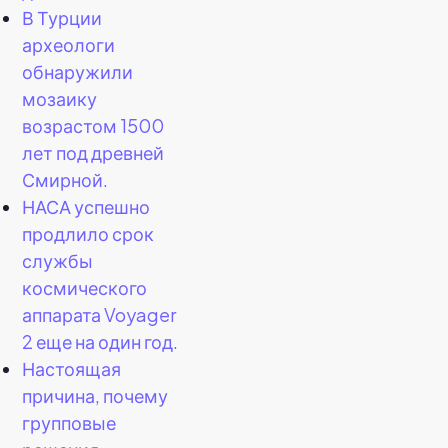
В Турции
археологи
обнаружили
мозаику
возрастом 1500
лет под древней
Смирной.
НАСА успешно
продлило срок
службы
космического
аппарата Voyager
2 еще на один год.
Настоящая
причина, почему
групповые