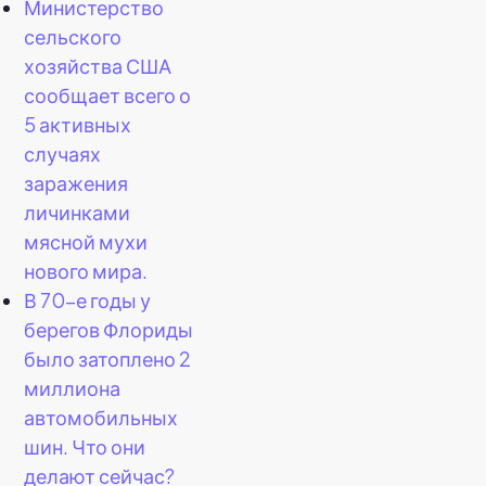
Министерство
сельского
хозяйства США
сообщает всего о
5 активных
случаях
заражения
личинками
мясной мухи
нового мира.
В 70-е годы у
берегов Флориды
было затоплено 2
миллиона
автомобильных
шин. Что они
делают сейчас?