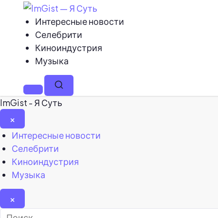
Интересные новости
Селебрити
Киноиндустрия
Музыка
Меню
Поиск
ImGist - Я Суть
×
Закрыть
Интересные новости
меню
Селебрити
Киноиндустрия
Музыка
×
Найти: