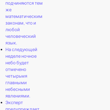
подчиняются тем
же
математическим
законам, что и
любой
человеческий
язык.
На следующей
неделе ночное
небо будет
отмечено
четырьмя
главными
небесными
явлениями.
Эксперт
предупреждает,