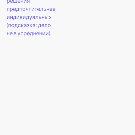
решения
предпочтительнее
индивидуальных
(подсказка: дело
не в усреднении).