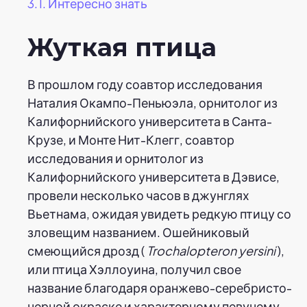
3.1.
Интересно знать
Жуткая птица
В прошлом году соавтор исследования
Наталия Окампо-Пеньюэла, орнитолог из
Калифорнийского университета в Санта-
Крузе, и Монте Нит-Клегг, соавтор
исследования и орнитолог из
Калифорнийского университета в Дэвисе,
провели несколько часов в джунглях
Вьетнама, ожидая увидеть редкую птицу со
зловещим названием. Ошейниковый
смеющийся дрозд (
Trochalopteron yersini
),
или птица Хэллоуина, получил свое
название благодаря оранжево-серебристо-
черной окраске и характерному певучему