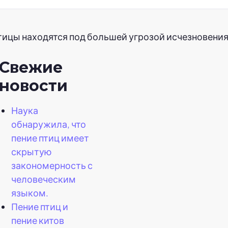
тицы находятся под большей угрозой исчезновения
Свежие
новости
Наука
обнаружила, что
пение птиц имеет
скрытую
закономерность с
человеческим
языком.
Пение птиц и
пение китов