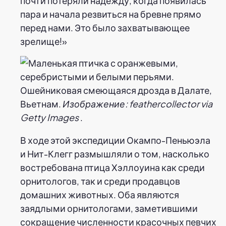
почти потеряли надежду, когда появилась
пара и начала резвиться на бревне прямо
перед нами. Это было захватывающее
зрелище!»
Ошейниковая смеющаяся дрозда в Далате,
Вьетнам.
Изображение: feathercollector via
Getty Images
.
В ходе этой экспедиции Окампо-Пеньюэла
и Нит-Клегг размышляли о том, насколько
востребована птица Хэллоуина как среди
орнитологов, так и среди продавцов
домашних животных. Оба являются
заядлыми орнитологами, заметившими
сокращение численности красочных певчих