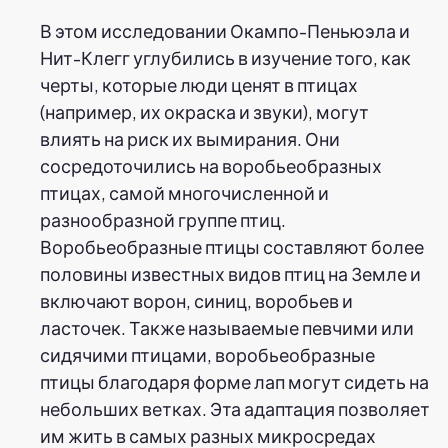
В этом исследовании Окампо-Пеньюэла и
Нит-Клегг углубились в изучение того, как
черты, которые люди ценят в птицах
(например, их окраска и звуки), могут
влиять на риск их вымирания. Они
сосредоточились на воробьеобразных
птицах, самой многочисленной и
разнообразной группе птиц.
Воробьеобразные птицы составляют более
половины известных видов птиц на Земле и
включают ворон, синиц, воробьев и
ласточек. Также называемые певчими или
сидячими птицами, воробьеобразные
птицы благодаря форме лап могут сидеть на
небольших ветках. Эта адаптация позволяет
им жить в самых разных микросредах