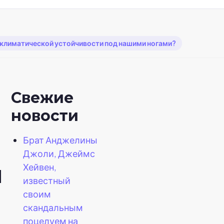
 климатической устойчивости под нашими ногами?
Свежие
новости
Брат Анджелины
Джоли, Джеймс
й
Хейвен,
известный
своим
скандальным
поцелуем на