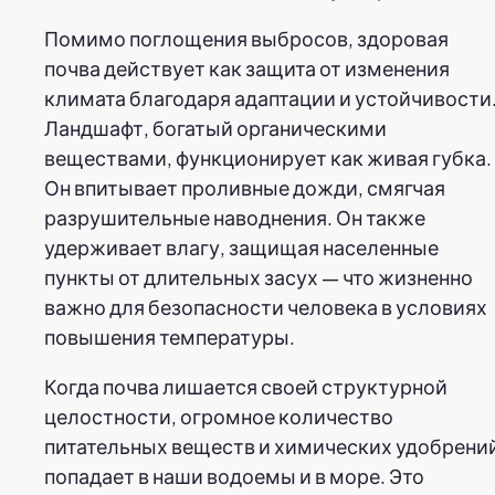
Помимо поглощения выбросов, здоровая
почва действует как защита от изменения
климата благодаря адаптации и устойчивости
Ландшафт, богатый органическими
веществами, функционирует как живая губка.
Он впитывает проливные дожди, смягчая
разрушительные наводнения. Он также
удерживает влагу, защищая населенные
пункты от длительных засух — что жизненно
важно для безопасности человека в условиях
повышения температуры.
Когда почва лишается своей структурной
целостности, огромное количество
питательных веществ и химических удобрени
попадает в наши водоемы и в море. Это