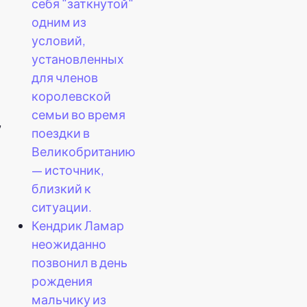
себя "заткнутой"
одним из
условий,
установленных
для членов
королевской
семьи во время
,
поездки в
Великобританию
— источник,
близкий к
ситуации.
Кендрик Ламар
неожиданно
позвонил в день
рождения
мальчику из