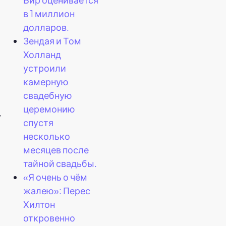
в 1 миллион
долларов.
Зендая и Том
Холланд
устроили
камерную
свадебную
церемонию
у
спустя
несколько
месяцев после
тайной свадьбы.
«Я очень о чём
жалею»: Перес
Хилтон
откровенно