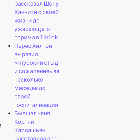
рассказал Шону
Ханнити о своей
жизни до
.
ужасающего
стрима в TikTok.
Перес Хилтон
выразил
«глубокий стыд
и сожаление» за
несколько
месяцев до
своей
госпитализации.
Бывшая няня
Кортни
й
Кардашьян
расставила все