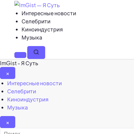
Интересные новости
Селебрити
Киноиндустрия
Музыка
Меню
Поиск
ImGist - Я Суть
×
Закрыть
Интересные новости
меню
Селебрити
Киноиндустрия
Музыка
×
Найти: