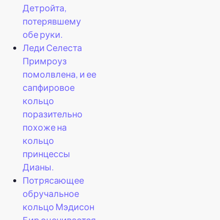
Детройта,
потерявшему
обе руки.
Леди Селеста
Примроуз
помолвлена, и ее
сапфировое
кольцо
поразительно
похоже на
кольцо
принцессы
Дианы.
Потрясающее
обручальное
кольцо Мэдисон
Бир оценивается