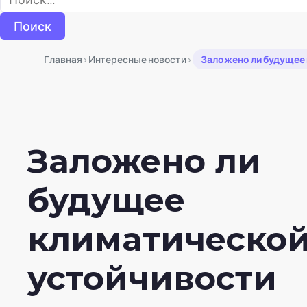
›
›
Главная
Интересные новости
Заложено ли будущее
Заложено ли
будущее
климатическо
устойчивости