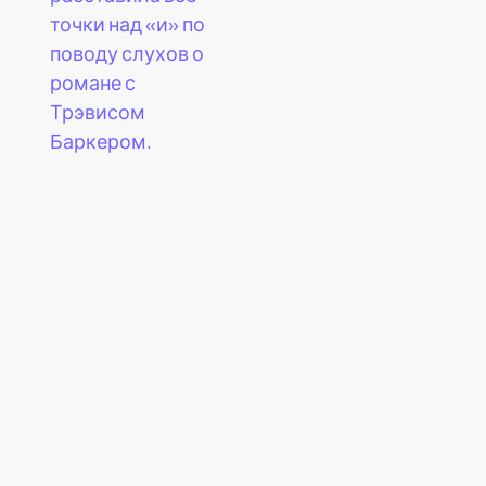
точки над «и» по
поводу слухов о
романе с
Трэвисом
Баркером.