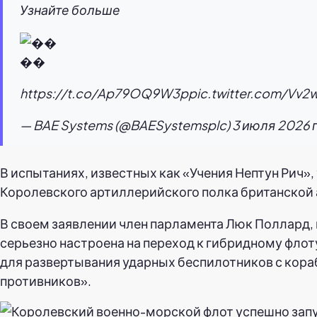
Узнайте больше
��
https://t.co/Ap79OQ9W3ppic.twitter.com/Vv2w
— BAE Systems (@BAESystemsplc) 3 июля 2026 г
В испытаниях, известных как «Учения Нептун Рич
Королевского артиллерийского полка британской 
В своем заявлении член парламента Люк Поллард,
серьезно настроена на переход к гибридному фло
для развертывания ударных беспилотников с кора
противников».