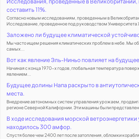
Исследования, проведенные в Великобритании, 
составить 11%.
Согласно новым исследованиям, проведенным в Великобритан
Исследование, проведенное под руководством Университета Х
Заложено ли будущее климатической устойчив
Мы часто ищем решения климатических проблем в небе. Мы о
самых...
Вот как явление Эль-Ниньо повлияет на будуще
Начиная с конца 1970-х годов, глобальная температура поверх
явлением...
Будущее долины Напа раскрыто в антиутопическ
места.
Внедрение автономных систем управления урожаем, продвиг
регионе Северной Калифорнии. Эти машины были представлены
В ходе исследования морской ветроэнергетики 
находилось 300 амфор.
Спустя более чем 2400 лет после затопления, обломки корабл