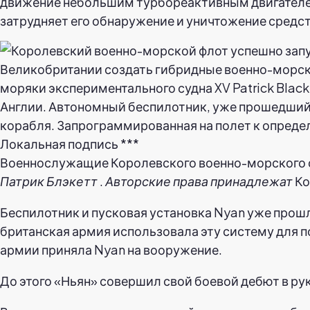
движение небольшим турбореактивным двигателем
затрудняет его обнаружение и уничтожение средс
Военнослужащие Королевского военно-морского фло
Патрик Блэкетт
.
Авторские права принадлежат
Ко
Беспилотник и пусковая установка Nyan уже прошл
британская армия использовала эту систему для 
армии приняла Nyan на вооружение.
До этого «Ньян» совершил свой боевой дебют в ру