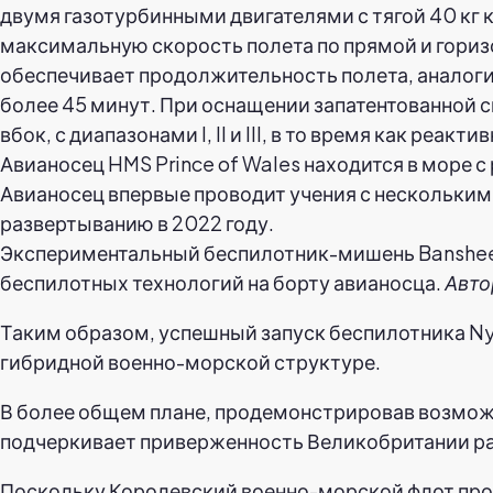
Экспериментальный беспилотник-мишень Banshee 
беспилотных технологий на борту авианосца.
Авто
Таким образом, успешный запуск беспилотника Ny
гибридной военно-морской структуре.
В более общем плане, продемонстрировав возмож
подчеркивает приверженность Великобритании р
Поскольку Королевский военно-морской флот про