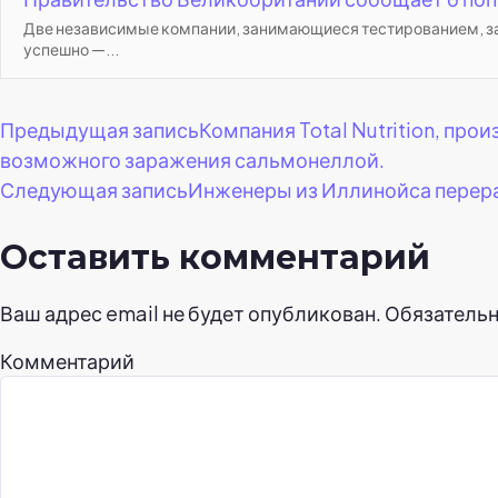
Две независимые компании, занимающиеся тестированием, зая
успешно —...
Навигация
Предыдущая запись
Компания Total Nutrition, пр
возможного заражения сальмонеллой.
по
Следующая запись
Инженеры из Иллинойса перера
записям
Оставить комментарий
Ваш адрес email не будет опубликован.
Обязатель
Комментарий