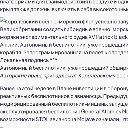
платформами для взаимодействия в воздухе и од
крыл также должны включать в себя высокоточные
Автономный беспилотник, уже прошедший обширные
Авторские права принадлежат Королевскому
воен
Ранее на этой неделе в Плане инвестиций в оборо
реактивных беспилотников с авианосца. Предыдущ
модифицированный беспилотник-мишень, запуще
эксплуатировался беспилотник General Atomics Mo
возможности STOL авианосца Mojave означали, что