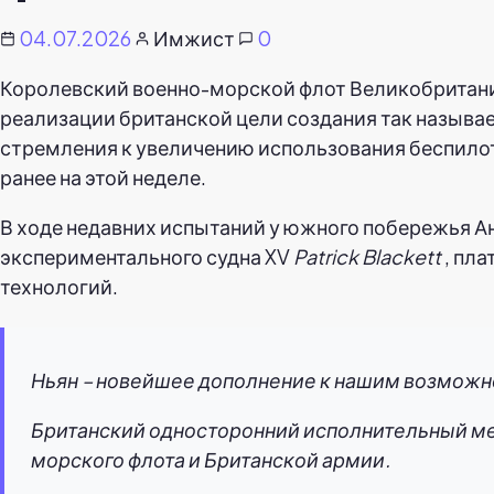
04.07.2026
Имжист
0
Королевский военно-морской флот Великобритании
реализации британской цели создания так называ
стремления к увеличению использования беспилот
ранее на этой неделе.
В ходе недавних испытаний у южного побережья А
экспериментального судна XV
Patrick Blackett
, пл
технологий.
Ньян – новейшее дополнение к нашим возможн
Британский односторонний исполнительный мех
морского флота и Британской армии.