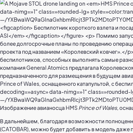
Prince of Wales, оснащенного катапультой, с бесп
decoding=»async» data-nimg=»1″ class=»rounded-lg
—/YXBwaWQ9aGlnaGxhbmRlcjt3PTk2MDtoPTU0MDtjZ
Изображение авианосца HMS
Prince of Wales,
оснащ
В дальнейшем, благодаря возможности полноценн
(CATOBAR), можно будет добавить в модель даже