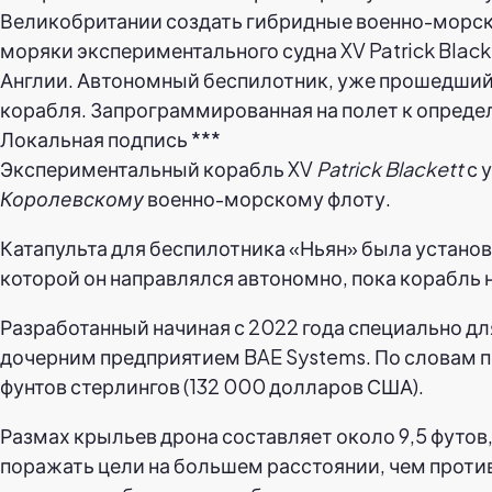
Экспериментальный корабль XV
Patrick Blackett
с 
Королевскому
военно-морскому флоту.
Катапульта для беспилотника «Ньян» была установ
которой он направлялся автономно, пока корабль 
Разработанный начиная с 2022 года специально дл
дочерним предприятием BAE Systems. По словам п
фунтов стерлингов (132 000 долларов США).
Размах крыльев дрона составляет около 9,5 футов,
поражать цели на большем расстоянии, чем против