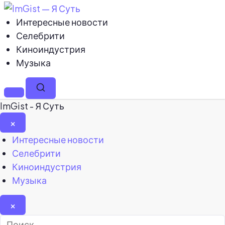
Интересные новости
Селебрити
Киноиндустрия
Музыка
Меню
Поиск
ImGist - Я Суть
×
Закрыть
Интересные новости
меню
Селебрити
Киноиндустрия
Музыка
×
Найти: