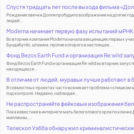
Спустя тридцать лет после выхода фильма «Дол
Рождение овечки Долли пробудило воображение на долгие год
людей...
Moderna начинает первую фазу испытаний мРНК
Во вторник компания Moderna начала вакцинацию первых уча
Бундибугйо, штамма, против которого в настоящее...
Фонд Bezos Earth Fund и организация Re:wild з
Фонд Bezos Earth Fund и организация Re:wild во вторник запу
находящихся...
В отличие от людей, муравьи лучше работают в 
В совместных проектах часто возникает проблема «слишком м
под контроля. Недавно, наблюдая...
Не распространяйте фейковые изображения бел
Пока известная в интернете мать белоголового орла по кличк
миллионы,...
Телескоп Уэбба обнаружил криминалистические