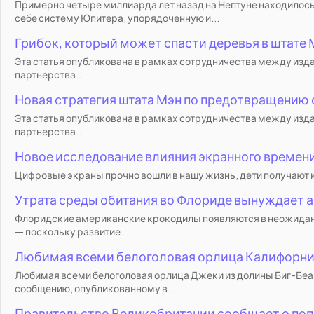
Примерно четыре миллиарда лет назад на Нептуне находилос
себе систему Юпитера, упорядоченную и...
Грибок, который может спасти деревья в штате 
Эта статья опубликована в рамках сотрудничества между изда
партнерства...
Новая стратегия штата Мэн по предотвращению 
Эта статья опубликована в рамках сотрудничества между изда
партнерства...
Новое исследование влияния экранного времени
Цифровые экраны прочно вошли в нашу жизнь, дети получают к 
Утрата среды обитания во Флориде вынуждает а
Флоридские американские крокодилы появляются в неожиданн
— поскольку развитие...
Любимая всеми белоголовая орлица Калифорнии
Любимая всеми белоголовая орлица Джеки из долины Биг-Беар
сообщению, опубликованному в...
Правительство Великобритании сообщает о поп