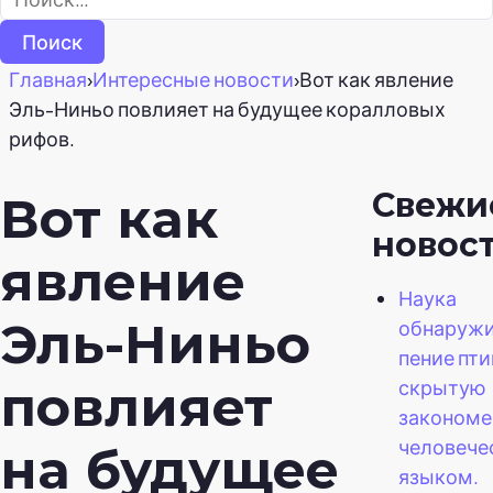
Главная
›
Интересные новости
›
Вот как явление
Эль-Ниньо повлияет на будущее коралловых
рифов.
Свежи
Вот как
новос
явление
Наука
Эль-Ниньо
обнаружи
пение пт
скрытую
повлияет
закономе
человече
на будущее
языком.