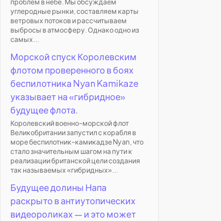
проблем в небе. Мы обсуждаем
углеродные рынки, составляем карты
ветровых потоков и рассчитываем
выбросы в атмосферу. Однако одно из
самых...
Морской спуск Королевским
флотом проверенного в боях
беспилотника Nyan Kamikaze
указывает на «гибридное»
будущее флота.
Королевский военно-морской флот
Великобритании запустил с корабля в
море беспилотник-камикадзе Nyan, что
стало значительным шагом на пути к
реализации британской цели создания
так называемых «гибридных»...
Будущее долины Напа
раскрыто в антиутопических
видеороликах — и это может