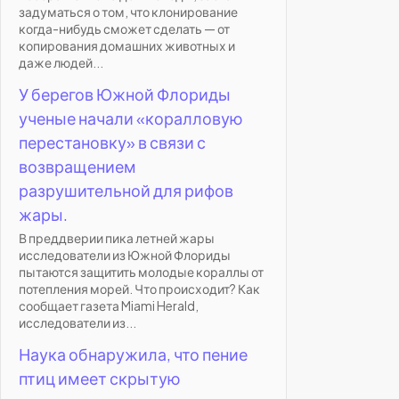
задуматься о том, что клонирование
когда-нибудь сможет сделать — от
копирования домашних животных и
даже людей...
У берегов Южной Флориды
ученые начали «коралловую
перестановку» в связи с
возвращением
разрушительной для рифов
жары.
В преддверии пика летней жары
исследователи из Южной Флориды
пытаются защитить молодые кораллы от
потепления морей. Что происходит? Как
сообщает газета Miami Herald,
исследователи из...
Наука обнаружила, что пение
птиц имеет скрытую