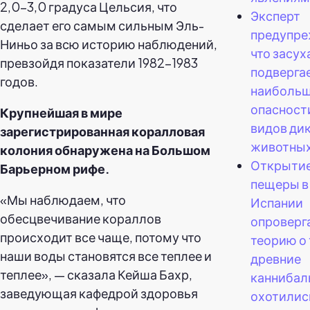
2,0–3,0 градуса Цельсия, что
Эксперт
сделает его самым сильным Эль-
предупре
Ниньо за всю историю наблюдений,
что засух
превзойдя показатели 1982–1983
подверга
годов.
наиболь
опасности
Крупнейшая в мире
видов ди
зарегистрированная коралловая
животных
колония обнаружена на Большом
Открыти
Барьерном рифе.
пещеры в
«Мы наблюдаем, что
Испании
обесцвечивание кораллов
опроверг
происходит все чаще, потому что
теорию о 
наши воды становятся все теплее и
древние
теплее», — сказала Кейша Бахр,
канниба
заведующая кафедрой здоровья
охотилис