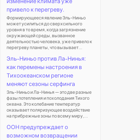
изменение климата уже
привело к перегреву.
Формирующееся явление Эль-Ниньо
может усилиться до сверхсильного
уровня в то время, когда загрязнение
окружающей среды, вызванное
деятельностью человека, уже привело к
перегреву планеты, что вызывает...
Эль-Ниньо против Ла-Нинья:
как перемены настроения в
Тихоокеанском регионе
меняют сезоны серфинга
Эль-Ниньо и Ла-Нинья — это две разные
фазы потепления и похолодания Тихого
океана. Это колебание температур
оказывает поляризующее воздействие
на прибрежные зоны по всему миру,...
ООН предупреждает о
возможном возвращении