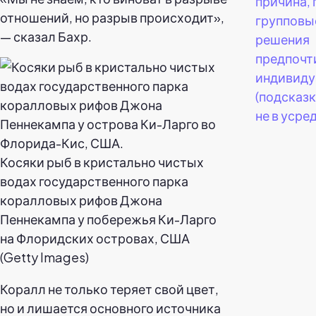
причина,
отношений, но разрыв происходит»,
групповы
— сказал Бахр.
решения
предпочт
индивиду
(подсказк
не в усре
Косяки рыб в кристально чистых
водах государственного парка
коралловых рифов Джона
Пеннекампа у побережья Ки-Ларго
на Флоридских островах, США
(Getty Images)
Коралл не только теряет свой цвет,
но и лишается основного источника