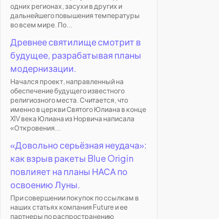
одних регионах, засухи в других и
дальнейшего повышения температуры
во всем мире. По...
Древнее святилище смотрит в
будущее, разрабатывая планы
модернизации.
Начался проект, направленный на
обеспечение будущего известного
религиозного места. Считается, что
именно в церкви Святого Юлиана в конце
XIV века Юлиана из Норвича написала
«Откровения...
«Довольно серьёзная неудача»:
как взрыв ракеты Blue Origin
повлияет на планы НАСА по
освоению Луны.
При совершении покупок по ссылкам в
наших статьях компания Future и ее
партнеры по распространению