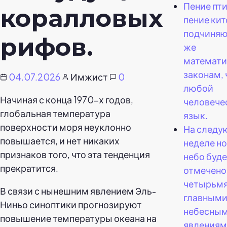
Пение пти
коралловых
пение кит
подчиняю
рифов.
же
математ
законам, 
04.07.2026
Имжист
0
любой
Начиная с конца 1970-х годов,
человече
глобальная температура
язык.
поверхности моря неуклонно
На след
повышается, и нет никаких
неделе н
признаков того, что эта тенденция
небо буд
прекратится.
отмечено
четырьм
В связи с нынешним явлением Эль-
главным
Ниньо синоптики прогнозируют
небесны
повышение температуры океана на
явлениям