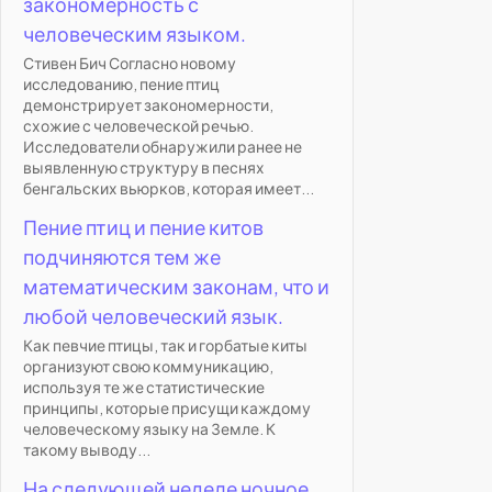
закономерность с
человеческим языком.
Стивен Бич Согласно новому
исследованию, пение птиц
демонстрирует закономерности,
схожие с человеческой речью.
Исследователи обнаружили ранее не
выявленную структуру в песнях
бенгальских вьюрков, которая имеет...
Пение птиц и пение китов
подчиняются тем же
математическим законам, что и
любой человеческий язык.
Как певчие птицы, так и горбатые киты
организуют свою коммуникацию,
используя те же статистические
принципы, которые присущи каждому
человеческому языку на Земле. К
такому выводу...
На следующей неделе ночное