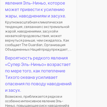
явления Эль-Ниньо, которое
может привести к усилению
жары, наводнениям и засухе.
Крупномасштабная климатическая
тенденция, связанная с экстремальной
жарой, наводнениями, засухой и
нехваткой продовольствия, может
вернуться раньше, чем ожидалось. Как
сообщает The Guardian, Организация
Объединенных Наций предупреждает,...
Вероятность редкого явления
«Супер Эль-Ниньо» возрастает
по мере того, как потепление
Тихого океана усиливает
опасения по поводу наводнений
и засух.
Возможно, приближается редкое и
особенно интенсивное явление Эль-
Ниньо, повышающее риск наводнений в