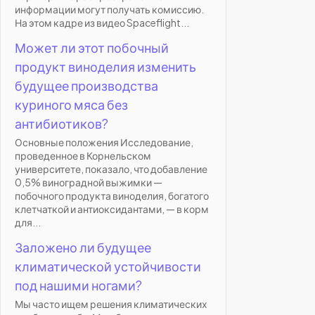
информации могут получать комиссию.
На этом кадре из видео Spaceflight...
Может ли этот побочный
продукт виноделия изменить
будущее производства
куриного мяса без
антибиотиков?
Основные положения Исследование,
проведенное в Корнельском
университете, показало, что добавление
0,5% виноградной выжимки —
побочного продукта виноделия, богатого
клетчаткой и антиоксидантами, — в корм
для...
Заложено ли будущее
климатической устойчивости
под нашими ногами?
Мы часто ищем решения климатических