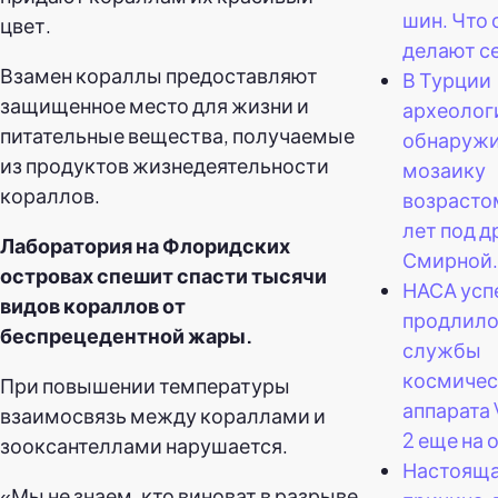
шин. Что 
цвет.
делают с
Взамен кораллы предоставляют
В Турции
защищенное место для жизни и
археолог
питательные вещества, получаемые
обнаруж
из продуктов жизнедеятельности
мозаику
кораллов.
возрасто
лет под д
Лаборатория на Флоридских
Смирной.
островах спешит спасти тысячи
НАСА усп
видов кораллов от
продлило
беспрецедентной жары.
службы
космичес
При повышении температуры
аппарата
взаимосвязь между кораллами и
2 еще на 
зооксантеллами нарушается.
Настоящ
«Мы не знаем, кто виноват в разрыве