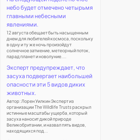
небо будет отмечено четырьмя
главными небесными
явлениями.
12 августа обещает быть насыщенным
днем для любителей космоса, поскольку
в одну и ту же ночь произойдут
солнечное затмение, метеорный поток,
парад планет и новолуние....
Эксперт предупреждает, что
засуха подвергает наибольшей
опасности эти 5 видов диких
животных.
Автор: Лорен Уилкин Эксперт из
организации The Wildlife Trusts раскрыл
истинные масштабы ущерба, который
засуха наносит дикой природе
Великобритании, и назвал пять видов,
находящихся под...