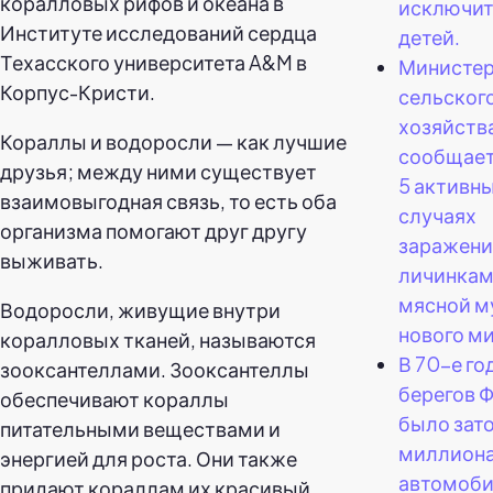
коралловых рифов и океана в
исключит
Институте исследований сердца
детей.
Техасского университета A&M в
Министер
Корпус-Кристи.
сельског
хозяйств
Кораллы и водоросли — как лучшие
сообщает
друзья; между ними существует
5 активн
взаимовыгодная связь, то есть оба
случаях
организма помогают друг другу
заражени
выживать.
личинка
мясной м
Водоросли, живущие внутри
нового ми
коралловых тканей, называются
В 70-е го
зооксантеллами. Зооксантеллы
берегов 
обеспечивают кораллы
было зат
питательными веществами и
миллион
энергией для роста. Они также
автомоб
придают кораллам их красивый