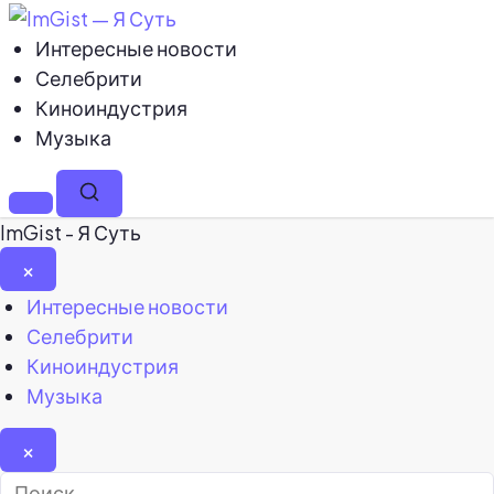
Интересные новости
Селебрити
Киноиндустрия
Музыка
Меню
Поиск
ImGist - Я Суть
×
Закрыть
Интересные новости
меню
Селебрити
Киноиндустрия
Музыка
×
Найти: