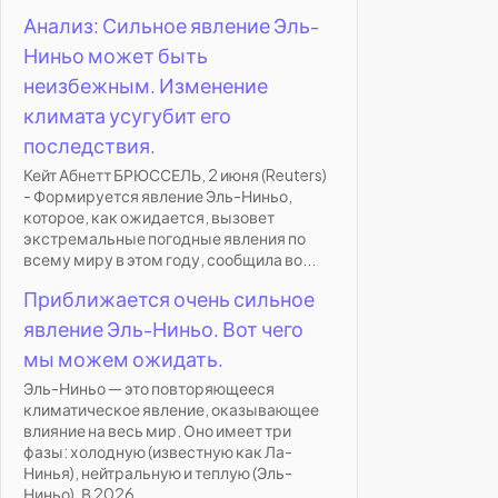
Анализ: Сильное явление Эль-
Ниньо может быть
неизбежным. Изменение
климата усугубит его
последствия.
Кейт Абнетт БРЮССЕЛЬ, 2 июня (Reuters)
- Формируется явление Эль-Ниньо,
которое, как ожидается, вызовет
экстремальные погодные явления по
всему миру в этом году, сообщила во...
Приближается очень сильное
явление Эль-Ниньо. Вот чего
мы можем ожидать.
Эль-Ниньо — это повторяющееся
климатическое явление, оказывающее
влияние на весь мир. Оно имеет три
фазы: холодную (известную как Ла-
Нинья), нейтральную и теплую (Эль-
Ниньо). В 2026...