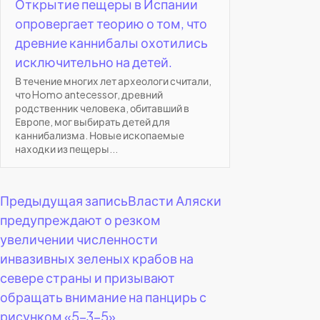
Открытие пещеры в Испании
опровергает теорию о том, что
древние каннибалы охотились
исключительно на детей.
В течение многих лет археологи считали,
что Homo antecessor, древний
родственник человека, обитавший в
Европе, мог выбирать детей для
каннибализма. Новые ископаемые
находки из пещеры...
Навигация
Предыдущая запись
Власти Аляски
предупреждают о резком
по
увеличении численности
инвазивных зеленых крабов на
записям
севере страны и призывают
обращать внимание на панцирь с
рисунком «5-3-5».