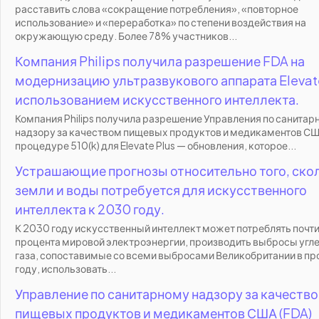
расставить слова «сокращение потребления», «повторное
использование» и «переработка» по степени воздействия на
окружающую среду. Более 78% участников...
Компания Philips получила разрешение FDA на
модернизацию ультразвукового аппарата Elevate
использованием искусственного интеллекта.
Компания Philips получила разрешение Управления по санитар
надзору за качеством пищевых продуктов и медикаментов США
процедуре 510(k) для Elevate Plus — обновления, которое...
Устрашающие прогнозы относительно того, ско
земли и воды потребуется для искусственного
интеллекта к 2030 году.
К 2030 году искусственный интеллект может потреблять почти
процента мировой электроэнергии, производить выбросы угл
газа, сопоставимые со всеми выбросами Великобритании в п
году, использовать...
Управление по санитарному надзору за качеств
пищевых продуктов и медикаментов США (FDA)