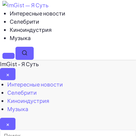
Интересные новости
Селебрити
Киноиндустрия
Музыка
Меню
Поиск
ImGist - Я Суть
×
Закрыть
Интересные новости
меню
Селебрити
Киноиндустрия
Музыка
×
Найти: