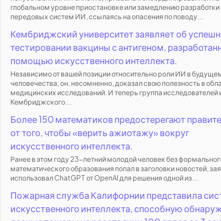
глобальном уровне приостановке или замедлению разработки
передовых систем ИИ, ссылаясь на опасения по поводу...
Кембриджский университет заявляет об успеш
тестировании вакцины с антигеном, разработан
помощью искусственного интеллекта.
Независимо от вашей позиции относительно роли ИИ в будуще
человечества, он, несомненно, доказал свою полезность в обл
медицинских исследований. И теперь группа исследователей 
Кембриджского...
Более 150 математиков предостерегают правит
от того, чтобы «верить ажиотажу» вокруг
искусственного интеллекта.
Ранее в этом году 23-летний молодой человек без формальног
математического образования попал в заголовки новостей, зая
использовал ChatGPT от OpenAI для решения одной из...
Пожарная служба Калифорнии представила сис
искусственного интеллекта, способную обнару