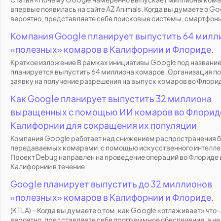
впервые появилась на сайте AZ Animals. Когда вы думаете о Go
вероятно, представляете себе поисковые системы, смартфоны
Компания Google планирует выпустить 64 милл
«полезных» комаров в Калифорнии и Флориде.
Краткое изложение В рамках инициативы Google под названи
планируется выпустить 64 миллиона комаров. Организация п
заявку на получение разрешения на выпуск комаров во Флорид
Как Google планирует выпустить 32 миллиона
выращенных с помощью ИИ комаров во Флорид
Калифорнии для сокращения их популяции
Компания Google работает над снижением распространения б
передаваемых комарами, с помощью искусственного интелле
Проект Debug направлен на проведение операций во Флориде 
Калифорнии в течение...
Google планирует выпустить до 32 миллионов
«полезных» комаров в Калифорнии и Флориде.
(KTLA) – Когда вы думаете о том, как Google «отлаживает» что-
вероятно, представляете себе программное обеспечение, а н