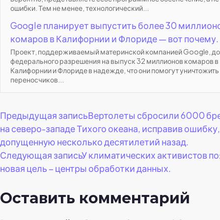
ошибки. Тем не менее, технологический...
Google планирует выпустить более 30 миллион
комаров в Калифорнии и Флориде — вот почему.
Проект, поддерживаемый материнской компанией Google, д
федерального разрешения на выпуск 32 миллионов комаров в
Калифорнии и Флориде в надежде, что они помогут уничтожить
переносчиков...
Навигация
Предыдущая запись
Вертолеты сбросили 6000 бре
на северо-западе Тихого океана, исправив ошибку,
по
допущенную несколько десятилетий назад.
Следующая запись
У климатических активистов п
записям
новая цель – центры обработки данных.
Оставить комментарий