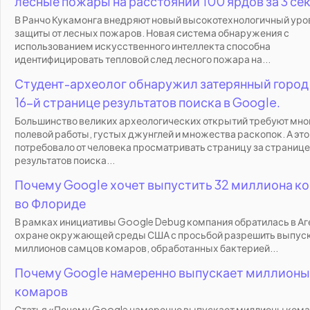
лесные пожары на расстоянии 100 ярдов за 3 се
В Ранчо Кукамонга внедряют новый высокотехнологичный уро
защиты от лесных пожаров. Новая система обнаружения с
использованием искусственного интеллекта способна
идентифицировать тепловой след лесного пожара на...
Студент-археолог обнаружил затерянный город
16-й странице результатов поиска в Google.
Большинство великих археологических открытий требуют мно
полевой работы, густых джунглей и множества раскопок. А эт
потребовало от человека просматривать страницу за страниц
результатов поиска...
Почему Google хочет выпустить 32 миллиона к
во Флориде
В рамках инициативы Google Debug компания обратилась в Аг
охране окружающей среды США с просьбой разрешить выпуск
миллионов самцов комаров, обработанных бактерией...
Почему Google намеренно выпускает миллионы
комаров
Статья «Почему Google намеренно выпускает миллионы ком