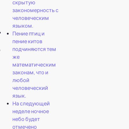
скрытую
закономерность с
человеческим
языком.
—
Пение птиц и
пение китов
ь
подчиняются тем
же
математическим
законам, что и
любой
человеческий
язык.
На следующей
неделе ночное
небо будет
отмечено