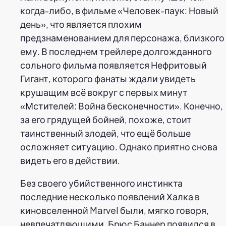
когда-либо, в фильме «Человек-паук: Новый
день», что является плохим
предзнаменованием для персонажа, близкого
ему. В последнем трейлере долгожданного
сольного фильма появляется Нефритовый
Гигант, которого фанаты ждали увидеть
крушащим всё вокруг с первых минут
«Мстителей: Война бесконечности». Конечно,
за его грядущей бойней, похоже, стоит
таинственный злодей, что ещё больше
осложняет ситуацию. Однако приятно снова
видеть его в действии.
Без своего убийственного инстинкта
последние несколько появлений Халка в
киновселенной Marvel были, мягко говоря,
невпечатляющими. Брюс Баннер появился в