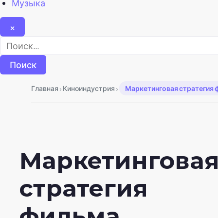
Музыка
×
Найти:
›
›
Главная
Киноиндустрия
Маркетинговая стратегия ф
Маркетингова
стратегия
фильма