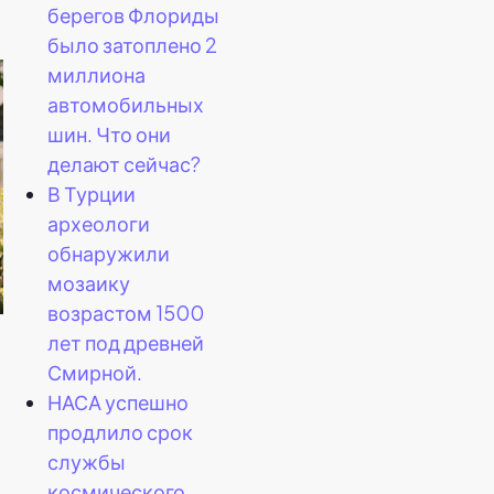
берегов Флориды
было затоплено 2
миллиона
автомобильных
шин. Что они
делают сейчас?
В Турции
археологи
обнаружили
мозаику
возрастом 1500
лет под древней
Смирной.
НАСА успешно
продлило срок
службы
космического