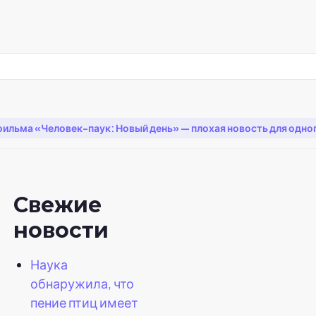
ильма «Человек-паук: Новый день» — плохая новость для одного
Свежие
я
новости
Наука
обнаружила, что
пение птиц имеет