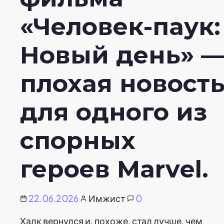
«Человек-паук:
Новый день» 
плохая новост
для одного из
спорных
героев Marvel.
22.06.2026
Имжист
0
Халк вернулся и, похоже, стал лучше, чем