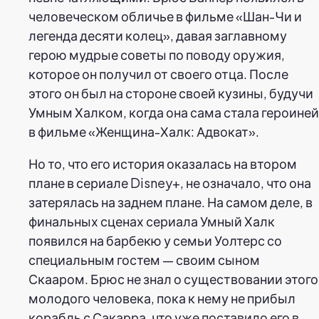
человеческом обличье в фильме «Шан-Чи и
легенда десяти колец», давая заглавному
герою мудрые советы по поводу оружия,
которое он получил от своего отца. После
этого он был на стороне своей кузины, будучи
Умным Халком, когда она сама стала героиней
в фильме «Женщина-Халк: Адвокат».
Но то, что его история оказалась на втором
плане в сериале Disney+, не означало, что она
затерялась на заднем плане. На самом деле, в
финальных сценах сериала Умный Халк
появился на барбекю у семьи Уолтерс со
специальным гостем — своим сыном
Скааром. Брюс не знал о существовании этого
молодого человека, пока к нему не прибыл
корабль с Сакарра, что уже поставило его в