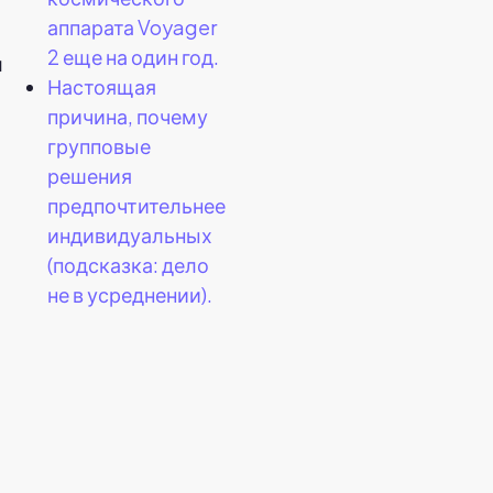
аппарата Voyager
2 еще на один год.
л
Настоящая
,
причина, почему
групповые
решения
предпочтительнее
-
индивидуальных
(подсказка: дело
не в усреднении).