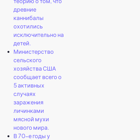
теорию о том, что
древние
каннибалы
охотились
исключительно на
детей.
Министерство
сельского
хозяйства США
сообщает всего о
5 активных
случаях
заражения
личинками
мясной мухи
нового мира.
В 70-е годы у