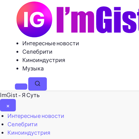
Интересные новости
Селебрити
Киноиндустрия
Музыка
Меню
Поиск
ImGist - Я Суть
×
Закрыть
Интересные новости
меню
Селебрити
Киноиндустрия