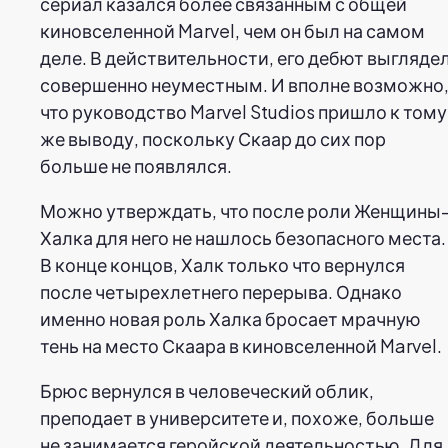
сериал казался более связанным с общей
киновселенной Marvel, чем он был на самом
деле. В действительности, его дебют выгляде
совершенно неуместным. И вполне возможно
что руководство Marvel Studios пришло к тому
же выводу, поскольку Скаар до сих пор
больше не появлялся.
Можно утверждать, что после роли Женщины
Халка для него не нашлось безопасного места.
В конце концов, Халк только что вернулся
после четырехлетнего перерыва. Однако
именно новая роль Халка бросает мрачную
тень на место Скаара в киновселенной Marvel.
Брюс вернулся в человеческий облик,
преподает в университете и, похоже, больше
не занимается геройской деятельностью. Для