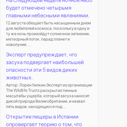
будет отмечено четырьмя
главными небесными явлениями.
12 августа обещает быть насыщенным днем
для любителей космоса, поскольку в одну и
ту же ночь произойдут солнечное затмение,
метеорный поток, парад планет и
новолуние....
Эксперт предупреждает, что
засуха подвергает наибольшей
опасности эти 5 видов диких
животных.
Автор: Лорен Уилкин Эксперт из организации
The Wildlife Trusts раскрыл истинные
масштабы ущерба, который засуха наносит
дикой природе Великобритании, и назвал
пять видов, находящихся под...
Открытие пещеры в Испании
опровергает теорию о том, что