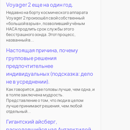
Voyager 2 еще на один год.
Недавно на борту космического аппарата
Voyager 2 произошёл свой собственный
«большой взрыв», позволивший учёным
НАСА продлить срок службы этого
бесстрашного зонда. Этот процесс,
названный в...
Настоящая причина, почему
групповые решения
предпочтительнее
индивидуальных (подсказка: дело
не в усреднении).
Как говорится, две головы лучше, чем одна, и
в толпе заключена мудрость.
Представление о том, что люди в целом
лучше принимают решения, чем любой
отдельный...
Гигантский айсберг,
расколовшийся над Антарктидой,