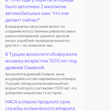
было затоплено 2 миллиона
автомобильных шин. Что они
делают сейчас?
В наши дни мы запускаем проект по
созданию искусственных рифов из самых
разных материалов: цемента, вагонов
метро, кораблей-призраков и многого
другого — но, возможно, мы...
В Турции археологи обнаружили
мозаику возрастом 1500 лет под
древней Смирной.
Археологи в древней Смирне, ныне
входящей в состав современного Измира
(Турция), обнаружили мозаичный пол,
возраст которого составляет 1500 лет, что
добавляет новый пласт к истории...
НАСА успешно продлило срок
службы космического аппарата