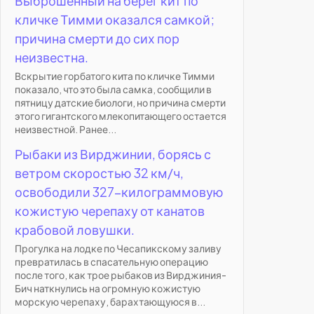
Выброшенный на берег кит по
кличке Тимми оказался самкой;
причина смерти до сих пор
неизвестна.
Вскрытие горбатого кита по кличке Тимми
показало, что это была самка, сообщили в
пятницу датские биологи, но причина смерти
этого гигантского млекопитающего остается
неизвестной. Ранее...
Рыбаки из Вирджинии, борясь с
ветром скоростью 32 км/ч,
освободили 327-килограммовую
кожистую черепаху от канатов
крабовой ловушки.
Прогулка на лодке по Чесапикскому заливу
превратилась в спасательную операцию
после того, как трое рыбаков из Вирджиния-
Бич наткнулись на огромную кожистую
морскую черепаху, барахтающуюся в...