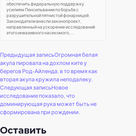
обеспечить федеральную поддержку
усилиям Пенсильвании по борьбе с
разрушительной пятнистой фонарницей.
Законодатели внесли законопроект,
направленный на ускорение исследований
этого инвазивного насекомого,...
Навигация
Предыдущая запись
Огромная белая
акула пировала на дохлом ките у
по
берегов Род-Айленда, в то время как
вторая акула кружила неподалеку.
записям
Следующая запись
Новое
исследование показало, что
доминирующая рука может быть не
сформирована при рождении.
Оставить