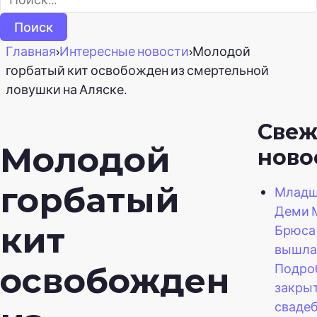
Главная
›
Интересные новости
›
Молодой
горбатый кит освобожден из смертельной
ловушки на Аляске.
Свеж
Молодой
ново
горбатый
Младш
Деми 
кит
Брюса
вышла
Подро
освобожден
закры
сваде