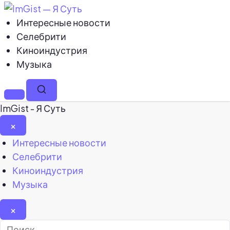
Интересные новости
Селебрити
Киноиндустрия
Музыка
Меню
Поиск
ImGist - Я Суть
×
Закрыть
Интересные новости
меню
Селебрити
Киноиндустрия
Музыка
×
Найти: