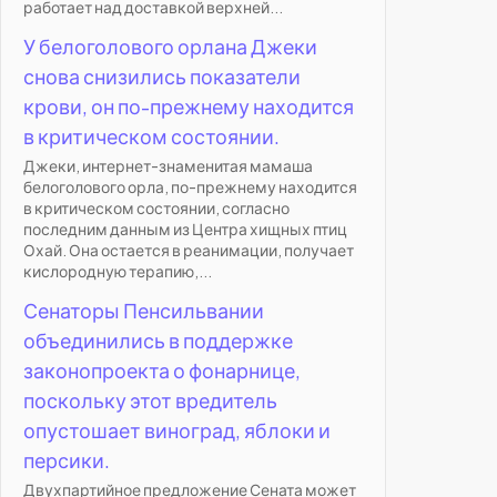
работает над доставкой верхней...
У белоголового орлана Джеки
снова снизились показатели
крови, он по-прежнему находится
в критическом состоянии.
Джеки, интернет-знаменитая мамаша
белоголового орла, по-прежнему находится
в критическом состоянии, согласно
последним данным из Центра хищных птиц
Охай. Она остается в реанимации, получает
кислородную терапию,...
Сенаторы Пенсильвании
объединились в поддержке
законопроекта о фонарнице,
поскольку этот вредитель
опустошает виноград, яблоки и
персики.
Двухпартийное предложение Сената может