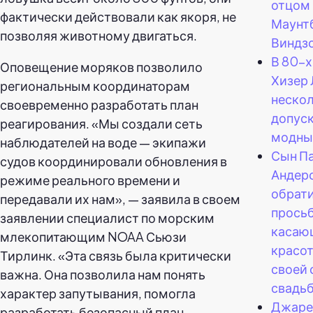
отцом
фактически действовали как якоря, не
Маунт
позволяя животному двигаться.
Виндз
В 80-х
Оповещение моряков позволило
Хизер
региональным координаторам
нескол
своевременно разработать план
допус
реагирования. «Мы создали сеть
модны
наблюдателей на воде — экипажи
Сын П
судов координировали обновления в
Андер
режиме реального времени и
обрати
передавали их нам», — заявила в своем
просьб
заявлении специалист по морским
касаю
млекопитающим NOAA Сьюзи
красот
Тирлинк. «Эта связь была критически
своей 
важна. Она позволила нам понять
свадьб
характер запутывания, помогла
Джаре
разработать безопасный план