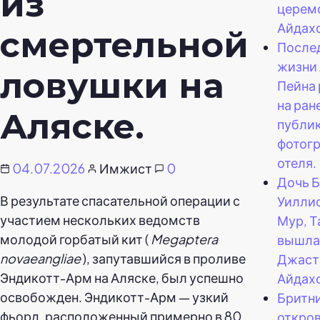
из
церем
Айдахо
смертельной
После
жизни
ловушки на
Пейна
на ран
Аляске.
публи
фотогр
отеля.
04.07.2026
Имжист
0
Дочь 
В результате спасательной операции с
Уиллис
участием нескольких ведомств
Мур, Т
молодой горбатый кит (
Megaptera
вышла
novaeangliae
), запутавшийся в проливе
Джасти
Эндикотт-Арм на Аляске, был успешно
Айдахо
освобожден. Эндикотт-Арм — узкий
Бритн
фьорд, расположенный примерно в 80
откро