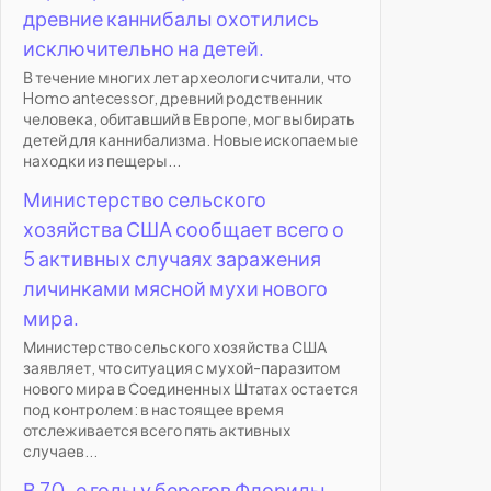
древние каннибалы охотились
исключительно на детей.
В течение многих лет археологи считали, что
Homo antecessor, древний родственник
человека, обитавший в Европе, мог выбирать
детей для каннибализма. Новые ископаемые
находки из пещеры...
Министерство сельского
хозяйства США сообщает всего о
5 активных случаях заражения
личинками мясной мухи нового
мира.
Министерство сельского хозяйства США
заявляет, что ситуация с мухой-паразитом
нового мира в Соединенных Штатах остается
под контролем: в настоящее время
отслеживается всего пять активных
случаев...
В 70-е годы у берегов Флориды