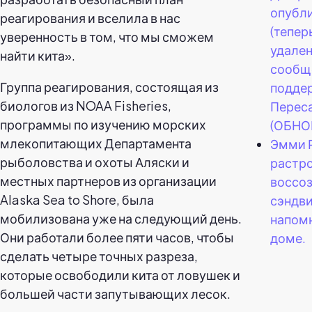
опубл
реагирования и вселила в нас
(тепер
уверенность в том, что мы сможем
удален
найти кита».
сообщ
Группа реагирования, состоящая из
подде
биологов из NOAA Fisheries,
Переса
программы по изучению морских
(ОБНО
млекопитающих Департамента
Эмми 
рыболовства и охоты Аляски и
растро
местных партнеров из организации
воссо
Alaska Sea to Shore, была
сэндви
мобилизована уже на следующий день.
напомн
Они работали более пяти часов, чтобы
доме.
сделать четыре точных разреза,
которые освободили кита от ловушек и
большей части запутывающих лесок.