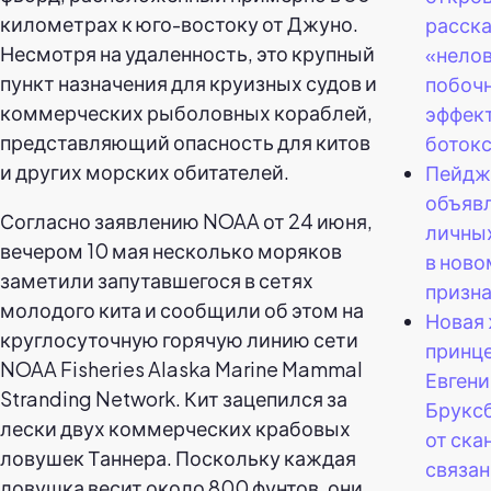
километрах к юго-востоку от Джуно.
расска
Несмотря на удаленность, это крупный
«нело
пункт назначения для круизных судов и
побоч
коммерческих рыболовных кораблей,
эффек
представляющий опасность для китов
ботокс
и других морских обитателей.
Пейдж
объявл
Согласно заявлению NOAA от 24 июня,
личны
вечером 10 мая несколько моряков
в ново
заметили запутавшегося в сетях
призн
молодого кита и сообщили об этом на
Новая
круглосуточную горячую линию сети
принц
NOAA Fisheries Alaska Marine Mammal
Евгени
Stranding Network. Кит зацепился за
Бруксб
лески двух коммерческих крабовых
от ска
ловушек Таннера. Поскольку каждая
связан
ловушка весит около 800 фунтов, они