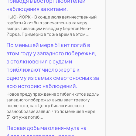
приводя в восторг любителей
наблюдения за китами.
НЬЮ-ЙОРК – В конце июля величественный
горбатый кит был запечатлен на камеру,
выпрыгивающим из воды у берегов Нью-
Йорка. Примерно в то же время в этом...
По меньшей мере 51 кит погиб в
этом году у западного побережья,
а столкновения с судами
приближают число жертв к
одному из самых смертоносных за
всю историю наблюдений.
Новое предупреждение о гибели китов вдоль
западного побережья вызывает тревогу
после того, как Центр биологического
разнообразия заявил, что по меньшей мере
51 кит уже погиб...
Первая добыча оленя-мула на
Аляске состоялась после