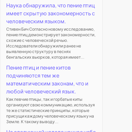
Наука обнаружила, что пение птиц
имеет скрытую закономерность с
человеческим языком.
Стивен Бич Согласно новому исследованию,
пение птиц демонстрирует закономерности,
схожие с человеческой речью.
Исследователи обнаружили ранее не
выявленную структуру в песнях
бенгальских вьюрков, которая имеет...
Пение птиц и пение китов
подчиняются тем же
математическим законам, что и
любой человеческий язык.
Как певчие птицы, так и горбатые киты
организуют свою коммуникацию, используя
те же статистические принципы, которые
присущи каждому человеческому языку на
Земле. К такому выводу...
На следующей неделе ночное небо