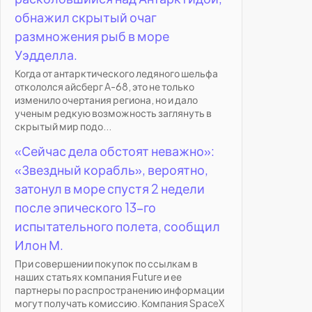
обнажил скрытый очаг
размножения рыб в море
Уэдделла.
Когда от антарктического ледяного шельфа
откололся айсберг A-68, это не только
изменило очертания региона, но и дало
ученым редкую возможность заглянуть в
скрытый мир подо...
«Сейчас дела обстоят неважно»:
«Звездный корабль», вероятно,
затонул в море спустя 2 недели
после эпического 13-го
испытательного полета, сообщил
Илон М.
При совершении покупок по ссылкам в
наших статьях компания Future и ее
партнеры по распространению информации
могут получать комиссию. Компания SpaceX