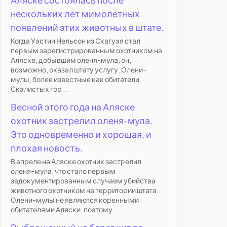
нескольких лет мимолетных
появлений этих животных в штате.
Когда Уэстин Нельсон из Скагуэя стал
первым зарегистрированным охотником на
Аляске, добывшим оленя-мула, он,
возможно, оказал штату услугу. Олени-
мулы, более известные как обитатели
Скалистых гор...
Весной этого года на Аляске
охотник застрелил оленя-мула.
Это одновременно и хорошая, и
плохая новость.
В апреле на Аляске охотник застрелил
оленя-мула, что стало первым
задокументированным случаем убийства
животного охотником на территории штата.
Олени-мулы не являются коренными
обитателями Аляски, поэтому...