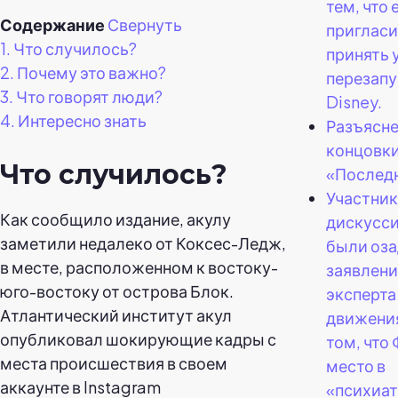
тем, что 
Содержание
Свернуть
приглас
1.
Что случилось?
принять 
2.
Почему это важно?
перезапу
3.
Что говорят люди?
Disney.
4.
Интересно знать
Разъясн
концовки
Что случилось?
«Послед
Участни
Как сообщило издание, акулу
дискусси
заметили недалеко от Коксес-Ледж,
были оз
в месте, расположенном к востоку-
заявлен
юго-востоку от острова Блок.
эксперта
Атлантический институт акул
движени
опубликовал шокирующие кадры с
том, что
места происшествия в своем
место в
аккаунте в Instagram
«психиа