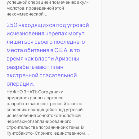
успешной операцией по мечению акул-
молотов, проведенной этой
некоммерческой...
250 находящихся под угрозой
исчезновения черепах могут
лишиться своего последнего
места обитания в США, в то
время как власти Аризоны
разрабатывают план
экстренной спасательной
операции.
НУЖНО ЗНАТЬ Сотрудники
природоохранных органов
разрабатывают экстренный план по
спасению находящейся под угрозой
исчезновения сонойтской болотной
черепахи от запланированного
строительства пограничной стены. В
Куитобакито-Спрингс, единственном...