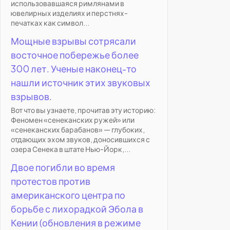
использовавшаяся римлянами в
ювелирных изделиях и перстнях-
печатках как символ...
Мощные взрывы сотрясали
восточное побережье более
300 лет. Ученые наконец-то
нашли источник этих звуковых
взрывов.
Вот что вы узнаете, прочитав эту историю:
Феномен «сенеканских ружей» или
«сенеканских барабанов» — глубоких,
отдающих эхом звуков, доносившихся с
озера Сенека в штате Нью-Йорк,...
Двое погибли во время
протестов против
американского центра по
борьбе с лихорадкой Эбола в
Кении (обновления в режиме