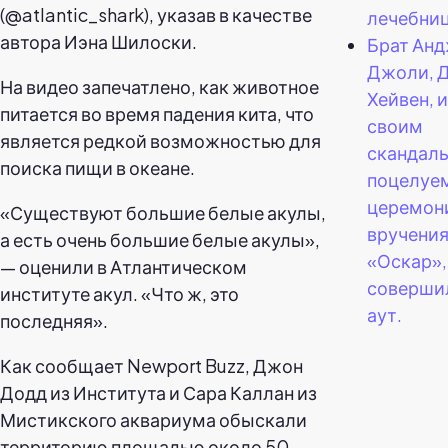
(@atlantic_shark), указав в качестве
лечебниц
автора Иэна Шилоски.
Брат Ан
Джоли, 
На видео запечатлено, как животное
Хейвен, 
питается во время падения кита, что
своим
является редкой возможностью для
скандал
поиска пищи в океане.
поцелуем
церемон
«Существуют большие белые акулы,
вручени
а есть очень большие белые акулы»,
«Оскар»,
— оценили в Атлантическом
соверши
институте акул. «Что ж, это
аут.
последняя».
Как сообщает Newport Buzz, Джон
Додд из Института и Сара Каллан из
Мистикского аквариума обыскали
территорию площадью около 50