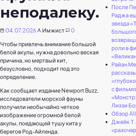
После Пе
неподалеку.
Раджа ещ
звезда «
04.07.2026
Имжист
0
большог
возвраща
Чтобы привлечь внимание большой
роли в ф
белой акулы, нужна довольно веская
«Великан
причина, но мертвый кит,
Райан М
безусловно, подходит под это
рассказы
определение.
«глубоко
с фильм
Как сообщает издание Newport Buzz,
«Монстр:
исследователи морской фауны
Лиззи Бо
получили необычайно четкое
Обзор Al
изображение огромной белой
Джейк Т.
акулы, поедающей тушу кита у
«разоча
берегов Род-Айленда.