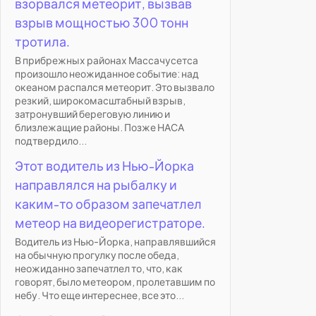
взорвался метеорит, вызвав
взрыв мощностью 300 тонн
тротила.
В прибрежных районах Массачусетса
произошло неожиданное событие: над
океаном распался метеорит. Это вызвало
резкий, широкомасштабный взрыв,
затронувший береговую линию и
близлежащие районы. Позже НАСА
подтвердило...
Этот водитель из Нью-Йорка
направлялся на рыбалку и
каким-то образом запечатлел
метеор на видеорегистраторе.
Водитель из Нью-Йорка, направлявшийся
на обычную прогулку после обеда,
неожиданно запечатлел то, что, как
говорят, было метеором, пролетавшим по
небу. Что еще интереснее, все это...