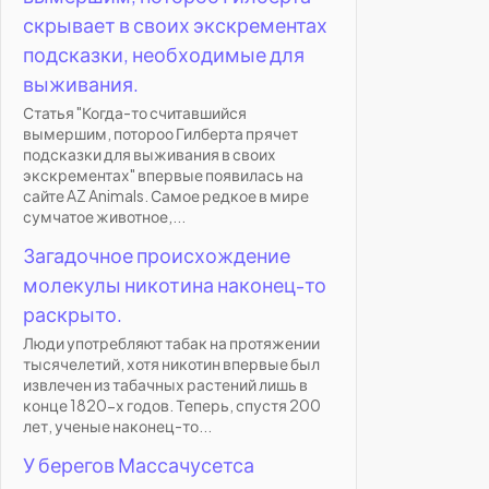
скрывает в своих экскрементах
подсказки, необходимые для
выживания.
Статья "Когда-то считавшийся
вымершим, потороо Гилберта прячет
подсказки для выживания в своих
экскрементах" впервые появилась на
сайте AZ Animals. Самое редкое в мире
сумчатое животное,...
Загадочное происхождение
молекулы никотина наконец-то
раскрыто.
Люди употребляют табак на протяжении
тысячелетий, хотя никотин впервые был
извлечен из табачных растений лишь в
конце 1820-х годов. Теперь, спустя 200
лет, ученые наконец-то...
У берегов Массачусетса