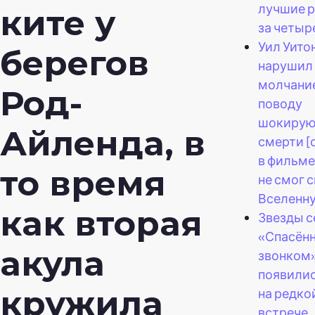
лучшие р
ките у
за четыр
Уил Уито
берегов
нарушил
молчание
Род-
поводу
шокиру
Айленда, в
смерти [
в фильме
то время
не смог 
Вселенн
как вторая
Звезды с
«Спасён
акула
звонком
появилис
кружила
на редко
встрече.