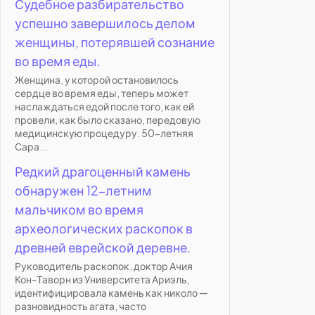
Судебное разбирательство
успешно завершилось делом
женщины, потерявшей сознание
во время еды.
Женщина, у которой остановилось
сердце во время еды, теперь может
наслаждаться едой после того, как ей
провели, как было сказано, передовую
медицинскую процедуру. 50-летняя
Сара...
Редкий драгоценный камень
обнаружен 12-летним
мальчиком во время
археологических раскопок в
древней еврейской деревне.
Руководитель раскопок, доктор Ачия
Кон-Таворн из Университета Ариэль,
идентифицировала камень как николо —
разновидность агата, часто