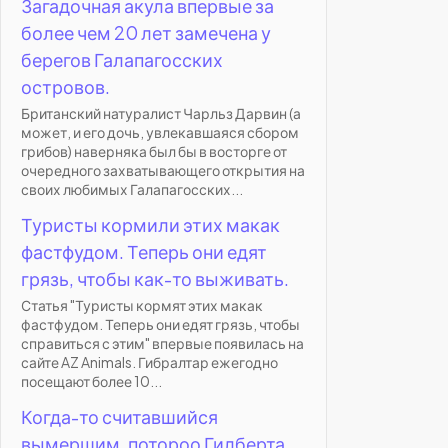
Загадочная акула впервые за
более чем 20 лет замечена у
берегов Галапагосских
островов.
Британский натуралист Чарльз Дарвин (а
может, и его дочь, увлекавшаяся сбором
грибов) наверняка был бы в восторге от
очередного захватывающего открытия на
своих любимых Галапагосских...
Туристы кормили этих макак
фастфудом. Теперь они едят
грязь, чтобы как-то выживать.
Статья "Туристы кормят этих макак
фастфудом. Теперь они едят грязь, чтобы
справиться с этим" впервые появилась на
сайте AZ Animals. Гибралтар ежегодно
посещают более 10...
Когда-то считавшийся
вымершим, потороо Гилберта