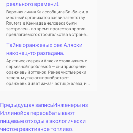
реального времени).
Верхняя линия Как сообщила Би-би-си, а
местный организатор заявил агентству
Reuters, в Кении два человека были
застрелены во время протестов против
предлагаемого строительства в стране...
Тайна оранжевых рек Аляски
наконец-то разгадана.
Арктические реки Аляски столкнулись с
серьезной проблемой — они приобрели
оранжевый оттенок. Ранее чистые реки
теперь мутнеют и приобретают
оранжевый цвет из-за частиц железа, и...
Навигация
Предыдущая запись
Инженеры из
Иллинойса перерабатывают
по
пищевые отходы в экологически
чистое реактивное топливо.
записям