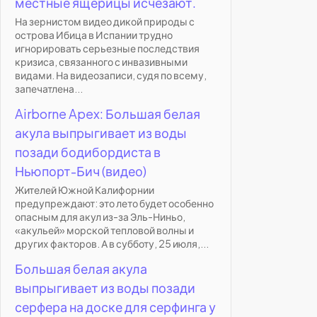
местные ящерицы исчезают.
На зернистом видео дикой природы с
острова Ибица в Испании трудно
игнорировать серьезные последствия
кризиса, связанного с инвазивными
видами. На видеозаписи, судя по всему,
запечатлена...
Airborne Apex: Большая белая
акула выпрыгивает из воды
позади бодибордиста в
Ньюпорт-Бич (видео)
Жителей Южной Калифорнии
предупреждают: это лето будет особенно
опасным для акул из-за Эль-Ниньо,
«акульей» морской тепловой волны и
других факторов. А в субботу, 25 июля,...
Большая белая акула
выпрыгивает из воды позади
серфера на доске для серфинга у