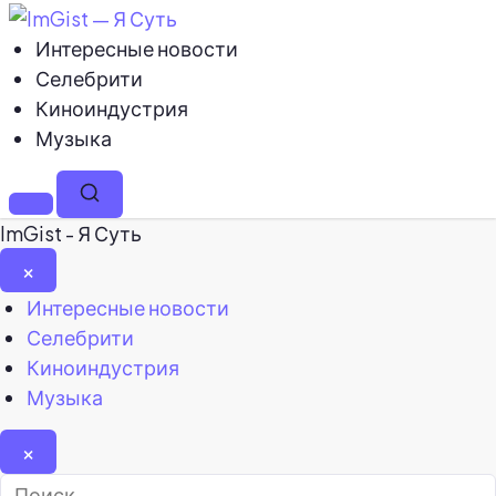
Интересные новости
Селебрити
Киноиндустрия
Музыка
Меню
Поиск
ImGist - Я Суть
×
Закрыть
Интересные новости
меню
Селебрити
Киноиндустрия
Музыка
×
Найти: