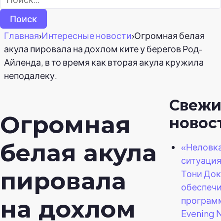
Главная
›
Интересные новости
›
Огромная белая
акула пировала на дохлом ките у берегов Род-
Айленда, в то время как вторая акула кружила
неподалеку.
Свежи
Огромная
новос
белая акула
«Неловк
ситуация
пировала
Тони До
обеспеч
програм
на дохлом
Evening 