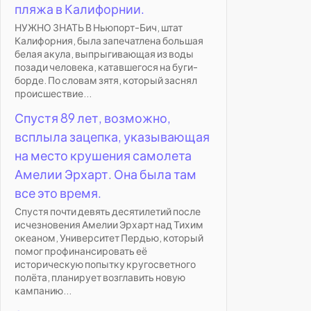
пляжа в Калифорнии.
НУЖНО ЗНАТЬ В Ньюпорт-Бич, штат
Калифорния, была запечатлена большая
белая акула, выпрыгивающая из воды
позади человека, катавшегося на буги-
борде. По словам зятя, который заснял
происшествие...
Спустя 89 лет, возможно,
всплыла зацепка, указывающая
на место крушения самолета
Амелии Эрхарт. Она была там
все это время.
Спустя почти девять десятилетий после
исчезновения Амелии Эрхарт над Тихим
океаном, Университет Пердью, который
помог профинансировать её
историческую попытку кругосветного
полёта, планирует возглавить новую
кампанию...