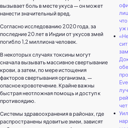
оф
вызывает боль в месте укуса — он может
лиц
нанести значительный вред.
что
Согласно исследованию 2020 года, за
уж 
последние 20 лет в Индии от укусов змей
«Н
погибло 1,2 миллиона человек.
сит
зам
В некоторых случаях токсины могут
До
сначала вызывать массивное свертывание
об
крови, а затем, по мере истощения
пр
факторов свертывания организма, —
Eve
опасное кровотечение. Крайне важны
лу
быстрая неотложная помощь и доступ к
рей
противоядию.
чет
Уил
Системы здравоохранения в районах, где
на
распространены ядовитые змеи, зависят