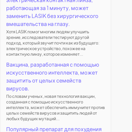
работающая за 1 минуту, может
заменить LASIK без хирургического
вмешательства на глазу.
Хотя LASIK помог многим людям улучшить
зрение, исследователи тестируют другой
подход, который звучит почти как из будущего:
электрическое устройство, похожее на
контактную линзу, которое изменяет...
Вакцина, разработанная с помощью
искусственного интеллекта, может
защитить от целых семейств
вирусов.
По словам ученых, новая технология вакцин,
созданная с помощью искусственного
интеллекта, может обеспечить иммунитет против
целых семейств вирусов и защитить людей от
любых будущих мутаций...
Популярный препарат для похудения