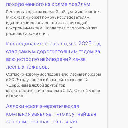
похороненного на холме Асайлум.
Редкая находка на холме Эсайлум-Хилл в штате
Миссисипи может помочь исследователям
идентифицировать одного из тысяч людей,
похороненных там. После трех с половиной лет
раскопок археологи...
Исследование показало, что 2025 год
стал самым дорогостоящим годом за
всю историю наблюдений из-за
лесных пожаров.
Согласно новому исследованию, лесные пожары
в 2025 году нанесли больший финансовый
ущерб, чем в любой другой год:
катастрофические пожары в США, Южной Корее
и Европе...
Аляскинская энергетическая
компания заявляет, что крупнейшая
запланированная солнечная