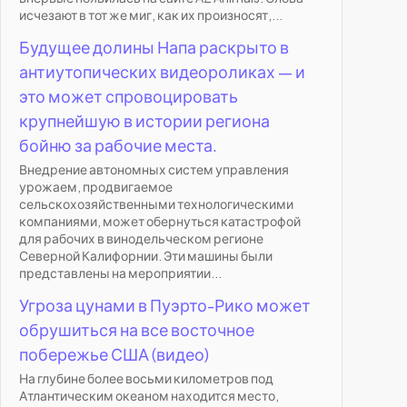
исчезают в тот же миг, как их произносят,...
Будущее долины Напа раскрыто в
антиутопических видеороликах — и
это может спровоцировать
крупнейшую в истории региона
бойню за рабочие места.
Внедрение автономных систем управления
урожаем, продвигаемое
сельскохозяйственными технологическими
компаниями, может обернуться катастрофой
для рабочих в винодельческом регионе
Северной Калифорнии. Эти машины были
представлены на мероприятии...
Угроза цунами в Пуэрто-Рико может
обрушиться на все восточное
побережье США (видео)
На глубине более восьми километров под
Атлантическим океаном находится место,