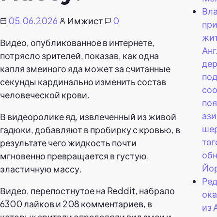
Вл
05.06.2026
Имжист
0
пр
жи
Видео, опубликованное в интернете,
Анг
потрясло зрителей, показав, как одна
де
капля змеиного яда может за считанные
под
секунды кардинально изменить состав
соо
человеческой крови.
по
ази
В видеоролике яд, извлеченный из живой
ше
гадюки, добавляют в пробирку с кровью, в
тог
результате чего жидкость почти
обн
мгновенно превращается в густую,
Йо
эластичную массу.
Ред
Видео, перепостнутое на Reddit, набрало
ок
6300 лайков и 208 комментариев, в
из 
которых зрители определяли вид змеи и