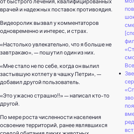
мол
от быстрого лечения, квалифицированных
по
врачей и надежных поставок противоядия.
шо
Видеоролик вызвал у комментаторов
см
одновременно и интерес, и страх.
[сп
фи
«Настолько увлекательно, что я больше не
«Ст
завтракаю», — пошутил один из них.
смо
Все
«Мне стало не по себе, когда он вылил
Зв
застывшую котлету в чашку Петри», —
се
добавил другой пользователь.
«С
«Это ужасно страшно!!» — написал кто-то
зв
другой.
по
вме
По мере роста численности населения
ре
освоение территорий, ранее являвшихся
вст
средой обитания диких животных,