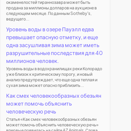
окаменелостей тираннозавра может быть
продана за миллионы долларов на аукционе в
следующем месяце. По данным Sotheby's,
ведущего...
Уровень воды в озере Пауэлл едва
превышает опасную отметку, и еще
одна засушливая зима может иметь
разрушительные последствия для 40
миллионов человек.
Уровень воды в водохранилищах реки Колорадо
уже близок к критическому порогу, и новый
анализ предупреждает, что еще одна теплая и
сухая зима может опасно приблизить...
Как смех человекообразных обезьян
может помочь объяснить
человеческую речь
Статья «Как смех человекообразных обезьян
может помочь объяснить человеческую речь»
впервые появилась на сайте AZ Animals. Слова