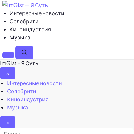
Интересные новости
Селебрити
Киноиндустрия
Музыка
Меню
Поиск
ImGist - Я Суть
×
Закрыть
Интересные новости
меню
Селебрити
Киноиндустрия
Музыка
×
Найти: