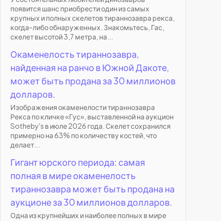
появится шанс приобрести один из самых
крупных и полных скелетов тираннозавра рекса,
когда-либо обнаруженных. Знакомьтесь, Гас,
скелет высотой 3,7 метра, на...
Окаменелость тираннозавра,
найденная на ранчо в Южной Дакоте,
может быть продана за 30 миллионов
долларов.
Изображения окаменелости тираннозавра
Рекса по кличке «Гус», выставленной на аукцион
Sotheby's в июле 2026 года. Скелет сохранился
примерно на 63% по количеству костей, что
делает...
Гигант юрского периода: самая
полная в мире окаменелость
тираннозавра может быть продана на
аукционе за 30 миллионов долларов.
Одна из крупнейших и наиболее полных в мире