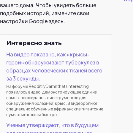
вашего дома. Чтобы увидеть больше
подобных историй, измените свои
настройки Google здесь.
Интересно знать
На видео показано, как «крысы-
герои» обнаруживают туберкулез в
образцах человеческих тканей всего
за 3 секунды.
На форуме Reddit r/Damnthatsinteresting
появилось видео, демонстрирующее один из
самых неожиданных инструментов для
обнаружения болезней: крыс. В видеоролике
специально обученные африканские гигантские
сумчатые крысы быстро...
Ученые утверждают, что в будущем
электрическая контактная линза,