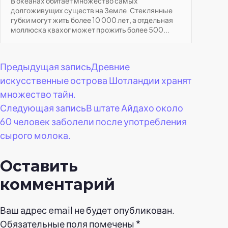
В океанах обитает множество самых
долгоживущих существ на Земле. Стеклянные
губки могут жить более 10 000 лет, а отдельная
моллюска квахог может прожить более 500...
Навигация
Предыдущая запись
Древние
искусственные острова Шотландии хранят
по
множество тайн.
Следующая запись
В штате Айдахо около
записям
60 человек заболели после употребления
сырого молока.
Оставить
комментарий
Ваш адрес email не будет опубликован.
Обязательные поля помечены
*