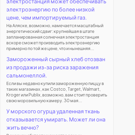
электростанция может обеспечивать
электроэнергию по более низкой
цене, чем импортируемый газ.
На Аляске, возможно, намечается масштабный
энергетический сдвиг: крупнейшая в штате
запланированная солнечная электростанция
вскоре сможет производить электроэнергию
примерно по той же цене, что и нынешняя...
Замороженный сырный хлеб отозван
из продажи из-за риска заражения
сальмонеллой.
Если вы недавно купили замороженную пиццу в
таких магазинах, как Costco, Target, Walmart,
Kroger или Publix, возможно, вам стоит проверить
свою морозильную камеру. 30 мая...
У морского огурца удаленная ткань
отказывается умирать. Может ли она
жить вечно?