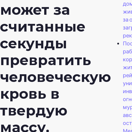
до
может за
жив
за 
считанные
заг
рек
секунды
Пос
ра
превратить
ко
жи
человеческую
ре
ун
кровь в
ин
ог
твердую
мур
ав
массу.
ос
Ме