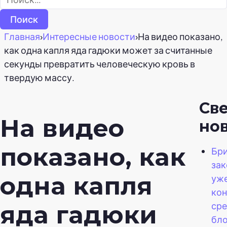
Главная
›
Интересные новости
›
На видео показано,
как одна капля яда гадюки может за считанные
секунды превратить человеческую кровь в
твердую массу.
Св
На видео
но
показано, как
Бри
зак
одна капля
уж
кон
сре
яда гадюки
бло