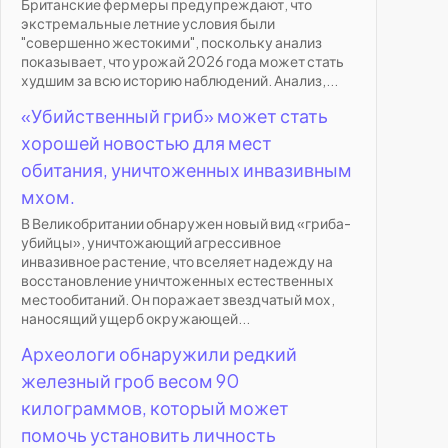
Британские фермеры предупреждают, что
экстремальные летние условия были
"совершенно жестокими", поскольку анализ
показывает, что урожай 2026 года может стать
худшим за всю историю наблюдений. Анализ,...
«Убийственный гриб» может стать
хорошей новостью для мест
обитания, уничтоженных инвазивным
мхом.
В Великобритании обнаружен новый вид «гриба-
убийцы», уничтожающий агрессивное
инвазивное растение, что вселяет надежду на
восстановление уничтоженных естественных
местообитаний. Он поражает звездчатый мох,
наносящий ущерб окружающей...
Археологи обнаружили редкий
железный гроб весом 90
килограммов, который может
помочь установить личность