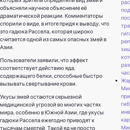
ра
объясняли научное объяснение её
по
драматической реакции. Комментаторы
по
спорили о виде, в итоге придя к выводу, что
тр
это гадюка Рассела, которая широко
гиг
считается одной из самых опасных змей в
реп
Азии.
хи
кот
Пользователи заявили, что эффект
раз
соответствует действию яда,
час
содержащего белки, способные быстро
Жар
вызывать свертывание крови.
Ми
при
Укусы змей остаются серьезной
гиб
медицинской угрозой во многих частях
ин
мира, особенно в Южной Азии, где укусы
кар
гадюки Рассела ежегодно приводят к
Мис
тысячам смертей. Такой яд не просто