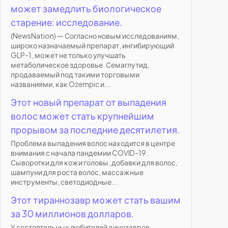
может замедлить биологическое
старение: исследование.
(NewsNation) — Согласно новым исследованиям,
широко назначаемый препарат, ингибирующий
GLP-1, может не только улучшать
метаболическое здоровье. Семаглутид,
продаваемый под такими торговыми
названиями, как Ozempic и...
Этот новый препарат от выпадения
волос может стать крупнейшим
прорывом за последние десятилетия.
Проблема выпадения волос находится в центре
внимания с начала пандемии COVID-19.
Сыворотки для кожи головы, добавки для волос,
шампуни для роста волос, массажные
инструменты, светодиодные...
Этот тираннозавр может стать вашим
за 30 миллионов долларов.
У состоятельных любителей динозавров