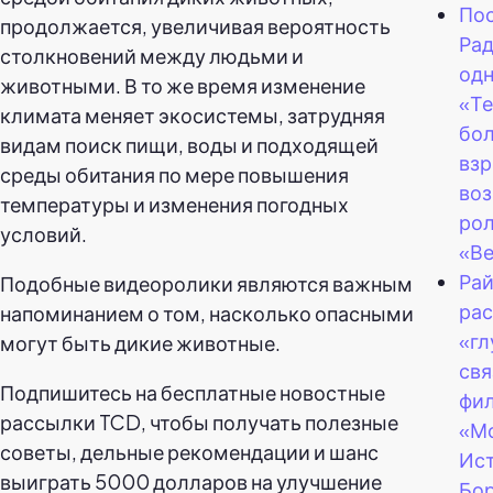
Пос
продолжается, увеличивая вероятность
Ра
столкновений между людьми и
одн
животными. В то же время изменение
«Т
климата меняет экосистемы, затрудняя
бо
видам поиск пищи, воды и подходящей
вз
среды обитания по мере повышения
воз
температуры и изменения погодных
рол
условий.
«Ве
Ра
Подобные видеоролики являются важным
рас
напоминанием о том, насколько опасными
«гл
могут быть дикие животные.
свя
Подпишитесь на бесплатные новостные
фи
рассылки TCD, чтобы получать полезные
«М
советы, дельные рекомендации и шанс
Ист
выиграть 5000 долларов на улучшение
Бор