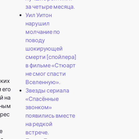
за четыре месяца.
Уил Уитон
нарушил
молчание по
поводу
шокирующей
смерти [спойлера]
в фильме «Стюарт
не смог спасти
жких
Вселенную».
 его
Звезды сериала
й на
«Спасённые
тным
звонком»
ррес
появились вместе
на редкой
е
встрече.