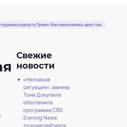
трудника курорта Трамп-Бич закончилась арестом.
Свежие
ая
новости
«Неловкая
ситуация»: замена
Тони Докупила
обеспечила
программе CBS
-
Evening News
лучшие рейтинги