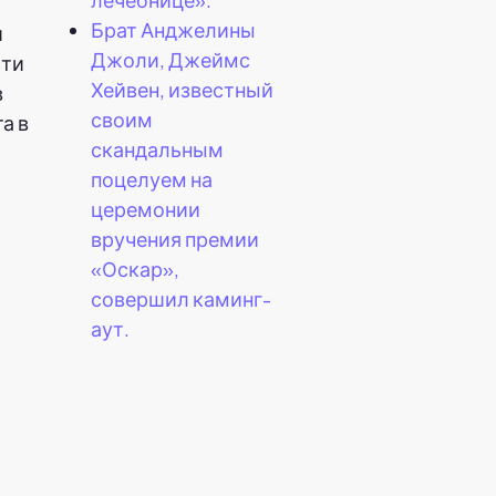
Брат Анджелины
й
Джоли, Джеймс
сти
Хейвен, известный
в
своим
а в
скандальным
поцелуем на
церемонии
вручения премии
«Оскар»,
совершил каминг-
аут.