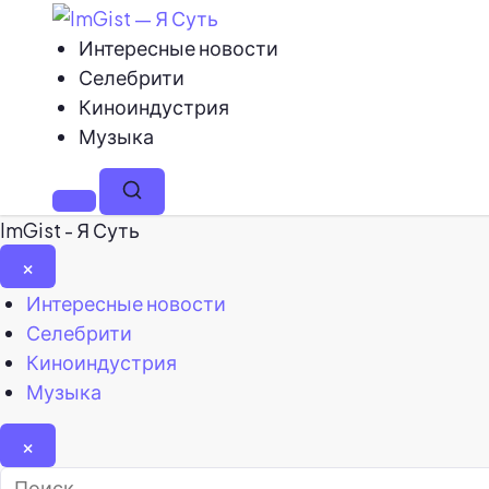
Интересные новости
Селебрити
Киноиндустрия
Музыка
Меню
Поиск
ImGist - Я Суть
×
Закрыть
Интересные новости
меню
Селебрити
Киноиндустрия
Музыка
×
Найти: