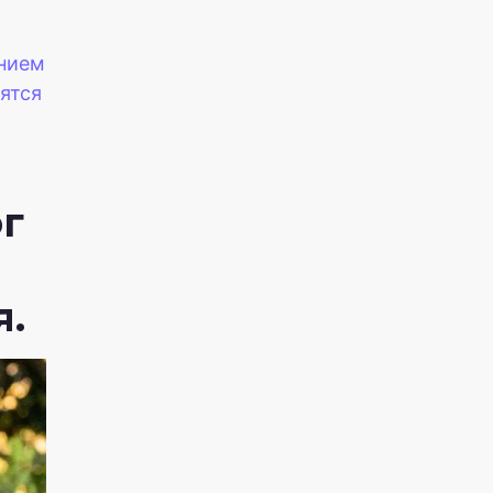
ением
ятся
ог
я.