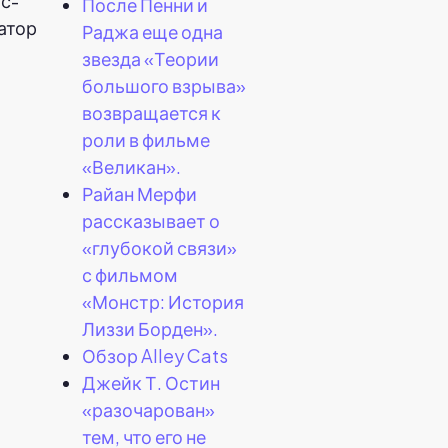
с-
После Пенни и
атор
Раджа еще одна
звезда «Теории
большого взрыва»
возвращается к
роли в фильме
«Великан».
Райан Мерфи
рассказывает о
«глубокой связи»
с фильмом
«Монстр: История
Лиззи Борден».
Обзор Alley Cats
Джейк Т. Остин
«разочарован»
тем, что его не