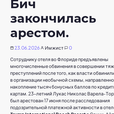
Бич
закончилась
арестом.
23.06.2026
Имжист
0
Сотруднику отеля во Флориде предъявлены
многочисленные обвинения в совершении тя
преступлений после того, как власти обвинили
в организации необычной схемы, направленно
накопление тысяч бонусных баллов по креди
картам. 23-летний Лукас Николас Варела-То
был арестован 17 июня после расследования
подозрительной платежной активности в отел