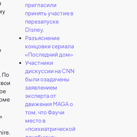
в
пригласили
му
принять участие в
перезапуске
Disney.
Разъяснение
концовки сериала
о
«Последний дом»
Участники
дискуссии на CNN
. По
были озадачены
свои
заявлением
ое
эксперта от
роме
движения MAGA о
том, что Фаучи
ь
место в
«психиатрической
ire.
лечебнице».