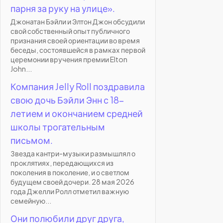
парня за руку на улице».
Джонатан Бэйли и Элтон Джон обсудили
свой собственный опыт публичного
признания своей ориентации во время
беседы, состоявшейся в рамках первой
церемонии вручения премии Elton
John...
Компания Jelly Roll поздравила
свою дочь Бэйли Энн с 18-
летием и окончанием средней
школы трогательным
письмом.
Звезда кантри-музыки размышлял о
проклятиях, передающихся из
поколения в поколение, и о светлом
будущем своей дочери. 28 мая 2026
года Джелли Ролл отметил важную
семейную...
Они полюбили друг друга,