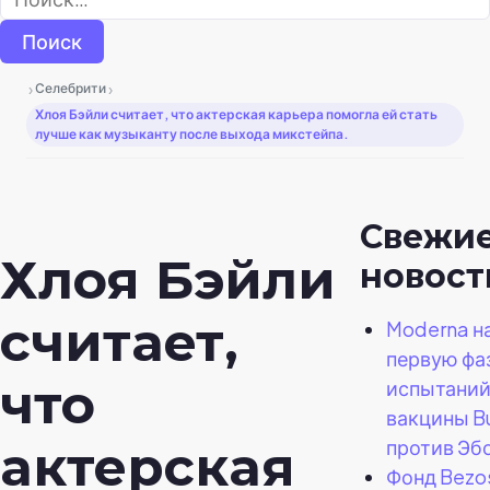
›
›
Селебрити
Хлоя Бэйли считает, что актерская карьера помогла ей стать
лучше как музыканту после выхода микстейпа.
Свежи
Хлоя Бэйли
новост
считает,
Moderna н
первую фа
что
испытани
вакцины B
против Эб
актерская
Фонд Bezos