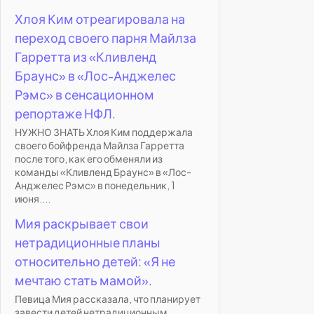
Хлоя Ким отреагировала на
переход своего парня Майлза
Гарретта из «Кливленд
Браунс» в «Лос-Анджелес
Рэмс» в сенсационном
репортаже НФЛ.
НУЖНО ЗНАТЬ Хлоя Ким поддержала
своего бойфренда Майлза Гарретта
после того, как его обменяли из
команды «Кливленд Браунс» в «Лос-
Анджелес Рэмс» в понедельник, 1
июня....
Мия раскрывает свои
нетрадиционные планы
относительно детей: «Я не
мечтаю стать мамой».
Певица Мия рассказала, что планирует
завести детей нетрадиционным