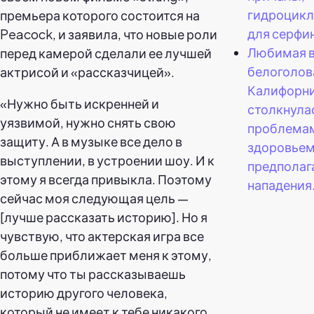
гидроцикл
премьера которого состоится на
для серфин
Peacock, и заявила, что новые роли
Любимая 
перед камерой сделали ее лучшей
белоголов
актрисой и «рассказчицей».
Калифорни
«Нужно быть искренней и
столкнула
уязвимой, нужно снять свою
проблемам
защиту. А в музыке все дело в
здоровьем
выступлении, в устроении шоу. И к
предполаг
этому я всегда привыкла. Поэтому
нападения
сейчас моя следующая цель —
[лучше рассказать историю]. Но я
чувствую, что актерская игра все
больше приближает меня к этому,
потому что ты рассказываешь
историю другого человека,
который не имеет к тебе никакого