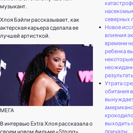
катастроф
музыкант.
насекомы
северных 
Хлоя Бэйли рассказывает, как
Новое исс
актерская карьера сделала ее
влияния э
лучшей артисткой.
времени н
ребенка в
некоторые
неожидан
результат
Утрата ср
обитания 
вынуждае
американ
МЕГА
крокодил
выходить 
В интервью Extra Хлоя рассказала о
причалы,
своем новом фильме «Strung»,