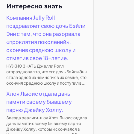
Интересно знать
Компания Jelly Roll
поздравляет свою дочь Бэйли
Энн с тем, что она разорвала
«проклятия поколений»,
окончив среднюю школу и
отметив свое 18-летие.
НУЖНО ЗНАТЬ Джелли Ролл
отпраздновал то, что его дочь Бэйли Энн
стала одной из немногих в их семье, кто
окончил среднюю школу и поступил в...
Хлоя Льюис отдала дань
памяти своему бывшему
парню Джейку Холлу.
Звезда реалити-шоу Хлоя Льюис отдала
дань памяти своему бывшему парню
Джейку Холлу, который скончался в