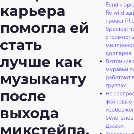
Fund и орг
карьера
Re:wild за
проект Pho
помогла ей
Species Pr
стоимост
стать
миллионо
долларов.
лучше как
В отличие 
муравьи л
музыканту
работают 
группах.
после
Не распро
фейковые
выхода
изображе
белоголов
микстейпа.
Джеки.
Телескоп 