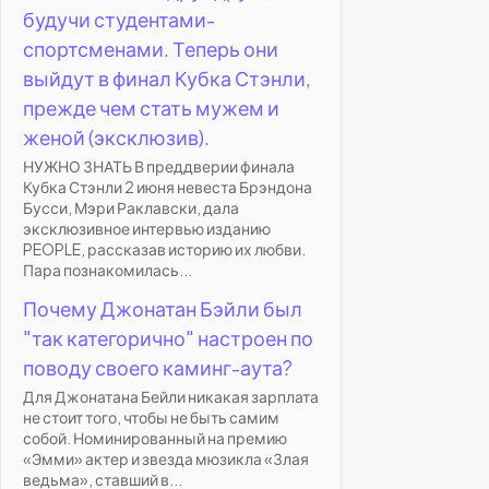
будучи студентами-
спортсменами. Теперь они
выйдут в финал Кубка Стэнли,
прежде чем стать мужем и
женой (эксклюзив).
НУЖНО ЗНАТЬ В преддверии финала
Кубка Стэнли 2 июня невеста Брэндона
Бусси, Мэри Раклавски, дала
эксклюзивное интервью изданию
PEOPLE, рассказав историю их любви.
Пара познакомилась...
Почему Джонатан Бэйли был
"так категорично" настроен по
поводу своего каминг-аута?
Для Джонатана Бейли никакая зарплата
не стоит того, чтобы не быть самим
собой. Номинированный на премию
«Эмми» актер и звезда мюзикла «Злая
ведьма», ставший в...