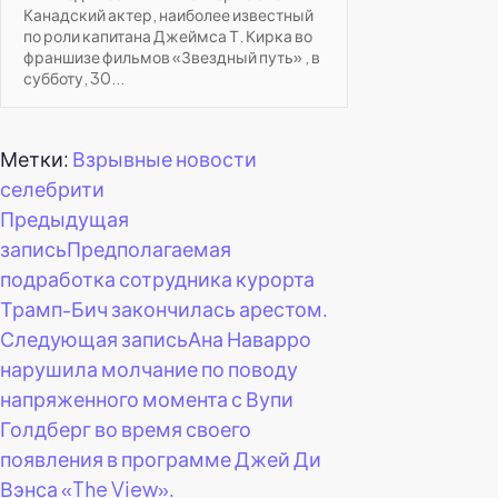
Канадский актер, наиболее известный
по роли капитана Джеймса Т. Кирка во
франшизе фильмов «Звездный путь» , в
субботу, 30...
Метки:
Взрывные новости
селебрити
Навигация
Предыдущая
запись
Предполагаемая
по
подработка сотрудника курорта
Трамп-Бич закончилась арестом.
записям
Следующая запись
Ана Наварро
нарушила молчание по поводу
напряженного момента с Вупи
Голдберг во время своего
появления в программе Джей Ди
Вэнса «The View».