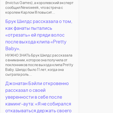
(Invictus Games), а королевский эксперт
сообщил Newsweek, что встреча с
королем Карлом III повысит...
Брук Шилдс рассказала о том,
как фанаты пытались
«отрезать» ей пряди волос
после выхода клипа «Pretty
Baby».
НУЖНО ЗНАТЬ Брук Шилдс рассказала
о внимании, которое она получила от
поклонников после выхода клипа Pretty
Baby. Шилдс было 11 лет, когда она
сыграла роль...
Джонатан Бэйли откровенно
рассказал о своей
уверенности в себе после
каминг-аута: «Я не собирался
отказываться держать своего