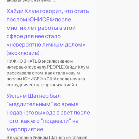
Хайди Клум говорит, что стать
послом ЮНИСЕФ после
многих лет работы в этой
сфере для нее стало
«невероятно личным делом»
(эксклюзив).
НУЖНО ЗНАТЬ В эксклюзивном
интервью журналу PEOPLE Хайди Клум
рассказала о том, как стала новым
послом ЮНИСЕФ в США после начала
сотрудничества с организацией в...
Уильям Шатнер был
"медлительным" во время
недавнего выхода в свет после
того, как его "подвезли" на
мероприятие.
В выходные Уильям Шатнер не спешил.