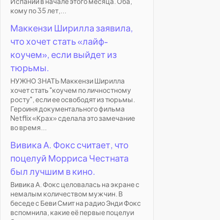
Испании в начале этого месяца. Оба,
кому по 35 лет,...
Маккензи Ширилла заявила,
что хочет стать «лайф-
коучем», если выйдет из
тюрьмы.
НУЖНО ЗНАТЬ Маккензи Ширилла
хочет стать "коучем по личностному
росту", если ее освободят из тюрьмы.
Героиня документального фильма
Netflix «Крах» сделала это замечание
во время...
Вивика А. Фокс считает, что
поцелуй Морриса Честната
был лучшим в кино.
Вивика А. Фокс целовалась на экране с
немалым количеством мужчин. В
беседе с Беви Смит на радио Энди Фокс
вспомнила, какие её первые поцелуи