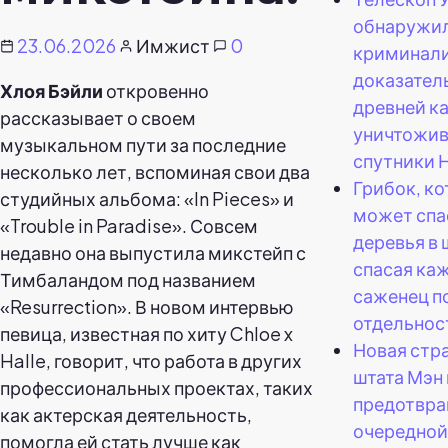
обнаружи
23.06.2026
Имжист
0
криминал
доказател
Хлоя Бэйли
откровенно
древней к
рассказывает о своем
уничтожи
музыкальном пути за последние
спутники 
несколько лет, вспоминая свои два
Грибок, к
студийных альбома: «In Pieces» и
может спа
«Trouble in Paradise». Совсем
деревья в 
недавно она выпустила микстейп с
спасая ка
Тимбаландом под названием
саженец п
«Resurrection». В новом интервью
отдельнос
певица, известная по хиту Chloe x
Новая стр
Halle, говорит, что работа в других
штата Мэн 
профессиональных проектах, таких
предотвр
как актерская деятельность,
очередной
помогла ей стать лучше как