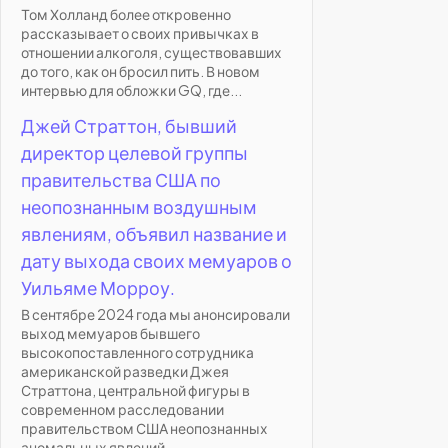
Том Холланд более откровенно
рассказывает о своих привычках в
отношении алкоголя, существовавших
до того, как он бросил пить. В новом
интервью для обложки GQ, где...
Джей Страттон, бывший
директор целевой группы
правительства США по
неопознанным воздушным
явлениям, объявил название и
дату выхода своих мемуаров о
Уильяме Морроу.
В сентябре 2024 года мы анонсировали
выход мемуаров бывшего
высокопоставленного сотрудника
американской разведки Джея
Страттона, центральной фигуры в
современном расследовании
правительством США неопознанных
аномальных явлений...