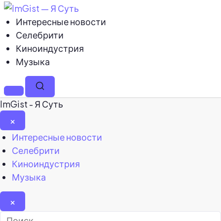
Интересные новости
Селебрити
Киноиндустрия
Музыка
Меню
Поиск
ImGist - Я Суть
×
Закрыть
Интересные новости
меню
Селебрити
Киноиндустрия
Музыка
×
Найти: