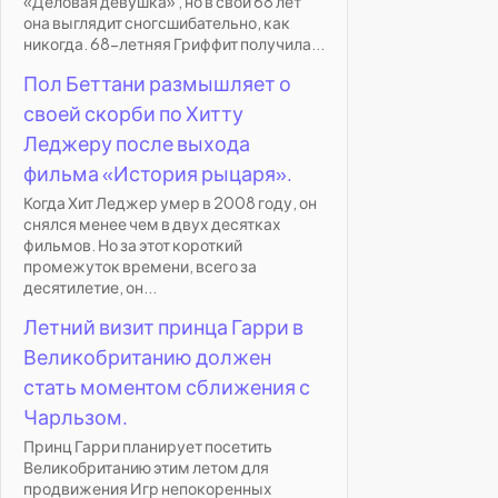
«Деловая девушка» , но в свои 68 лет
она выглядит сногсшибательно, как
никогда. 68-летняя Гриффит получила...
Пол Беттани размышляет о
своей скорби по Хитту
Леджеру после выхода
фильма «История рыцаря».
Когда Хит Леджер умер в 2008 году, он
снялся менее чем в двух десятках
фильмов. Но за этот короткий
промежуток времени, всего за
десятилетие, он...
Летний визит принца Гарри в
Великобританию должен
стать моментом сближения с
Чарльзом.
Принц Гарри планирует посетить
Великобританию этим летом для
продвижения Игр непокоренных