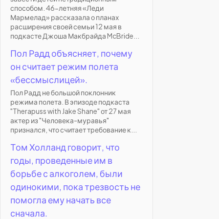
способом. 46-летняя «Леди
Мармелад» рассказала о планах
расширения своей семьи 12 мая в
подкасте Джоша Макбрайда McBride...
Пол Радд объясняет, почему
он считает режим полета
«бессмыслицей».
Пол Радд не большой поклонник
режима полета. В эпизоде подкаста
"Therapuss with Jake Shane" от 27 мая
актер из "Человека-муравья"
признался, что считает требование к...
Том Холланд говорит, что
годы, проведенные им в
борьбе с алкоголем, были
одинокими, пока трезвость не
помогла ему начать все
сначала.