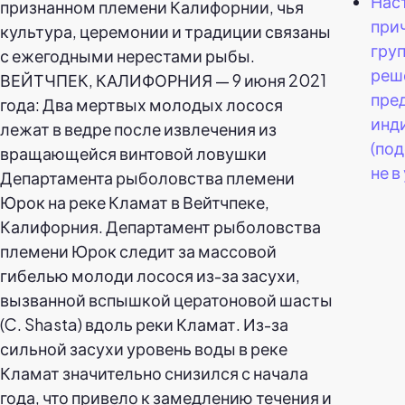
Нас
при
гру
реш
ВЕЙТЧПЕК, КАЛИФОРНИЯ — 9 июня 2021
пре
года: Два мертвых молодых лосося
инд
лежат в ведре после извлечения из
(под
вращающейся винтовой ловушки
не в
Департамента рыболовства племени
Юрок на реке Кламат в Вейтчпеке,
Калифорния. Департамент рыболовства
племени Юрок следит за массовой
гибелью молоди лосося из-за засухи,
вызванной вспышкой цератоновой шасты
(C. Shasta) вдоль реки Кламат. Из-за
сильной засухи уровень воды в реке
Кламат значительно снизился с начала
года, что привело к замедлению течения и