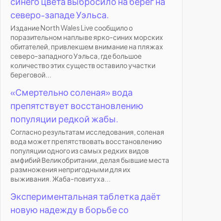
синего цвета выбросило на берег на
северо-западе Уэльса.
Издание North Wales Live сообщило о
поразительном наплыве ярко-синих морских
обитателей, привлекшем внимание на пляжах
северо-западного Уэльса, где большое
количество этих существ оставило участки
береговой...
«Смертельно соленая» вода
препятствует восстановлению
популяции редкой жабы.
Согласно результатам исследования, соленая
вода может препятствовать восстановлению
популяции одного из самых редких видов
амфибий Великобритании, делая бывшие места
размножения непригодными для их
выживания. Жаба-повитуха...
Экспериментальная таблетка даёт
новую надежду в борьбе со