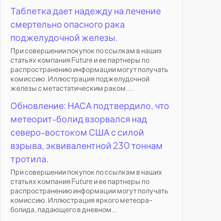
Таблетка дает надежду на лечение
смертельно опасного рака
поджелудочной железы.
При совершении покупок по ссылкам в наших
статьях компания Future и ее партнеры по
распространению информации могут получать
комиссию. Иллюстрация поджелудочной
железы с метастатическим раком....
Обновление: НАСА подтвердило, что
метеорит-болид взорвался над
северо-востоком США с силой
взрыва, эквивалентной 230 тоннам
тротила.
При совершении покупок по ссылкам в наших
статьях компания Future и ее партнеры по
распространению информации могут получать
комиссию. Иллюстрация яркого метеора-
болида, падающего в дневном...