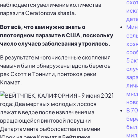
охо
наблюдается увеличение количества
иск
паразита Ceratonova shasta.
дете
Вот всё, что вам нужно знать о
Мин
плотоядном паразите в США, поскольку
сел
число случаев заболевания утроилось.
хоз
соо
В результате многочисленные скопления
5 а
чавычи были обнаружены вдоль берегов
слу
рек Скотт и Тринити, притоков реки
зар
Кламат.
лич
мяс
ново
В 70
бер
был
мил