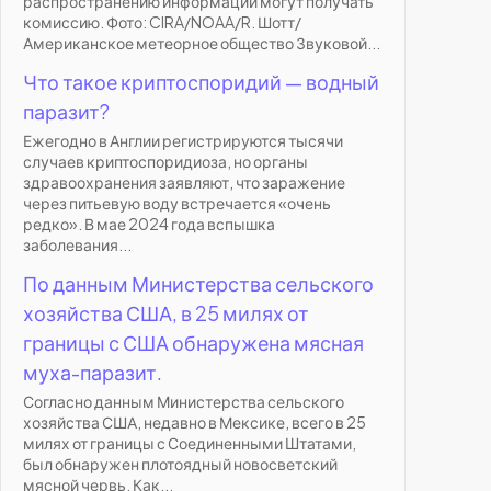
распространению информации могут получать
комиссию. Фото: CIRA/NOAA/R. Шотт/
Американское метеорное общество Звуковой...
Что такое криптоспоридий — водный
паразит?
Ежегодно в Англии регистрируются тысячи
случаев криптоспоридиоза, но органы
здравоохранения заявляют, что заражение
через питьевую воду встречается «очень
редко». В мае 2024 года вспышка
заболевания...
По данным Министерства сельского
хозяйства США, в 25 милях от
границы с США обнаружена мясная
муха-паразит.
Согласно данным Министерства сельского
хозяйства США, недавно в Мексике, всего в 25
милях от границы с Соединенными Штатами,
был обнаружен плотоядный новосветский
мясной червь. Как...