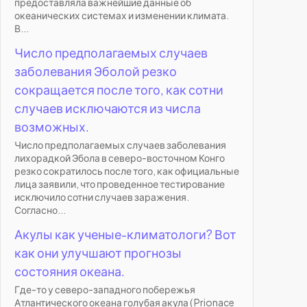
предоставляла важнейшие данные об
океанических системах и изменении климата.
В...
Число предполагаемых случаев
заболевания Эболой резко
сокращается после того, как сотни
случаев исключаются из числа
возможных.
Число предполагаемых случаев заболевания
лихорадкой Эбола в северо-восточном Конго
резко сократилось после того, как официальные
лица заявили, что проведенное тестирование
исключило сотни случаев заражения.
Согласно...
Акулы как ученые-климатологи? Вот
как они улучшают прогнозы
состояния океана.
Где-то у северо-западного побережья
Атлантического океана голубая акула ( Prionace