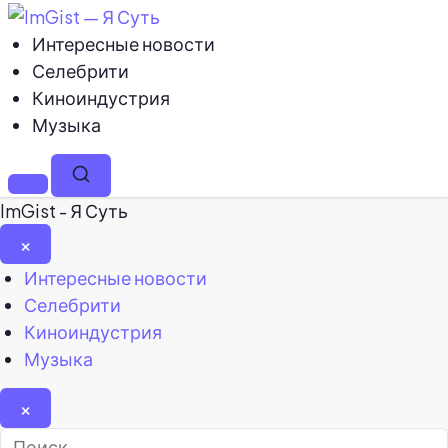
Интересные новости
Селебрити
Киноиндустрия
Музыка
Меню
Поиск
ImGist - Я Суть
×
Закрыть
Интересные новости
меню
Селебрити
Киноиндустрия
Музыка
×
Найти: