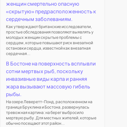
женщин смертельно опасную
«скрытую» предрасположенность к
сердечным заболеваниям.
Как утверждают британские исследователи,
простые обследования позволяют выявлять у
молодых женщин скрытые проблемы с
сердцем, которые повышают риск внезапной
остановки сердца, известной как внезапная
сердечная...
В Бостоне на поверхность всплывли
сотни мертвых рыб, поскольку
инвазивные виды карпа и ранняя
жара вызывают массовую гибель
рыбы.
На озере Леверетт-Понд, расположенном на
границе Бруклина и Бостона, развернулась
тревожная картина: на берег выбросило
мертвую рыбу. Для местных жителей, которые
обычно посещают этот район...