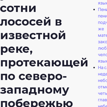
язы
сотни
Пени
пени
лососей в
под
же
известной
мат
зако
реке,
люб
чел
протекающей
язы
На 
по северо-
нед
неб
западному
отм
чет
побережью
гла
неб