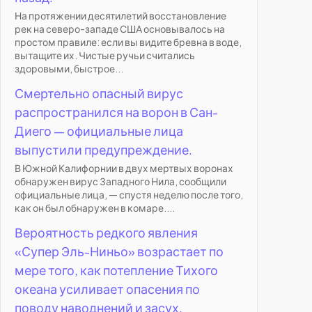
На протяжении десятилетий восстановление
рек на северо-западе США основывалось на
простом правиле: если вы видите бревна в воде,
вытащите их. Чистые ручьи считались
здоровыми, быстрое...
Смертельно опасный вирус
распространился на ворон в Сан-
Диего — официальные лица
выпустили предупреждение.
В Южной Калифорнии в двух мертвых воронах
обнаружен вирус Западного Нила, сообщили
официальные лица, — спустя неделю после того,
как он был обнаружен в комаре....
Вероятность редкого явления
«Супер Эль-Ниньо» возрастает по
мере того, как потепление Тихого
океана усиливает опасения по
поводу наводнений и засух.