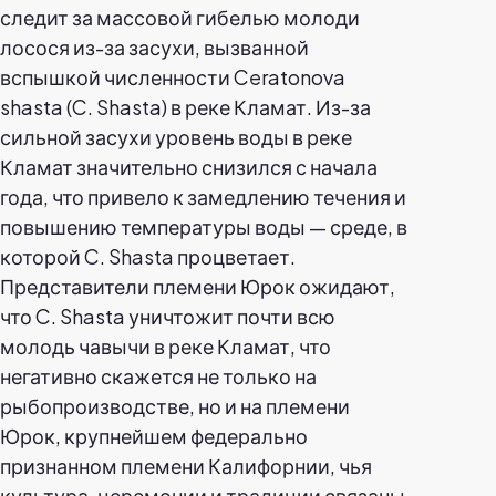
следит за массовой гибелью молоди
лосося из-за засухи, вызванной
вспышкой численности Ceratonova
shasta (C. Shasta) в реке Кламат. Из-за
сильной засухи уровень воды в реке
Кламат значительно снизился с начала
года, что привело к замедлению течения и
повышению температуры воды — среде, в
которой C. Shasta процветает.
Представители племени Юрок ожидают,
что C. Shasta уничтожит почти всю
молодь чавычи в реке Кламат, что
негативно скажется не только на
рыбопроизводстве, но и на племени
Юрок, крупнейшем федерально
признанном племени Калифорнии, чья
культура, церемонии и традиции связаны