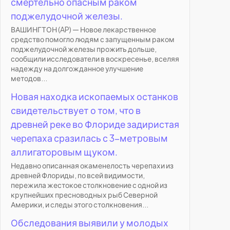
смертельно опасным раком
поджелудочной железы.
ВАШИНГТОН (AP) — Новое лекарственное
средство помогло людям с запущенным раком
поджелудочной железы прожить дольше,
сообщили исследователи в воскресенье, вселяя
надежду на долгожданное улучшение
методов...
Новая находка ископаемых останков
свидетельствует о том, что в
древней реке во Флориде задиристая
черепаха сразилась с 3-метровым
аллигаторовым щуком.
Недавно описанная окаменелость черепахи из
древней Флориды, по всей видимости,
пережила жестокое столкновение с одной из
крупнейших пресноводных рыб Северной
Америки, и следы этого столкновения...
Обследования выявили у молодых