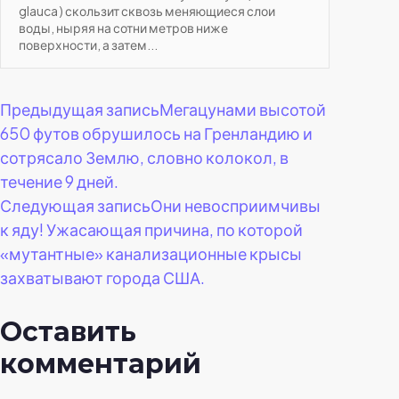
glauca ) скользит сквозь меняющиеся слои
воды, ныряя на сотни метров ниже
поверхности, а затем...
Навигация
Предыдущая запись
Мегацунами высотой
650 футов обрушилось на Гренландию и
по
сотрясало Землю, словно колокол, в
течение 9 дней.
записям
Следующая запись
Они невосприимчивы
к яду! Ужасающая причина, по которой
«мутантные» канализационные крысы
захватывают города США.
Оставить
комментарий