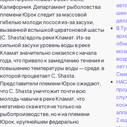
авт
шин.
дел
В Т
арх
обн
моз
воз
лет 
Сми
НАС
про
слу
кос
апп
2 ещ