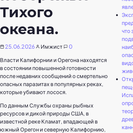
явл
Тихого
Экс
пре
океана.
что 
под
25.06.2026
Имжист
0
наи
опас
Власти Калифорнии и Орегона находятся
вид
в состоянии повышенной готовности
жив
после недавних сообщений о смертельно
Отк
опасных паразитах в популярных реках,
пещ
которые убивают лосося.
Исп
опр
По данным Службы охраны рыбных
теор
ресурсов и дикой природы США, в
дре
известной реке Кламат, впадающей в
кан
южный Орегон и северную Калифорнию,