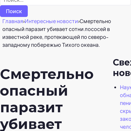
Главная
›
Интересные новости
›
Смертельно
опасный паразит убивает сотни лососей в
известной реке, протекающей по северо-
западному побережью Тихого океана.
Св
Смертельно
нов
опасный
Нау
обн
паразит
пен
скр
зак
убивает
чел