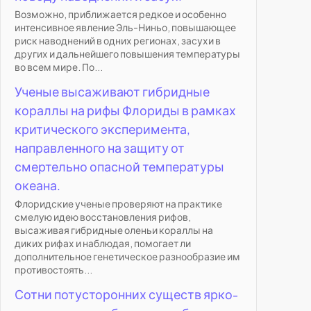
Возможно, приближается редкое и особенно
интенсивное явление Эль-Ниньо, повышающее
риск наводнений в одних регионах, засухи в
других и дальнейшего повышения температуры
во всем мире. По...
Ученые высаживают гибридные
кораллы на рифы Флориды в рамках
критического эксперимента,
направленного на защиту от
смертельно опасной температуры
океана.
Флоридские ученые проверяют на практике
смелую идею восстановления рифов,
высаживая гибридные оленьи кораллы на
диких рифах и наблюдая, помогает ли
дополнительное генетическое разнообразие им
противостоять...
Сотни потусторонних существ ярко-