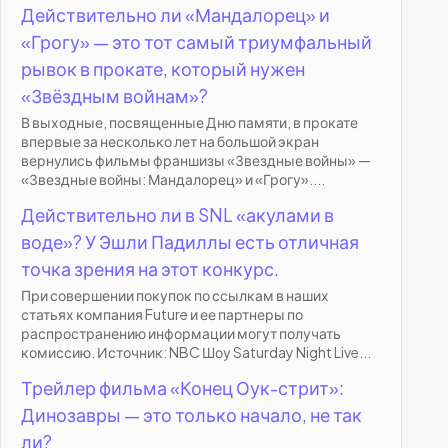
Действительно ли «Мандалорец» и
«Грогу» — это тот самый триумфальный
рывок в прокате, который нужен
«Звёздным войнам»?
В выходные, посвященные Дню памяти, в прокате
впервые за несколько лет на большой экран
вернулись фильмы франшизы «Звездные войны» —
«Звездные войны: Мандалорец» и «Грогу»....
Действительно ли в SNL «акулами в
воде»? У Эшли Падиллы есть отличная
точка зрения на этот конкурс.
При совершении покупок по ссылкам в наших
статьях компания Future и ее партнеры по
распространению информации могут получать
комиссию. Источник: NBC Шоу Saturday Night Live...
Трейлер фильма «Конец Оук-стрит»:
Динозавры — это только начало, не так
ли?