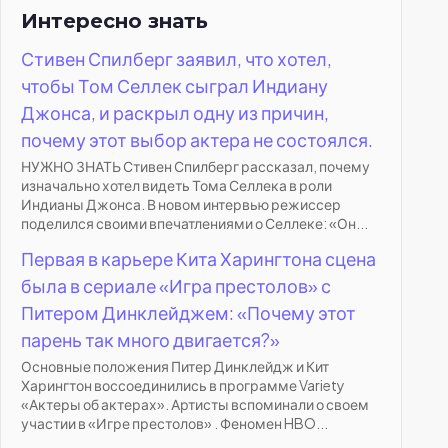
Интересно знать
Стивен Спилберг заявил, что хотел,
чтобы Том Селлек сыграл Индиану
Джонса, и раскрыл одну из причин,
почему этот выбор актера не состоялся.
НУЖНО ЗНАТЬ Стивен Спилберг рассказал, почему
изначально хотел видеть Тома Селлека в роли
Индианы Джонса. В новом интервью режиссер
поделился своими впечатлениями о Селлеке: «Он...
Первая в карьере Кита Харингтона сцена
была в сериале «Игра престолов» с
Питером Динклейджем: «Почему этот
парень так много двигается?»
Основные положения Питер Динклейдж и Кит
Харингтон воссоединились в программе Variety
«Актеры об актерах». Артисты вспоминали о своем
участии в «Игре престолов» . Феномен HBO...