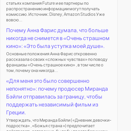
статьях компания Future и ее партнеры по
распространению информации могут получать
комиссию. Источник: Disney, Amazon Studios Уже
вовсю...
Почему Анна Фарис думала, что больше
никогда не снимется в «Очень страшном
кино»: «Это была уступка моей душе».
Основные положения Анна Фарис откровенно
рассказала о своих «сложных чувствах» по поводу
франшизы «Очень страшное кино» , в том числе о
том, почему она никогда...
«Для меня это было совершенно
непонятно»: почему продюсер Миранда
Бэйли отправилась за границу, чтобы
поддержать независимый фильм из
Греции.
Утверждать, что Миранда Бэйли ( «Дневник девочки-
подростка» , «Божья страна ») предпочитает
действовать осторожно, было бы просто безумием.