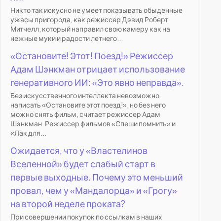
Никто так искусно не умеет показывать обыденные
ужасы пригорода, как режиссер Дэвид Роберт
Митчелл, который направил свою камеру как на
нежные муки и радости летнего...
«Остановите! Этот! Поезд!» Режиссер
Адам Шэнкман отрицает использование
генеративного ИИ: «Это явно неправда».
Без искусственного интеллекта невозможно
написать «Остановите этот поезд!», но без него
можно снять фильм, считает режиссер Адам
Шэнкман. Режиссер фильмов «Спеши помнить» и
«Лак для...
Ожидается, что у «Властелинов
Вселенной» будет слабый старт в
первые выходные. Почему это меньший
провал, чем у «Мандалорца» и «Грогу»
на второй неделе проката?
При совершении покупок по ссылкам в наших