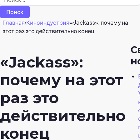
Главная
›
Киноиндустрия
›
«Jackass»: почему на
этот раз это действительно конец
С
«Jackass»:
н
почему на этот
раз это
действительно
конец