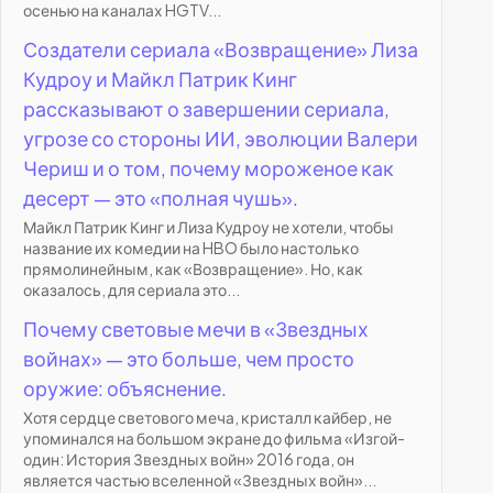
осенью на каналах HGTV...
Создатели сериала «Возвращение» Лиза
Кудроу и Майкл Патрик Кинг
рассказывают о завершении сериала,
угрозе со стороны ИИ, эволюции Валери
Чериш и о том, почему мороженое как
десерт — это «полная чушь».
Майкл Патрик Кинг и Лиза Кудроу не хотели, чтобы
название их комедии на HBO было настолько
прямолинейным, как «Возвращение». Но, как
оказалось, для сериала это...
Почему световые мечи в «Звездных
войнах» — это больше, чем просто
оружие: объяснение.
Хотя сердце светового меча, кристалл кайбер, не
упоминался на большом экране до фильма «Изгой-
один: История Звездных войн» 2016 года, он
является частью вселенной «Звездных войн»...