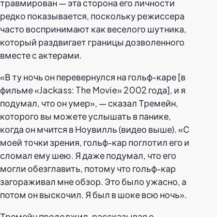
травмирован — эта сторона его личности
редко показывается, поскольку режиссера
часто воспринимают как веселого шутника,
который раздвигает границы дозволенного
вместе с актерами.
«В ту ночь он перевернулся на гольф-каре [в
фильме «Jackass: The Movie» 2002 года], и я
подумал, что он умер», — сказал Тремейн,
которого вы можете услышать в панике,
когда он мчится в Ноувилль (видео выше). «С
моей точки зрения, гольф-кар поглотил его и
сломал ему шею. Я даже подумал, что его
могли обезглавить, потому что гольф-кар
загораживал мне обзор. Это было ужасно, а
потом он выскочил. Я был в шоке всю ночь».
Тремейн продолжил, рассказывая о