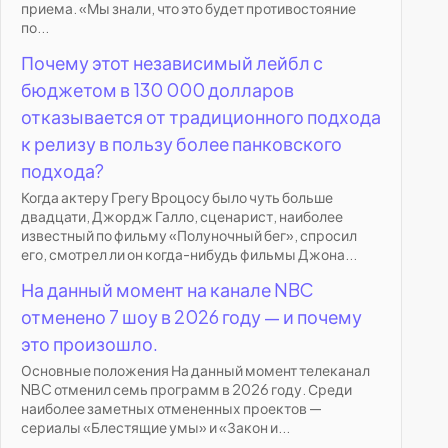
приема. «Мы знали, что это будет противостояние
по...
Почему этот независимый лейбл с
бюджетом в 130 000 долларов
отказывается от традиционного подхода
к релизу в пользу более панковского
подхода?
Когда актеру Грегу Вроцосу было чуть больше
двадцати, Джордж Галло, сценарист, наиболее
известный по фильму «Полуночный бег», спросил
его, смотрел ли он когда-нибудь фильмы Джона...
На данный момент на канале NBC
отменено 7 шоу в 2026 году — и почему
это произошло.
Основные положения На данный момент телеканал
NBC отменил семь программ в 2026 году. Среди
наиболее заметных отмененных проектов —
сериалы «Блестящие умы» и «Закон и...