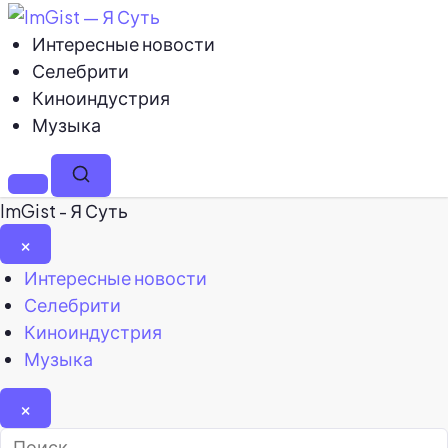
Интересные новости
Селебрити
Киноиндустрия
Музыка
Меню
Поиск
ImGist - Я Суть
×
Закрыть
Интересные новости
меню
Селебрити
Киноиндустрия
Музыка
×
Найти: