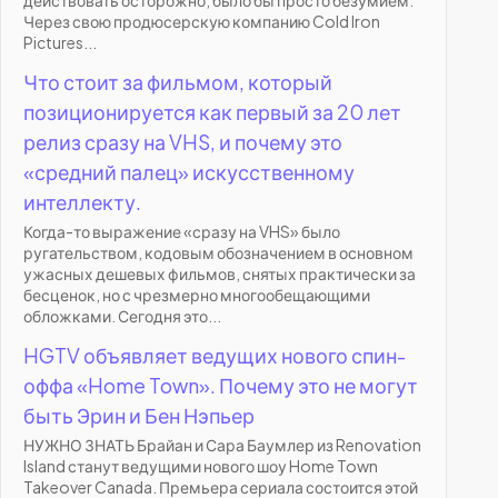
Через свою продюсерскую компанию Cold Iron
Pictures...
Что стоит за фильмом, который
позиционируется как первый за 20 лет
релиз сразу на VHS, и почему это
«средний палец» искусственному
интеллекту.
Когда-то выражение «сразу на VHS» было
ругательством, кодовым обозначением в основном
ужасных дешевых фильмов, снятых практически за
бесценок, но с чрезмерно многообещающими
обложками. Сегодня это...
HGTV объявляет ведущих нового спин-
оффа «Home Town». Почему это не могут
быть Эрин и Бен Нэпьер
НУЖНО ЗНАТЬ Брайан и Сара Баумлер из Renovation
Island станут ведущими нового шоу Home Town
Takeover Canada. Премьера сериала состоится этой