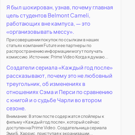
Я был шокирован, узнав, почему главная
цель студентов Belmont Cameli,
работающих вне кампуса, — это
«организовывать мессу».
При совершении покупок по ссылкам в наших
статьях компания Future и ее партнеры по
распространению информации могут получать
комиссию. Источник: Prime Video Когда я думаю...
Создатели сериала «Каждый год после»
рассказывают, почему это не любовный
треугольник, об изменениях в
отношениях Сэма и Перси по сравнению
с книгой и о судьбе Чарли во втором
сезоне.
Внимание: В этом посте содержатся спойлеры к
фильму «Каждый год после», который сейчас
доступен на Prime Video. Создательница сериала
Эми Б. Харрис, приступая к экранизации...