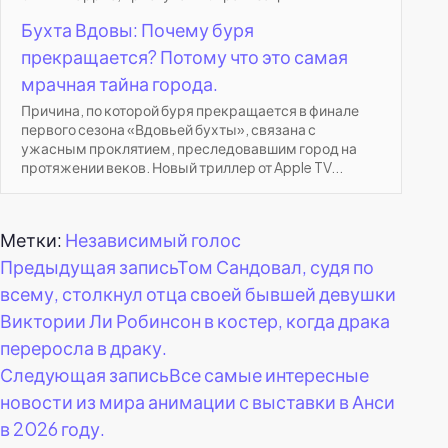
Бухта Вдовы: Почему буря
прекращается? Потому что это самая
мрачная тайна города.
Причина, по которой буря прекращается в финале
первого сезона «Вдовьей бухты», связана с
ужасным проклятием, преследовавшим город на
протяжении веков. Новый триллер от Apple TV...
Метки:
Независимый голос
Навигация
Предыдущая запись
Том Сандовал, судя по
всему, столкнул отца своей бывшей девушки
по
Виктории Ли Робинсон в костер, когда драка
переросла в драку.
записям
Следующая запись
Все самые интересные
новости из мира анимации с выставки в Анси
в 2026 году.