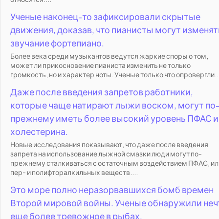
Ученые наконец-то зафиксировали скрытые
движения, доказав, что пианисты могут изменят
звучание фортепиано.
Более века среди музыкантов ведутся жаркие споры о том,
может ли прикосновение пианиста изменить не только
громкость, но и характер ноты. Ученые только что опровергли..
Даже после введения запретов работники,
которые чаще натирают лыжи воском, могут по
прежнему иметь более высокий уровень ПФАС и
холестерина.
Новые исследования показывают, что даже после введения
запрета на использование лыжной смазки люди могут по-
прежнему сталкиваться с остаточным воздействием ПФАС, ил
пер- и полифторалкильных веществ....
Это море полно неразорвавшихся бомб времен
Второй мировой войны. Ученые обнаружили неч
еще более тревожное в рыбах.