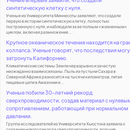
синтетическую клетку с нуля.
Ученые из Университета Миннесоты заявляют, что создали
первую в истории синтетическую клетку, полностью
построенную с нуля, и наблюдали за ее полным «жизненным»
циклом, включая размножение....
Крупное океаническое течение находится на гра
коллапса. Ученые говорят, что последствия мог
затронуть Калифорнию.
Климатические системы Земли неразрывно и зачастую
неожиданно взаимосвязаны. Пыль из пустыни Сахара в
Северной Африке разносится на тысячи километров, питая
пищевые цепи в Амазонии и...
Ученые побили 30-летний рекорд
сверхпроводимости, создав материал с нулевы
сопротивлением, работающий при нормальном
давлении.
Группа исследователей из Университета Хьюстона заявила о
создании нового рекорда сверхпроводимости, получив