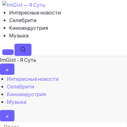
Интересные новости
Селебрити
Киноиндустрия
Музыка
Меню
Поиск
ImGist - Я Суть
×
Закрыть
Интересные новости
меню
Селебрити
Киноиндустрия
Музыка
×
Найти: