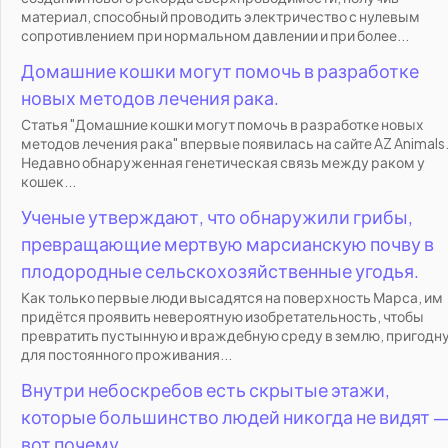
материал, способный проводить электричество с нулевым
сопротивлением при нормальном давлении и при более...
Домашние кошки могут помочь в разработке
новых методов лечения рака.
Статья "Домашние кошки могут помочь в разработке новых
методов лечения рака" впервые появилась на сайте AZ Animals
Недавно обнаруженная генетическая связь между раком у
кошек...
Ученые утверждают, что обнаружили грибы,
превращающие мертвую марсианскую почву в
плодородные сельскохозяйственные угодья.
Как только первые люди высадятся на поверхность Марса, им
придётся проявить невероятную изобретательность, чтобы
превратить пустынную и враждебную среду в землю, пригодн
для постоянного проживания...
Внутри небоскребов есть скрытые этажи,
которые большинство людей никогда не видят 
вот почему.