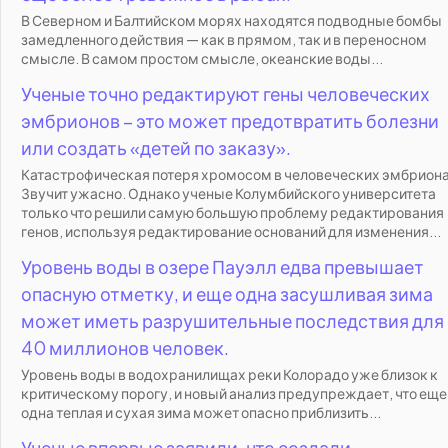
В Северном и Балтийском морях находятся подводные бомбы
замедленного действия — как в прямом, так и в переносном
смысле. В самом простом смысле, океанские воды...
Ученые точно редактируют гены человеческих
эмбрионов – это может предотвратить болезни
или создать «детей по заказу».
Катастрофическая потеря хромосом в человеческих эмбрион
Звучит ужасно. Однако ученые Колумбийского университета
только что решили самую большую проблему редактирования
генов, используя редактирование оснований для изменения...
Уровень воды в озере Пауэлл едва превышает
опасную отметку, и еще одна засушливая зима
может иметь разрушительные последствия для
40 миллионов человек.
Уровень воды в водохранилищах реки Колорадо уже близок к
критическому порогу, и новый анализ предупреждает, что еще
одна теплая и сухая зима может опасно приблизить...
Ученые впервые заявили, что создали