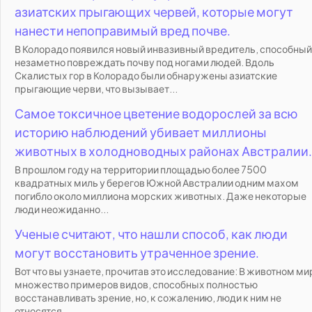
азиатских прыгающих червей, которые могут
нанести непоправимый вред почве.
В Колорадо появился новый инвазивный вредитель, способный
незаметно повреждать почву под ногами людей. Вдоль
Скалистых гор в Колорадо были обнаружены азиатские
прыгающие черви, что вызывает...
Самое токсичное цветение водорослей за всю
историю наблюдений убивает миллионы
животных в холодноводных районах Австралии.
В прошлом году на территории площадью более 7500
квадратных миль у берегов Южной Австралии одним махом
погибло около миллиона морских животных. Даже некоторые
люди неожиданно...
Ученые считают, что нашли способ, как люди
могут восстановить утраченное зрение.
Вот что вы узнаете, прочитав это исследование: В животном ми
множество примеров видов, способных полностью
восстанавливать зрение, но, к сожалению, люди к ним не
относятся....