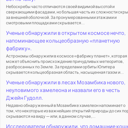
Небоскребы часто отличаются своей видимой высотой и
сверкающими фасадами, но большая часть их сложности скр
за внешней оболочкой. За пронумерованными этажами и
смотровыми площадками скрывается...
Ученые обнаружили в открытом космосе нечто,
напоминающее кольцеобразную «планетную
фабрику».
Астрономы обнаружили в космосе «фабрику планет», которая
может объяснить происхождение причудливых метеоритов,
разбросанных по Земле. За пределами орбиты Юпитера
скрывается кольцеобразная область, насыщенная газом и...
Ученые обнаружили в лесах Мозамбика нового,
неуловимого хамелеона и назвали его в честь
Джейн Гудолл.
Недавно обнаруженный в Мозамбике хамелеон напоминает о
том, что некоторые из важнейших открытий природы до сих по
скрываются на виду — или, в данном случае,...
Исследователи обнаружили, что домашние кош