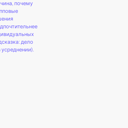
чина, почему
упповые
шения
дпочтительнее
дивидуальных
дсказка: дело
в усреднении).