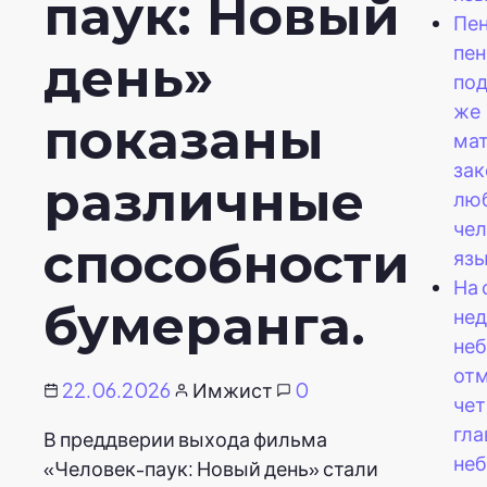
паук: Новый
Пен
пен
день»
под
же
показаны
ма
зак
различные
лю
чел
способности
язы
На
бумеранга.
нед
неб
от
22.06.2026
Имжист
0
че
гл
В преддверии выхода фильма
не
«Человек-паук: Новый день» стали