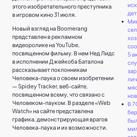
иск
этого изобретательного преступника
дет
в игровом кино 31 июля.
Ми
Новый взгляд на Boomerang
сел
представлен в рекламном
хо
видеоролике на YouTube,
соо
посвященном фильму. В нем Нед Лидс
5 а
в исполнении Джейкоба Баталона
слу
рассказывает поклонникам
за
Человека-паука о своем изобретении
ли
— Spidey Tracker, веб-сайте,
мя
посвященном всему, что связано с
нов
Человеком-пауком. В разделе «Web
В 7
Watch» на сайте представлена
бе
графика, демонстрирующая врагов
был
Человека-паука и их возможности.
ми
ав