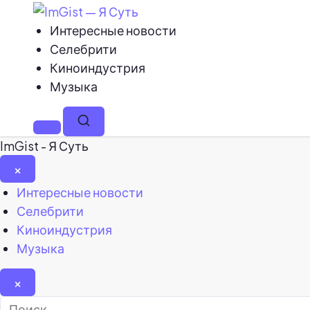
Интересные новости
Селебрити
Киноиндустрия
Музыка
Меню
Поиск
ImGist - Я Суть
×
Закрыть
Интересные новости
меню
Селебрити
Киноиндустрия
Музыка
×
Найти: