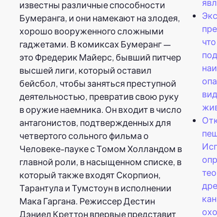
явл
известны различные способности
Экс
Бумеранга, и они намекают на злодея,
пре
хорошо вооруженного сложными
что
гаджетами. В комиксах Бумеранг —
под
это Фредерик Майерс, бывший питчер
на
высшей лиги, который оставил
опа
бейсбол, чтобы заняться преступной
вид
деятельностью, превратив свою руку
жи
в оружие наемника. Он входит в число
От
антагонистов, подтвержденных для
пе
четвертого сольного фильма о
Ис
Человеке-пауке с Томом Холландом в
опр
главной роли, в насыщенном списке, в
тео
который также входят Скорпион,
др
Тарантула и Тумстоун в исполнении
ка
Мака Гаргана. Режиссер Дестин
ох
Дэниел Креттон впервые представит