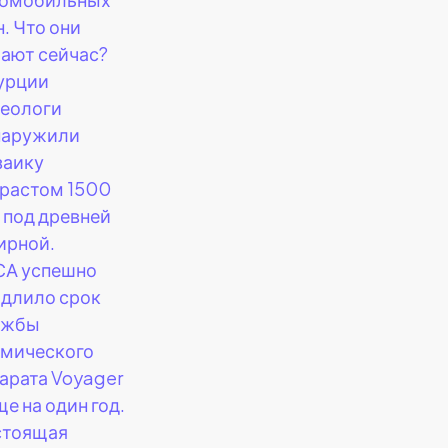
. Что они
ают сейчас?
урции
еологи
наружили
заику
растом 1500
 под древней
ирной.
СА успешно
длило срок
ужбы
смического
арата Voyager
ще на один год.
стоящая