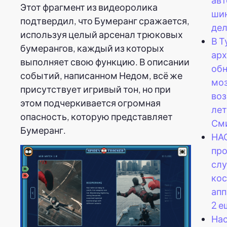
Этот фрагмент из видеоролика
шин
подтвердил, что Бумеранг сражается,
дел
используя целый арсенал трюковых
В Т
бумерангов, каждый из которых
арх
выполняет свою функцию. В описании
об
событий, написанном Недом, всё же
мо
присутствует игривый тон, но при
воз
этом подчеркивается огромная
лет
опасность, которую представляет
См
Бумеранг.
НА
про
сл
ко
апп
2 е
На