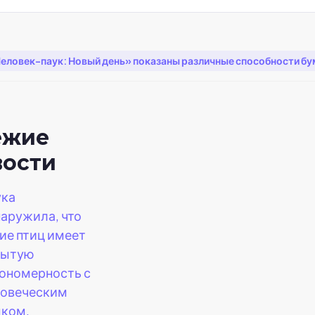
еловек-паук: Новый день» показаны различные способности бу
ежие
вости
ука
аружила, что
ие птиц имеет
рытую
ономерность с
ловеческим
ыком.