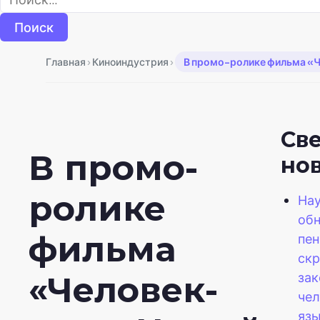
›
›
Главная
Киноиндустрия
В промо-ролике фильма «Ч
Св
В промо-
но
ролике
На
обн
фильма
пен
ск
зак
«Человек-
че
яз