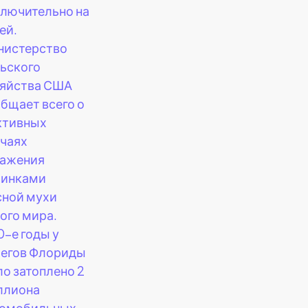
лючительно на
ей.
нистерство
ьского
зяйства США
бщает всего о
ктивных
чаях
ражения
чинками
сной мухи
ого мира.
0-е годы у
регов Флориды
о затоплено 2
ллиона
томобильных