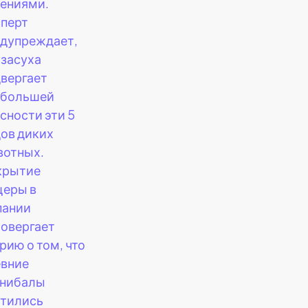
ениями.
перт
дупреждает,
 засуха
вергает
ибольшей
сности эти 5
ов диких
вотных.
крытие
щеры в
пании
овергает
рию о том, что
евние
ннибалы
отились