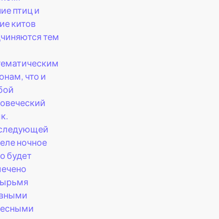
ие птиц и
ие китов
чиняются тем
тематическим
онам, что и
бой
овеческий
к.
 следующей
еле ночное
о будет
мечено
тырьмя
авными
бесными