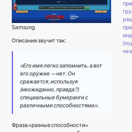
при
гр
ре
пре
Samsung
ин
Описание звучит так:
(по
не 
«Его имя легко запомнить, а вот
его оружие — нет. Он
сражается, используя
(неожиданно, правда?)
специальные бумеранги с
различными способностями».
Фраза «разные способности»