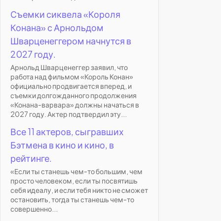
Съемки сиквела «Короля
Конана» с Арнольдом
Шварценеггером начнутся в
2027 году.
Арнольд Шварценеггер заявил, что
работа над фильмом «Король Конан»
официально продвигается вперед, и
съемки долгожданного продолжения
«Конана-варвара» должны начаться в
2027 году. Актер подтвердил эту...
Все 11 актеров, сыгравших
Бэтмена в кино и кино, в
рейтинге.
«Если ты станешь чем-то большим, чем
просто человеком, если ты посвятишь
себя идеалу, и если тебя никто не сможет
остановить, тогда ты станешь чем-то
совершенно...