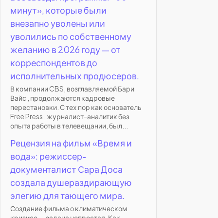
минут», которые были
внезапно уволены или
уволились по собственному
желанию в 2026 году — от
корреспондентов до
исполнительных продюсеров.
В компании CBS, возглавляемой Бари
Вайс , продолжаются кадровые
перестановки. С тех пор как основатель
Free Press , журналист-аналитик без
опыта работы в телевещании, был...
Рецензия на фильм «Время и
вода»: режиссер-
документалист Сара Доса
создала душераздирающую
элегию для тающего мира.
Создание фильма о климатическом
кризисе — задача непростая. Как