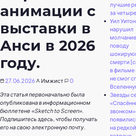
лучшие р
анимации с
за четыре
Уил Уитон
выставки в
нарушил
молчание
Анси в 2026
поводу
шокирую
году.
смерти [
в фильме
не смог с
27.06.2026
Имжист
0
Вселенну
Эта статья первоначально была
Звезды с
опубликована в информационном
«Спасённ
бюллетене «Sketch to Screen».
звонком»
Подпишитесь здесь, чтобы получать
появилис
его на свою электронную почту.
на редко
встрече.