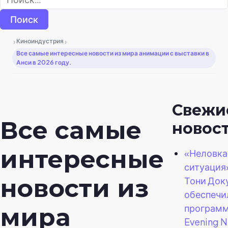
›
›
Киноиндустрия
Все самые интересные новости из мира анимации с выставки в
Анси в 2026 году.
Свежи
Все самые
новос
интересные
«Неловка
ситуация
новости из
Тони Док
обеспечи
программ
мира
Evening 