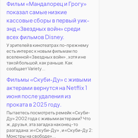
Фильм «Мандалорец и Грогу»
показал самые низкие
кассовые сборы в первый уик-
энд «Звездных войн» среди
всех фильмов Disney.
У зрителей в кинотеатрах по-прежнему
есть интерес к новым фильмам по
вселенной «Звездных войн» , хотя и не
такой большой, как раньше. Как
сообщает Variety...
Фильмы «Скуби-Ду» с живыми
актерами вернутся на Netflix 1
июня после удаления из
проката в 2025 году.
Пытаетесь посмотреть ремейк «Скуби-
Ду» 2002 года с живыми актерами? Что
ж, друзья, эта загадка наконец-то
разгадана: и «Скуби-Ду» , и «Скуби-Ду 2:
Монстры на свободе»...