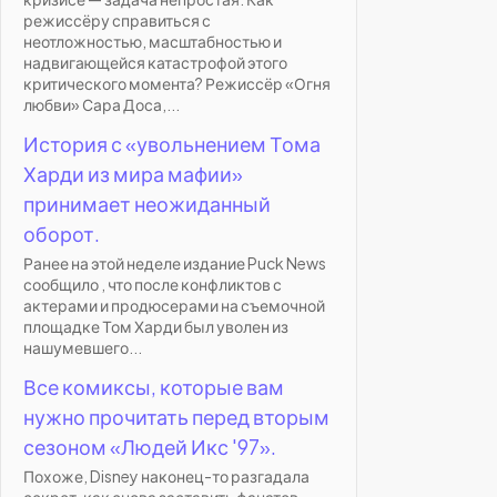
режиссёру справиться с
неотложностью, масштабностью и
надвигающейся катастрофой этого
критического момента? Режиссёр «Огня
любви» Сара Доса,...
История с «увольнением Тома
Харди из мира мафии»
принимает неожиданный
оборот.
Ранее на этой неделе издание Puck News
сообщило , что после конфликтов с
актерами и продюсерами на съемочной
площадке Том Харди был уволен из
нашумевшего...
Все комиксы, которые вам
нужно прочитать перед вторым
сезоном «Людей Икс '97».
Похоже, Disney наконец-то разгадала
секрет, как снова заставить фанатов