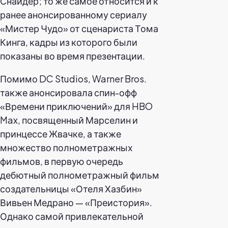
Снайдер; то же самое относится и к
ранее анонсированному сериалу
«Мистер Чудо» от сценариста Тома
Кинга, кадры из которого были
показаны во время презентации.
Помимо DC Studios, Warner Bros.
также анонсировала спин-офф
«Времени приключений» для HBO
Max, посвященный Марселин и
принцессе Жвачке, а также
множество полнометражных
фильмов, в первую очередь
дебютный полнометражный фильм
создательницы «Отеля Хазбин»
Вивьен Медрано — «Преистория».
Однако самой привлекательной