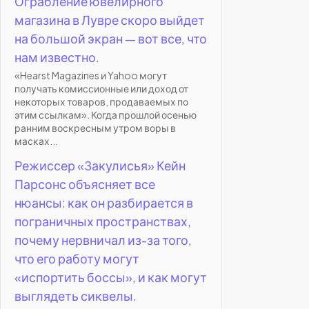
Ограбление ювелирного
магазина в Лувре скоро выйдет
на большой экран — вот все, что
нам известно.
«Hearst Magazines и Yahoo могут
получать комиссионные или доход от
некоторых товаров, продаваемых по
этим ссылкам». Когда прошлой осенью
ранним воскресным утром воры в
масках...
Режиссер «Закулисья» Кейн
Парсонс объясняет все
нюансы: как он разбирается в
пограничных пространствах,
почему нервничал из-за того,
что его работу могут
«испортить боссы», и как могут
выглядеть сиквелы.