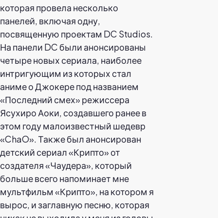
которая провела несколько
панелей, включая одну,
посвященную проектам DC Studios.
На панели DC были анонсированы
четыре новых сериала, наиболее
интригующим из которых стал
аниме о Джокере под названием
«Последний смех» режиссера
Ясухиро Аоки, создавшего ранее в
этом году малоизвестный шедевр
«ChaO». Также был анонсирован
детский сериал «Крипто» от
создателя «Чаудера», который
больше всего напоминает мне
мультфильм «Крипто», на котором я
вырос, и заглавную песню, которая
никак не выходила у меня из головы.