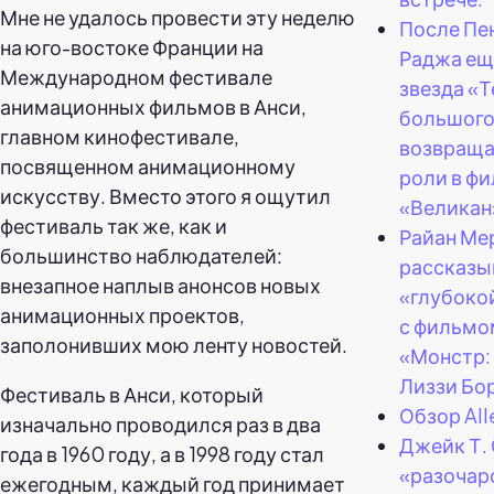
Мне не удалось провести эту неделю
После Пе
на юго-востоке Франции на
Раджа ещ
Международном фестивале
звезда «
анимационных фильмов в Анси,
большого
главном кинофестивале,
возвраща
посвященном анимационному
роли в ф
искусству. Вместо этого я ощутил
«Великан
фестиваль так же, как и
Райан Ме
большинство наблюдателей:
рассказы
внезапное наплыв анонсов новых
«глубоко
анимационных проектов,
с фильмо
заполонивших мою ленту новостей.
«Монстр:
Лиззи Бо
Фестиваль в Анси, который
Обзор All
изначально проводился раз в два
Джейк Т.
года в 1960 году, а в 1998 году стал
«разочар
ежегодным, каждый год принимает