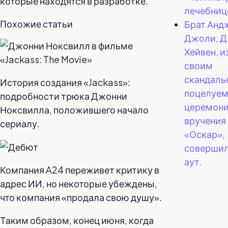
которые находятся в разработке.
лечебниц
Похожие статьи
Брат Анд
Джоли, 
Хейвен, 
своим
скандал
История создания «Jackass»:
поцелуем
подробности трюка Джонни
церемон
Ноксвилла, положившего начало
вручения
сериалу.
«Оскар»,
совершил
аут.
Компания A24 переживет критику в
адрес ИИ, но некоторые убеждены,
что компания «продала свою душу».
Таким образом, конец июня, когда