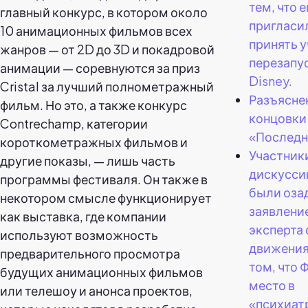
тем, что е
главный конкурс, в котором около
пригласи
10 анимационных фильмов всех
принять у
жанров — от 2D до 3D и покадровой
перезапу
анимации — соревнуются за приз
Disney.
Cristal за лучший полнометражный
Разъясне
фильм. Но это, а также конкурс
концовки
Contrechamp, категории
«Последн
короткометражных фильмов и
Участник
другие показы, — лишь часть
дискусси
программы фестиваля. Он также в
были оза
некотором смысле функционирует
заявлени
как выставка, где компании
эксперта 
используют возможность
движения
предварительного просмотра
том, что 
будущих анимационных фильмов
место в
или телешоу и анонса проектов,
«психиат