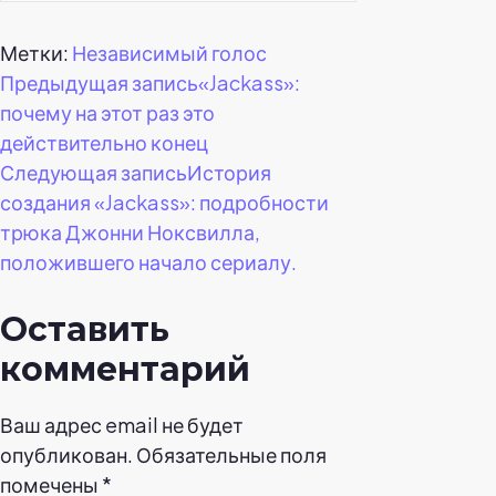
Метки:
Независимый голос
Навигация
Предыдущая запись
«Jackass»:
почему на этот раз это
по
действительно конец
Следующая запись
История
записям
создания «Jackass»: подробности
трюка Джонни Ноксвилла,
положившего начало сериалу.
Оставить
комментарий
Ваш адрес email не будет
опубликован.
Обязательные поля
помечены
*