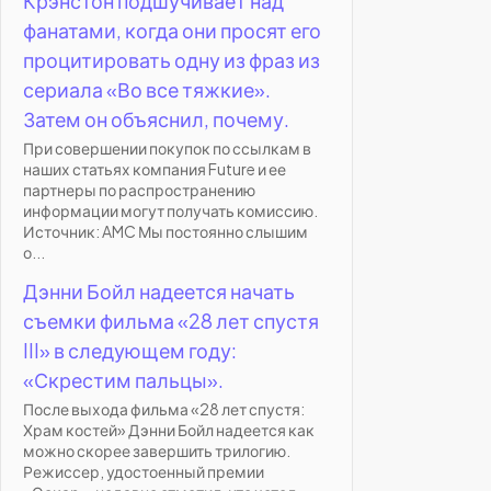
Крэнстон подшучивает над
фанатами, когда они просят его
процитировать одну из фраз из
сериала «Во все тяжкие».
Затем он объяснил, почему.
При совершении покупок по ссылкам в
наших статьях компания Future и ее
партнеры по распространению
информации могут получать комиссию.
Источник: AMC Мы постоянно слышим
о...
Дэнни Бойл надеется начать
съемки фильма «28 лет спустя
III» в следующем году:
«Скрестим пальцы».
После выхода фильма «28 лет спустя:
Храм костей» Дэнни Бойл надеется как
можно скорее завершить трилогию.
Режиссер, удостоенный премии