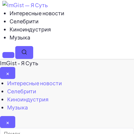
Интересные новости
Селебрити
Киноиндустрия
Музыка
Меню
Поиск
ImGist - Я Суть
×
Закрыть
Интересные новости
меню
Селебрити
Киноиндустрия
Музыка
×
Найти: