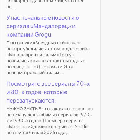
«Оскар», недавно отметил, что хотел
бы...
У нас печальные новости о
сериале «Мандалорец» и
компании Grogu.
Поклонники «Звездных войн» очень
быстро убедились в этом, когда сериал
«Мандалорец» и фильм «Грогу»
появились в кинотеатрах в выходные,
посвященные Дню памяти. Этот
полнометражный фильм...
Посмотрите все сериалы 70-х
и 80-х годов, которые
перезапускаются.
НУЖНО ЗНАТЬ Было заказано несколько
перезапусков любимых сериалов 1970-
х и 1980-х годов. Премьера сериала
«Маленький домик в прерии» от Netflix
состоится 9 июля 2026 года,...