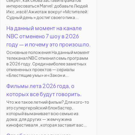
интересоваться Marvel: добавьте Людей
Икс, и всё! Ажиотаж вокруг «Мстителей:
Судный день » достиг своего пика...
На данный момент на канале
NBC отменено 7 шоу в 2026
году — и почему это произошло.
Основные положения На данный момент
телеканал NBC отменил семь программ
в 2026 году. Среди наиболее заметных
отмененных проектов — сериалы
«Блестящие умы» и «Закон и...
Фильмы лета 2026 года, о
которых все будут говорить.
Что же такое летний фильм? Для кого-то
это супергеройский блокбастер,
который выманивает всю семью из
дома; для других — жемчужина
кинофестиваля , которая заставит вас...