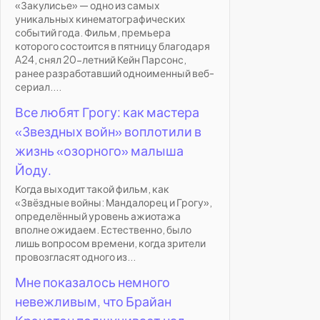
«Закулисье» — одно из самых
уникальных кинематографических
событий года. Фильм, премьера
которого состоится в пятницу благодаря
A24, снял 20-летний Кейн Парсонс,
ранее разработавший одноименный веб-
сериал....
Все любят Грогу: как мастера
«Звездных войн» воплотили в
жизнь «озорного» малыша
Йоду.
Когда выходит такой фильм, как
«Звёздные войны: Мандалорец и Грогу»,
определённый уровень ажиотажа
вполне ожидаем. Естественно, было
лишь вопросом времени, когда зрители
провозгласят одного из...
Мне показалось немного
невежливым, что Брайан