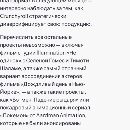
платформах в следующем месяце —
интересно наблюдать за тем, как
Crunchyroll стратегически
диверсифицирует свою продукцию.
Перечислить все остальные
проекты невозможно — включая
фильм студии Illumination «Не
одинок» с Селеной Гомес и Тимоти
Шаламе, а также самый странный
вариант воссоединения актеров
фильма «Дождливый день в Нью-
Йорке», — а также такие проекты,
как «Бэтмен: Падение рыцаря» или
покадровый анимационный сериал
«Покемон» от Aardman Animation,
которые не были анонсированы