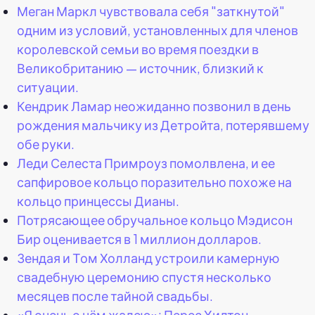
Меган Маркл чувствовала себя "заткнутой"
одним из условий, установленных для членов
королевской семьи во время поездки в
Великобританию — источник, близкий к
ситуации.
Кендрик Ламар неожиданно позвонил в день
рождения мальчику из Детройта, потерявшему
обе руки.
Леди Селеста Примроуз помолвлена, и ее
сапфировое кольцо поразительно похоже на
кольцо принцессы Дианы.
Потрясающее обручальное кольцо Мэдисон
Бир оценивается в 1 миллион долларов.
Зендая и Том Холланд устроили камерную
свадебную церемонию спустя несколько
месяцев после тайной свадьбы.
«Я очень о чём жалею»: Перес Хилтон