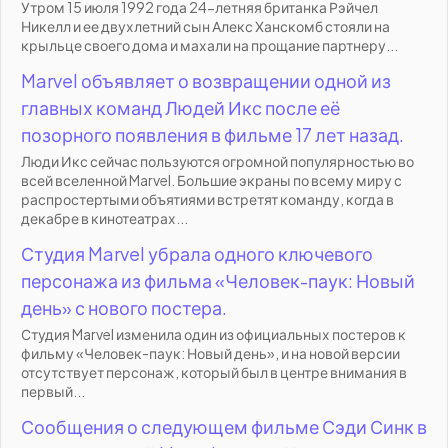
Утром 15 июля 1992 года 24-летняя британка Рэйчел
Никелл и ее двухлетний сын Алекс Ханскомб стояли на
крыльце своего дома и махали на прощание партнеру...
Marvel объявляет о возвращении одной из
главных команд Людей Икс после её
позорного появления в фильме 17 лет назад.
Люди Икс сейчас пользуются огромной популярностью во
всей вселенной Marvel. Большие экраны по всему миру с
распростертыми объятиями встретят команду, когда в
декабре в кинотеатрах...
Студия Marvel убрала одного ключевого
персонажа из фильма «Человек-паук: Новый
день» с нового постера.
Студия Marvel изменила один из официальных постеров к
фильму «Человек-паук: Новый день», и на новой версии
отсутствует персонаж, который был в центре внимания в
первый...
Сообщения о следующем фильме Сэди Синк в