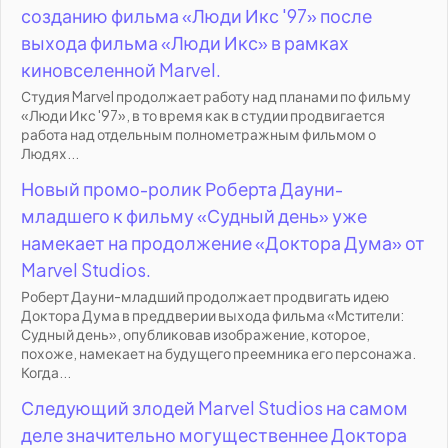
созданию фильма «Люди Икс '97» после
выхода фильма «Люди Икс» в рамках
киновселенной Marvel.
Студия Marvel продолжает работу над планами по фильму
«Люди Икс '97», в то время как в студии продвигается
работа над отдельным полнометражным фильмом о
Людях...
Новый промо-ролик Роберта Дауни-
младшего к фильму «Судный день» уже
намекает на продолжение «Доктора Дума» от
Marvel Studios.
Роберт Дауни-младший продолжает продвигать идею
Доктора Дума в преддверии выхода фильма «Мстители:
Судный день», опубликовав изображение, которое,
похоже, намекает на будущего преемника его персонажа.
Когда...
Следующий злодей Marvel Studios на самом
деле значительно могущественнее Доктора