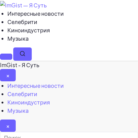
Интересные новости
Селебрити
Киноиндустрия
Музыка
Меню
Поиск
ImGist - Я Суть
×
Закрыть
Интересные новости
меню
Селебрити
Киноиндустрия
Музыка
×
Найти: