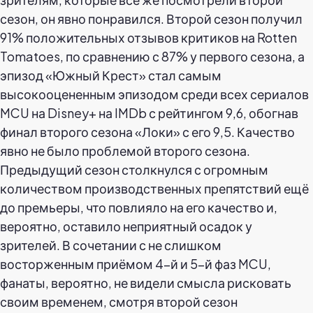
сезон, он явно понравился. Второй сезон получил
91% положительных отзывов критиков на Rotten
Tomatoes, по сравнению с 87% у первого сезона, а
эпизод «Южный Крест» стал самым
высокооцененным эпизодом среди всех сериалов
MCU на Disney+ на IMDb с рейтингом 9,6, обогнав
финал второго сезона «Локи» с его 9,5. Качество
явно не было проблемой второго сезона.
Предыдущий сезон столкнулся с огромным
количеством производственных препятствий ещё
до премьеры, что повлияло на его качество и,
вероятно, оставило неприятный осадок у
зрителей. В сочетании с не слишком
восторженным приёмом 4-й и 5-й фаз MCU,
фанаты, вероятно, не видели смысла рисковать
своим временем, смотря второй сезон