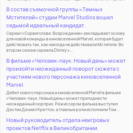
В состав съемочной группы «Темных
Мстителей» студии Marvel Studios вошел
седьмой идеальный кандидат.
Сериал «Сорвиголова: Возрождение» закладывает основу
для новой команды в киновселенной Marvel, которая будет
действовать так, как никогда не действовали Мстители. Во
втором сезоне сериала Disney+...
В фильме «Человек-паук: Новый день» может
произойти неожиданный поворот сюжета с
участием нового персонажа киновселенной
Marvel.
Дебют нового персонажа киновселенной Marvel в фильме
«Человек-паук: Новый день» может преподнести
неожиданный сюрприз. Режиссером фильма выступил
Дестин Дэниел Креттон, а главные роли исполнили Том...
Новый руководитель отдела неигровых
проектов Netflix в Великобритании