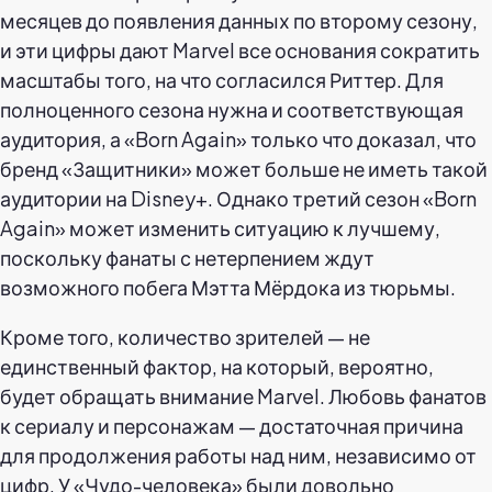
месяцев до появления данных по второму сезону,
и эти цифры дают Marvel все основания сократить
масштабы того, на что согласился Риттер. Для
полноценного сезона нужна и соответствующая
аудитория, а «Born Again» только что доказал, что
бренд «Защитники» может больше не иметь такой
аудитории на Disney+. Однако третий сезон «Born
Again» может изменить ситуацию к лучшему,
поскольку фанаты с нетерпением ждут
возможного побега Мэтта Мёрдока из тюрьмы.
Кроме того, количество зрителей — не
единственный фактор, на который, вероятно,
будет обращать внимание Marvel. Любовь фанатов
к сериалу и персонажам — достаточная причина
для продолжения работы над ним, независимо от
цифр. У «Чудо-человека» были довольно