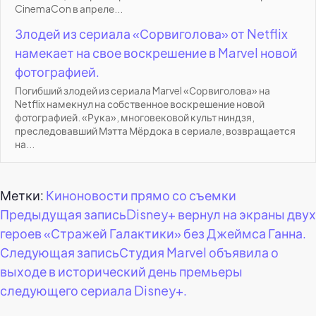
CinemaCon в апреле...
Злодей из сериала «Сорвиголова» от Netflix
намекает на свое воскрешение в Marvel новой
фотографией.
Погибший злодей из сериала Marvel «Сорвиголова» на
Netflix намекнул на собственное воскрешение новой
фотографией. «Рука», многовековой культ ниндзя,
преследовавший Мэтта Мёрдока в сериале, возвращается
на...
Метки:
Киноновости прямо со съемки
Навигация
Предыдущая запись
Disney+ вернул на экраны двух
героев «Стражей Галактики» без Джеймса Ганна.
по
Следующая запись
Студия Marvel объявила о
выходе в исторический день премьеры
записям
следующего сериала Disney+.