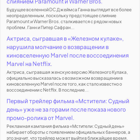
слиянием Paramount и Warner Bros.
Будущее вселенной DC Джеймса Ганна выглядит все более
неопределенным, поскольку предстоящее слияние
Paramount и Warner Bros. сталкивается с рядом новых
проблем. Ганн и Питер Сафран...
Актриса, сыгравшая в «Железном кулаке»,
нарушила молчание о возвращении в
киновселенную Marvel после воссоединения
Marvel на Netflix.
Актриса, сыгравшая женскую версию Железного Кулака,
официально высказалась о возможном возвращении в
киновселенную Marvel после того, как стало известно о
воссоединении с Netflix. В последние...
Первый трейлер фильма «Мстители: Судный
день» уже не за горами после показа нового
промо-ролика от Marvel.
Рекламная кампания фильма «Мстители: Судный день»
набирает обороты с появлением официальных баннеров, а
это значит, что трейлер может выйти в ближайшее время.