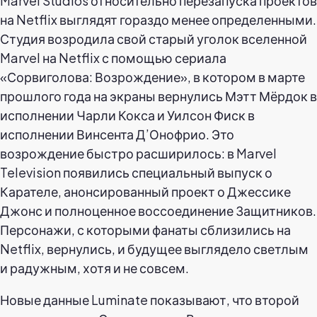
Marvel Studios относительно перезапуска проектов
на Netflix выглядят гораздо менее определенными.
Студия возродила свой старый уголок вселенной
Marvel на Netflix с помощью сериала
«Сорвиголова: Возрождение», в котором в марте
прошлого года на экраны вернулись Мэтт Мёрдок в
исполнении Чарли Кокса и Уилсон Фиск в
исполнении Винсента Д’Онофрио. Это
возрождение быстро расширилось: в Marvel
Television появились специальный выпуск о
Карателе, анонсированный проект о Джессике
Джонс и полноценное воссоединение Защитников.
Персонажи, с которыми фанаты сблизились на
Netflix, вернулись, и будущее выглядело светлым
и радужным, хотя и не совсем.
Новые данные Luminate показывают, что второй