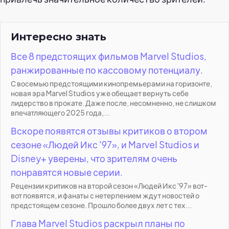
Интересно знать
Все 8 предстоящих фильмов Marvel Studios,
ранжированные по кассовому потенциалу.
С восемью предстоящими кинопремьерами на горизонте,
новая эра Marvel Studios уже обещает вернуть себе
лидерство в прокате. Даже после, несомненно, не слишком
впечатляющего 2025 года,...
Вскоре появятся отзывы критиков о втором
сезоне «Людей Икс '97», и Marvel Studios и
Disney+ уверены, что зрителям очень
понравятся новые серии.
Рецензии критиков на второй сезон «Людей Икс '97» вот-
вот появятся, и фанаты с нетерпением ждут новостей о
предстоящем сезоне. Прошло более двух лет с тех...
Глава Marvel Studios раскрыл планы по