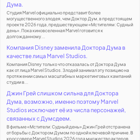
Дума.
Студия Marvel официально представит более
могущественного злодея, чем Доктор Дум, в предстоящем
проекте 2026 года, предшествующем «Мстителям: Судный
день». Пока киновселенная Marvel готовится к
долгожданному...
Компания Disney заменила Доктора Дума в
качестве лица Marvel Studios.
Компания Disney только что отказалась от Доктора Дума
как от лица Marvel Studios. Злодей занимал эту позицию на
протяжении самых масштабных маркетинговых кампаний
студии в...
Джин Грей слишком сильна для Доктора
Дума, возможно, именно поэтому Marvel
Studios исключает её из числа персонажей,
связанных с Думсдеем.
В фильме «Мстители: Судный день» Джин Грей отстранена
от борьбы с Доктором Думом по одной ключевой причине. В
кроссовере Marvel Studios 2026 года множество актеров...