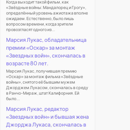
Когда выходит такой фильм, как
«Звёздные войны: Мандалорец и Грогу»,
определённый уровень ажиотажа вполне
ожидаем. Естественно, было лишь
вопросом времени, когда зрители
провозгласят одного из...
Марсия Лукас, обладательница
премии «Оскар» за монтаж
«Звездных войн», скончалась в
возрасте 80 лет.
Марсия Лукас, получившая премию
«Оскар» за монтаж фильма «Звёздные
войны», снятого её бывшим мужем
Джорджем Лукасом, скончалась в среду
в Ранчо-Мираж, штат Калифорния. Ей
было...
Марсия Лукас, редактор
«Звездных войн» и бывшая жена
Джорджа Лукаса, скончалась в