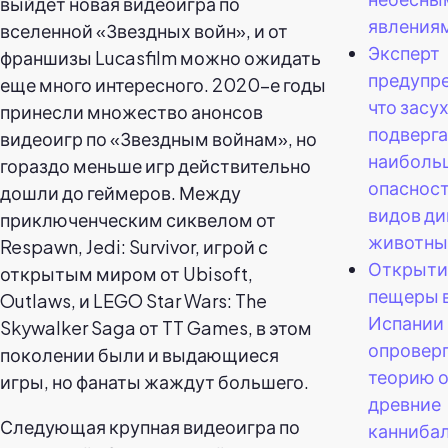
выйдет новая видеоигра по
явления
вселенной «Звездных войн», и от
Эксперт
франшизы Lucasfilm можно ожидать
предупр
еще много интересного. 2020-е годы
что засу
принесли множество анонсов
подверга
видеоигр по «Звездным войнам», но
наиболь
гораздо меньше игр действительно
опасност
дошли до геймеров. Между
видов ди
приключенческим сиквелом от
животны
Respawn, Jedi: Survivor, игрой с
Открыти
открытым миром от Ubisoft,
пещеры 
Outlaws, и LEGO Star Wars: The
Испании
Skywalker Saga от TT Games, в этом
опровер
поколении были и выдающиеся
теорию о
игры, но фанаты жаждут большего.
древние
Следующая крупная видеоигра по
канниба