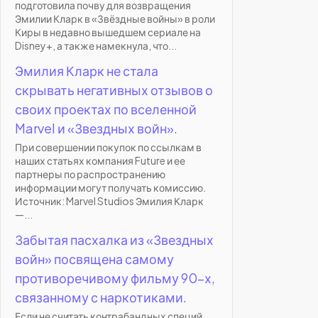
подготовила почву для возвращения
Эмилии Кларк в «Звёздные войны» в роли
Киры в недавно вышедшем сериале на
Disney+, а также намекнула, что...
Эмилия Кларк не стала
скрывать негативных отзывов о
своих проектах по вселенной
Marvel и «Звездных войн».
При совершении покупок по ссылкам в
наших статьях компания Future и ее
партнеры по распространению
информации могут получать комиссию.
Источник: Marvel Studios Эмилия Кларк
—...
Забытая пасхалка из «Звездных
войн» посвящена самому
противоречивому фильму 90-х,
связанному с наркотиками.
Если не считать контрабандных специй,