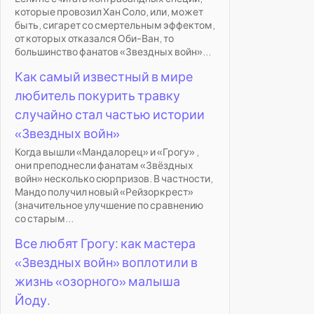
которые провозил Хан Соло, или, может
быть, сигарет со смертельным эффектом,
от которых отказался Оби-Ван, то
большинство фанатов «Звездных войн»...
Как самый известный в мире
любитель покурить травку
случайно стал частью истории
«Звездных войн»
Когда вышли «Мандалорец» и «Грогу» ,
они преподнесли фанатам «Звёздных
войн» несколько сюрпризов. В частности,
Мандо получил новый «Рейзоркрест»
(значительное улучшение по сравнению
со старым...
Все любят Грогу: как мастера
«Звездных войн» воплотили в
жизнь «озорного» малыша
Йоду.