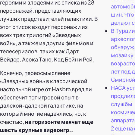
героями и злодеями из списка из 28
автомоб
персонажей, представляющих
шин. Что
лучших представителей галактики. В
делают с
этот список входят персонажи из
В Турции
всех трех трилогий «Звездных
археоло
войн», а также из других фильмов и
обнаруж
телесериалов, таких как Дарт
мозаику
Вейдер, Асока Тано, Кэд Бейн и Рей.
возраст
лет под 
Конечно, переосмысление
Смирной
«Звездных войн» в классической
НАСА ус
настольной игре от Hasbro вряд ли
продлил
обеспечит тот игровой опыт в
службы
далекой-далекой галактике, на
космиче
который многие надеялись, но, к
аппарата
счастью,
на горизонте маячат еще
2 еще на 
шесть крупных видеоигр…