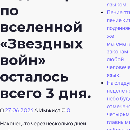
языком.
по
Пение пт
пение ки
вселенной
подчиня
же
«Звездных
математ
законам,
войн»
любой
человеч
осталось
язык.
На след
всего 3 дня.
неделе н
небо буд
отмечен
27.06.2026
Имжист
0
четырьм
главным
Наконец-то через несколько дней
небесны