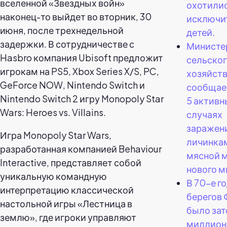
вселенной «Звездных войн»
охотили
наконец-то выйдет во вторник, 30
исключи
июня, после трехнедельной
детей.
задержки. В сотрудничестве с
Министе
Hasbro компания Ubisoft предложит
сельског
игрокам на PS5, Xbox Series X/S, PC,
хозяйст
GeForce NOW, Nintendo Switch и
сообщает
Nintendo Switch 2 игру Monopoly Star
5 активн
Wars: Heroes vs. Villains.
случаях
заражен
Игра Monopoly Star Wars,
личинка
разработанная компанией Behaviour
мясной 
Interactive, представляет собой
нового м
уникальную командную
В 70-е г
интерпретацию классической
берегов
настольной игры «Лестница в
было зат
землю», где игроки управляют
миллион