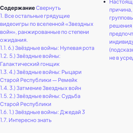
Настоящ
Содержание
Свернуть
причина,
1.
Все остальные грядущие
группов
видеоигры по вселенной «Звездных
решения
войн», ранжированные по степени
предпоч
ожидания.
индивид
1.1.
6.) Звёздные войны: Нулевая рота
(подсказ
1.2.
5.) Звёздные войны:
не в усре
Галактический гонщик
1.3.
4.) Звёздные войны: Рыцари
Старой Республики — Ремейк
1.4.
3.) Затмение Звездных войн
1.5.
2.) Звёздные войны: Судьба
Старой Республики
1.6.
1.) Звёздные войны: Джедай 3
1.7.
Интересно знать