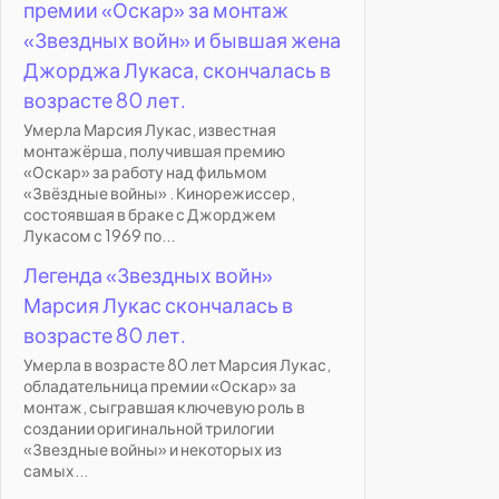
премии «Оскар» за монтаж
«Звездных войн» и бывшая жена
Джорджа Лукаса, скончалась в
возрасте 80 лет.
Умерла Марсия Лукас, известная
монтажёрша, получившая премию
«Оскар» за работу над фильмом
«Звёздные войны» . Кинорежиссер,
состоявшая в браке с Джорджем
Лукасом с 1969 по...
Легенда «Звездных войн»
Марсия Лукас скончалась в
возрасте 80 лет.
Умерла в возрасте 80 лет Марсия Лукас,
обладательница премии «Оскар» за
монтаж, сыгравшая ключевую роль в
создании оригинальной трилогии
«Звездные войны» и некоторых из
самых...