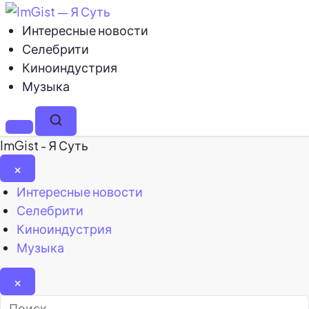
Интересные новости
Селебрити
Киноиндустрия
Музыка
Меню
Поиск
ImGist - Я Суть
×
Закрыть
Интересные новости
меню
Селебрити
Киноиндустрия
Музыка
×
Найти: