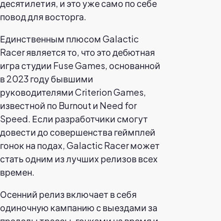
десятилетия, и это уже само по себе
повод для восторга.
Единственным плюсом Galactic
Racer является то, что это дебютная
игра студии Fuse Games, основанной
в 2023 году бывшими
руководителями Criterion Games,
известной по Burnout и Need for
Speed. Если разработчики смогут
довести до совершенства геймплей
гонок на подах, Galactic Racer может
стать одним из лучших релизов всех
времен.
Осенний релиз включает в себя
одиночную кампанию с выездами за
пределы трассы, гонками на время и