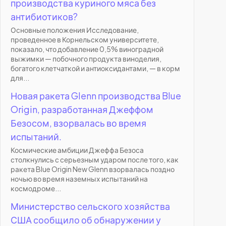
производства куриного мяса без
антибиотиков?
Основные положения Исследование,
проведенное в Корнельском университете,
показало, что добавление 0,5% виноградной
выжимки — побочного продукта виноделия,
богатого клетчаткой и антиоксидантами, — в корм
для...
Новая ракета Glenn производства Blue
Origin, разработанная Джеффом
Безосом, взорвалась во время
испытаний.
Космические амбиции Джеффа Безоса
столкнулись с серьезным ударом после того, как
ракета Blue Origin New Glenn взорвалась поздно
ночью во время наземных испытаний на
космодроме...
Министерство сельского хозяйства
США сообщило об обнаружении у