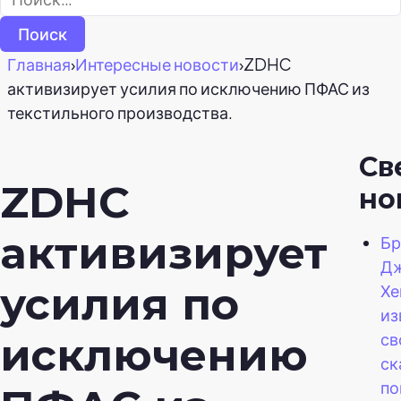
Главная
›
Интересные новости
›
ZDHC
активизирует усилия по исключению ПФАС из
текстильного производства.
Св
ZDHC
но
активизирует
Бр
Дж
усилия по
Хе
из
св
исключению
ск
по