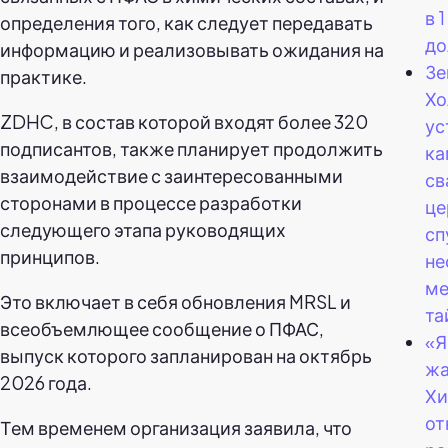
в 
определения того, как следует передавать
до
информацию и реализовывать ожидания на
Зе
практике.
Хо
ZDHC, в состав которой входят более 320
ус
подписантов, также планирует продолжить
ка
взаимодействие с заинтересованными
св
сторонами в процессе разработки
це
следующего этапа руководящих
сп
принципов.
не
ме
Это включает в себя обновления MRSL и
та
всеобъемлющее сообщение о ПФАС,
«Я
выпуск которого запланирован на октябрь
жа
2026 года.
Хи
от
Тем временем организация заявила, что