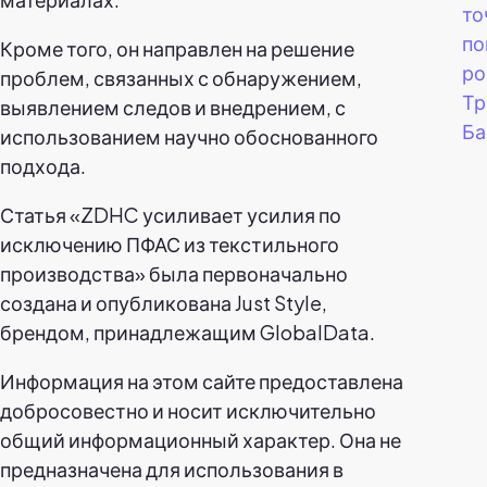
то
по
Кроме того, он направлен на решение
ро
проблем, связанных с обнаружением,
Тр
выявлением следов и внедрением, с
Ба
использованием научно обоснованного
подхода.
Статья «ZDHC усиливает усилия по
исключению ПФАС из текстильного
производства» была первоначально
создана и опубликована Just Style,
брендом, принадлежащим GlobalData.
Информация на этом сайте предоставлена
добросовестно и носит исключительно
общий информационный характер. Она не
предназначена для использования в