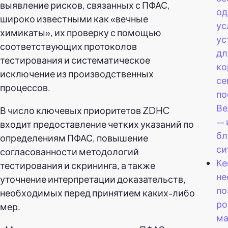
выявление рисков, связанных с ПФАС,
од
широко известными как «вечные
ус
химикаты», их проверку с помощью
ус
соответствующих протоколов
дл
тестирования и систематическое
ко
исключение из производственных
се
процессов.
по
Ве
В число ключевых приоритетов ZDHC
— 
входит предоставление четких указаний по
бл
определениям ПФАС, повышение
си
согласованности методологий
Ке
тестирования и скрининга, а также
не
уточнение интерпретации доказательств,
по
необходимых перед принятием каких-либо
ро
мер.
ма