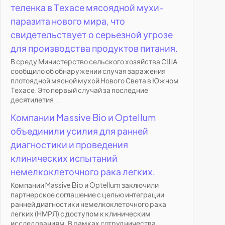
теленка в Техасе мясоядной мухи-
паразита нового мира, что
свидетельствует о серьезной угрозе
для производства продуктов питания.
В среду Министерство сельского хозяйства США
сообщило об обнаружении случая заражения
плотоядной мясной мухой Нового Света в Южном
Техасе. Это первый случай за последние
десятилетия,...
Компании Massive Bio и Optellum
объединили усилия для ранней
диагностики и проведения
клинических испытаний
немелкоклеточного рака легких.
Компании Massive Bio и Optellum заключили
партнерское соглашение с целью интеграции
ранней диагностики немелкоклеточного рака
легких (НМРЛ) с доступом к клиническим
исследованиям. В рамках сотрудничества...