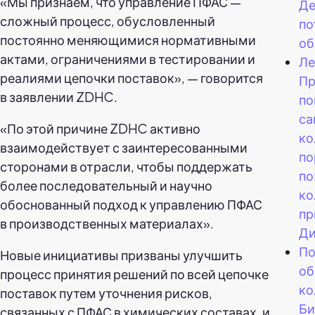
«Мы признаем, что управление ПФАС —
Де
сложный процесс, обусловленный
по
постоянно меняющимися нормативными
об
актами, ограничениями в тестировании и
Ле
реалиями цепочки поставок», — говорится
Пр
в заявлении ZDHC.
по
са
«По этой причине ZDHC активно
ко
взаимодействует с заинтересованными
по
сторонами в отрасли, чтобы поддержать
по
более последовательный и научно
ко
обоснованный подход к управлению ПФАС
пр
в производственных материалах».
Ди
По
Новые инициативы призваны улучшить
об
процесс принятия решений по всей цепочке
ко
поставок путем уточнения рисков,
Би
связанных с ПФАС в химических составах, и