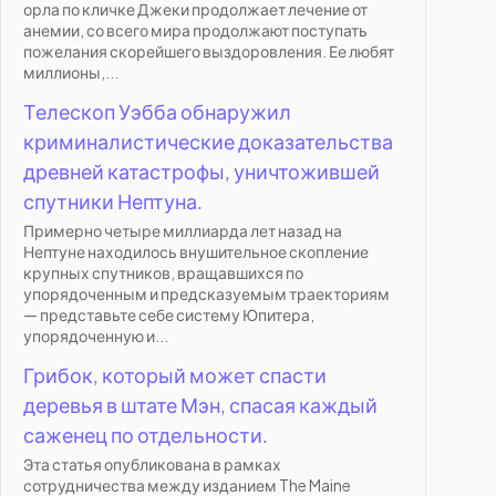
орла по кличке Джеки продолжает лечение от
анемии, со всего мира продолжают поступать
пожелания скорейшего выздоровления. Ее любят
миллионы,...
Телескоп Уэбба обнаружил
криминалистические доказательства
древней катастрофы, уничтожившей
спутники Нептуна.
Примерно четыре миллиарда лет назад на
Нептуне находилось внушительное скопление
крупных спутников, вращавшихся по
упорядоченным и предсказуемым траекториям
— представьте себе систему Юпитера,
упорядоченную и...
Грибок, который может спасти
деревья в штате Мэн, спасая каждый
саженец по отдельности.
Эта статья опубликована в рамках
сотрудничества между изданием The Maine