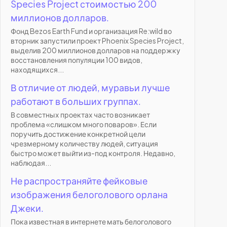
Species Project стоимостью 200
миллионов долларов.
Фонд Bezos Earth Fund и организация Re:wild во
вторник запустили проект Phoenix Species Project,
выделив 200 миллионов долларов на поддержку
восстановления популяции 100 видов,
находящихся...
В отличие от людей, муравьи лучше
работают в больших группах.
В совместных проектах часто возникает
проблема «слишком много поваров». Если
поручить достижение конкретной цели
чрезмерному количеству людей, ситуация
быстро может выйти из-под контроля. Недавно,
наблюдая...
Не распространяйте фейковые
изображения белоголового орлана
Джеки.
Пока известная в интернете мать белоголового