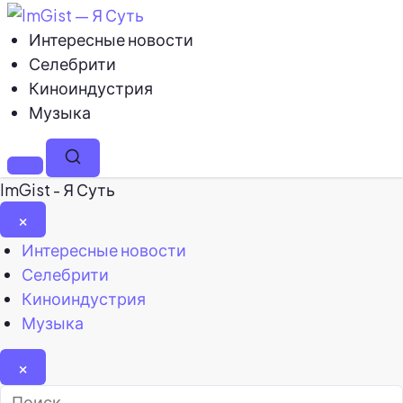
Интересные новости
Селебрити
Киноиндустрия
Музыка
Меню
Поиск
ImGist - Я Суть
×
Закрыть
Интересные новости
меню
Селебрити
Киноиндустрия
Музыка
×
Найти: