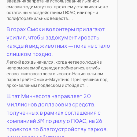
введения запрета на использование лыжной
смазки люди могут по-прежнему сталкиваться с
остаточным воздействием ПФАС, или пер- и
полифторалкильных веществ....
В горах Смоки волонтеры прилагают
усилия, чтобы задокументировать
каждый вид животных — пока не стало
слишком поздно.
Легкий дождь начался, когда четверо людей в
непромокаемой одежде пробирались вглубь
елово-пихтового леса высоко в Национальном
парке Грейт-Смоки-Маунтинс. Пригнувшись под
ярко-зеленым подлеском и отойдя от...
Штат Миннесота направляет 20
миллионов долларов из средств,
полученных в рамках соглашения с
компанией 3M по делу о ПФАС, на 26
проектов по благоустройству парков,