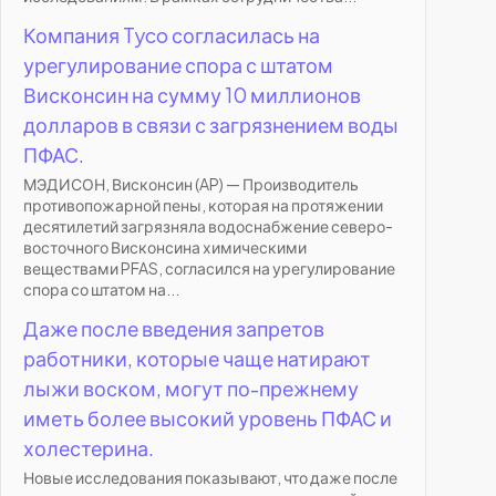
Компания Tyco согласилась на
урегулирование спора с штатом
Висконсин на сумму 10 миллионов
долларов в связи с загрязнением воды
ПФАС.
МЭДИСОН, Висконсин (AP) — Производитель
противопожарной пены, которая на протяжении
десятилетий загрязняла водоснабжение северо-
восточного Висконсина химическими
веществами PFAS, согласился на урегулирование
спора со штатом на...
Даже после введения запретов
работники, которые чаще натирают
лыжи воском, могут по-прежнему
иметь более высокий уровень ПФАС и
холестерина.
Новые исследования показывают, что даже после