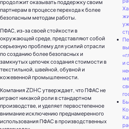
ра
продолжит оказывать поддержку своим
Ха
партнерам в процессе перехода к более
жи
безопасным методам работы.
уж
ПФАС, из-за своей стойкости в
ст
окружающей среде, представляют собой
Пе
серьезную проблему для усилий отрасли
вы
по созданию более безопасных и
«г
замкнутых цепочек создания стоимости в
и 
текстильной, швейной, обувной и
не
кожевенной промышленности.
ме
св
Компания ZDHC утверждает, что ПФАС не
го
играют никакой роли в стандартном
Бы
производстве, и уделяет первостепенное
Ко
внимание исключению преднамеренного
Ка
использования ПФАС в производственных
ра
материалах.