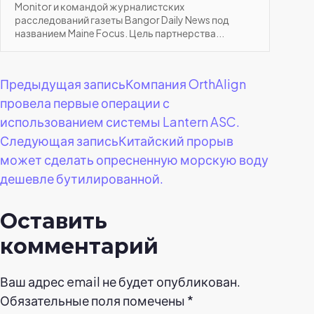
Monitor и командой журналистских
расследований газеты Bangor Daily News под
названием Maine Focus. Цель партнерства...
Навигация
Предыдущая запись
Компания OrthAlign
провела первые операции с
по
использованием системы Lantern ASC.
Следующая запись
Китайский прорыв
записям
может сделать опресненную морскую воду
дешевле бутилированной.
Оставить
комментарий
Ваш адрес email не будет опубликован.
Обязательные поля помечены
*