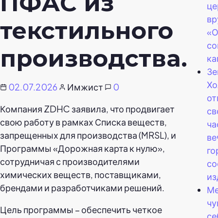
ПФАС из
це
вр
текстильного
«О
со
производства.
ка
Зе
Хо
02.07.2026
Имжист
0
от
Компания ZDHC заявила, что продвигает
св
свою работу в рамках Списка веществ,
ча
запрещенных для производства (MRSL), и
ве
Программы «Дорожная карта к нулю»,
го
сотрудничая с производителями
со
химических веществ, поставщиками,
из
брендами и разработчиками решений.
Ме
чу
Цель программы – обеспечить четкое
се