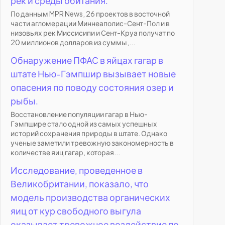
рек и среды обитания.
По данным MPR News, 26 проектов в восточной
части агломерации Миннеаполис-Сент-Пол и в
низовьях рек Миссисипи и Сент-Круа получат по
20 миллионов долларов из суммы,...
Обнаружение ПФАС в яйцах гагар в
штате Нью-Гэмпшир вызывает новые
опасения по поводу состояния озер и
рыбы.
Восстановление популяции гагар в Нью-
Гэмпшире стало одной из самых успешных
историй сохранения природы в штате. Однако
ученые заметили тревожную закономерность в
количестве яиц гагар, которая...
Исследование, проведенное в
Великобритании, показало, что
модель производства органических
яиц от кур свободного выгула
оказывает тревожное воздействие по