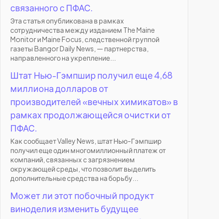
связанного с ПФАС.
Эта статья опубликована в рамках
сотрудничества между изданием The Maine
Monitor и Maine Focus, следственной группой
газеты Bangor Daily News, — партнерства,
направленного на укрепление...
Штат Нью-Гэмпшир получил еще 4,68
миллиона долларов от
производителей «вечных химикатов» в
рамках продолжающейся очистки от
ПФАС.
Как сообщает Valley News, штат Нью-Гэмпшир
получил еще один многомиллионный платеж от
компаний, связанных с загрязнением
окружающей среды, что позволит выделить
дополнительные средства на борьбу...
Может ли этот побочный продукт
виноделия изменить будущее