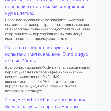
сравнению с системами содержания
кур в клетках.
Новое исследование из Великобритании ставит
под сомнение распространенное предположение
об экологичности выбора продуктов питания: яйца
от органических кур свободного выгула могут
иметь некоторые преимущества для...
Moderna начинает первую фазу
испытаний мРНК вакцины Bundibugyo
против Эболы
Во вторник компания Moderna начала вакцинацию
первых участников первой фазы клинических
испытаний вакцины mRNA-1469,
экспериментальной мРНК-вакцины против
вируса Эбола Бундибугйо, штамма, против
которого в настоящее...
Фонд Bezos Earth Fund и организация
Re:wild запускают проект Phoenix