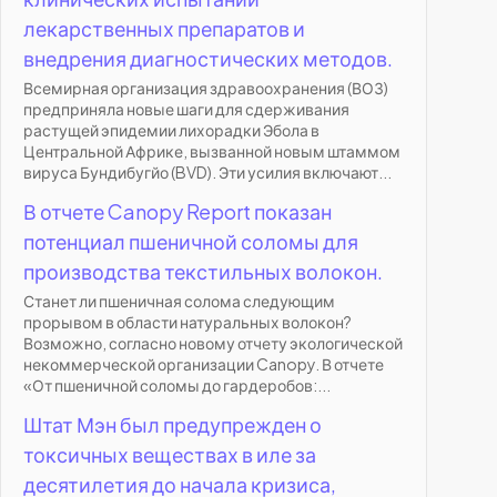
лекарственных препаратов и
внедрения диагностических методов.
Всемирная организация здравоохранения (ВОЗ)
предприняла новые шаги для сдерживания
растущей эпидемии лихорадки Эбола в
Центральной Африке, вызванной новым штаммом
вируса Бундибугйо (BVD). Эти усилия включают...
В отчете Canopy Report показан
потенциал пшеничной соломы для
производства текстильных волокон.
Станет ли пшеничная солома следующим
прорывом в области натуральных волокон?
Возможно, согласно новому отчету экологической
некоммерческой организации Canopy. В отчете
«От пшеничной соломы до гардеробов:...
Штат Мэн был предупрежден о
токсичных веществах в иле за
десятилетия до начала кризиса,