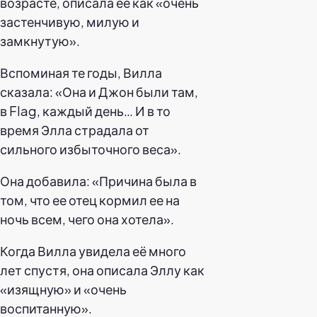
возрасте, описала ее как «очень
застенчивую, милую и
замкнутую».
Вспоминая те годы, Вилла
сказала: «Она и Джон были там,
в Flag, каждый день… И в то
время Элла страдала от
сильного избыточного веса».
Она добавила: «Причина была в
том, что ее отец кормил ее на
ночь всем, чего она хотела».
Когда Вилла увидела её много
лет спустя, она описала Эллу как
«изящную» и «очень
воспитанную».