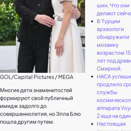
шин. Что они
делают сейч
В Турции
археологи
обнаружили
мозаику
возрастом 1
лет под древ
Смирной.
НАСА успеш
GOL/Capital Pictures / MEGA
продлило ср
Многие дети знаменитостей
службы
формируют свой публичный
космическог
имидж задолго до
аппарата Voy
совершеннолетия, но Элла Блю
2 еще на один
пошла другим путем.
Настоящая