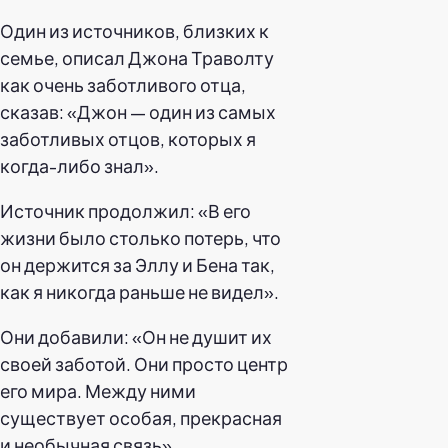
Один из источников, близких к
семье, описал Джона Траволту
как очень заботливого отца,
сказав: «Джон — один из самых
заботливых отцов, которых я
когда-либо знал».
Источник продолжил: «В его
жизни было столько потерь, что
он держится за Эллу и Бена так,
как я никогда раньше не видел».
Они добавили: «Он не душит их
своей заботой. Они просто центр
его мира. Между ними
существует особая, прекрасная
и необычная связь».