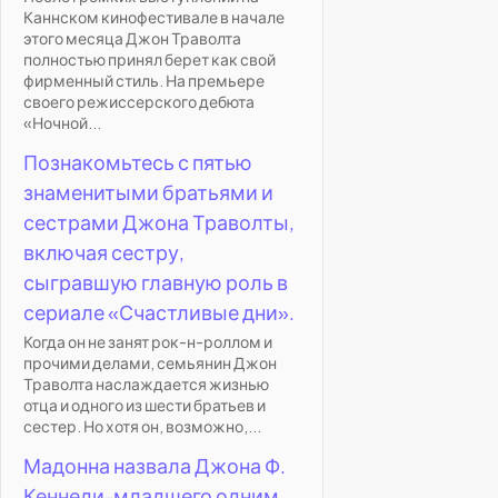
Каннском кинофестивале в начале
этого месяца Джон Траволта
полностью принял берет как свой
фирменный стиль. На премьере
своего режиссерского дебюта
«Ночной...
Познакомьтесь с пятью
знаменитыми братьями и
сестрами Джона Траволты,
включая сестру,
сыгравшую главную роль в
сериале «Счастливые дни».
Когда он не занят рок-н-роллом и
прочими делами, семьянин Джон
Траволта наслаждается жизнью
отца и одного из шести братьев и
сестер. Но хотя он, возможно,...
Мадонна назвала Джона Ф.
Кеннеди-младшего одним