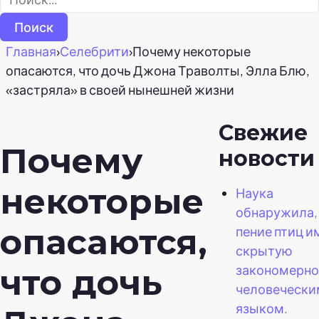
Главная
›
Селебрити
›
Почему некоторые
опасаются, что дочь Джона Траволты, Элла Блю,
«застряла» в своей нынешней жизни
Свежие
Почему
новости
некоторые
Наука
обнаружила,
опасаются,
пение птиц и
скрытую
закономерно
что дочь
человечески
языком.