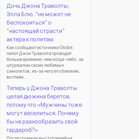
Дочь Джона Траволты,
Элла Блю, "не может не
беспокоиться" о
"настоящей страсти"
актера к полетам.
Как сообщают источники Globe,
пилот Джон Траволта проводит
больше времени, чем когда-либо , за
штурвалом своих любимых
самолетов , из-за чего его близкие,
во главе...
Теперь у Джона Траволты
целая дюжина беретов,
потому что «Мужчины тоже
могут веселиться. Почему
бы не разнообразить свой
гардероб?»
После громких выступлений на