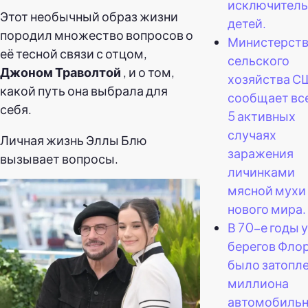
исключитель
Этот необычный образ жизни
детей.
породил множество вопросов о
Министерст
её тесной связи с отцом,
сельского
Джоном Траволтой
, и о том,
хозяйства С
какой путь она выбрала для
сообщает все
себя.
5 активных
случаях
Личная жизнь Эллы Блю
заражения
вызывает вопросы.
личинками
мясной мухи
нового мира.
В 70-е годы у
берегов Фло
было затопле
миллиона
автомобиль