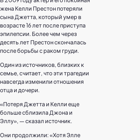
жена Келли Престон потеряли
сына Джетта, который умер в
возрасте 16 лет после приступа
эпилепсии. Более чем через
десять лет Престон скончалась
после борьбы с раком груди.
Один из источников, близких к
семье, считает, что эти трагедии
навсегда изменили отношения
отца и дочери.
«Потеря Джетта и Келли еще
больше сблизила Джона и
Эллу», — сказал источник.
Они продолжили: «Хотя Элле