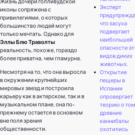
Жизнь дочери голливудской
Эксперт
иконы сопряжена с
предупрежда
привилегиями, о которых
что засуха
большинство людей могут
подвергает
только мечтать. Однако для
наибольшей
Эллы Блю Траволты
опасности эт
реальность, похоже, гораздо
видов диких
более приватна, чем гламурна.
животных.
Несмотря на то, что она выросла
Открытие
в окружении крупнейших
пещеры в
мировых звезд и построила
Испании
карьеру как в актерском, так и в
опровергает
музыкальном плане, она по-
теорию о том
прежнему остается в основном
древние
вне поля зрения
каннибалы
общественности.
охотились