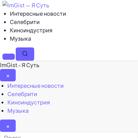
Интересные новости
Селебрити
Киноиндустрия
Музыка
Меню
Поиск
ImGist - Я Суть
×
Закрыть
Интересные новости
меню
Селебрити
Киноиндустрия
Музыка
×
Найти: