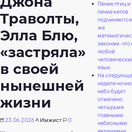
Джона
Пение птиц и
пение китов
Траволты,
подчиняются
же
Элла Блю,
математиче
законам, что 
«застряла»
любой
человечески
в своей
язык.
На следующ
нынешней
неделе ночн
небо будет
жизни
отмечено
четырьмя
главными
23.06.2026
Имжист
0
небесными
явлениями.