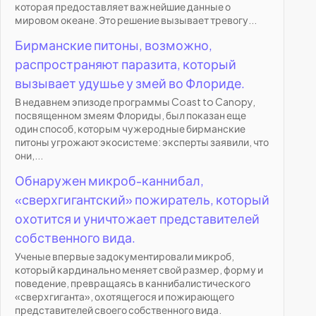
которая предоставляет важнейшие данные о
мировом океане. Это решение вызывает тревогу...
Бирманские питоны, возможно,
распространяют паразита, который
вызывает удушье у змей во Флориде.
В недавнем эпизоде программы Coast to Canopy,
посвященном змеям Флориды, был показан еще
один способ, которым чужеродные бирманские
питоны угрожают экосистеме: эксперты заявили, что
они,...
Обнаружен микроб-каннибал,
«сверхгигантский» пожиратель, который
охотится и уничтожает представителей
собственного вида.
Ученые впервые задокументировали микроб,
который кардинально меняет свой размер, форму и
поведение, превращаясь в каннибалистического
«сверхгиганта», охотящегося и пожирающего
представителей своего собственного вида.