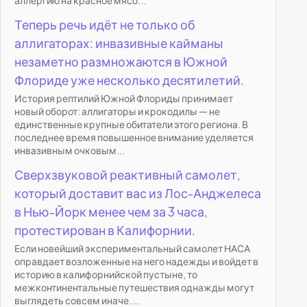
Теперь речь идёт не только об
аллигаторах: инвазивные кайманы
незаметно размножаются в Южной
Флориде уже несколько десятилетий.
История рептилий Южной Флориды принимает
новый оборот: аллигаторы и крокодилы — не
единственные крупные обитатели этого региона. В
последнее время повышенное внимание уделяется
инвазивным очковым...
Сверхзвуковой реактивный самолет,
который доставит вас из Лос-Анджелеса
в Нью-Йорк менее чем за 3 часа,
протестирован в Калифорнии.
Если новейший экспериментальный самолет НАСА
оправдает возложенные на него надежды и войдет в
историю в калифорнийской пустыне, то
межконтинентальные путешествия однажды могут
выглядеть совсем иначе....