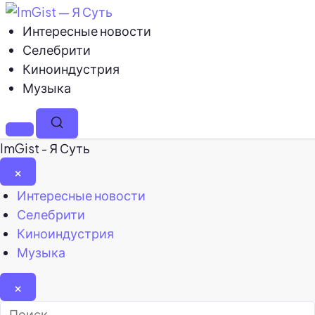
Интересные новости
Селебрити
Киноиндустрия
Музыка
Меню
Поиск
ImGist - Я Суть
×
Закрыть
Интересные новости
меню
Селебрити
Киноиндустрия
Музыка
×
Найти: