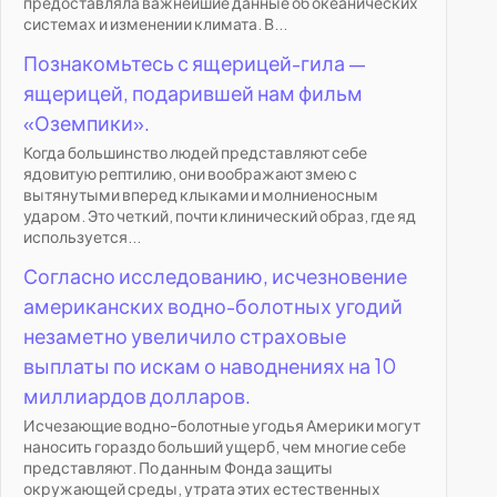
предоставляла важнейшие данные об океанических
системах и изменении климата. В...
Познакомьтесь с ящерицей-гила —
ящерицей, подарившей нам фильм
«Оземпики».
Когда большинство людей представляют себе
ядовитую рептилию, они воображают змею с
вытянутыми вперед клыками и молниеносным
ударом. Это четкий, почти клинический образ, где яд
используется...
Согласно исследованию, исчезновение
американских водно-болотных угодий
незаметно увеличило страховые
выплаты по искам о наводнениях на 10
миллиардов долларов.
Исчезающие водно-болотные угодья Америки могут
наносить гораздо больший ущерб, чем многие себе
представляют. По данным Фонда защиты
окружающей среды, утрата этих естественных