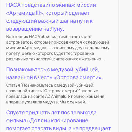
НАСА представило экипаж миссии
«Артемида III», который сделает
следующий важный шаг на пути к
возвращению на Луну.
Во вторник НАСА объявило имена четырех
астронавтов, которые присоединятся к следующей
миссии «Артемида» — ключевому двухнедельному
полету, целью которого будет тестирование
различных технологий, считающихся жизненно...
Познакомьтесь с медузой-убийцей,
названной в честь «Острова смерти».
Статья "Познакомьтесь с медузой-убийцей,
названной в честь "Острова смерти"" впервые
появилась на сайте AZ Animals. Я помню, как меня
впервые ужалила медуза. Мы с семьей...
Спустя тридцать лет после выхода
фильма «Долли» клонирование
помогает спасать виды, а не предвещает