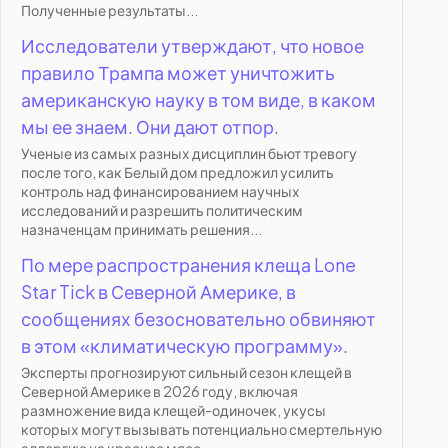
Полученные результаты...
Исследователи утверждают, что новое
правило Трампа может уничтожить
американскую науку в том виде, в каком
мы ее знаем. Они дают отпор.
Ученые из самых разных дисциплин бьют тревогу
после того, как Белый дом предложил усилить
контроль над финансированием научных
исследований и разрешить политическим
назначенцам принимать решения...
По мере распространения клеща Lone
Star Tick в Северной Америке, в
сообщениях безосновательно обвиняют
в этом «климатическую программу».
Эксперты прогнозируют сильный сезон клещей в
Северной Америке в 2026 году, включая
размножение вида клещей-одиночек, укусы
которых могут вызывать потенциально смертельную
аллергию на красное мясо...