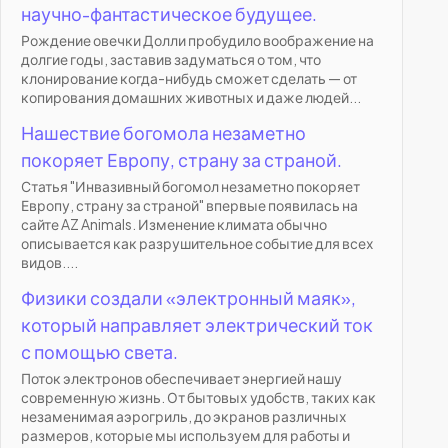
научно-фантастическое будущее.
Рождение овечки Долли пробудило воображение на
долгие годы, заставив задуматься о том, что
клонирование когда-нибудь сможет сделать — от
копирования домашних животных и даже людей...
Нашествие богомола незаметно
покоряет Европу, страну за страной.
Статья "Инвазивный богомол незаметно покоряет
Европу, страну за страной" впервые появилась на
сайте AZ Animals. Изменение климата обычно
описывается как разрушительное событие для всех
видов....
Физики создали «электронный маяк»,
который направляет электрический ток
с помощью света.
Поток электронов обеспечивает энергией нашу
современную жизнь. От бытовых удобств, таких как
незаменимая аэрогриль, до экранов различных
размеров, которые мы используем для работы и