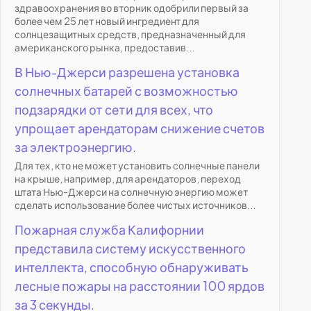
здравоохранения во вторник одобрили первый за
более чем 25 лет новый ингредиент для
солнцезащитных средств, предназначенный для
американского рынка, предоставив...
В Нью-Джерси разрешена установка
солнечных батарей с возможностью
подзарядки от сети для всех, что
упрощает арендаторам снижение счетов
за электроэнергию.
Для тех, кто не может установить солнечные панели
на крыше, например, для арендаторов, переход
штата Нью-Джерси на солнечную энергию может
сделать использование более чистых источников...
Пожарная служба Калифорнии
представила систему искусственного
интеллекта, способную обнаруживать
лесные пожары на расстоянии 100 ярдов
за 3 секунды.