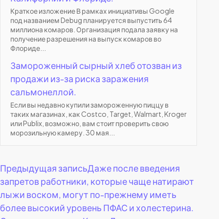
Краткое изложение В рамках инициативы Google
под названием Debug планируется выпустить 64
миллиона комаров. Организация подала заявку на
получение разрешения на выпуск комаров во
Флориде...
Замороженный сырный хлеб отозван из
продажи из-за риска заражения
сальмонеллой.
Если вы недавно купили замороженную пиццу в
таких магазинах, как Costco, Target, Walmart, Kroger
или Publix, возможно, вам стоит проверить свою
морозильную камеру. 30 мая...
Навигация
Предыдущая запись
Даже после введения
запретов работники, которые чаще натирают
по
лыжи воском, могут по-прежнему иметь
более высокий уровень ПФАС и холестерина.
записям