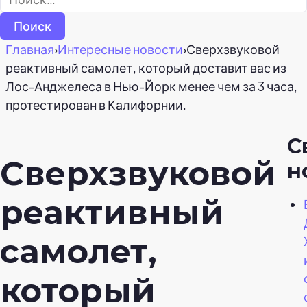
Главная
›
Интересные новости
›
Сверхзвуковой
реактивный самолет, который доставит вас из
Лос-Анджелеса в Нью-Йорк менее чем за 3 часа,
протестирован в Калифорнии.
С
Сверхзвуковой
н
реактивный
самолет,
который