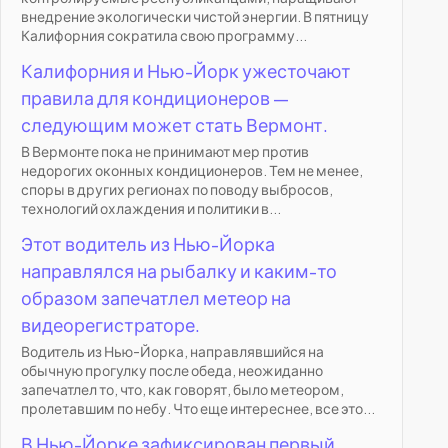
внедрение экологически чистой энергии. В пятницу
Калифорния сократила свою программу...
Калифорния и Нью-Йорк ужесточают
правила для кондиционеров —
следующим может стать Вермонт.
В Вермонте пока не принимают мер против
недорогих оконных кондиционеров. Тем не менее,
споры в других регионах по поводу выбросов,
технологий охлаждения и политики в...
Этот водитель из Нью-Йорка
направлялся на рыбалку и каким-то
образом запечатлел метеор на
видеорегистраторе.
Водитель из Нью-Йорка, направлявшийся на
обычную прогулку после обеда, неожиданно
запечатлел то, что, как говорят, было метеором,
пролетавшим по небу. Что еще интереснее, все это...
В Нью-Йорке зафиксирован первый