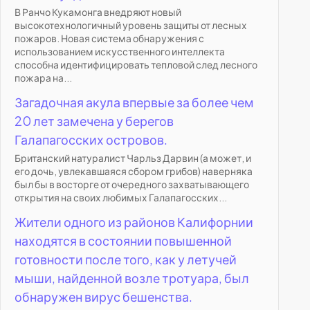
В Ранчо Кукамонга внедряют новый
высокотехнологичный уровень защиты от лесных
пожаров. Новая система обнаружения с
использованием искусственного интеллекта
способна идентифицировать тепловой след лесного
пожара на...
Загадочная акула впервые за более чем
20 лет замечена у берегов
Галапагосских островов.
Британский натуралист Чарльз Дарвин (а может, и
его дочь, увлекавшаяся сбором грибов) наверняка
был бы в восторге от очередного захватывающего
открытия на своих любимых Галапагосских...
Жители одного из районов Калифорнии
находятся в состоянии повышенной
готовности после того, как у летучей
мыши, найденной возле тротуара, был
обнаружен вирус бешенства.