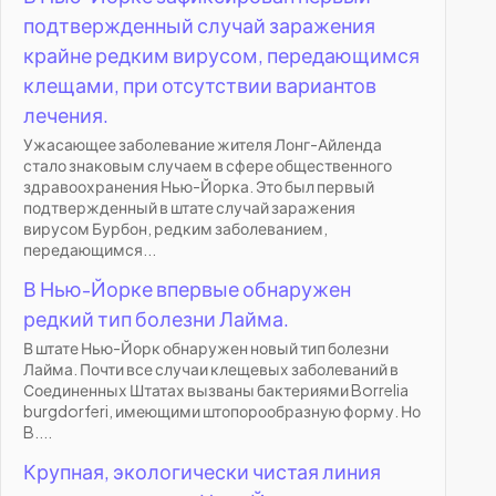
подтвержденный случай заражения
крайне редким вирусом, передающимся
клещами, при отсутствии вариантов
лечения.
Ужасающее заболевание жителя Лонг-Айленда
стало знаковым случаем в сфере общественного
здравоохранения Нью-Йорка. Это был первый
подтвержденный в штате случай заражения
вирусом Бурбон, редким заболеванием,
передающимся...
В Нью-Йорке впервые обнаружен
редкий тип болезни Лайма.
В штате Нью-Йорк обнаружен новый тип болезни
Лайма. Почти все случаи клещевых заболеваний в
Соединенных Штатах вызваны бактериями Borrelia
burgdorferi, имеющими штопорообразную форму. Но
B....
Крупная, экологически чистая линия