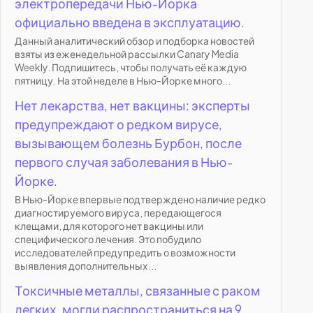
электропередачи Нью-Йорка
официально введена в эксплуатацию.
Данный аналитический обзор и подборка новостей
взяты из еженедельной рассылки Canary Media
Weekly. Подпишитесь, чтобы получать её каждую
пятницу. На этой неделе в Нью-Йорке много...
Нет лекарства, нет вакцины: эксперты
предупреждают о редком вирусе,
вызывающем болезнь Бурбон, после
первого случая заболевания в Нью-
Йорке.
В Нью-Йорке впервые подтверждено наличие редко
диагностируемого вируса, передающегося
клещами, для которого нет вакцины или
специфического лечения. Это побудило
исследователей предупредить о возможности
выявления дополнительных...
Токсичные металлы, связанные с раком
легких, могли распространиться на 9