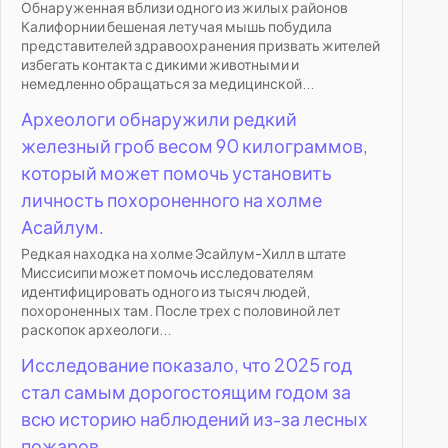
Обнаруженная вблизи одного из жилых районов
Калифорнии бешеная летучая мышь побудила
представителей здравоохранения призвать жителей
избегать контакта с дикими животными и
немедленно обращаться за медицинской...
Археологи обнаружили редкий
железный гроб весом 90 килограммов,
который может помочь установить
личность похороненного на холме
Асайлум.
Редкая находка на холме Эсайлум-Хилл в штате
Миссисипи может помочь исследователям
идентифицировать одного из тысяч людей,
похороненных там. После трех с половиной лет
раскопок археологи...
Исследование показало, что 2025 год
стал самым дорогостоящим годом за
всю историю наблюдений из-за лесных
пожаров.