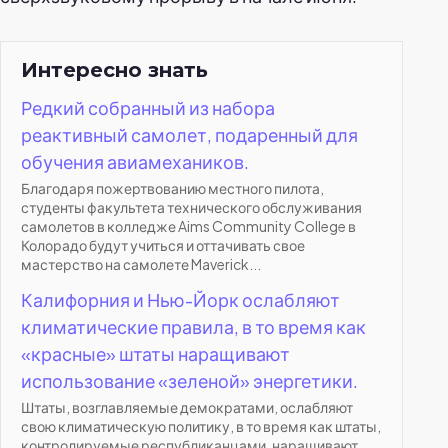
Интересно знать
Редкий собранный из набора
реактивный самолет, подаренный для
обучения авиамехаников.
Благодаря пожертвованию местного пилота,
студенты факультета технического обслуживания
самолетов в колледже Aims Community College в
Колорадо будут учиться и оттачивать свое
мастерство на самолете Maverick...
Калифорния и Нью-Йорк ослабляют
климатические правила, в то время как
«красные» штаты наращивают
использование «зеленой» энергетики.
Штаты, возглавляемые демократами, ослабляют
свою климатическую политику, в то время как штаты,
контролируемые республиканцами, наращивают