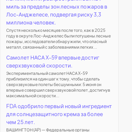
миль за пределы зон лесных пожаров в
Лос-Анджелесе, подвергая риску 3,3
миллиона человек.
Спустя несколько месяцев после того, как в 2025
году в округе Лос-Анджелес были потушены лесные
пожары, исследователи обнаружили, что опасный
металл, связанный с заболеваниями легких...
Самолет НАСА X-59 впервые достиг
сверхзвуковой скорости.
Экспериментальный самолет НАСА X-59
приблизился на один шаг к тому, чтобы сделать
сверхзвуковые полеты бесшумными: 5 июня он
впервые совершил сверхзвуковой полет, достигнув
максимальной скорости...
FDA одобрило первый новый ингредиент
для солнцезащитного крема за более
чем 25 лет.
ВАШИНГТОН (AP) — Федеральные органы