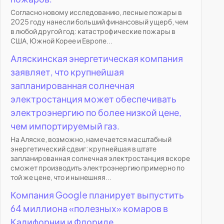
Согласно новому исследованию, лесные пожары в
2025 году нанесли больший финансовый ущерб, чем
в любой другой год: катастрофические пожары в
США, Южной Корее и Европе...
Аляскинская энергетическая компания
заявляет, что крупнейшая
запланированная солнечная
электростанция может обеспечивать
электроэнергию по более низкой цене,
чем импортируемый газ.
На Аляске, возможно, намечается масштабный
энергетический сдвиг: крупнейшая в штате
запланированная солнечная электростанция вскоре
сможет производить электроэнергию примерно по
той же цене, что и нынешняя...
Компания Google планирует выпустить
64 миллиона «полезных» комаров в
Калифорнии и Флориде.