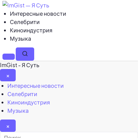
Интересные новости
Селебрити
Киноиндустрия
Музыка
Меню
Поиск
ImGist - Я Суть
×
Закрыть
Интересные новости
меню
Селебрити
Киноиндустрия
Музыка
×
Найти: