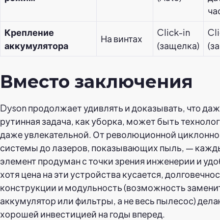
ча
Крепление
Click-in
Cl
На винтах
аккумулятора
(защелка)
(з
Вместо заключения
Dyson продолжает удивлять и доказывать, что даж
рутинная задача, как уборка, может быть техноло
даже увлекательной. От революционной циклонн
системы до лазеров, показывающих пыль, — каж
элемент продуман с точки зрения инженерии и удо
хотя цена на эти устройства кусается, долговечно
конструкции и модульность (возможность замени
аккумулятор или фильтры, а не весь пылесос) дела
хорошей инвестицией на годы вперед.