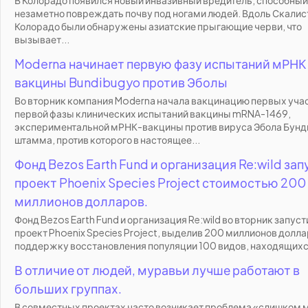
незаметно повреждать почву под ногами людей. Вдоль Скалис
Колорадо были обнаружены азиатские прыгающие черви, что
вызывает...
Moderna начинает первую фазу испытаний мРНК
вакцины Bundibugyo против Эболы
Во вторник компания Moderna начала вакцинацию первых уча
первой фазы клинических испытаний вакцины mRNA-1469,
экспериментальной мРНК-вакцины против вируса Эбола Бунд
штамма, против которого в настоящее...
Фонд Bezos Earth Fund и организация Re:wild за
проект Phoenix Species Project стоимостью 200
миллионов долларов.
Фонд Bezos Earth Fund и организация Re:wild во вторник запуст
проект Phoenix Species Project, выделив 200 миллионов долла
поддержку восстановления популяции 100 видов, находящихся
В отличие от людей, муравьи лучше работают в
больших группах.
В совместных проектах часто возникает проблема «слишком 