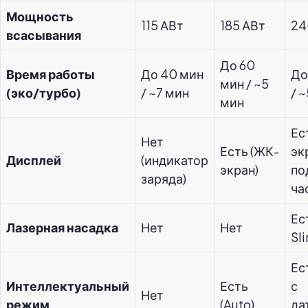
Мощность
115 АВт
185 АВт
24
всасывания
До 60
Время работы
До 40 мин
До
мин / ~5
(эко/турбо)
/ ~7 мин
/ 
мин
Ес
Нет
Есть (ЖК-
эк
Дисплей
(индикатор
экран)
по
заряда)
ча
Ес
Лазерная насадка
Нет
Нет
Sli
Ес
Интеллектуальный
Есть
с
Нет
режим
(Auto)
да