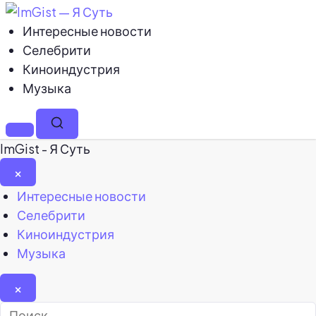
Интересные новости
Селебрити
Киноиндустрия
Музыка
Меню
Поиск
ImGist - Я Суть
×
Закрыть
Интересные новости
меню
Селебрити
Киноиндустрия
Музыка
×
Найти: