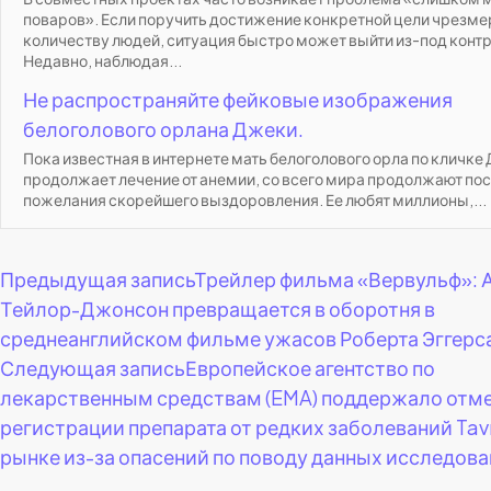
поваров». Если поручить достижение конкретной цели чрезм
количеству людей, ситуация быстро может выйти из-под контр
Недавно, наблюдая...
Не распространяйте фейковые изображения
белоголового орлана Джеки.
Пока известная в интернете мать белоголового орла по кличке
продолжает лечение от анемии, со всего мира продолжают по
пожелания скорейшего выздоровления. Ее любят миллионы,...
Навигация
Предыдущая запись
Трейлер фильма «Вервульф»: 
Тейлор-Джонсон превращается в оборотня в
по
среднеанглийском фильме ужасов Роберта Эггерс
Следующая запись
Европейское агентство по
записям
лекарственным средствам (EMA) поддержало отм
регистрации препарата от редких заболеваний Tav
рынке из-за опасений по поводу данных исследова