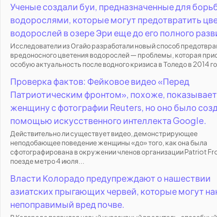
Ученые создали буи, предназначенные для борь
водорослями, которые могут предотвратить цв
водорослей в озере Эри еще до его полного разв
Исследователи из Огайо разработали новый способ предотвр
вредоносного цветения водорослей — проблемы, которая при
особую актуальность после водного кризиса в Толедо в 2014 год
Проверка фактов: Фейковое видео «Перед
Патриотическим фронтом», похоже, показывает
женщину с фотографии Reuters, но оно было созд
помощью искусственного интеллекта Google.
Действительно ли существует видео, демонстрирующее
неподобающее поведение женщины «до» того, как она была
сфотографирована в окружении членов организации Patriot Fro
поезде метро 4 июля...
Власти Колорадо предупреждают о нашествии
азиатских прыгающих червей, которые могут на
непоправимый вред почве.
В Колорадо появился новый инвазивный вредитель, способный