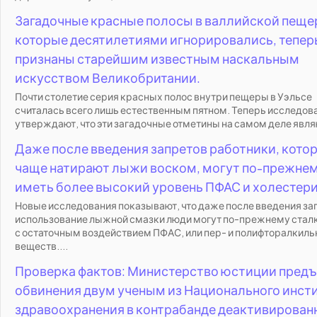
Загадочные красные полосы в валлийской пеще
которые десятилетиями игнорировались, тепер
признаны старейшим известным наскальным
искусством Великобритании.
Почти столетие серия красных полос внутри пещеры в Уэльсе
считалась всего лишь естественным пятном. Теперь исследов
утверждают, что эти загадочные отметины на самом деле являю
Даже после введения запретов работники, кото
чаще натирают лыжи воском, могут по-прежне
иметь более высокий уровень ПФАС и холестери
Новые исследования показывают, что даже после введения за
использование лыжной смазки люди могут по-прежнему стал
с остаточным воздействием ПФАС, или пер- и полифторалкил
веществ....
Проверка фактов: Министерство юстиции пред
обвинения двум ученым из Национального инст
здравоохранения в контрабанде деактивирован