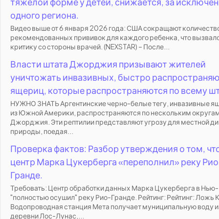
тяжелой форме у детей, снижается, за исключе
одного региона.
Видео выше от 6 января 2026 года: США сокращают количеств
рекомендованных прививок для каждого ребенка, что вызвал
критику со стороны врачей. (NEXSTAR) – После...
Власти штата Джорджия призывают жителей
уничтожать инвазивных, быстро распространя
ящериц, которые распространяются по всему шт
НУЖНО ЗНАТЬ Аргентинские черно-белые тегу, инвазивные 
из Южной Америки, распространяются по нескольким округам
Джорджия. Эти рептилии представляют угрозу для местной д
природы, поедая...
Проверка фактов: Разбор утверждения о том, что
центр Марка Цукерберга «переполнил» реку Рио
Гранде.
Требовать: Центр обработки данных Марка Цукерберга в Нью
"полностью осушил" реку Рио-Гранде. Рейтинг: Рейтинг: Ложь 
Водопроводная станция Мета получает муниципальную воду и
деревни Лос-Лунас,...