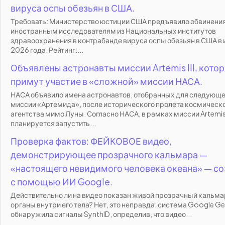
вируса оспы обезьян в США.
Требовать: Министерство юстиции США предъявило обвинени
иностранным исследователям из Национальных институтов
здравоохранения в контрабанде вируса оспы обезьян в США в
2026 года. Рейтинг:...
Объявлены астронавты миссии Artemis III, кото
примут участие в «сложной» миссии НАСА.
НАСА объявило имена астронавтов, отобранных для следующ
миссии «Артемида», после исторического пролета космическ
агентства мимо Луны. Согласно НАСА, в рамках миссии Artemis I
планируется запустить...
Проверка фактов: ФЕЙКОВОЕ видео,
демонстрирующее прозрачного кальмара —
«настоящего невидимого человека океана» — с
с помощью ИИ Google.
Действительно ли на видео показан живой прозрачный кальма
органы внутри его тела? Нет, это неправда: система Google Ge
обнаружила сигналы SynthID, определив, что видео...