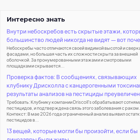
Интересно знать
Внутри небоскребов есть скрытые этажи, кото
большинство людей никогда не видят — вот поч
Небоскребы часто отличаются своей видимой высотой и све
фасадами, но большая часть их сложности скрыта за внешней
оболочкой. За пронумерованными этажами и смотровыми
площадками скрывается...
Проверка фактов: В сообщениях, связывающих
клубнику Дрисколла с канцерогенными токсина
результаты анализов на пестициды преувеличен
Требовать: Клубнику компании Driscoll's обрабатывают сотням
пестицидов, и подтверждена связь этого заболевания с раком.
Контекст: В мае 2026 года ограниченный анализ выявил остатк
пестицидов в...
13 вещей, которые могли бы произойти, если бы
динозавры были живы.