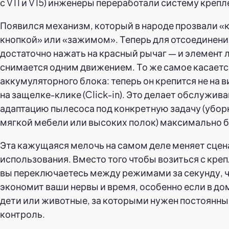
с V11 и V15) инженеры переработали систему крепл
Появился механизм, который в народе прозвали «
кнопкой» или «зажимом». Теперь для отсоединени
достаточно нажать на красный рычаг — и элемент 
снимается одним движением. То же самое касаетс
аккумуляторного блока: теперь он крепится не на ви
на защелке-клике (Click-in). Это делает обслужива
адаптацию пылесоса под конкретную задачу (уборк
мягкой мебели или высоких полок) максимально 
Эта кажущаяся мелочь на самом деле меняет сце
использования. Вместо того чтобы возиться с кре
вы переключаетесь между режимами за секунду, 
экономит ваши нервы и время, особенно если в до
дети или животные, за которыми нужен постоянн
контроль.