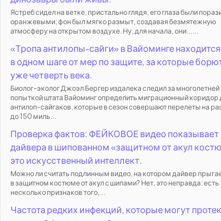
Ястреб сидел на ветке, пристально глядя, его глаза были пораз
оранжевыми; фон был мягко размыт, создавая безмятежную
атмосферу на открытом воздухе. Ну, для начала, они......
«Тропа антилопы-сайги» в Вайоминге находится
в одном шаге от мер по защите, за которые борю
уже четверть века.
Биолог-эколог Джоэл Бергер издалека следил за многолетней
попыткой штата Вайоминг определить миграционный коридор 
антилоп-сайгаков, которые в сезон совершают перелеты на р
до 150 миль...
Проверка фактов: ФЕЙКОВОЕ видео показывает
дайвера в шипованном «защитном от акул кост
это искусственный интеллект.
Можно ли считать подлинным видео, на котором дайвер прыгае
в защитном костюме от акул с шипами? Нет, это неправда: есть
несколько признаков того,...
Частота редких инфекций, которые могут протек