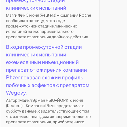
клинических испытаний.
Мэгги Фик 5 июня (Reuters) - Компания Roche
сообщила в пятницу, что в ходе
промежуточной стадии клинических
испытаний ее экспериментального
препарата от ожирения двойного действия...
В ходе промежуточной стадии
клинических испытаний
ежемесячный инъекционный
препарат от ожирения компании
Pfizer показал схожий профиль
побочных эффектов с препаратом
Wegovy.
Автор: Майкл Эрман НЬЮ-ЙОРК, 6 июня
(Reuters) - Компания Pfizer представила в
субботу данные, свидетельствующие о том,
что ежемесячная доза экспериментального
препарата от ожирения, приобретенного...