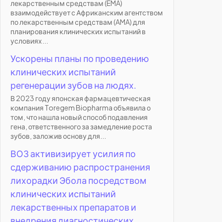
лекарственным средствам (EMA)
взаимодействует с Африканским агентством
по лекарственным средствам (AMA) для
планирования клинических испытаний в
условиях...
Ускорены планы по проведению
клинических испытаний
регенерации зубов на людях.
В 2023 году японская фармацевтическая
компания Toregem Biopharma объявила о
том, что нашла новый способ подавления
гена, ответственного за замедление роста
зубов, заложив основу для...
ВОЗ активизирует усилия по
сдерживанию распространения
лихорадки Эбола посредством
клинических испытаний
лекарственных препаратов и
внедрения диагностических