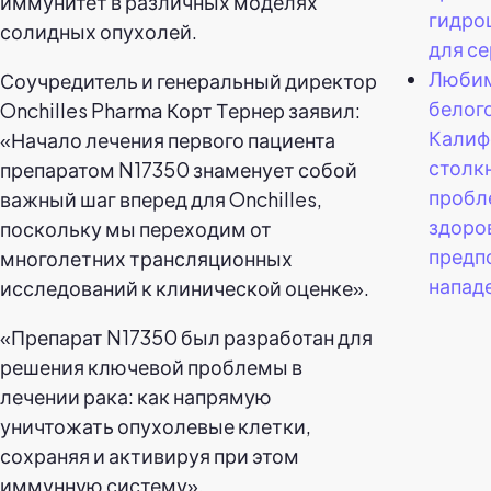
иммунитет в различных моделях
гидро
солидных опухолей.
для се
Любим
Соучредитель и генеральный директор
белог
Onchilles Pharma Корт Тернер заявил:
Калиф
«Начало лечения первого пациента
столк
препаратом N17350 знаменует собой
пробл
важный шаг вперед для Onchilles,
здоро
поскольку мы переходим от
предп
многолетних трансляционных
напад
исследований к клинической оценке».
«Препарат N17350 был разработан для
решения ключевой проблемы в
лечении рака: как напрямую
уничтожать опухолевые клетки,
сохраняя и активируя при этом
иммунную систему».