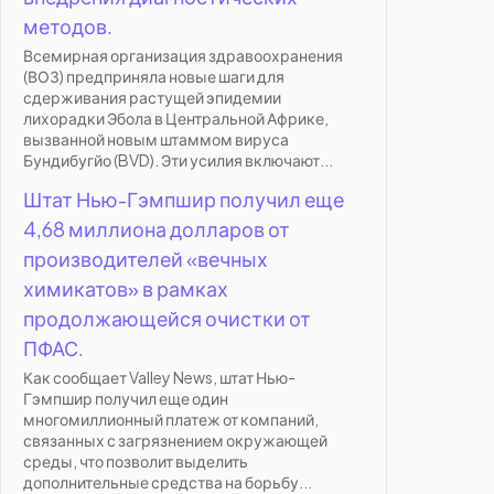
методов.
Всемирная организация здравоохранения
(ВОЗ) предприняла новые шаги для
сдерживания растущей эпидемии
лихорадки Эбола в Центральной Африке,
вызванной новым штаммом вируса
Бундибугйо (BVD). Эти усилия включают...
Штат Нью-Гэмпшир получил еще
4,68 миллиона долларов от
производителей «вечных
химикатов» в рамках
продолжающейся очистки от
ПФАС.
Как сообщает Valley News, штат Нью-
Гэмпшир получил еще один
многомиллионный платеж от компаний,
связанных с загрязнением окружающей
среды, что позволит выделить
дополнительные средства на борьбу...