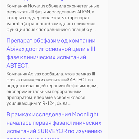
Компания Novartis объявила окончательные
результаты III фазы исследования ALIGN, в
которых подчеркивается, что препарат
Vanrafia (атрасентан) замедляет снижение
функции почек по сравнению с плацебо у...
Препарат обефазимод компании
Abivax достиг основной цели в III
фазе клинических испытаний
ABTECT.
Компания Abivax сообщила, что в рамках III
фазы клинических испытаний ABTECT по
поддерживающей терапии обефазимодом,
экспериментальным пероральным
препаратом, впервые в своем классе
усиливающим miR-124, была...
В рамках исследования Moonlight
началась первая фаза клинических
испытаний SURVEYOR по изучению