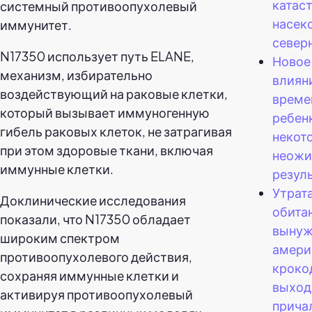
катас
системный противоопухолевый
насек
иммунитет.
север
N17350 использует путь ELANE,
Новое
механизм, избирательно
влиян
воздействующий на раковые клетки,
време
который вызывает иммуногенную
ребен
гибель раковых клеток, не затрагивая
некот
при этом здоровые ткани, включая
неожи
иммунные клетки.
резул
Утрат
Доклинические исследования
обита
показали, что N17350 обладает
вынуж
широким спектром
амери
противоопухолевого действия,
кроко
сохраняя иммунные клетки и
выход
активируя противоопухолевый
прича