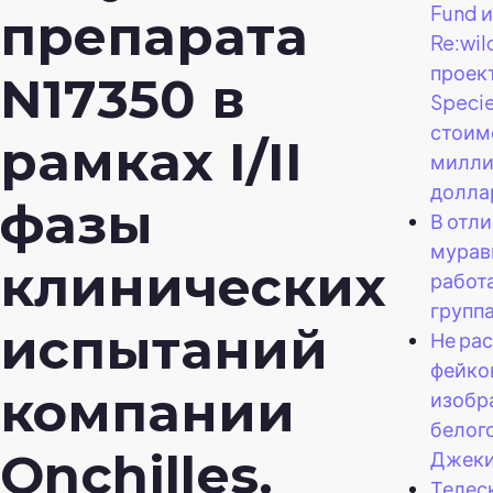
Fund и
препарата
Re:wil
проект
N17350 в
Specie
стоим
рамках I/II
милли
долла
фазы
В отли
мурав
клинических
работ
группа
испытаний
Не ра
фейко
компании
изобр
белог
Onchilles.
Джеки
Телес