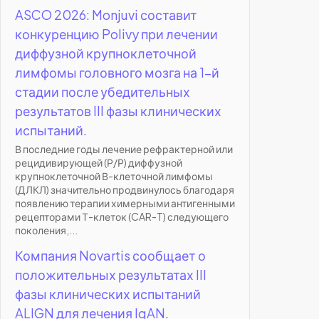
ASCO 2026: Monjuvi составит
конкуренцию Polivy при лечении
диффузной крупноклеточной
лимфомы головного мозга на 1-й
стадии после убедительных
результатов III фазы клинических
испытаний.
В последние годы лечение рефрактерной или
рецидивирующей (Р/Р) диффузной
крупноклеточной В-клеточной лимфомы
(ДЛКЛ) значительно продвинулось благодаря
появлению терапии химерными антигенными
рецепторами Т-клеток (CAR-T) следующего
поколения,...
Компания Novartis сообщает о
положительных результатах III
фазы клинических испытаний
ALIGN для лечения IgAN.