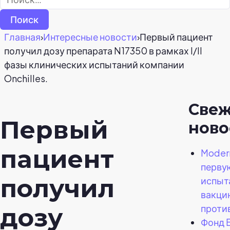
Главная
›
Интересные новости
›
Первый пациент
получил дозу препарата N17350 в рамках I/II
фазы клинических испытаний компании
Onchilles.
Све
Первый
ново
пациент
Moder
перву
получил
испыт
вакци
проти
дозу
Фонд B