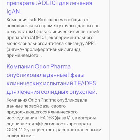
препарата JADE101 для лечения
IgAN.
Компания Jade Biosciences сообщила о
положительных промежуточных данных по
результатам I фазы клинических испытаний
препарата JADE101, экспериментального
моноклонального антитела к лиганду APRIL
(анти-А-пролиферативный лиганд),
применяемого...
Компания Orion Pharma
опубликовала данные I фазы
клинических испытаний TEADES
для лечения солидных опухолей.
Компания Orion Pharma опубликовала
данные первой фазы своего
продолжающегося клинического
исследования TEADES (фаза I/II), в котором
оценивается эффективность препарата
ODM-212 у пациентов с распространенными
солидными...