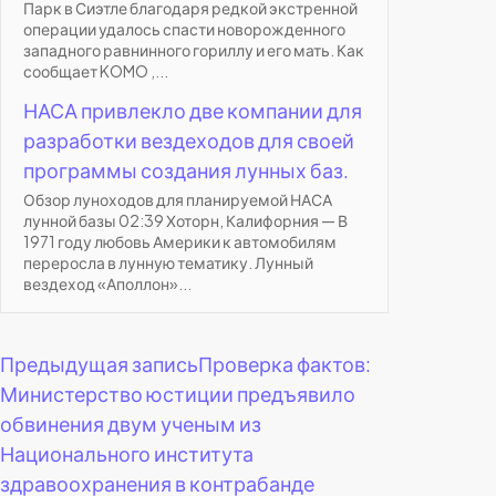
Парк в Сиэтле благодаря редкой экстренной
операции удалось спасти новорожденного
западного равнинного гориллу и его мать. Как
сообщает KOMO ,...
НАСА привлекло две компании для
разработки вездеходов для своей
программы создания лунных баз.
Обзор луноходов для планируемой НАСА
лунной базы 02:39 Хоторн, Калифорния — В
1971 году любовь Америки к автомобилям
переросла в лунную тематику. Лунный
вездеход «Аполлон»...
Навигация
Предыдущая запись
Проверка фактов:
Министерство юстиции предъявило
по
обвинения двум ученым из
Национального института
записям
здравоохранения в контрабанде