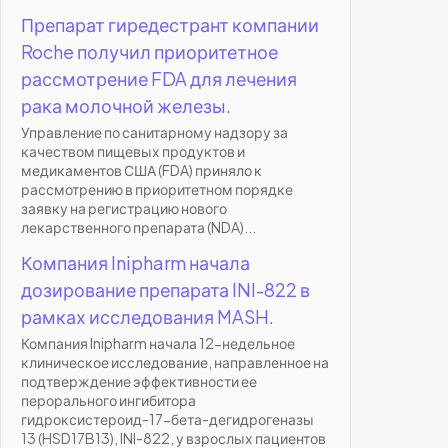
Препарат гиредестрант компании
Roche получил приоритетное
рассмотрение FDA для лечения
рака молочной железы.
Управление по санитарному надзору за
качеством пищевых продуктов и
медикаментов США (FDA) приняло к
рассмотрению в приоритетном порядке
заявку на регистрацию нового
лекарственного препарата (NDA)...
Компания Inipharm начала
дозирование препарата INI-822 в
рамках исследования MASH.
Компания Inipharm начала 12-недельное
клиническое исследование, направленное на
подтверждение эффективности ее
перорального ингибитора
гидроксистероид-17-бета-дегидрогеназы
13 (HSD17B13), INI-822, у взрослых пациентов