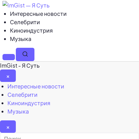
Интересные новости
Селебрити
Киноиндустрия
Музыка
Меню
Поиск
ImGist - Я Суть
×
Закрыть
Интересные новости
меню
Селебрити
Киноиндустрия
Музыка
×
Найти: