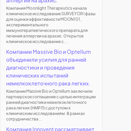
аллергии на арахис.
Компания Moonlight Therapeutics начала
клиническое исследование SURVEYOR I фазы
для оценки эффективности MOON101,
экспериментального
иммунотерапевтического препарата для
лечения аллергии на арахис. Открытое
клиническое исследование с...
Компании Massive Bio и Optellum
объединили усилия для ранней
диагностики и проведения
клинических испытаний
немелкоклеточного рака легких.
Компании Massive Bio и Optellum заключили
партнерское соглашение с целью интеграции
ранней диагностики немелкоклеточного
рака легких (НМРЛ) с доступом к
клиническим исследованиям. В рамках
сотрудничества...
Компания Innovent рассматривает