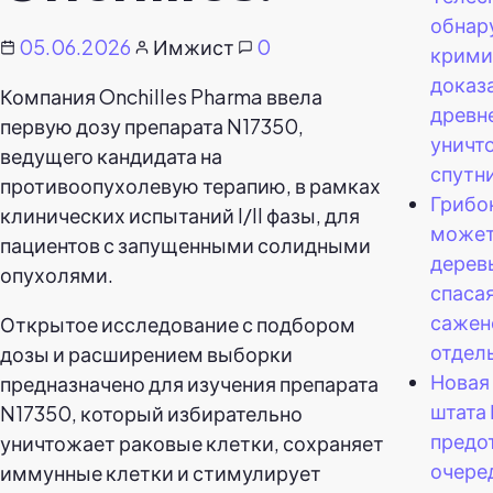
обнар
05.06.2026
Имжист
0
крими
доказ
Компания Onchilles Pharma ввела
древн
первую дозу препарата N17350,
уничт
ведущего кандидата на
спутн
противоопухолевую терапию, в рамках
Грибо
клинических испытаний I/II фазы, для
может
пациентов с запущенными солидными
деревь
опухолями.
спаса
сажен
Открытое исследование с подбором
отдел
дозы и расширением выборки
Новая
предназначено для изучения препарата
штата 
N17350, который избирательно
предо
уничтожает раковые клетки, сохраняет
очере
иммунные клетки и стимулирует