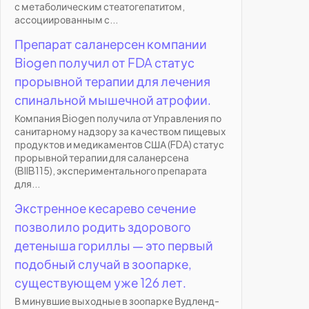
с метаболическим стеатогепатитом,
ассоциированным с...
Препарат саланерсен компании
Biogen получил от FDA статус
прорывной терапии для лечения
спинальной мышечной атрофии.
Компания Biogen получила от Управления по
санитарному надзору за качеством пищевых
продуктов и медикаментов США (FDA) статус
прорывной терапии для саланерсена
(BIIB115), экспериментального препарата
для...
Экстренное кесарево сечение
позволило родить здорового
детеныша гориллы — это первый
подобный случай в зоопарке,
существующем уже 126 лет.
В минувшие выходные в зоопарке Вудленд-