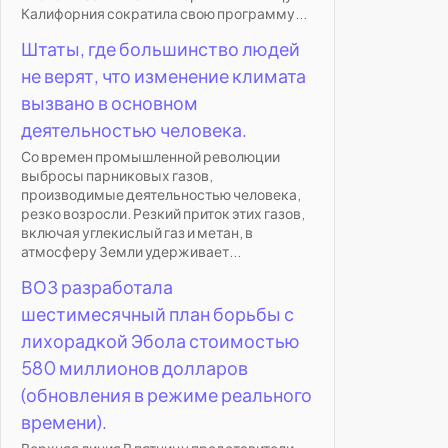
Калифорния сократила свою программу...
Штаты, где большинство людей
не верят, что изменение климата
вызвано в основном
деятельностью человека.
Со времен промышленной революции
выбросы парниковых газов,
производимые деятельностью человека,
резко возросли. Резкий приток этих газов,
включая углекислый газ и метан, в
атмосферу Земли удерживает...
ВОЗ разработала
шестимесячный план борьбы с
лихорадкой Эбола стоимостью
580 миллионов долларов
(обновления в режиме реального
времени).
Верхняя линия В пятницу представители