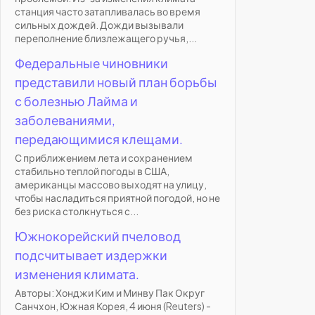
станция часто затапливалась во время
сильных дождей. Дожди вызывали
переполнение близлежащего ручья,...
Федеральные чиновники
представили новый план борьбы
с болезнью Лайма и
заболеваниями,
передающимися клещами.
С приближением лета и сохранением
стабильно теплой погоды в США,
американцы массово выходят на улицу,
чтобы насладиться приятной погодой, но не
без риска столкнуться с...
Южнокорейский пчеловод
подсчитывает издержки
изменения климата.
Авторы: Хонджи Ким и Минву Пак Округ
Санчхон, Южная Корея, 4 июня (Reuters) -