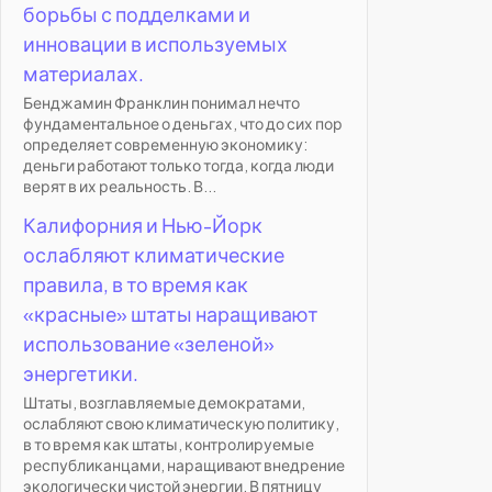
борьбы с подделками и
инновации в используемых
материалах.
Бенджамин Франклин понимал нечто
фундаментальное о деньгах, что до сих пор
определяет современную экономику:
деньги работают только тогда, когда люди
верят в их реальность. В...
Калифорния и Нью-Йорк
ослабляют климатические
правила, в то время как
«красные» штаты наращивают
использование «зеленой»
энергетики.
Штаты, возглавляемые демократами,
ослабляют свою климатическую политику,
в то время как штаты, контролируемые
республиканцами, наращивают внедрение
экологически чистой энергии. В пятницу