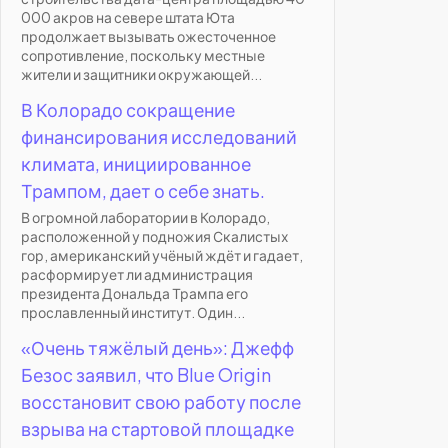
000 акров на севере штата Юта
продолжает вызывать ожесточенное
сопротивление, поскольку местные
жители и защитники окружающей...
В Колорадо сокращение
финансирования исследований
климата, инициированное
Трампом, дает о себе знать.
В огромной лаборатории в Колорадо,
расположенной у подножия Скалистых
гор, американский учёный ждёт и гадает,
расформирует ли администрация
президента Дональда Трампа его
прославленный институт. Один...
«Очень тяжёлый день»: Джефф
Безос заявил, что Blue Origin
восстановит свою работу после
взрыва на стартовой площадке