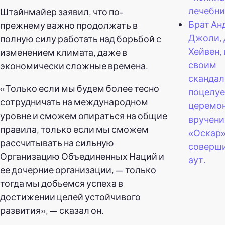
лечебни
Штайнмайер заявил, что по-
Брат А
прежнему важно продолжать в
Джоли,
полную силу работать над борьбой с
Хейвен,
изменением климата, даже в
своим
экономически сложные времена.
сканда
«Только если мы будем более тесно
поцелуе
сотрудничать на международном
церемо
уровне и сможем опираться на общие
вручени
правила, только если мы сможем
«Оскар»
рассчитывать на сильную
соверши
Организацию Объединенных Наций и
аут.
ее дочерние организации, — только
тогда мы добьемся успеха в
достижении целей устойчивого
развития», — сказал он.