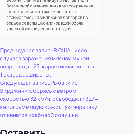
Всемирной организации здравоохранения
представили шестимесячный план
стоимостью 518 миллионов долларов по
борьбе со вспышкой лихорадки Эбола,
унесшей жизни десятков людей...
Навигация
Предыдущая запись
В США число
случаев заражения мясной мукой
по
возросло до 27, карантинные меры в
Техасе расширены.
записям
Следующая запись
Рыбаки из
Вирджинии, борясь с ветром
скоростью 32 км/ч, освободили 327-
килограммовую кожистую черепаху
от канатов крабовой ловушки.
Оставить