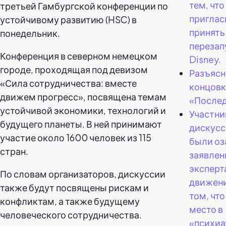
тем, что
третьей Гамбургской конференции по
приглас
устойчивому развитию (HSC) в
принять
понедельник.
перезап
Конференция в северном немецком
Disney.
городе, проходящая под девизом
Разъясн
«Сила сотрудничества: вместе
концовк
движем прогресс», посвящена темам
«После
устойчивой экономики, технологий и
Участни
будущего планеты. В ней принимают
дискусс
участие около 1600 человек из 115
были оз
стран.
заявле
эксперт
По словам организаторов, дискуссии
движен
также будут посвящены рискам и
том, чт
конфликтам, а также будущему
место в
человеческого сотрудничества.
«психиа