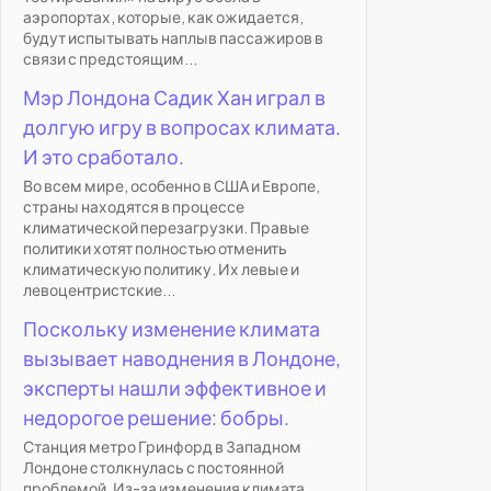
аэропортах, которые, как ожидается,
будут испытывать наплыв пассажиров в
связи с предстоящим...
Мэр Лондона Садик Хан играл в
долгую игру в вопросах климата.
И это сработало.
Во всем мире, особенно в США и Европе,
страны находятся в процессе
климатической перезагрузки. Правые
политики хотят полностью отменить
климатическую политику. Их левые и
левоцентристские...
Поскольку изменение климата
вызывает наводнения в Лондоне,
эксперты нашли эффективное и
недорогое решение: бобры.
Станция метро Гринфорд в Западном
Лондоне столкнулась с постоянной
проблемой. Из-за изменения климата