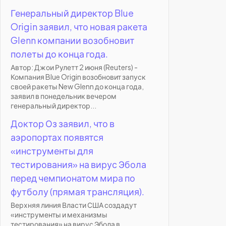
Генеральный директор Blue
Origin заявил, что новая ракета
Glenn компании возобновит
полеты до конца года.
Автор: Джои Рулетт 2 июня (Reuters) -
Компания Blue Origin возобновит запуск
своей ракеты New Glenn до конца года,
заявил в понедельник вечером
генеральный директор...
Доктор Оз заявил, что в
аэропортах появятся
«инструменты для
тестирования» на вирус Эбола
перед чемпионатом мира по
футболу (прямая трансляция).
Верхняя линия Власти США создадут
«инструменты и механизмы
тестирования» на вирус Эбола в