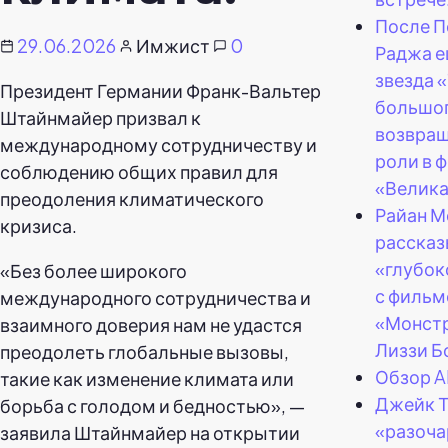
После П
29.06.2026
Имжист
0
Раджа е
звезда 
Президент Германии Франк-Вальтер
большог
Штайнмайер призвал к
возвращ
международному сотрудничеству и
роли в 
соблюдению общих правил для
«Велика
преодоления климатического
Райан 
кризиса.
рассказ
«глубок
«Без более широкого
с филь
международного сотрудничества и
«Монстр
взаимного доверия нам не удастся
Лиззи Б
преодолеть глобальные вызовы,
Обзор Al
такие как изменение климата или
Джейк Т
борьба с голодом и бедностью», —
«разоча
заявила Штайнмайер на открытии