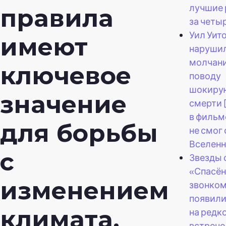
лучшие 
правила
за четы
Уил Уит
имеют
наруши
молчани
ключевое
поводу
шокиру
значение
смерти 
в фильм
для борьбы
не смог
Вселенн
с
Звезды 
«Спасё
изменением
звонко
появили
климата.
на редк
встрече