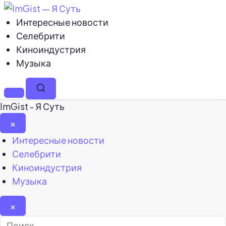
Интересные новости
Селебрити
Киноиндустрия
Музыка
Меню
Поиск
ImGist - Я Суть
×
Закрыть
Интересные новости
меню
Селебрити
Киноиндустрия
Музыка
×
Найти: