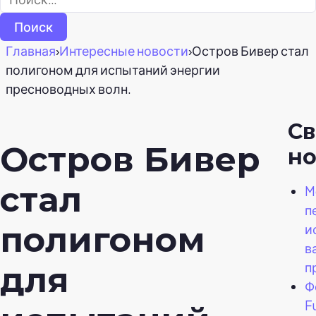
Главная
›
Интересные новости
›
Остров Бивер стал
полигоном для испытаний энергии
пресноводных волн.
С
Остров Бивер
но
стал
M
п
полигоном
и
в
п
для
Ф
F