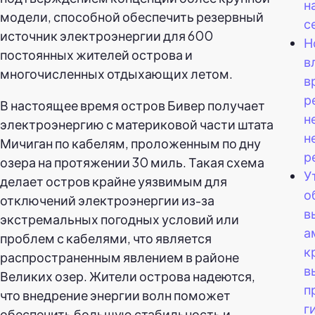
н
модели, способной обеспечить резервный
с
источник электроэнергии для 600
Н
постоянных жителей острова и
в
многочисленных отдыхающих летом.
в
р
В настоящее время остров Бивер получает
н
электроэнергию с материковой части штата
н
Мичиган по кабелям, проложенным по дну
р
озера на протяжении 30 миль. Такая схема
У
делает остров крайне уязвимым для
о
отключений электроэнергии из-за
в
экстремальных погодных условий или
а
проблем с кабелями, что является
к
распространенным явлением в районе
в
Великих озер. Жители острова надеются,
п
что внедрение энергии волн поможет
г
обеспечить большую стабильность и