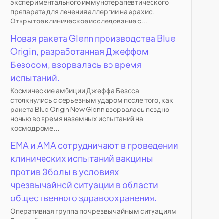
экспериментального иммунотерапевтического
препарата для лечения аллергии на арахис.
Открытое клиническое исследование с...
Новая ракета Glenn производства Blue
Origin, разработанная Джеффом
Безосом, взорвалась во время
испытаний.
Космические амбиции Джеффа Безоса
столкнулись с серьезным ударом после того, как
ракета Blue Origin New Glenn взорвалась поздно
ночью во время наземных испытаний на
космодроме...
EMA и AMA сотрудничают в проведении
клинических испытаний вакцины
против Эболы в условиях
чрезвычайной ситуации в области
общественного здравоохранения.
Оперативная группа по чрезвычайным ситуациям