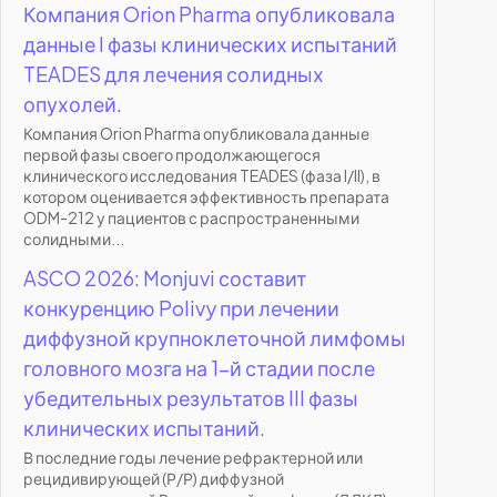
Компания Orion Pharma опубликовала
данные I фазы клинических испытаний
TEADES для лечения солидных
опухолей.
Компания Orion Pharma опубликовала данные
первой фазы своего продолжающегося
клинического исследования TEADES (фаза I/II), в
котором оценивается эффективность препарата
ODM-212 у пациентов с распространенными
солидными...
ASCO 2026: Monjuvi составит
конкуренцию Polivy при лечении
диффузной крупноклеточной лимфомы
головного мозга на 1-й стадии после
убедительных результатов III фазы
клинических испытаний.
В последние годы лечение рефрактерной или
рецидивирующей (Р/Р) диффузной