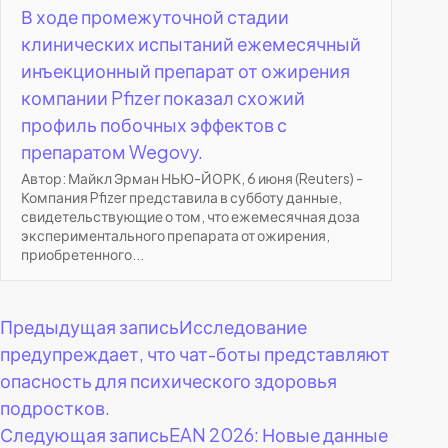
В ходе промежуточной стадии
клинических испытаний ежемесячный
инъекционный препарат от ожирения
компании Pfizer показал схожий
профиль побочных эффектов с
препаратом Wegovy.
Автор: Майкл Эрман НЬЮ-ЙОРК, 6 июня (Reuters) -
Компания Pfizer представила в субботу данные,
свидетельствующие о том, что ежемесячная доза
экспериментального препарата от ожирения,
приобретенного...
Навигация
Предыдущая запись
Исследование
предупреждает, что чат-боты представляют
по
опасность для психического здоровья
подростков.
записям
Следующая запись
EAN 2026: Новые данные