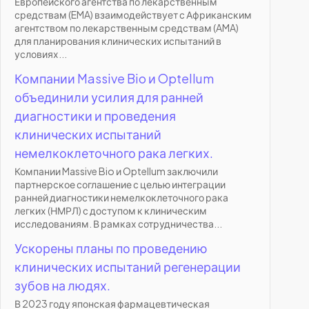
Европейского агентства по лекарственным
средствам (EMA) взаимодействует с Африканским
агентством по лекарственным средствам (AMA)
для планирования клинических испытаний в
условиях...
Компании Massive Bio и Optellum
объединили усилия для ранней
диагностики и проведения
клинических испытаний
немелкоклеточного рака легких.
Компании Massive Bio и Optellum заключили
партнерское соглашение с целью интеграции
ранней диагностики немелкоклеточного рака
легких (НМРЛ) с доступом к клиническим
исследованиям. В рамках сотрудничества...
Ускорены планы по проведению
клинических испытаний регенерации
зубов на людях.
В 2023 году японская фармацевтическая