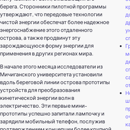
берега. Сторонники пилотной программы
к
утверждают, что передовые технологии
д
чистой энергии обеспечат более надежное
д
энергоснабжение этого отдаленного
у
острова, а также продвинут эту
с
зарождающуюся форму энергии для
Г
применения в других регионах мира.
м
д
В начале этого месяца исследователи из
с
Мичиганского университета установили
с
вдоль береговой линии острова прототипы
о
устройств для преобразования
Н
кинетической энергии волн в
ш
электричество. Эти первые мини-
п
прототипы успешно запитали лампочку и
о
зарядили мобильный телефон, послужив
к
подтверждением концепции более крупной