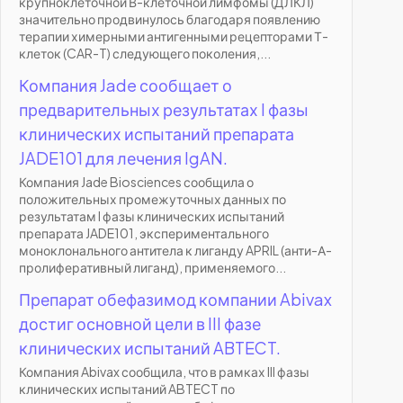
крупноклеточной В-клеточной лимфомы (ДЛКЛ)
значительно продвинулось благодаря появлению
терапии химерными антигенными рецепторами Т-
клеток (CAR-T) следующего поколения,...
Компания Jade сообщает о
предварительных результатах I фазы
клинических испытаний препарата
JADE101 для лечения IgAN.
Компания Jade Biosciences сообщила о
положительных промежуточных данных по
результатам I фазы клинических испытаний
препарата JADE101, экспериментального
моноклонального антитела к лиганду APRIL (анти-А-
пролиферативный лиганд), применяемого...
Препарат обефазимод компании Abivax
достиг основной цели в III фазе
клинических испытаний ABTECT.
Компания Abivax сообщила, что в рамках III фазы
клинических испытаний ABTECT по