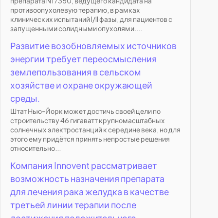
препарата N17350, ведущего кандидата на
противоопухолевую терапию, в рамках
клинических испытаний I/II фазы, для пациентов с
запущенными солидными опухолями....
Развитие возобновляемых источников
энергии требует переосмысления
землепользования в сельском
хозяйстве и охране окружающей
среды.
Штат Нью-Йорк может достичь своей цели по
строительству 46 гигаватт крупномасштабных
солнечных электростанций к середине века, но для
этого ему придётся принять непростые решения
относительно...
Компания Innovent рассматривает
возможность назначения препарата
для лечения рака желудка в качестве
третьей линии терапии после
достижения положительного