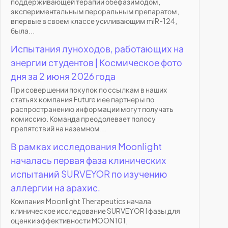
поддерживающей терапии обефазимодом,
экспериментальным пероральным препаратом,
впервые в своем классе усиливающим miR-124,
была...
Испытания луноходов, работающих на
энергии студентов | Космическое фото
дня за 2 июня 2026 года
При совершении покупок по ссылкам в наших
статьях компания Future и ее партнеры по
распространению информации могут получать
комиссию. Команда преодолевает полосу
препятствий на наземном...
В рамках исследования Moonlight
началась первая фаза клинических
испытаний SURVEYOR по изучению
аллергии на арахис.
Компания Moonlight Therapeutics начала
клиническое исследование SURVEYOR I фазы для
оценки эффективности MOON101,