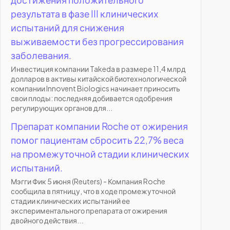
результата в фазе III клинических
испытаний для снижения
выживаемости без прогрессирования
заболевания.
Инвестиция компании Takeda в размере 11,4 млрд
долларов в активы китайской биотехнологической
компании Innovent Biologics начинает приносить
свои плоды: последняя добивается одобрения
регулирующих органов для...
Препарат компании Roche от ожирения
помог пациентам сбросить 22,7% веса
на промежуточной стадии клинических
испытаний.
Мэгги Фик 5 июня (Reuters) - Компания Roche
сообщила в пятницу, что в ходе промежуточной
стадии клинических испытаний ее
экспериментального препарата от ожирения
двойного действия...