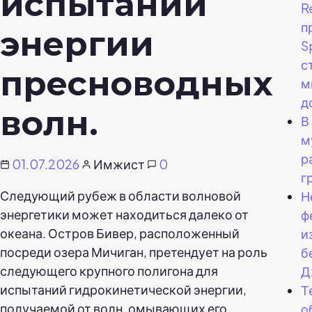
испытаний
R
п
энергии
S
с
пресноводных
м
д
волн.
В
м
р
01.07.2026
Имжист
0
г
Следующий рубеж в области волновой
Н
энергетики может находиться далеко от
ф
океана. Остров Бивер, расположенный
и
посреди озера Мичиган, претендует на роль
б
следующего крупного полигона для
Д
испытаний гидрокинетической энергии,
Т
получаемой от волн, омывающих его
о