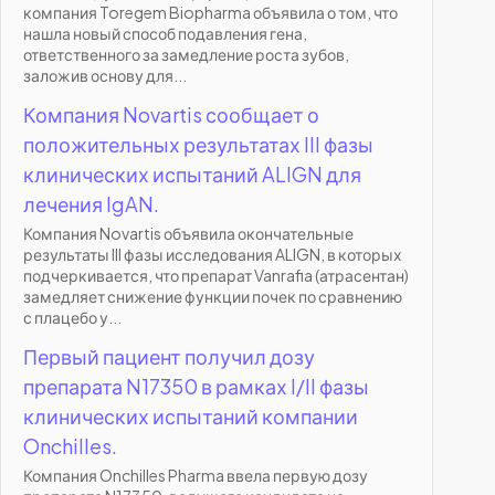
компания Toregem Biopharma объявила о том, что
нашла новый способ подавления гена,
ответственного за замедление роста зубов,
заложив основу для...
Компания Novartis сообщает о
положительных результатах III фазы
клинических испытаний ALIGN для
лечения IgAN.
Компания Novartis объявила окончательные
результаты III фазы исследования ALIGN, в которых
подчеркивается, что препарат Vanrafia (атрасентан)
замедляет снижение функции почек по сравнению
с плацебо у...
Первый пациент получил дозу
препарата N17350 в рамках I/II фазы
клинических испытаний компании
Onchilles.
Компания Onchilles Pharma ввела первую дозу