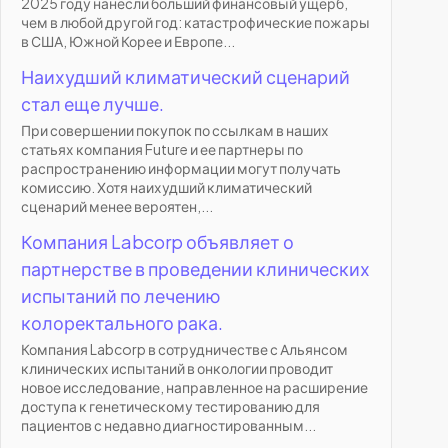
2025 году нанесли больший финансовый ущерб,
чем в любой другой год: катастрофические пожары
в США, Южной Корее и Европе...
Наихудший климатический сценарий
стал еще лучше.
При совершении покупок по ссылкам в наших
статьях компания Future и ее партнеры по
распространению информации могут получать
комиссию. Хотя наихудший климатический
сценарий менее вероятен,...
Компания Labcorp объявляет о
партнерстве в проведении клинических
испытаний по лечению
колоректального рака.
Компания Labcorp в сотрудничестве с Альянсом
клинических испытаний в онкологии проводит
новое исследование, направленное на расширение
доступа к генетическому тестированию для
пациентов с недавно диагностированным...