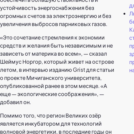
д
устойчивость энергоснабжения без
Л
огромных счетов за электроэнергию и без
б
увеличения выбросов парниковых газов.
К
«Это сочетание стремления к экономии
с
средств и желания быть независимым и не
п
зависеть от материка во всем», — сказал
з
Шеймус Норгор, который живет на острове
п
летом, в интервью изданию Grist для статьи
н
о проекте Мичиганского университета,
опубликованной ранее в этом месяце. «А
еще — экологические соображения», —
добавил он.
Помимо того, что регион Великих озёр
является инкубатором для технологий
волновой энергетики, в последние годы он