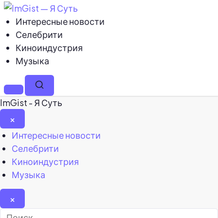
Интересные новости
Селебрити
Киноиндустрия
Музыка
Меню
Поиск
ImGist - Я Суть
×
Закрыть
Интересные новости
меню
Селебрити
Киноиндустрия
Музыка
×
Найти: