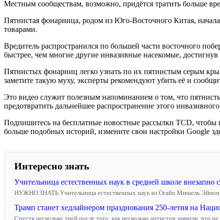
Местным сообществам, возможно, придётся тратить больше врем
Пятнистая фонарница, родом из Юго-Восточного Китая, начала
товарами.
Вредитель распространился по большей части восточного по
быстрее, чем многие другие инвазивные насекомые, достигнув 
Пятнистых фонарниц легко узнать по их пятнистым серым крыл
заметите такую муху, эксперты рекомендуют убить её и сообщит
Это видео служит полезным напоминанием о том, что пятнистые
предотвратить дальнейшее распространение этого инвазивного
Подпишитесь на бесплатные новостные рассылки TCD, чтобы п
больше подобных историй, измените свои настройки Google зде
Интересно знать
Учительница естественных наук в средней школе внезапно 
НУЖНО ЗНАТЬ Учительница естественных наук из Огайо Мишель Эйнон неож
Трамп станет хедлайнером празднования 250-летия на Национ
Спустя несколько дней после того, как несколько артистов заявили, что 