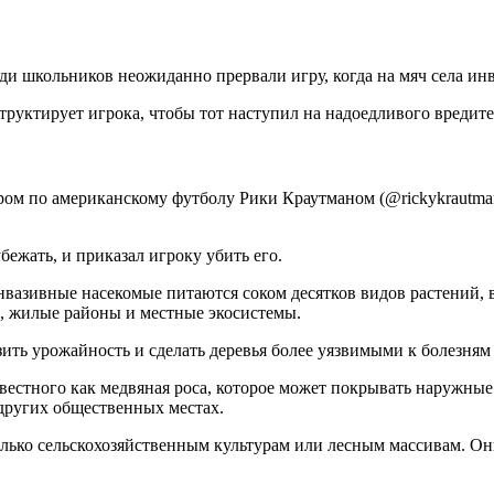
ди школьников неожиданно прервали игру, когда на мяч села ин
труктирует игрока, чтобы тот наступил на надоедливого вредит
ом по американскому футболу Рики Краутманом (@rickykrautman
убежать, и приказал игроку убить его.
вазивные насекомые питаются соком десятков видов растений, 
, жилые районы и местные экосистемы.
ить урожайность и сделать деревья более уязвимыми к болезням
вестного как медвяная роса, которое может покрывать наружные
 других общественных местах.
лько сельскохозяйственным культурам или лесным массивам. Они