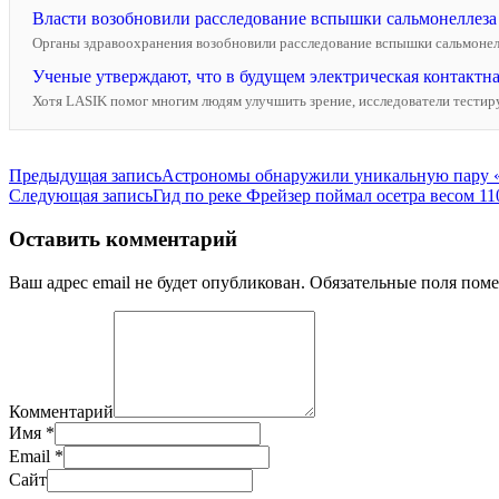
Власти возобновили расследование вспышки сальмонеллеза п
Органы здравоохранения возобновили расследование вспышки сальмонеллез
Ученые утверждают, что в будущем электрическая контактная
Хотя LASIK помог многим людям улучшить зрение, исследователи тестирую
Навигация
Предыдущая запись
Астрономы обнаружили уникальную пару «с
Следующая запись
Гид по реке Фрейзер поймал осетра весом 11
по
записям
Оставить комментарий
Ваш адрес email не будет опубликован.
Обязательные поля пом
Комментарий
Имя
*
Email
*
Сайт