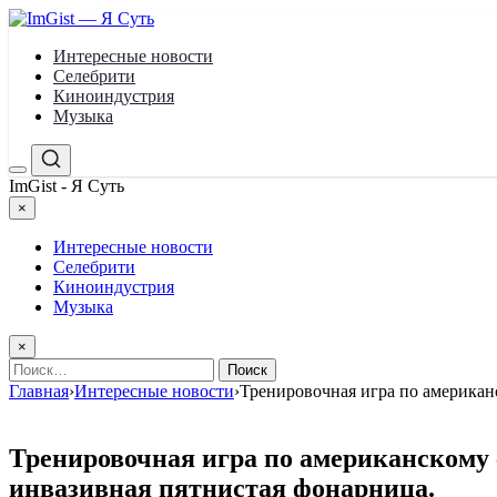
Перейти
к
Интересные новости
содержимому
Селебрити
Киноиндустрия
Музыка
Меню
Поиск
ImGist - Я Суть
×
Закрыть
меню
Интересные новости
Селебрити
Киноиндустрия
Музыка
×
Найти:
Главная
›
Интересные новости
›
Тренировочная игра по американс
Тренировочная игра по американскому ф
инвазивная пятнистая фонарница.