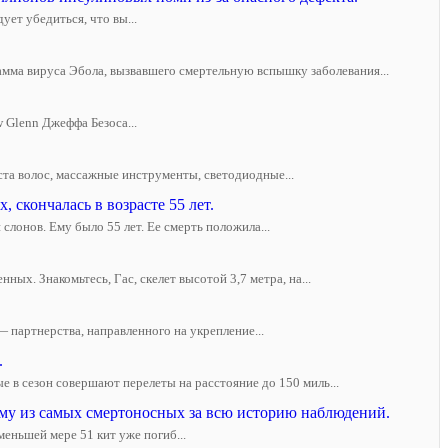
ует убедиться, что вы...
амма вируса Эбола, вызвавшего смертельную вспышку заболевания...
w Glenn Джеффа Безоса...
ста волос, массажные инструменты, светодиодные...
скончалась в возрасте 55 лет.
лонов. Ему было 55 лет. Ее смерть положила...
х. Знакомьтесь, Гас, скелет высотой 3,7 метра, на...
 партнерства, направленного на укрепление...
.
 в сезон совершают перелеты на расстояние до 150 миль...
ному из самых смертоносных за всю историю наблюдений.
меньшей мере 51 кит уже погиб...