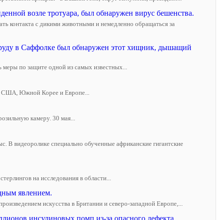
денной возле тротуара, был обнаружен вирус бешенства.
ать контакта с дикими животными и немедленно обращаться за
 пруду в Саффолке был обнаружен этот хищник, дышащий
 меры по защите одной из самых известных...
в США, Южной Корее и Европе...
озильную камеру. 30 мая...
ыс. В видеоролике специально обученные африканские гигантские
терлингов на исследования в области...
дным явлением.
оизведением искусства в Британии и северо-западной Европе,...
ллионов инсулиновых помп из-за опасного дефекта.