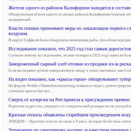
Жители одного из районов Калифорнии находятся в состоян
Обнаруженная вблизи одного из жилых районов Калифорнии бешеная лету
медицинской...
Власти спешно принимают меры по локализации первого слу
воздухом.
В округе Саффолк была обнаружена инвазивная рыба, способная передвиг
Исследование показало, что 2025 год стал самым дорогост
Согласно новому исследованию, лесные пожары в 2025 году нанесли бол
Замороженный сырный хлеб отозван из продажи из-за риска
Если вы недавно купили замороженную пиццу в таких магазинах, как Costco
На видео показано, как «крысы-герои» обнаруживают туберку
На форуме Reddit r/Damnthatsinteresting появилось видео, демонстрир
сумчатые крысы быстро...
Смерть от аллергии на Pret привела к присуждению премии 
Родители подростка, умершего от аллергической реакции после употреблен
Красные полосы объявлены старейшим произведением искусс
ЛОНДОН — Красные полосы на скале в Уэльсе, которые более века счита
Управление по санитарному надзору за качеством пищевых 