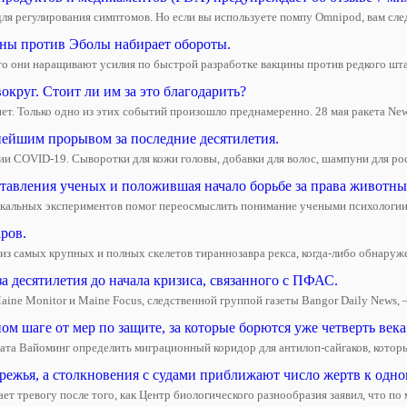
для регулирования симптомов. Но если вы используете помпу Omnipod, вам след
ины против Эболы набирает обороты.
то они наращивают усилия по быстрой разработке вакцины против редкого шт
вокруг. Стоит ли им за это благодарить?
рнет. Только одно из этих событий произошло преднамеренно. 28 мая ракета Ne
нейшим прорывом за последние десятилетия.
ии COVID-19. Сыворотки для кожи головы, добавки для волос, шампуни для ро
авления ученых и положившая начало борьбе за права животных, 
еркальных экспериментов помог переосмыслить понимание учеными психологии с
ров.
 самых крупных и полных скелетов тираннозавра рекса, когда-либо обнаруженны
 десятилетия до начала кризиса, связанного с ПФАС.
ine Monitor и Maine Focus, следственной группой газеты Bangor Daily News, —
м шаге от мер по защите, за которые борются уже четверть века
ата Вайоминг определить миграционный коридор для антилоп-сайгаков, которые
ережья, а столкновения с судами приближают число жертв к од
 тревогу после того, как Центр биологического разнообразия заявил, что по 