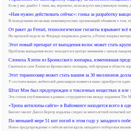
Если у вас диабет 1 типа, вы, вероятно, используете инсулиновую помпу 
«Нам нужно действовать сейчас»: гонка за разработку вакц
В понедельник несколько некоммерческих организаций объявили о том, ч
От ракет до Ferrari, технологические гиганты взрывают всё 
На прошлой неделе во Флориде взорвалась ракета, а Ferrari взорвал инте
Этот новый препарат от выпадения волос может стать круп
Проблема выпадения волос находится в центре внимания с начала пандем
Слониха Хэппи из Бронксского зоопарка, изменившая предст
Скончался слон Хэппи из Бронксского зоопарка, чей прорыв в области з
Этот тираннозавр может стать вашим за 30 миллионов долла
У состоятельных любителей динозавров появится шанс приобрести один из
Штат Мэн был предупрежден о токсичных веществах в иле за
Эта статья опубликована в рамках сотрудничества между изданием The Ma
«Тропа антилопы-сайги» в Вайоминге находится всего в одно
Биолог-эколог Джоэл Бергер издалека следил за многолетней попыткой шт
По меньшей мере 51 кит погиб в этом году у западного поб
Новое предупреждение о гибели китов вдоль западного побережья вызывает