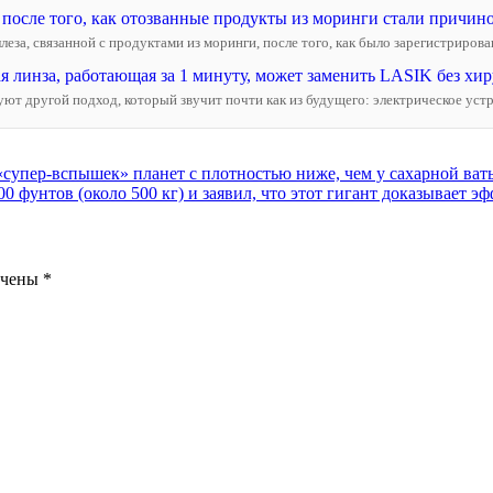
осле того, как отозванные продукты из моринги стали причиной
а, связанной с продуктами из моринги, после того, как было зарегистрировано
 линза, работающая за 1 минуту, может заменить LASIK без хир
т другой подход, который звучит почти как из будущего: электрическое устро
упер-вспышек» планет с плотностью ниже, чем у сахарной ват
00 фунтов (около 500 кг) и заявил, что этот гигант доказывает 
ечены
*