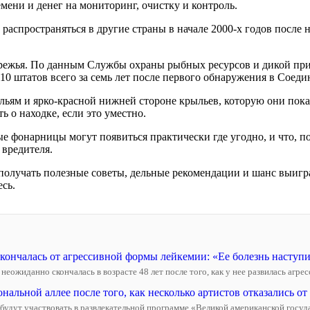
ени и денег на мониторинг, очистку и контроль.
 распространяться в другие страны в начале 2000-х годов после
бережья. По данным Службы охраны рыбных ресурсов и дикой п
10 штатов всего за семь лет после первого обнаружения в Соед
ьям и ярко-красной нижней стороне крыльев, которую они показ
ь о находке, если это уместно.
 фонарницы могут появиться практически где угодно, и что, по
 вредителя.
олучать полезные советы, дельные рекомендации и шанс выигра
сь.
скончалась от агрессивной формы лейкемии: «Ее болезнь наступ
иданно скончалась в возрасте 48 лет после того, как у нее развилась агресс
альной аллее после того, как несколько артистов отказались от 
не будут участвовать в развлекательной программе «Великой американской госу