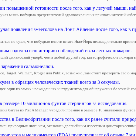
ии повышенной готовности после того, как у летучей мыши, най
чая мышь побудила представителей здравоохранения призвать жителей избег
чая появления змееголова на Лонг-Айленде после того, как в
аться по суше, что побудило власти штата Нью-Йорк незамедлительно принять
оящим годом за всю историю наблюдений из-за лесных пожаров.
ьший финансовый ущерб, чем в любой другой год: катастрофические пожары 
 заражения сальмонеллой.
, Target, Walmart, Kroger или Publix, возможно, вам стоит проверить свою мор
лез в образцах человеческих тканей всего за 3 секунды.
ующее один из самых неожиданных инструментов для обнаружения болезней: кр
в размере 10 миллионов фунтов стерлингов за исследования.
ия багета из Pret A Manger, учредили премию в размере 10 миллионов фунтов с
тва в Великобритании после того, как их ранее считали приро
лись природным явлением, оказались древнейшим известным доисторическим пр
продуктов и медикаментов (FDA) предупреждает об отзыве 7 ми