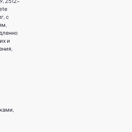
9, 2512-
ete
г, с
ям,
едленно
их и
ения,
ками,