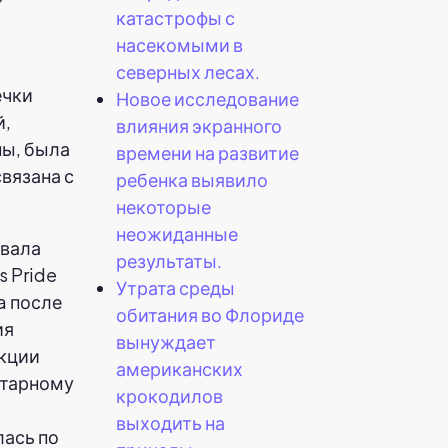
катастрофы с
насекомыми в
северных лесах.
ечки
Новое исследование
й,
влияния экранного
ны, была
времени на развитие
связана с
ребенка выявило
некоторые
неожиданные
звала
результаты.
s Pride
Утрата среды
a после
обитания во Флориде
ия
вынуждает
кции
американских
итарному
крокодилов
выходить на
лась по