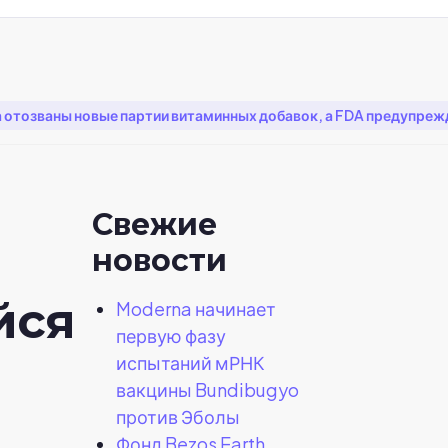
отозваны новые партии витаминных добавок, а FDA предупрежд
Свежие
новости
йся
Moderna начинает
первую фазу
испытаний мРНК
вакцины Bundibugyo
против Эболы
Фонд Bezos Earth