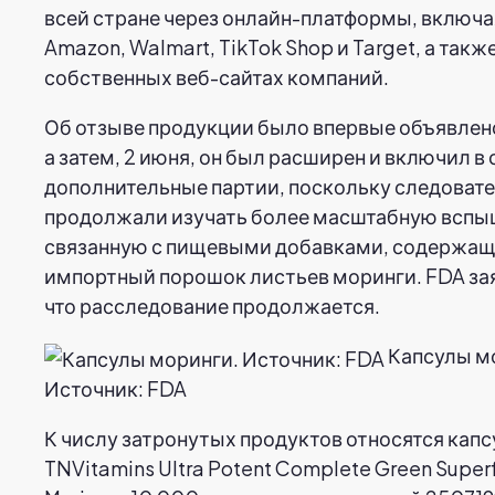
всей стране через онлайн-платформы, включа
Amazon, Walmart, TikTok Shop и Target, а также
собственных веб-сайтах компаний.
Об отзыве продукции было впервые объявлено
а затем, 2 июня, он был расширен и включил в 
дополнительные партии, поскольку следоват
продолжали изучать более масштабную вспы
связанную с пищевыми добавками, содержа
импортный порошок листьев моринги. FDA за
что расследование продолжается.
Капсулы м
Источник: FDA
К числу затронутых продуктов относятся кап
TNVitamins Ultra Potent Complete Green Super