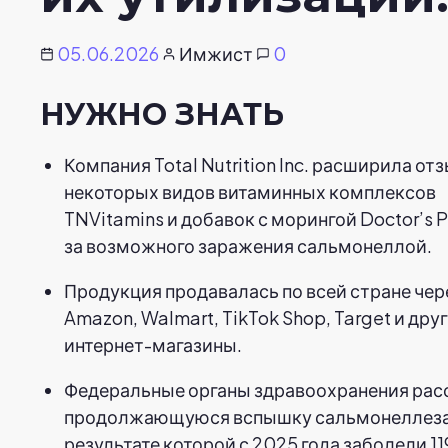
05.06.2026
Имжист
0
НУЖНО ЗНАТЬ
Компания Total Nutrition Inc. расширила от
некоторых видов витаминных комплексов
TNVitamins и добавок с морингой Doctor’s P
за возможного заражения сальмонеллой.
Продукция продавалась по всей стране чер
Amazon, Walmart, TikTok Shop, Target и дру
интернет-магазины.
Федеральные органы здравоохранения ра
продолжающуюся вспышку сальмонеллеза
результате которой с 2025 года заболели 11