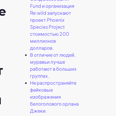
Fund и организация
е
Re:wild запускают
проект Phoenix
Species Project
стоимостью 200
миллионов
долларов.
В отличие от людей,
муравьи лучше
т
работают в больших
группах.
Не распространяйте
фейковые
и
изображения
белоголового орлана
.
Джеки.