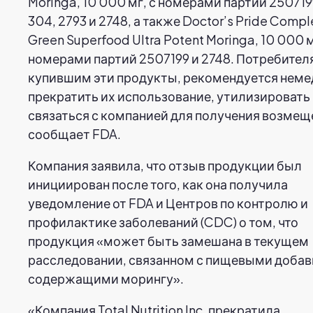
Moringa, 10 000 мг, с номерами партий 250719
304, 2793 и 2748, а также Doctor’s Pride Compl
Green Superfood Ultra Potent Moringa, 10 000 м
номерами партий 2507199 и 2748. Потребител
купившим эти продукты, рекомендуется нем
прекратить их использование, утилизировать 
связаться с компанией для получения возмещ
сообщает FDA.
Компания заявила, что отзыв продукции был
инициирован после того, как она получила
уведомление от FDA и Центров по контролю и
профилактике заболеваний (CDC) о том, что
продукция «может быть замешана в текущем
расследовании, связанном с пищевыми добав
содержащими морингу».
«Компания Total Nutrition Inc. прекратила