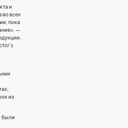
кта и
 во всех
ии, пока
ание», —
одукции.
tor’s
ными
тах,
ок из
х были