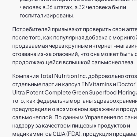
человек в 36 штатах, а 32 человека были
госпитализированы.
Потребителей призывают проверить свои апт
после того, как популярная добавка с моринго
продаваемая через крупные интернет-магази
отозвана из-за опасений, что она может быть 
продолжающейся вспышкой сальмонеллеза.
Компания Total Nutrition Inc. добровольно ото
отдельные партии капсул TNVitamins и Doctor’
Ultra Potent Complete Green Superfood Moring
того, как федеральные органы здравоохранен
предупредили о возможном заражении проду
сальмонеллой. По данным Управления по сан
надзору за качеством пищевых продуктов и
медикаментов США (FDA), продукция продава