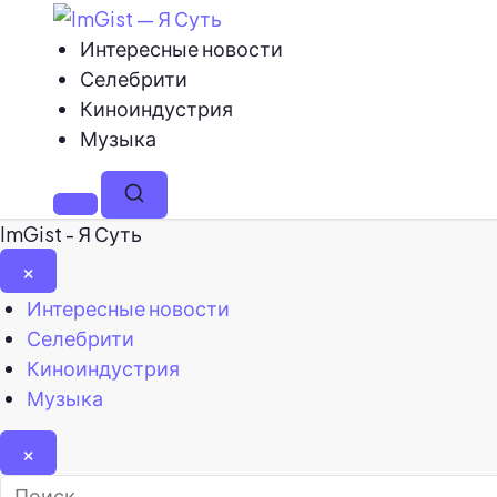
Интересные новости
Селебрити
Киноиндустрия
Музыка
Меню
Поиск
ImGist - Я Суть
×
Закрыть
Интересные новости
меню
Селебрити
Киноиндустрия
Музыка
×
Найти: