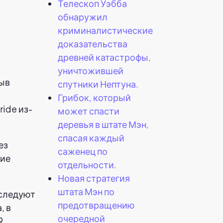
Телескоп Уэбба
обнаружил
криминалистические
доказательства
древней катастрофы,
уничтожившей
зыв
спутники Нептуна.
Грибок, который
ride из-
может спасти
деревья в штате Мэн,
спасая каждый
ез
саженец по
гие
отдельности.
Новая стратегия
штата Мэн по
сследуют
предотвращению
, в
очередной
9