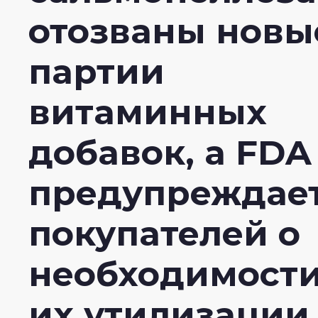
отозваны новы
партии
витаминных
добавок, а FDA
предупреждае
покупателей о
необходимост
их утилизации