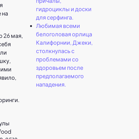
причалы,
я
гидроциклы и доски
 на
для серфинга.
Любимая всеми
белоголовая орлица
 26 мая,
Калифорнии, Джеки,
себя
столкнулась с
ели
проблемами со
шку,
здоровьем после
щими
предполагаемого
явило,
нападения.
оринги.
сулы
food