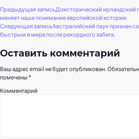
Навигация
Предыдущая запись
Доисторический ирландский 
меняет наше понимание европейской истории.
по
Следующая запись
Австралийский паук признан 
быстрым в мире после рекордного забега.
записям
Оставить комментарий
Ваш адрес email не будет опубликован.
Обязательн
помечены
*
Комментарий