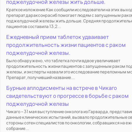
поджелудочной железы жить дольше.
Краткое изложение Как сообщили исследователи на этих выхо
препарат дараксонрасиб помогает людям с запущенным рак
поджелудочной железы жить дольше. Средняя продолжитель
пациентов составила 13,2...
Ежедневный прием таблеток удваивает
продолжительность жизни пациентов с раком
поджелудочной железы.
Было обнаружено, что таблетка почти вдвое увеличивает
продолжительность жизни пациентов с запущенным раком п
железы, и эксперты назвали это исследование переломным м
Препарат, получивший название...
Бурные аплодисменты на встрече в Чикаго
свидетельствуют о прогрессе в борьбе с раком
поджелудочной железы
Чикаго – 31 мая выступление онколога из Гарварда, представ
данные клинических испытаний, вызвало продолжительные ов
стороны сотен специалистов по онкологии, собравшихся на е
собрание...