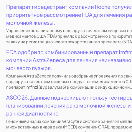
Препарат гиредестрант компании Roche получи
приоритетное рассмотрение FDA для лечения р
молочной железы.
Управление по санитарному надзору за качеством пищевых пр
медикаментов США (FDA) приняло к рассмотрению в приорите
заявку на регистрацию нового лекарственного препарата (NDA)
FDA одобрило комбинированный препарат Imfin
компании AstraZeneca для лечения неинвазивно
мочевого пузыря.
Компания AstraZeneca получила одобрение Управления по са
надзору за качеством пищевых продуктов и медикаментов США
препарат Imfinzi (дурвалумаб) в комбинации с индукционной и..
ASCO26: Данные подчеркивают пользу тестиров
планировании лечения рака молочной железы и 
ранней диагностике.
Геномный анализ компании Veracyte и система раннего выявл
множественных видов рака (MCED) компании GRAIL продемон