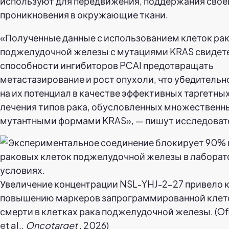
используют для передвижения, поддержания свое
проникновения в окружающие ткани.
«Полученные данные с использованием клеток ра
поджелудочной железы с мутациями KRAS свидет
способности ингибиторов PCAI предотвращать
метастазирование и рост опухоли, что убедительн
на их потенциал в качестве эффективных таргетны
лечения типов рака, обусловленных множествен
мутантными формами KRAS», — пишут исследоват
Увеличение концентрации NSL-YHJ-2-27 привело 
повышению маркеров запрограммированной клет
смерти в клетках рака поджелудочной железы. (O
et al.,
Oncotarget
, 2026)