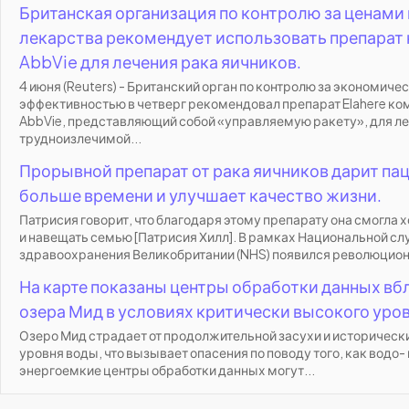
Британская организация по контролю за ценами 
лекарства рекомендует использовать препарат
AbbVie для лечения рака яичников.
4 июня (Reuters) - Британский орган по контролю за экономиче
эффективностью в четверг рекомендовал препарат Elahere ко
AbbVie, представляющий собой «управляемую ракету», для л
трудноизлечимой...
Прорывной препарат от рака яичников дарит па
больше времени и улучшает качество жизни.
Патрисия говорит, что благодаря этому препарату она смогла х
и навещать семью [Патрисия Хилл]. В рамках Национальной с
здравоохранения Великобритании (NHS) появился революцион
На карте показаны центры обработки данных вб
озера Мид в условиях критически высокого уро
Озеро Мид страдает от продолжительной засухи и историческ
уровня воды, что вызывает опасения по поводу того, как водо- 
энергоемкие центры обработки данных могут...