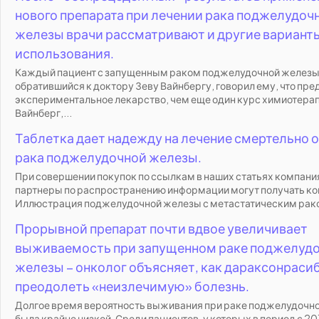
нового препарата при лечении рака поджелудоч
железы врачи рассматривают и другие варианты
использования.
Каждый пациент с запущенным раком поджелудочной железы
обратившийся к доктору Зеву Вайнбергу, говорил ему, что пре
экспериментальное лекарство, чем еще один курс химиотерап
Вайнберг,...
Таблетка дает надежду на лечение смертельно 
рака поджелудочной железы.
При совершении покупок по ссылкам в наших статьях компания 
партнеры по распространению информации могут получать к
Иллюстрация поджелудочной железы с метастатическим рако
Прорывной препарат почти вдвое увеличивает
выживаемость при запущенном раке поджелуд
железы – онколог объясняет, как дараксонраси
преодолеть «неизлечимую» болезнь.
Долгое время вероятность выживания при раке поджелудочн
была крайне низкой. Среди пациентов, у которых в период с 20