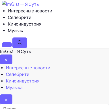
Интересные новости
Селебрити
Киноиндустрия
Музыка
Меню
Поиск
ImGist - Я Суть
×
Закрыть
Интересные новости
меню
Селебрити
Киноиндустрия
Музыка
×
Найти: