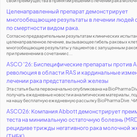
свои преимущества в принятии решений о лечении рака молочн
Целенаправленный препарат демонстрирует
многообещающие результаты в лечении людей 
по смертности видом рака.
Согласно предварительным результатам клинических испыта
целенаправленное лечение, вызывающее гибель раковых клет
многообещающие результаты у пациентов с запущенным рако
при применении в сочетании с...
ASCO '26: Биспецифические препараты против 
революция в области RAS и кардинальные измен
лечении рака предстательной железы
Эта статья была первоначально опубликована на BioPharma Di
получать ежедневные новости и аналитические материалы, п
на нашу бесплатную ежедневную рассылку BioPharma Dive. ЧИ
ASCO26: Компания Abbott демонстрирует пре
теста на минимальную остаточную болезнь (MRD
рецидиве трижды негативного рака молочной 
(ТНБК).