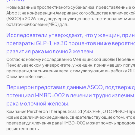
Новые данные проспективного субанализа, представленные 
Abbott на конференции Американского общества клинической
(ASCO) в 2026 году, подчеркнули ценность тестирования мин
остаточной болезни (MRD) для...
Исследователи утверждают, что у женщин, пр
препараты GLP-1, на 30 процентов ниже вероятн
развития рака молочной железы.
Согласно новому исследованию Медицинской школы Перельм
Пенсильванском университете, у женщин, принимавших попу
препараты для снижения веса, стимулирующие выработку GLP-
Оземпик и Вегови,...
Першерон представил данные ASCO, подтверж
потенциал HMBD-002 в лечении трудноизлечи
рака молочной железы.
Компания Percheron Therapeutics Ltd (ASX:PER, OTC:PERCF) п
новые доклинические данные, свидетельствующие о том, что 
препарат для лечения рака HMBD-002 может помочь преодол
резистентность...