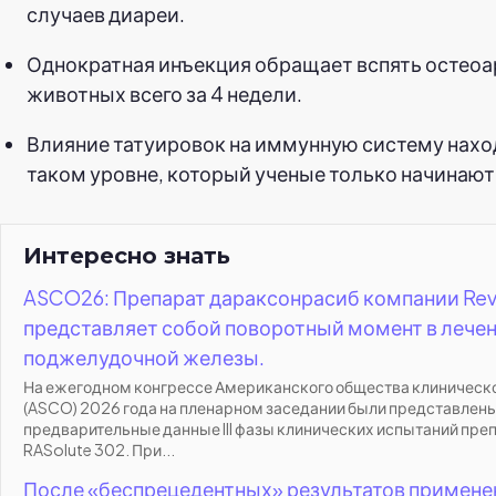
случаев диареи.
Однократная инъекция обращает вспять остеоа
животных всего за 4 недели.
Влияние татуировок на иммунную систему нахо
таком уровне, который ученые только начинают
Интересно знать
ASCO26: Препарат дараксонрасиб компании Re
представляет собой поворотный момент в лечен
поджелудочной железы.
На ежегодном конгрессе Американского общества клиническ
(ASCO) 2026 года на пленарном заседании были представлен
предварительные данные III фазы клинических испытаний пре
RASolute 302. При...
После «беспрецедентных» результатов примене