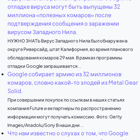
отладке вируса могут быть выпущены 32
миллиона «полезных комаров» после
подтверждения сообщения о заражении
вирусом Западного Нила.
НУЖНО ЗНАТЬ Вирус Западного Нила был обнаружен в
округе Риверсайд, штат Калифорния, во время планового
обследования комаров 29 мая. В рамках программы
отладки Google запрашивается...
Google собирает армию из 32 миллионов
комаров, словно какой-то злодей из Metal Gear
Solid.
При совершении покупок по ссылкам в наших статьях
компания Future и ее партнеры по распространению
информации могут получать комиссию. Фото: Getty
Images/Anadolu/Sony В наши дни...
Что нам известно о слухах о том, что Google