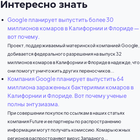
Интересно знать
Google планирует выпустить более 30
миллионов комаров в Калифорнии и Флориде —
вот почему.
Проект, поддерживаемый материнской компанией Google,
добивается федерального разрешения на выпуск 32
миллионов комаров в Калифорнии и Флориде в надежде, что
они помогут уничтожить других переносчиков...
Компания Google планирует выпустить 64
миллиона зараженных бактериями комаров в
Калифорнии и Флориде. Вот почему ученые
полны энтузиазма.
При совершении покупок по ссылкам в наших статьях
компания Future и ее партнеры по распространению
информации могут получать комиссию. Комары южных
регионов распространяют вирус Западного...