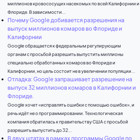
миллионов кровососущих насекомых по всей Калифорнии и
Флориде. В зависимости...
Почему Google добивается разрешения на
выпуск миллионов комаров во Флориде и
Калифорнии
Google обращается к федеральным регулирующим
органам с просьбой разрешить выпустить миллионы
специально обработанных комаров во Флориде и
Калифорнии, но цель состоит не в увеличении популяции...
Отладка: Google запрашивает разрешение на
выпуск 32 миллионов комаров в Калифорнии и
Флориде.
Google хочет «исправлять ошибки с помощью ошибок», и
речь идёт не о программировании. Технологическая
компания обратилась к правительству США с просьбой
разрешить выпустить до 32...
В двух штатах в рамках программы Google по