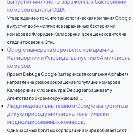
выпустит миллионы зараженных бактериями
комаров в штаты США
Утверждение о том, что технологическая компания Google
выпустит до 64 миллионов зараженных бактериями
комаров во Флориде и Калифорнии, все еще находится на
стадии проверки. Эти...
Google намерена бороться с комарами в
Калифорнии и Флориде, выпустив 64 миллиона
комаров.
Проект Debug в Google (материнская компания Alphabet)
направлен на резкое сокращение популяции комаров в
Калифорнии и Флориде. Ура! Debug запрашивает у
Агентства по охране окружающей...
Люди недовольны планом Google выпустить в
дикую природу миллионы генетически
модифицированных комаров.
Одна из самых богатых корпораций в мире добивается от