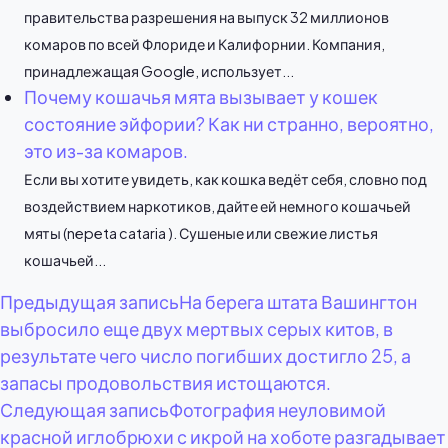
правительства разрешения на выпуск 32 миллионов
комаров по всей Флориде и Калифорнии. Компания,
принадлежащая Google, использует...
Почему кошачья мята вызывает у кошек
состояние эйфории? Как ни странно, вероятно,
это из-за комаров.
Если вы хотите увидеть, как кошка ведёт себя, словно под
воздействием наркотиков, дайте ей немного кошачьей
мяты (nepeta cataria ). Сушеные или свежие листья
кошачьей...
Навигация
Предыдущая запись
На берега штата Вашингтон
выбросило еще двух мертвых серых китов, в
по
результате чего число погибших достигло 25, а
запасы продовольствия истощаются.
записям
Следующая запись
Фотография неуловимой
красной иглобрюхи с икрой на хоботе разгадывает