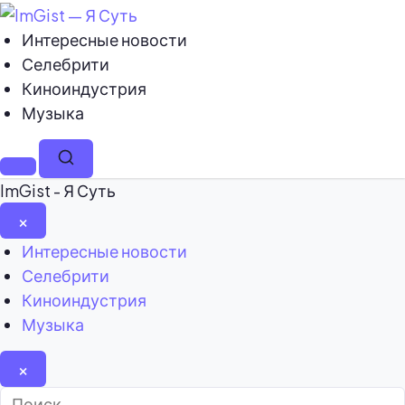
Интересные новости
Селебрити
Киноиндустрия
Музыка
Меню
Поиск
ImGist - Я Суть
×
Закрыть
Интересные новости
меню
Селебрити
Киноиндустрия
Музыка
×
Найти: