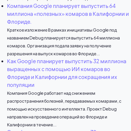
Компания Google планирует выпустить 64
миллиона «полезных» комаров в Калифорнии и
Флориде.
Краткое изложение В рамках инициативы Google под
названием Debug планируется выпустить 64 миллиона
комаров. Организация подала заявку на получение
разрешения на выпуск комаров во Флориде...
Как Google планирует выпустить 32 миллиона
выращенных с помощью ИИ комаров во
Флориде и Калифорнии для сокращения их
популяции
Компания Google работает над снижением
распространения болезней, передаваемых комарами, с
помощью искусственного интеллекта. Проект Debug
направлен на проведение операций во Флориде и
Калифорнии в течение...